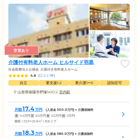
空室あり
介護付有料老人ホーム ヒルサイド羽黒
社会医療法人公徳会
介護付き有料老人ホーム
4.6
(
口コミ1件
)
自立
要支援1•2
要介護1〜5
認知症可
山形県南陽市椚塚1410
宮内駅
17.4
月額
万円
(入居金
500.0
万円) + 介護保険料
家
5.4
万円
管
6.5
万円
食
5.5
万円
他
0
万円
2
個室 / 23.3〜25.3m
/ Bタイプ
18.3
月額
万円
(入居金
580.0
万円) + 介護保険料