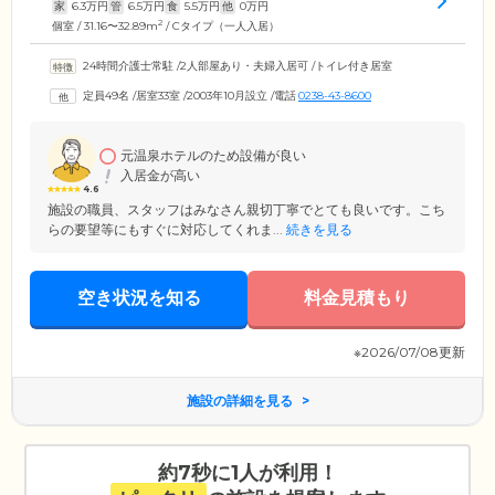
家
6.3
万円
管
6.5
万円
食
5.5
万円
他
0
万円
2
個室 / 31.16〜32.89m
/ Cタイプ（一人入居）
24時間介護士常駐
/
2人部屋あり・夫婦入居可
/
トイレ付き居室
定員49名
/
居室33室
/
2003年10月設立
/
電話
0238-43-8600
元温泉ホテルのため設備が良い
入居金が高い
4.6
施設の職員、スタッフはみなさん親切丁寧でとても良いです。こち
らの要望等にもすぐに対応してくれま...
続きを見る
空き状況を知る
料金見積もり
※2026/07/08更新
施設の詳細を見る
約7秒に1人が利用！