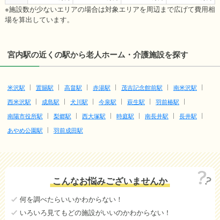
※施設数が少ないエリアの場合は対象エリアを周辺まで広げて費用相
場を算出しています。
宮内駅の近くの駅から老人ホーム・介護施設を探す
米沢駅
置賜駅
高畠駅
赤湯駅
茂吉記念館前駅
南米沢駅
西米沢駅
成島駅
犬川駅
今泉駅
萩生駅
羽前椿駅
南陽市役所駅
梨郷駅
西大塚駅
時庭駅
南長井駅
長井駅
あやめ公園駅
羽前成田駅
こんなお悩みございませんか
何を調べたらいいかわからない！
いろいろ見てもどの施設がいいのかわからない！