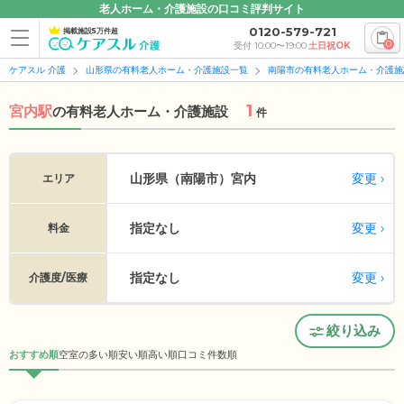
老人ホーム・介護施設の口コミ評判サイト
0120-579-721
掲載施設5万件超
0
受付 10:00〜19:00
土日祝OK
ケアスル 介護
山形県の有料老人ホーム・介護施設一覧
南陽市の有料老人ホーム・介護施
1
宮内駅
の
有料老人ホーム・介護施設
件
変更
山形県（南陽市）
宮内
エリア
指定なし
変更
料金
指定なし
変更
介護度/医療
絞り込み
おすすめ順
空室の多い順
安い順
高い順
口コミ件数順