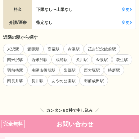
料金
下限なし〜上限なし
変更
介護/医療
指定なし
変更
近隣の駅から探す
米沢駅
置賜駅
高畠駅
赤湯駅
茂吉記念館前駅
南米沢駅
西米沢駅
成島駅
犬川駅
今泉駅
萩生駅
羽前椿駅
南陽市役所駅
梨郷駅
西大塚駅
時庭駅
南長井駅
長井駅
あやめ公園駅
羽前成田駅
カンタン60秒で申し込み
お問い合わせ
完全無料