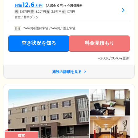
12.6
月額
万円
(入居金
0
円) + 介護保険料
家
5.6
万円
管
3.2
万円
食
3.9
万円
他
0
万円
個室 / 基本プラン
24時間看護師常駐
/
24時間介護士常駐
空き状況を知る
料金見積もり
※2026/08/04更新
施設の詳細を見る
満室