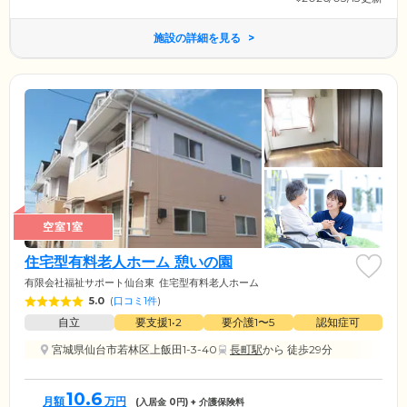
施設の詳細を見る
空室1室
住宅型有料老人ホーム 憩いの園
有限会社福祉サポート仙台東
住宅型有料老人ホーム
5.0
(
口コミ1件
)
自立
要支援1•2
要介護1〜5
認知症可
宮城県仙台市若林区上飯田1-3-40
長町駅
から 徒歩29分
10.6
月額
万円
(入居金
0
円) + 介護保険料