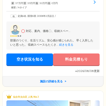
家
3.7
万円
管
3.9
万円
食
3.0
万円
他
0
万円
個室 / Aタイプ
定員6名
/
居室6室
/
2008年2月設立
/
対応、案内、価格〇、収納スペー...
5.0
部屋のつくり、生活リズム、安心感が感じられた。 早く入所した
いと思った。 収納スペースもたくさ...
続きを見る
空き状況を知る
料金見積もり
※2026/08/08更新
施設の詳細を見る
仙台市太白区 人気 No.1