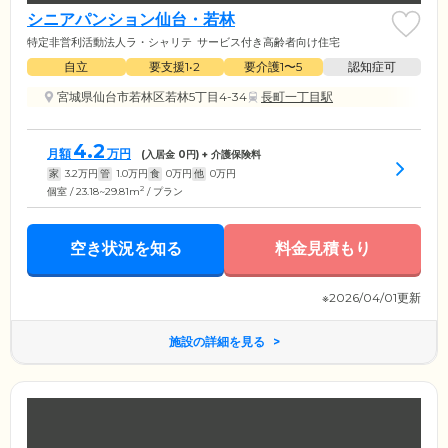
シニアパンション仙台・若林
特定非営利活動法人ラ・シャリテ
サービス付き高齢者向け住宅
自立
要支援1•2
要介護1〜5
認知症可
宮城県仙台市若林区若林5丁目4-34
長町一丁目駅
4.2
月額
万円
(入居金
0
円) + 介護保険料
家
3.2
万円
管
1.0
万円
食
0
万円
他
0
万円
2
個室 / 23.18~29.81m
/ プラン
空き状況を知る
料金見積もり
※2026/04/01更新
施設の詳細を見る