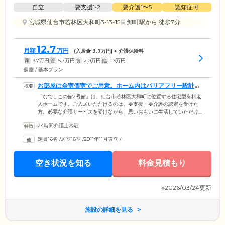
自立
要支援1•2
要介護1〜5
認知症可
宮城県仙台市若林区大和町3-13-15
卸町駅
から 徒歩7分
12.7
月額
万円
(入居金
3.7
万円) + 介護保険料
家
3.7
万円
管
5.7
万円
食
2.0
万円
他
1.3
万円
個室 / 基本プラン
お部屋は全室個室でご用意。ホーム内はバリアフリー設計で
す
「なでしこの館2号館」は、仙台市若林区大和町に位置する住宅型有料老
人ホームです。ご入居いただけるのは、要支援・要介護の認定を受けた
方。必要な介護サービスを受けながら、思いおもいに生活していただけ
ます。ご入居のみなさまがお住まいになる居室は、全室個室でご用意。
24時間介護士常駐
プライバシーの保たれた空間で、おひとりの時間を大切にしていただけ
ます。また、ホーム内は安全性に配慮した完全バリアフリー設計。各所
定員16名
/
居室16室
/
2011年11月設立
/
に手すりを設置しており、歩行に不安を抱えた方をサポートしていま
す。さらに、階段には昇降機を設置しているので、車いすをご利用の方
もご安心ください。
空き状況を知る
料金見積もり
※2026/03/24更新
施設の詳細を見る