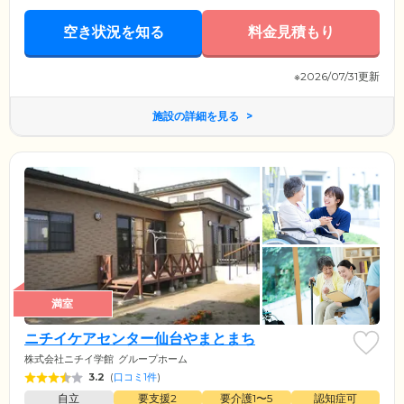
空き状況を知る
料金見積もり
※2026/07/31更新
施設の詳細を見る
満室
ニチイケアセンター仙台やまとまち
株式会社ニチイ学館
グループホーム
3.2
(
口コミ1件
)
自立
要支援2
要介護1〜5
認知症可