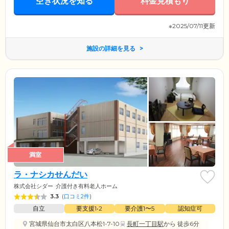
空き状況を知る
料金見積もり
休みいただけます。
※2025/07/11更新
施設の詳細を見る
満室
ラ・ナシカせんだい
株式会社シダー
介護付き有料老人ホーム
3.3
(
口コミ2件
)
自立
要支援1•2
要介護1〜5
認知症可
宮城県仙台市太白区八本松1-7-10
長町一丁目駅
から 徒歩6分