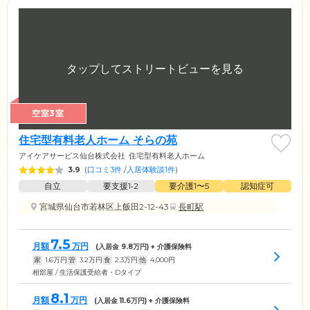
空室3室
住宅型有料老人ホーム そらの苑
アイケアサービス仙台株式会社
住宅型有料老人ホーム
3.9
(
口コミ3件
/
入居体験談1件
)
自立
要支援1•2
要介護1〜5
認知症可
宮城県仙台市若林区上飯田2-12-43
長町駅
7.5
月額
万円
(入居金
9.8
万円) + 介護保険料
家
1.6
万円
管
3.2
万円
食
2.3
万円
他
4,000
円
相部屋 / 生活保護受給者・Dタイプ
8.1
月額
万円
(入居金
11.6
万円) + 介護保険料