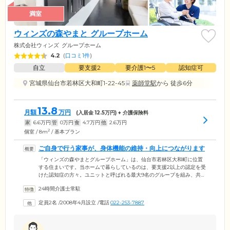
満室
ウィンズの森やまと グループホーム
株式会社ウィンズ
グループホーム
4.2
(
口コミ1件
)
自立
要支援2
要介護1〜5
認知症可
宮城県仙台市若林区大和町1-22-45
薬師堂駅
から 徒歩6分
13.8
月額
万円
(入居金
12.5
万円) + 介護保険料
家
6.6
万円
管
0
万円
食
4.7
万円
他
2.6
万円
2
個室 / 8m
/ 基本プラン
ご自身で行う家事が、身体機能の維持・向上につながります
「ウィンズの森やまとグループホーム」は、仙台市若林区大和町に位置
する住まいです。当ホームで暮らしているのは、要支援2以上の認定を受
けた認知症の方々。ユニットと呼ばれる最大9名のグループを組み、共同
で生活を送っています。ユニット内では、掃除や洗濯といった家事を分
24時間介護士常駐
担。お一人おひとりの身体状況に合わせて、無理のない範囲で役割を担
っていただきます。ご自身で家事を行うことにより、運動不足の解消
定員2名
/
2008年4月設立
/
電話
022-253-7887
や、身体機能の維持・向上の効果が期待できます。また、家庭的な雰囲
気も、当ホームでの暮らしの特徴。認知症の方の気持ちが落ち着き、症
状の進行抑制につながります。