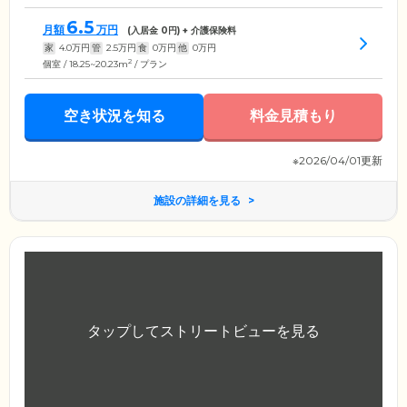
6.5
月額
万円
(入居金
0
円) + 介護保険料
家
4.0
万円
管
2.5
万円
食
0
万円
他
0
万円
2
個室 / 18.25~20.23m
/ プラン
空き状況を知る
料金見積もり
※2026/04/01更新
施設の詳細を見る