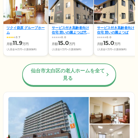
ツクイ袋原 グループホー
サービス付き高齢者向け
サービス付き高齢者向け
ム
住宅 憩いの園よつば弐号
住宅 憩いの園よつば
館
3.7
0.0
0.0
11.9
15.0
15.0
月額
万円
月額
万円
月額
万円
(入居金18万円+介護保険料)
(入居金11万円+介護保険料)
(入居金11万円+介護保険料)
仙台市太白区の老人ホームを全て
見る