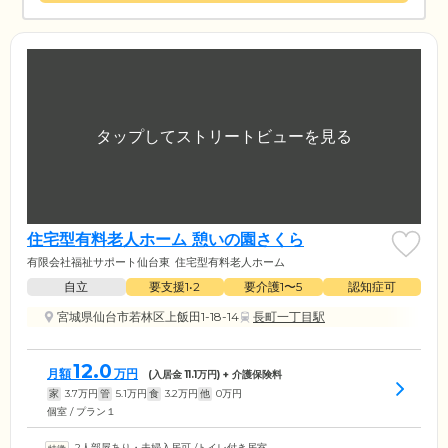
住宅型有料老人ホーム 憩いの園さくら
有限会社福祉サポート仙台東
住宅型有料老人ホーム
自立
要支援1•2
要介護1〜5
認知症可
宮城県仙台市若林区上飯田1-18-14
長町一丁目駅
12.0
月額
万円
(入居金
11.1
万円) + 介護保険料
家
3.7
万円
管
5.1
万円
食
3.2
万円
他
0
万円
個室 / プラン１
2人部屋あり・夫婦入居可
/
トイレ付き居室