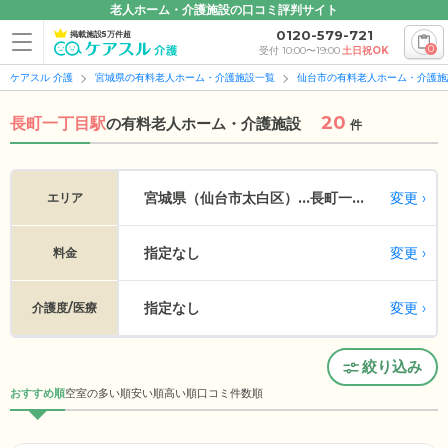
老人ホーム・介護施設の口コミ評判サイト
0120-579-721
掲載施設5万件超
0
受付 10:00〜19:00
土日祝OK
ケアスル 介護
宮城県の有料老人ホーム・介護施設一覧
仙台市の有料老人ホーム・介護施
20
長町一丁目駅
の
有料老人ホーム・介護施設
件
変更
宮城県（仙台市太白区）...
長町一丁目
エリア
指定なし
変更
料金
指定なし
変更
介護度/医療
絞り込み
おすすめ順
空室の多い順
安い順
高い順
口コミ件数順