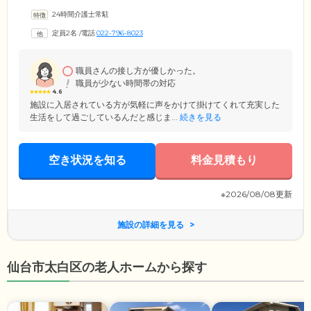
自宅のように、ゆっくりとおくつろぎください。お食事は栄養バランス
24時間介護士常駐
に配慮したメニューを、1日3食ご提供します。入浴は二方向からの介助
が可能なユニットバスを設置しているため、介護度が上がった場合も安
定員2名
/
電話
022-796-8023
心して清潔を保つことが可能です。さらに当ホームには菜園コーナーが
あり、季節の変化を身近に感じられる点も魅力。どうぞおだやかながら
もハリのある、充実の毎日をお過ごしください。
職員さんの接し方が優しかった。
職員が少ない時間帯の対応
4.6
施設に入居されている方が気軽に声をかけて掛けてくれて充実した
生活をして過ごしているんだと感じま...
続きを見る
空き状況を知る
料金見積もり
※2026/08/08更新
施設の詳細を見る
仙台市太白区の老人ホームから探す