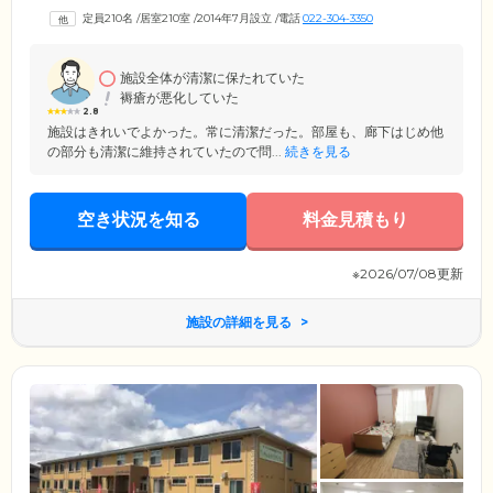
空間になっています。ご入居いただく完全個室のお部屋は、洗浄機能付
定員210名
/
居室210室
/
2014年7月設立
/
電話
022-304-3350
きトイレや冷暖房を完備したバリアフリー設計。車いすの方でも安心の
環境です。また、広々とした大浴場では安らぎの時間をお過ごしいただ
くことができ、ご入居者様からご好評をいただいております。
施設全体が清潔に保たれていた
褥瘡が悪化していた
2.8
施設はきれいでよかった。常に清潔だった。部屋も、廊下はじめ他
の部分も清潔に維持されていたので問...
続きを見る
空き状況を知る
料金見積もり
※2026/07/08更新
施設の詳細を見る