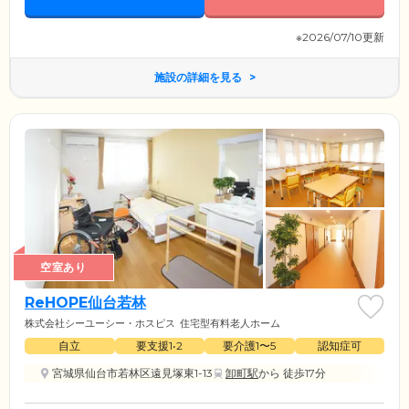
※2026/07/10更新
施設の詳細を見る
空室あり
ReHOPE仙台若林
株式会社シーユーシー・ホスピス
住宅型有料老人ホーム
自立
要支援1•2
要介護1〜5
認知症可
宮城県仙台市若林区遠見塚東1-13
卸町駅
から 徒歩17分