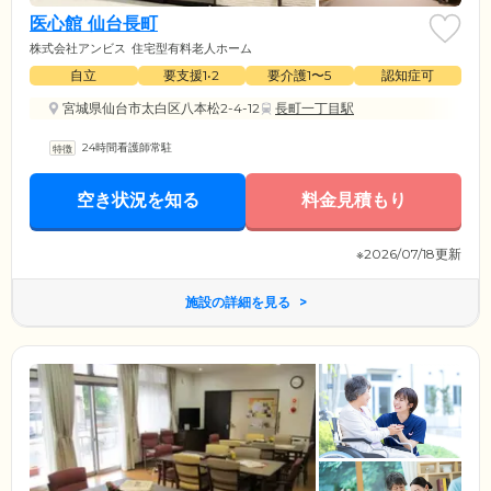
医心館 仙台長町
株式会社アンビス
住宅型有料老人ホーム
自立
要支援1•2
要介護1〜5
認知症可
宮城県仙台市太白区八本松2-4-12
長町一丁目駅
24時間看護師常駐
空き状況を知る
料金見積もり
※2026/07/18更新
施設の詳細を見る