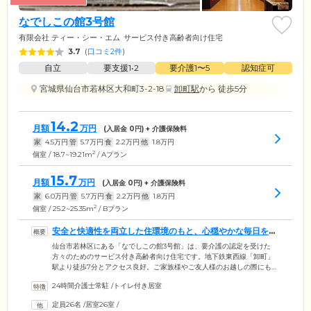
なでしこの館3号館
有限会社 ティー・シー・エム
サービス付き高齢者向け住宅
3.7
(
口コミ2件
)
自立
要支援1•2
要介護1〜5
認知症可
宮城県仙台市若林区大和町3-2-18
卸町駅
から 徒歩5分
14.2
月額
万円
(入居金
0
円) + 介護保険料
家
4.5
万円
管
5.7
万円
食
2.2
万円
他
1.8
万円
2
個室 / 18.7~19.21m
/ Aプラン
15.7
月額
万円
(入居金
0
円) + 介護保険料
家
6.0
万円
管
5.7
万円
食
2.2
万円
他
1.8
万円
2
個室 / 25.2~25.35m
/ Bプラン
安全と快適性を両立した住環境のもと、心穏やかな毎日をお
過ごしください
仙台市若林区にある「なでしこの館3号館」は、要介護の認定を受けた
方々のためのサービス付き高齢者向け住宅です。地下鉄東西線「卸町」
駅より徒歩7分とアクセス良好。ご家族様やご友人様のお越しの際にも便
利な立地です。館内は段差をなくし、つまずきや転倒を防止するオール
24時間介護士常駐
/
トイレ付き居室
バリアフリー設計を採用。全26戸のお部屋にはトイレや洗面台、収納、
ナースコールなどを完備しました。お気に入りのインテリアや思い出の
定員26名
/
居室26室
/
品のお持ち込みも可能です。ご自身のライフスタイルに合わせた空間