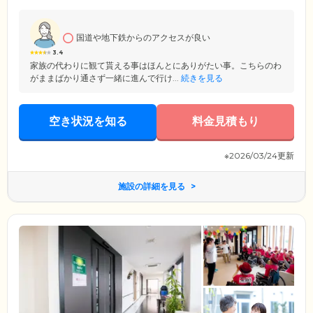
で、ゆったりとお過ごしください。そのほか、敷金・礼金・入居金は0円
のため、初期費用を抑えてお引越ししたい方にも最適です。
国道や地下鉄からのアクセスが良い
3.4
家族の代わりに観て貰える事はほんとにありがたい事。こちらのわ
がままばかり通さず一緒に進んで行け...
続きを見る
空き状況を知る
料金見積もり
※2026/03/24更新
施設の詳細を見る