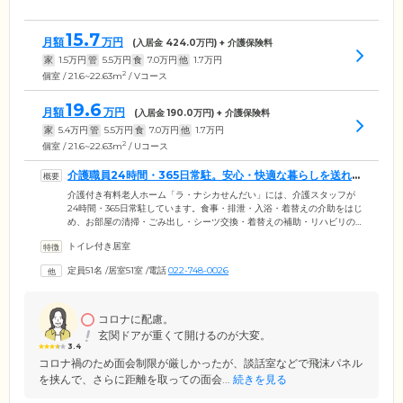
15.7
月額
万円
(入居金
424.0
万円) + 介護保険料
家
1.5
万円
管
5.5
万円
食
7.0
万円
他
1.7
万円
2
個室 / 21.6~22.63m
/ Vコース
19.6
月額
万円
(入居金
190.0
万円) + 介護保険料
家
5.4
万円
管
5.5
万円
食
7.0
万円
他
1.7
万円
2
個室 / 21.6~22.63m
/ Uコース
介護職員24時間・365日常駐。安心・快適な暮らしを送れま
す
介護付き有料老人ホーム「ラ・ナシカせんだい」には、介護スタッフが
24時間・365日常駐しています。食事・排泄・入浴・着替えの介助をはじ
め、お部屋の清掃・ごみ出し・シーツ交換・着替えの補助・リハビリの
見守りなど、幅広い介護サービスでご入居者様の安心・快適な暮らしを
トイレ付き居室
お手伝いしています。 買物(指定日)の代行や役所への手続き(月1回指定
日)も対応しておりますので、ぜひご利用ください。すべてのお部屋には
定員51名
/
居室51室
/
電話
022-748-0026
ナースコールがあり、体調不良時やトラブル発生時はいつでもスタッフ
へ連絡できます。1日2回、昼と夜に巡回もしており、ご入居者様の安全
を確認。大切なご家族の健康と安全を責任を持って見守ります。
コロナに配慮。
玄関ドアが重くて開けるのが大変。
3.4
コロナ禍のため面会制限が厳しかったが、談話室などで飛沫パネル
を挟んで、さらに距離を取っての面会...
続きを見る