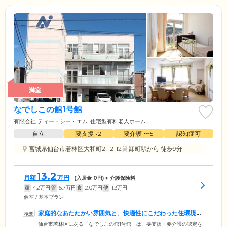
満室
なでしこの館1号館
有限会社 ティー・シー・エム
住宅型有料老人ホーム
自立
要支援1•2
要介護1〜5
認知症可
宮城県仙台市若林区大和町2-12-12
卸町駅
から 徒歩9分
13.2
月額
万円
(入居金
0
円) + 介護保険料
家
4.2
万円
管
5.7
万円
食
2.0
万円
他
1.3
万円
個室 / 基本プラン
家庭的なあたたかい雰囲気と、快適性にこだわった住環境を
両立しています
仙台市若林区にある「なでしこの館1号館」は、要支援・要介護の認定を