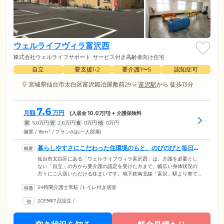
ウェルライフヴィラ富沢西
株式会社ウェルライフサポート
サービス付き高齢者向け住宅
自立
要支援1•2
要介護1〜5
認知症可
宮城県仙台市太白区富沢鍛冶屋敷前29
富沢駅
から 徒歩13分
7.6
月額
万円
(入居金
10.0
万円) + 介護保険料
家
5.0
万円
管
2.6
万円
食
0
万円
他
0
万円
2
個室 / 18m
/ プランA(お一人部屋)
暮らしやすさにこだわった住環境のもと、のびのびと毎日を
お楽しみください
仙台市太白区にある「ウェルライフヴィラ富沢西」は、介護を必要とし
ない「自立」の方から要介護の認定を受けた方まで、幅広い身体状況の
方々にご入居いただける住まいです。地下鉄南北線「富沢」駅より車で4
分。周辺には大型スーパーや飲食店、郵便局、医療機関などが集まって
24時間介護士常駐
/
トイレ付き居室
おり、生活に便利な環境です。館内は段差をなくし、随所に手すりを設
置したバリアフリー設計を採用。全39戸のお部屋はプライベートな時間
2019年7月設立
/
を確保できる個室をご用意しています。その日の気分に合わせて外食に
行ったり、お散歩に出かけたりと、のびのびとした毎日をお楽しみくだ
さい。全居室にはナースコールを完備しているため、夜間も安心してお