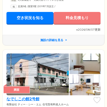
定員9名
/
居室9室
/
2011年7月設立
/
空き状況を知る
料金見積もり
※2026/08/07更新
施設の詳細を見る
満室
なでしこの館2号館
有限会社 ティー・シー・エム
住宅型有料老人ホーム