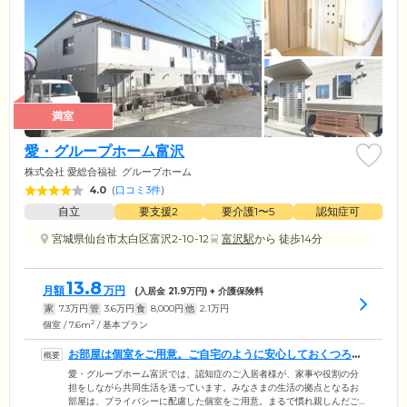
満室
愛・グループホーム富沢
株式会社 愛総合福祉
グループホーム
4.0
(
口コミ3件
)
自立
要支援2
要介護1〜5
認知症可
宮城県仙台市太白区富沢2-10-12
富沢駅
から 徒歩14分
13.8
月額
万円
(入居金
21.9
万円) + 介護保険料
家
7.3
万円
管
3.6
万円
食
8,000
円
他
2.1
万円
2
個室 / 7.6m
/ 基本プラン
お部屋は個室をご用意。ご自宅のように安心しておくつろぎ
ください
愛・グループホーム富沢では、認知症のご入居者様が、家事や役割の分
担をしながら共同生活を送っています。みなさまの生活の拠点となるお
部屋は、プライバシーに配慮した個室をご用意。まるで慣れ親しんだご