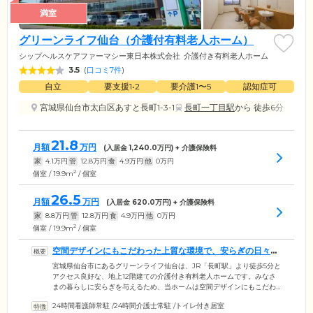
満室
グリーンライフ仙台（介護付有料老人ホーム）
シップヘルスケアファーマシー東日本株式会社
介護付き有料老人ホーム
3.5
(
口コミ7件
)
自立
要支援1•2
要介護1〜5
認知症可
宮城県仙台市太白区あすと長町1-3-1
長町一丁目駅
から 徒歩6分
21.8
月額
万円
(入居金
1,240.0
万円) + 介護保険料
家
4.1
万円
管
12.8
万円
食
4.9
万円
他
0
万円
2
個室 / 19.9m
/ 個室
26.5
月額
万円
(入居金
620.0
万円) + 介護保険料
家
8.8
万円
管
12.8
万円
食
4.9
万円
他
0
万円
2
個室 / 19.9m
/ 個室
空間デザインにもこだわった上質な環境で、安らぎの日々を
お届けします
宮城県仙台市にあるグリーンライフ仙台は、JR「長町駅」より徒歩5分と
アクセス良好な、地上12階建ての介護付き有料老人ホームです。みなさ
まの暮らしに安らぎを与えるため、当ホームは空間デザインにもこだわ
っています。開放的なエントランスや、ブラウンを基調にした落ち着い
24時間看護師常駐
/
24時間介護士常駐
/
トイレ付き居室
た雰囲気のレストランエリア。高級感とさりげないおしゃれを追求した