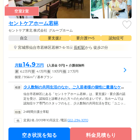
空室2室
セントケアホーム若林
セントケア東北 株式会社
グループホーム
自立
要支援2
要介護1〜5
認知症可
宮城県仙台市若林区若林7-6-15
長町駅
から 徒歩21分
14.9
月額
万円
(入居金
0
円) + 介護保険料
家
6.2
万円
管
4.1
万円
食
1.9
万円
他
2.7
万円
2
個室 / 9.56m
/ 基本プラン
少人数制の共同生活のなか、ご入居者様の個性に最適なケア
をご提供します
仙台市若林区にある「セントケアホーム若林」は、要支援2・要介護の認
定を受け、認知症と診断された方々のための住まいです。当ホームでは
認知症ケア専門のスタッフのもと、少人数制の共同生活を営む「ユニッ
トケア」を採用しています。ご家庭のような雰囲気のなか、スタッフは
24時間介護士常駐
ご入居者様それぞれの個性を把握し、お食事の支度や洗濯、掃除などか
ら最適な家事を役割分担。暮らしをつうじてご自身の役割をこなしなが
定員2名
/
2013年10月設立
/
電話
022-294-1070
ら、身体機能を活用して行くことにより、認知症の進行緩和を目指して
います。また周辺は豊かな緑に囲まれた静かな住宅街。見渡す景色から
四季を感じながら、ゆったりとお過ごしいただける環境です。
空き状況を知る
料金見積もり