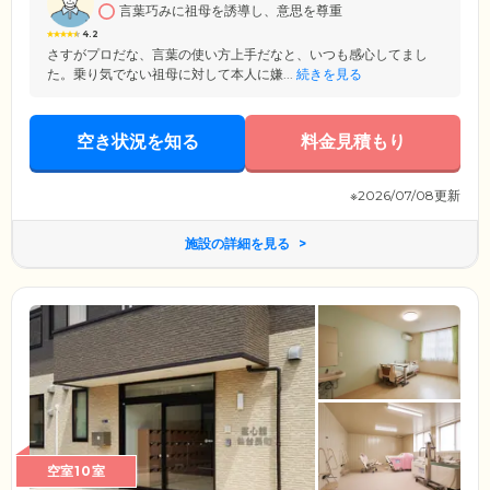
言葉巧みに祖母を誘導し、意思を尊重
4.2
さすがプロだな、言葉の使い方上手だなと、いつも感心してまし
た。乗り気でない祖母に対して本人に嫌...
続きを見る
空き状況を知る
料金見積もり
※2026/07/08更新
施設の詳細を見る
空室10室