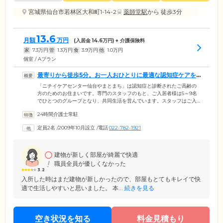
宮城県仙台市若林区大和町1-14-2
薬師堂駅
から 徒歩3分
13.6
月額
万円
(入居金
14.6
万円) + 介護保険料
家
7.3
万円
管
1.3
万円
食
3.9
万円
他
1.0
万円
個室 / Aプラン
最寄りから徒歩5分。お一人おひとりに最適な認知症ケアを
ご提供します
「ニチイケアセンター仙台やまとまち」は認知症と診断されたご高齢の
方のためのお住まいです。専門のスタッフのもと、ご入居者様は5～9名
でひとつのグループとなり、共同生活を営んでいます。スタッフはご入
居者様それぞれの個性を見出し、お食事の支度や洗濯、掃除、買い物な
24時間介護士常駐
どから、お一人おひとりに最適なお仕事をお任せしています。みなさま
の「できること」を尊重しながら、しっかりと役割をこなしていくこと
定員2名
/
2009年10月設立
/
電話
022-782-1921
により、心身機能を刺激。ご自身で身の回りのことができる「自立」の
状態を目指しています。また、当ホームは仙台市地下鉄「薬師堂」駅よ
り徒歩5分と好アクセス。お忙しいご家族様もお気軽にお立ち寄りいただ
けます。
建物が新しく部屋が綺麗で快適
職員全員が優しくなかった
3.2
入所した時はまだ建物が新しかったので、部屋もとてもキレイで快
適で生活しやすいと思いました。 本...
続きを見る
空き状況を知る
料金見積もり