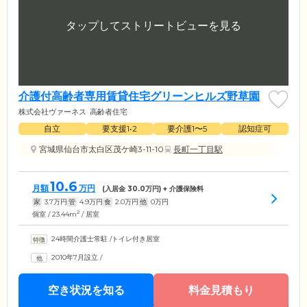
介護付高齢者専用賃貸住宅グリーンヒルズ野草園
株式会社ヴァーネス
高齢者住宅
自立
要支援1•2
要介護1〜5
認知症可
宮城県仙台市太白区茂ケ崎3-11-10
長町一丁目駅
10.6
月額
万円
(入居金
30.0
万円) + 介護保険料
家
3.7
万円
管
4.9
万円
食
2.0
万円
他
0
万円
2
個室 / 23.44m
/ 居室
24時間介護士常駐
/
トイレ付き居室
2010年7月設立
/
空き状況を知る
料金見積もり