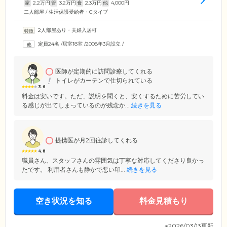
家
2.2
万円
管
3.2
万円
食
2.3
万円
他
4,000
円
二人部屋 / 生活保護受給者・Cタイプ
2人部屋あり・夫婦入居可
定員24名
/
居室18室
/
2008年3月設立
/
医師が定期的に訪問診療してくれる
トイレがカーテンで仕切られている
3.6
料金は安いです。ただ、説明を聞くと、安くするために苦労してい
る感じが出てしまっているのが残念か...
続きを見る
提携医が月2回往診してくれる
4.8
職員さん、スタッフさんの雰囲気は丁寧な対応してくださり良かっ
たです。 利用者さんも静かで悪い印...
続きを見る
空き状況を知る
料金見積もり
※2026/03/13更新