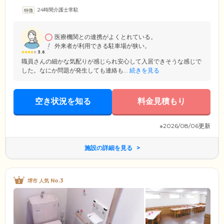
して夜間巡視、安否確認、緊急時対応、日常生活相談、宅配の手配、ご
24時間介護士常駐
家族様への連絡などを実施。オプションの生活サービスとして、介護保
険以外の介護サービス、私有物のお預かり、金銭管理などにも対応して
います。居室については全室個室となっており、プライバシーを確保で
きる環境です。愛用されている家具などをお持ち込みいただくこともで
医療機関との連携がよくとれている。
きます。
外来者が利用できる駐車場が狭い。
3.6
職員さんの細かな気配りが感じられ安心して入居できそうな感じで
した。なにか問題が発生しても連絡も...
続きを見る
空き状況を知る
料金見積もり
※2026/08/06更新
施設の詳細を見る
堺市 人気 No.3