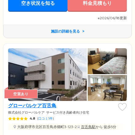
空き状況を知る
料金見積もり
※2026/06/18更新
施設の詳細を見る
空室あり
グローバルケア百舌鳥
株式会社グローバルケア
サービス付き高齢者向け住宅
4.8
(
口コミ1件
)
大阪府堺市北区百舌鳥赤畑町3-123-2
百舌鳥駅
から 徒歩5分