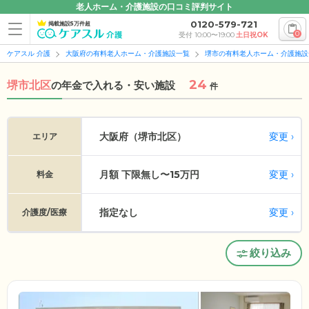
老人ホーム・介護施設の口コミ評判サイト
0120-579-721
掲載施設5万件超
0
受付 10:00〜19:00
土日祝OK
ケアスル 介護
大阪府の有料老人ホーム・介護施設一覧
堺市の有料老人ホーム・介護施設
24
堺市北区
の
年金で入れる・安い施設
件
変更
大阪府（堺市北区）
エリア
月額 下限無し〜15万円
変更
料金
指定なし
変更
介護度/医療
絞り込み