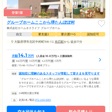
空室1室
グループホームここから堺たんぽぽ村
株式会社カームネスライフ
グループホーム
自立
要支援2
要介護1〜5
認知症可
大阪府堺市北区中村町198-1
布忍駅
から 徒歩17分
14.1
月額
万円
(入居金
10.0
万円) + 介護保険料
家
6.6
万円
管
3.3
万円
食
4.2
万円
他
0
万円
2
個室 / 10.48~11.01m
/ 基本プラン
認知症に理解のあるスタッフが常駐して皆さまを見守ります
「グループホームここから堺たんぽぽ村」は、ご家庭にいるような環境
をそのままに、少人数で共同生活を行うグループホームです。最大9名の
グループですのでスタッフはお一人おひとりにしっかりと寄り添える環
境です。ご入居者様と24時間体制で生活を一緒にするスタッフは認知症
24時間介護士常駐
の専門知識も豊富。安心してお任せください。共用エリアは皆さまで調
理をしたり洗濯物を畳んだりと、和気あいあいと過ごしています。ご自
定員2名
/
電話
072-240-5001
身の体と相談しながらできる範囲で自立した生活を目指していきましょ
う。プライバシーに配慮した個室には緊急コールを設置しています。提
携医療機関との連携で、夜間の体調不良時にも迅速に対応いたします。
空き状況を知る
料金見積もり