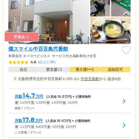
空室あり
燦スマイル中百舌鳥弐番館
有限会社 タイヨウビジネス
サービス付き高齢者向け住宅
4.6
(
口コミ1件
)
自立
要支援1•2
要介護1〜5
認知症可
大阪府堺市北区中百舌鳥町4-539-6
中百舌鳥駅
から 徒歩6分
14.7
月額
万円
(入居金
10.0
万円) + 介護保険料
家
5.0
万円
管
5.3
万円
食
2.8
万円
他
1.6
万円
個室 / プラン1
17.8
月額
万円
(入居金
10.0
万円) + 介護保険料
家
5.2
万円
管
8.8
万円
食
0
万円
他
3.8
万円
二人部屋 / プラン2