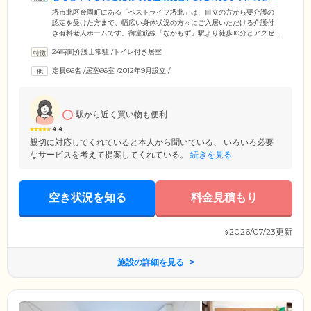
立しています
堺市北区金岡町にある「ベストライフ堺北」は、自立の方から要介護の
認定を受けた方まで、幅広い身体状況の方々にご入居いただける介護付
き有料老人ホームです。御堂筋線「なかもず」駅より徒歩10分とアクセ
ス良好。ご家族様やご友人様のお越しの際にも便利な立地です。館内に
24時間介護士常駐
/
トイレ付き居室
はご入居者様の多様なライフスタイルに寄り添った設備が充実。落ちつ
きのある談話コーナーや、日当たりのよい中庭、ご自分らしいおしゃれ
定員66名
/
居室66室
/
2012年9月設立
/
を楽しめる理美容室などをご用意しています。その日の気分に合わせて
お好きな場所で、安らぎのひとときをお楽しみください。全66室のお部
屋にはナースコールを完備しており、お呼び出しがあればすぐにスタッ
フが駆け付けます。
駅から近く買い物も便利
4.4
親切に対応してくれていると本人から聞いている、 いろいろ必要
なサービスを考えて提案してくれている。
続きを見る
空き状況を知る
料金見積もり
※2026/07/23更新
施設の詳細を見る