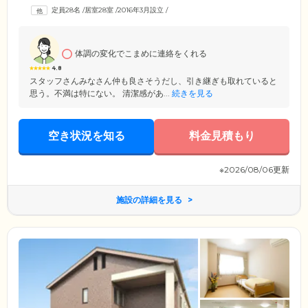
かな毎日を応援します。床ずれ処置、カテーテル注入、在宅酸素など、
定員28名
/
居室28室
/
2016年3月設立
/
医療依存度が高い方のご入居も可能ですので、施設の受け入れ可否をお
悩みの方は、ぜひ一度ご相談ください。近隣の医療機関や調剤薬局とも
連携しており、充実の医療支援体制でみなさまの健康を支えています。
体調の変化でこまめに連絡をくれる
4.8
スタッフさんみなさん仲も良さそうだし、引き継ぎも取れていると
思う。不満は特にない。 清潔感があ...
続きを見る
空き状況を知る
料金見積もり
※2026/08/06更新
施設の詳細を見る