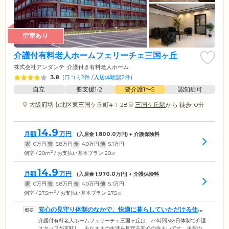
空室あり
介護付有料老人ホームフェリーチェ三国ヶ丘
株式会社アンダンテ
介護付き有料老人ホーム
3.8
(
口コミ2件
/
入居体験談2件
)
自立
要支援1•2
要介護1〜5
認知症可
大阪府堺市北区東三国ケ丘町4-1-28
三国ケ丘駅
から 徒歩10分
14.9
月額
万円
(入居金
1,800.0
万円) + 介護保険料
家
0
万円
管
5.8
万円
食
4.0
万円
他
5.1
万円
2
個室 / 20m
/ お支払い基本プラン 20㎡
14.9
月額
万円
(入居金
1,970.0
万円) + 介護保険料
家
0
万円
管
5.8
万円
食
4.0
万円
他
5.1
万円
2
個室 / 27.5m
/ お支払い基本プラン 27.5㎡
安心の見守り体制のなかで、快適に暮らしていただける住ま
いです
介護付有料老人ホームフェリーチェ三国ヶ丘は、24時間365日体制で介護
スタッフが常駐し、みなさまの生活を見守る安心の住まいです。居室の