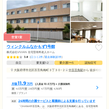
空室1室
ウィンクルムなかもず1号館
株式会社VIVIAN
住宅型有料老人ホーム
3.8
(
口コミ2件
/
退去体験談1件
)
自立
要支援1•2
要介護1〜5
認知症可
大阪府堺市北区百舌鳥梅町３丁３０−２
中百舌鳥駅
から 徒歩10分
11.9
月額
万円
(入居金
10.0
万円) + 介護保険料
家
4.0
万円
管
2.8
万円
食
4.7
万円
他
4,150
円
個室 / プラン1
24時間の介護サービスと看護師による支援を行っています
「OHANA中百舌鳥」は、大阪府堺市北区百舌鳥梅町にある、住宅型有料