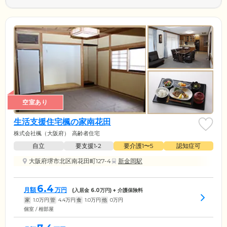
空室あり
生活支援住宅楓の家南花田
株式会社楓（大阪府）
高齢者住宅
自立
要支援1•2
要介護1〜5
認知症可
大阪府堺市北区南花田町127-4
新金岡駅
6.4
月額
万円
(入居金
6.0
万円) + 介護保険料
家
1.0
万円
管
4.4
万円
食
1.0
万円
他
0
万円
個室 / 相部屋