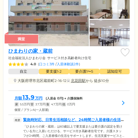
満室
ひまわりの家・蔵前
社会福祉法人ひまわり会
サービス付き高齢者向け住宅
4.0
(
口コミ3件
/
入居体験談2件
)
自立
要支援1•2
要介護1〜5
認知症可
大阪府堺市北区蔵前町2-16-12
北花田駅
から 徒歩10分
13.9
月額
万円
(入居金
0
円) + 介護保険料
家
5.5
万円
管
3.7
万円
食
4.7
万円
他
0
万円
個室 / プランA(一人部屋)
緊急時対応、日常生活相談など、24時間ご入居者様の生活
をサポートします
「ひまわりの家・蔵前」は60歳以上で要支援または要介護の認定を受け
ている方に入居いただける、サービス付き高齢者住宅です。介護スタッ
フが24時間、ご入居者様の生活をサポートします。生活支援サービスと