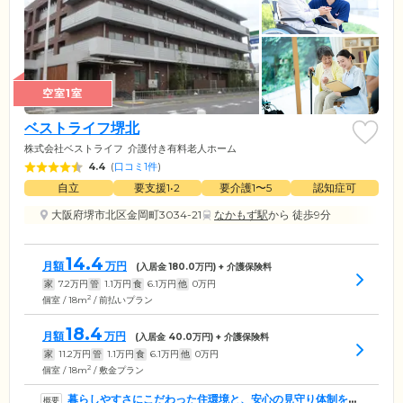
空室1室
ベストライフ堺北
株式会社ベストライフ
介護付き有料老人ホーム
4.4
(
口コミ1件
)
自立
要支援1•2
要介護1〜5
認知症可
大阪府堺市北区金岡町3034-21
なかもず駅
から 徒歩9分
14.4
月額
万円
(入居金
180.0
万円) + 介護保険料
家
7.2
万円
管
1.1
万円
食
6.1
万円
他
0
万円
2
個室 / 18m
/ 前払いプラン
18.4
月額
万円
(入居金
40.0
万円) + 介護保険料
家
11.2
万円
管
1.1
万円
食
6.1
万円
他
0
万円
2
個室 / 18m
/ 敷金プラン
暮らしやすさにこだわった住環境と、安心の見守り体制を両