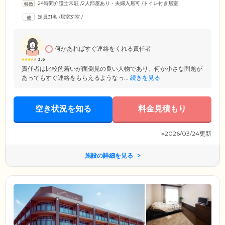
24時間介護士常駐
/
2人部屋あり・夫婦入居可
/
トイレ付き居室
など万が一の場合も、救急車手配・症状の報告・ご家族のみなさまへの
連絡など、迅速に対応いたしますので、安心してご入居ください。施設
定員31名
/
居室31室
/
は、南海高野線「中百舌鳥駅」から徒歩約5分・地下鉄御堂筋線「なかも
ず駅」から徒歩約8分。駅から近いため、外出しやすいことも魅力です。
ご家族のみなさまも、ぜひお気軽に遊びにいらしてください。
何かあればすぐ連絡をくれる責任者
3.6
責任者は比較的若いが面倒見の良い人物であり、何か小さな問題が
あってもすぐ連絡をもらえるようなっ...
続きを見る
空き状況を知る
料金見積もり
※2026/03/24更新
施設の詳細を見る