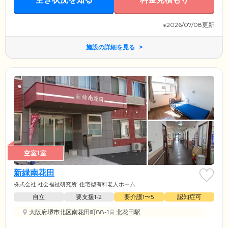
※2026/07/08更新
施設の詳細を見る
空室1室
新緑南花田
株式会社 社会福祉研究所
住宅型有料老人ホーム
自立
要支援1•2
要介護1〜5
認知症可
大阪府堺市北区南花田町88-1
北花田駅