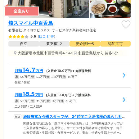
空室あり
燦スマイル中百舌鳥
有限会社 タイヨウビジネス
サービス付き高齢者向け住宅
3.6
(
口コミ1件
)
自立
要支援1•2
要介護1〜5
認知症可
大阪府堺市北区中百舌鳥町4-540
中百舌鳥駅
から 徒歩6分
14.7
月額
万円
(入居金
10.0
万円) + 介護保険料
家
5.0
万円
管
5.3
万円
食
2.8
万円
他
1.6
万円
個室 / 個室
18.5
月額
万円
(入居金
10.0
万円) + 介護保険料
家
5.2
万円
管
9.5
万円
食
0
万円
他
3.8
万円
二人部屋 / 二人部屋
経験豊富な介護スタッフが、24時間ご入居者様の暮らしを
見守ります
閑静な住宅地にある「燦スマイル中百舌鳥」は、24時間介護スタッフが
ご入居者様の暮らしを見守る、サービス付き高齢者向け住宅です。毎日
の安否確認・生活相談・食事サービスで、安心・快適な生活をサポー
ト。近隣の医療機関とも連携しており、医療体制も万全です。体調急変