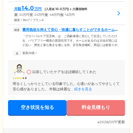
14.0
月額
万円
(入居金
10.0
万円) + 介護保険料
家
5.0
万円
管
2.5
万円
食
4.8
万円
他
1.6
万円
2
個室 / 18m
/ プランA
費用負担を抑えて安心・快適に暮らすことができるホームで
す
「グローバルケア百舌鳥」は、ご高齢者様に安心して生活していただけ
る、バリアフリー構造の賃貸住宅です。ホームがあるのは大仙古墳にほ
ど近い、歴史と落ち着きを感じる街、百舌鳥赤畑町。周辺には散策スポ
ットや商業施設があり、お買い物・お散歩とアクティブに楽しむことが
居室28室
/
できる環境です。館内にはスタッフが24時間常駐し、お食事の際のお声
掛けや館内の定期巡回をとおして、みなさまの健康状態・精神状態に不
調がないか見守っています。費用面での心配なくご入居いただけるよ
う、高額な入居金は不要としました。敷金のみでご入居いただけます。
以前していたケアをほぼ継続してくれた
4.8
明るくしっかりとしている印象でした。心遣いがあってやさしくて
安心感がありました。 外観は綺麗な...
続きを見る
空き状況を知る
料金見積もり
※2026/01/17更新