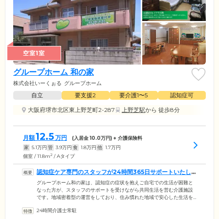
空室1室
グループホーム 和の家
株式会社いーくぉる
グループホーム
自立
要支援2
要介護1〜5
認知症可
大阪府堺市北区東上野芝町2-287
上野芝駅
から 徒歩8分
12.5
月額
万円
(入居金
10.0
万円) + 介護保険料
家
5.1
万円
管
3.9
万円
食
1.8
万円
他
1.7
万円
2
個室 / 11.8m
/ Aタイプ
認知症ケア専門のスタッフが24時間365日サポートいたしま
す
グループホーム和の家は、認知症の症状を抱えご自宅での生活が困難と
なった方が、スタッフのサポートを受けながら共同生活を営む介護施設
です。地域密着型の運営をしており、住み慣れた地域で安心した生活を
お送りいただけます。当施設は1フロア9名までの少人数グループで生活
24時間介護士常駐
する「ユニットケア」を導入。認知症ケア専門のスタッフが24時間365日