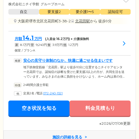
株式会社ニチイ学館
グループホーム
自立
要支援2
要介護1〜5
認知症可
大阪府堺市北区北花田町3-38-2
北花田駅
から 徒歩9分
14.1
月額
万円
(入居金
16.2
万円) + 介護保険料
家
8.1
万円
管
9,240
円
食
3.9
万円
他
1.2
万円
個室 / プランA
安心の見守り体制のなか、快適に過ごせる住まいです
地下鉄御堂筋線「北花田」駅より徒歩10分に位置するニチイケアセンタ
ー北花田では、認知症の診断を受けた要支援2以上の方が、共同生活を送
っています。みなさまのお体に負担をかけないよう、ホーム内は扉の仕
様、動線に配慮し、安全と居心地のよさを追求した設計。お部屋はおひ
24時間介護士常駐
とりでくつろげる、個室をご用意しました。お食事は栄養バランスを考
えたメニューを1日3食ご提供。共有スペースであるリビング兼食堂は、
定員2名
/
電話
072-240-1321
みなさまが自然と集う憩いの場です。趣味やおしゃべりなど、心豊かな
時間をお過ごしください。お天気のよい日には、テラスでお茶やガーデ
ニングを楽しむことも。外の空気を吸うことで、気分転換や癒しの時間
空き状況を知る
料金見積もり
となっています。
※2026/07/08更新
施設の詳細を見る