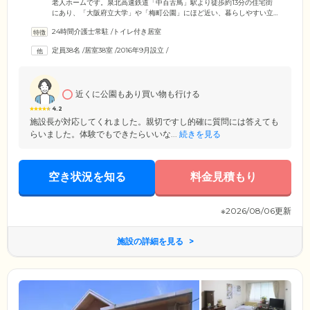
老人ホームです。泉北高速鉄道「中百舌鳥」駅より徒歩約13分の住宅街
にあり、「大阪府立大学」や「梅町公園」にほど近い、暮らしやすい立
地条件です。館内にはヘルパーが24時間体制で常駐。日中は看護師も常
24時間介護士常駐
/
トイレ付き居室
駐しており、健康管理も安心してお任せいただけます。また施設名の
「OHANA」はハワイ語で「家族の」意味を持つ言葉です。ケアに従事す
定員38名
/
居室38室
/
2016年9月設立
/
るスタッフは、ご入居者様の安全と健康を第一に、家族のような愛情を
もってサポートいたします。
近くに公園もあり買い物も行ける
4.2
施設長が対応してくれました。親切ですし的確に質問には答えても
らいました。体験でもできたらいいな...
続きを見る
空き状況を知る
料金見積もり
※2026/08/06更新
施設の詳細を見る