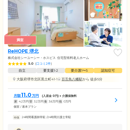
満室
ReHOPE 堺北
株式会社シーユーシー・ホスピス
住宅型有料老人ホーム
5.0
(
口コミ2件
)
自立
要支援1•2
要介護1〜5
認知症可
大阪府堺市北区黒土町41-1
百舌鳥八幡駅
から 徒歩5分
11.0
月額
万円
(入居金
0
円) + 介護保険料
家
4.2
万円
管
3.2
万円
食
3.6
万円
他
0
万円
個室 / 基本プラン
24時間看護師常駐
/
24時間介護士常駐