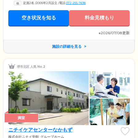
常駐し、家庭的で「和みのある生活」をご提供いたします。また日中の
定員2名
/
2005年2月設立
/
電話
072-255-7618
ケアだけでなく夜間も3回の居室巡回を実施。全居室にナースコールを設
置し、呼び出しがあればスタッフがすぐに駆け付ける体制を整えていま
す。
空き状況を知る
料金見積もり
※2026/07/08更新
施設の詳細を見る
堺市北区 人気 No.2
満室
ニチイケアセンターなかもず
株式会社ニチイ学館
グループホーム