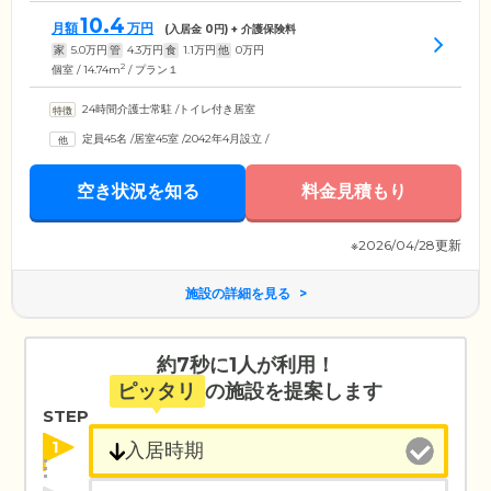
10.4
月額
万円
(入居金
0
円) + 介護保険料
家
5.0
万円
管
4.3
万円
食
1.1
万円
他
0
万円
2
個室 / 14.74m
/ プラン１
24時間介護士常駐
/
トイレ付き居室
定員45名
/
居室45室
/
2042年4月設立
/
空き状況を知る
料金見積もり
※2026/04/28更新
施設の詳細を見る
約7秒に1人が利用！
ピッタリ
の施設を提案します
STEP
1