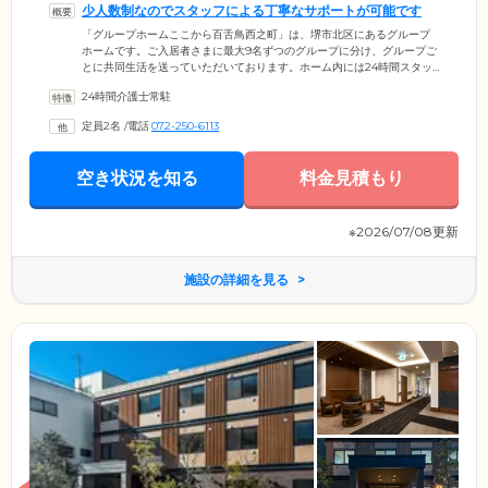
少人数制なのでスタッフによる丁寧なサポートが可能です
「グループホームここから百舌鳥西之町」は、堺市北区にあるグループ
ホームです。ご入居者さまに最大9名ずつのグループに分け、グループご
とに共同生活を送っていただいております。ホーム内には24時間スタッ
フが常駐し、ご入居者さまのサポートとケアをいたしますのでご安心く
24時間介護士常駐
ださい。18室あるお部屋は全室個室になっており、プライバシー対策も
万全です。ご入居対象は堺市民の方で、要支援2もしくは要介護1から5の
定員2名
/
電話
072-250-6113
認定と医師から認知症の診断を受けている方。JR「百舌鳥」駅または地
下鉄「なかもず」駅より徒歩約20分、閑静な住宅街の一角にある当ホー
ムで、ゆったりと落ち着いた暮らしをお楽しみください。
空き状況を知る
料金見積もり
※2026/07/08更新
施設の詳細を見る