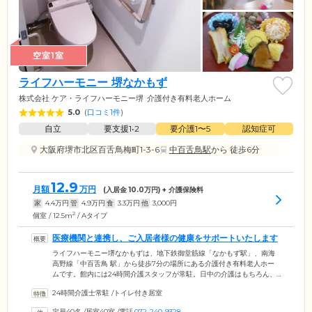
空室1室
ライフハーモニー 堺なかもず
株式会社 ケア・ライフハーモニー堺
介護付き有料老人ホーム
5.0
(
口コミ1件
)
自立
要支援1•2
要介護1〜5
認知症可
大阪府堺市北区百舌鳥梅町1-3-6
中百舌鳥駅
から 徒歩6分
12.9
月額
万円
(入居金
10.0
万円) + 介護保険料
家
4.4
万円
管
4.9
万円
食
3.3
万円
他
3,000
円
2
個室 / 12.5m
/ Aタイプ
医療機関と連携し、ご入居者様の健康をサポートいたします
ライフハーモニー堺なかもずは、地下鉄御堂筋線「なかもず駅」、南海
高野線「中百舌鳥 駅」から徒歩7分の場所にある介護付き有料老人ホー
ムです。館内には24時間介護スタッフが常駐。日中の介護はもちろん、
夜間はお部屋の見回りや見守りを行い、緊急時にもスピーディーに対応
24時間介護士常駐
/
トイレ付き居室
します。さらに、常駐する看護師が服薬管理やリハビリ、健康相談、バ
イタルチェックなどを実施。ご入居者様お一人おひとりの毎日の健康管
定員40名
/
居室40室
/
電話
072-240-9328