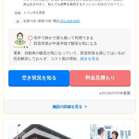
床は歩きやすく、転んでも衝撃を吸収するクッション付きのフローリン
グにするなど、安全性に配慮した環境。浴室は香りのよいヒノキ風呂に
トイレ付き居室
加え、おひとりでのご入浴がむずかしい方のために、最新式の機械浴も
備えております。お身体の状態に合わせて、癒しのひとときをお過ごし
定員72名
/
居室72室
/
電話
072-259-5010
ください。当ホームは南海高野線・JR阪和線「三国ヶ丘駅」、JR阪和線
「堺市駅」の両駅より徒歩10分というアクセスのよさも魅力。ご家族様
がちょっとしたお買い物ついでにも立ち寄れる便利な立地です。
街中で静かで落ち着いて利用できる
防音対策が中途半端で騒音が気になる
3.4
電車、自動車の騒音が気になっていて、防音対策を講じてはいるが
完全解決しておらず、コスト面の理由...
続きを見る
空き状況を知る
料金見積もり
※2026/07/08更新
施設の詳細を見る