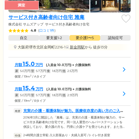
満室
サービス付き高齢者向け住宅 雅庵
株式会社 サムズアップ
サービス付き高齢者向け住宅
4.8
(
口コミ1件
)
自立
要支援1•2
要介護1〜5
認知症可
大阪府堺市北区金岡町2216-1
新金岡駅
から 徒歩13分
15.0
月額
万円
(入居金
10.0
万円) + 介護保険料
家
5.0
万円
管
5.7
万円
食
1.8
万円
他
2.5
万円
2
個室 / 19m
/ Aタイプ
15.4
月額
万円
(入居金
10.0
万円) + 介護保険料
家
5.0
万円
管
5.7
万円
食
1.8
万円
他
2.9
万円
2
個室 / 19m
/ Bタイプ
充実の介護・看護体制が魅力。医療依存度の高い方のご入居
も可能です
2016年3月に開設した「雅庵」は、充実の介護・看護体制が魅力の、サー
ビス付き高齢者向け住宅です。同一法人運営のヘルパーステーションを
併設しており、要介護の方も、円滑に介護ケアを受けられます。また当
施設には、看護師も24時間365日常駐しております。日々のバイタルチェ
24時間介護士常駐
/
2人部屋あり・夫婦入居可
/
トイレ付き居室
ックから、服薬管理、健康相談、医療的ケアまで行い、みなさまの健や