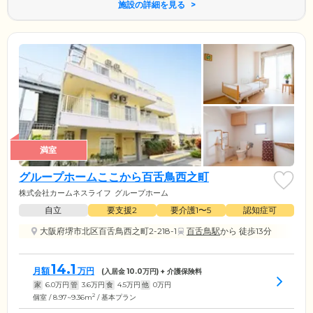
施設の詳細を見る
満室
グループホームここから百舌鳥西之町
株式会社カームネスライフ
グループホーム
自立
要支援2
要介護1〜5
認知症可
大阪府堺市北区百舌鳥西之町2-218-1
百舌鳥駅
から 徒歩13分
14.1
月額
万円
(入居金
10.0
万円) + 介護保険料
家
6.0
万円
管
3.6
万円
食
4.5
万円
他
0
万円
2
個室 / 8.97~9.36m
/ 基本プラン