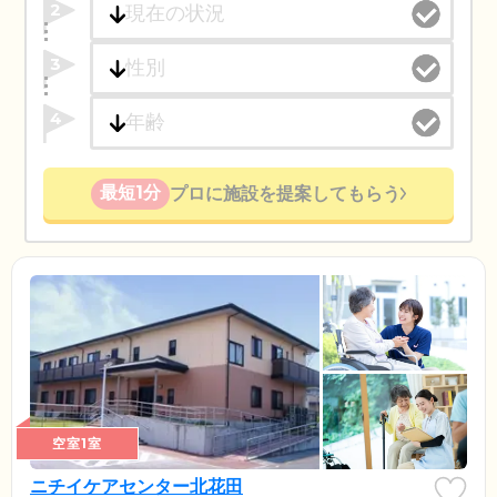
2
3
4
最短1分
プロに施設を提案してもらう
空室1室
ニチイケアセンター北花田