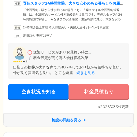
専任スタッフ24時間常駐。大きな安心のある暮らしをお届
けします
「中百舌鳥」駅から徒歩約5分の場所にある「燦スマイル中百舌鳥弐番
館」は、全29室のサービス付き高齢者向け住宅です。専任スタッフが24
時間施設に常駐し、みなさまの安否確認・生活相談に対応。大きな安心
のある毎日をお届けします。「防犯・健康面など、高齢者のひとり暮ら
24時間介護士常駐
/
2人部屋あり・夫婦入居可
/
トイレ付き居室
しは不安」という方に、大変おすすめです。お部屋は全室個室となり、
しっかりとプライバシーを守れます。お好きな家具や思い出の品をお持
定員31名
/
居室29室
/
ち込みいただき、ご自身のお好きな空間にしてお過ごしください。近隣
の医療機関とも連携しており、万が一の場合も安心です。
送迎サービスがありお見舞い時に...
料金設定が高く再入会は価格次第
4.6
出迎えの挨拶が大きな声でハキハキしており朝から気持ちが良い。
仲が良く雰囲気も良い。 とても綺麗...
続きを見る
空き状況を知る
料金見積もり
※2026/03/24更新
施設の詳細を見る