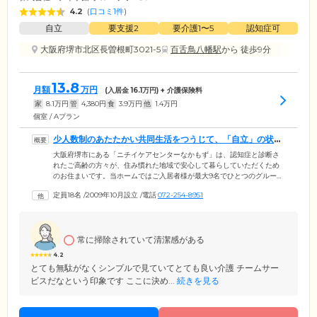
4.2
(
口コミ1件
)
自立
要支援2
要介護1〜5
認知症可
大阪府堺市北区長曽根町3021-5
百舌鳥八幡駅
から 徒歩9分
13.8
月額
万円
(入居金
16.1
万円) + 介護保険料
家
8.1
万円
管
4,380
円
食
3.9
万円
他
1.4
万円
個室 / Aプラン
少人数制のあたたかい共同生活をつうじて、「自立」の状態
を目指しています
大阪府堺市にある「ニチイケアセンターなかもず」は、認知症と診断さ
れたご高齢の方々が、住み慣れた地域で安心して暮らしていただくため
のお住まいです。当ホームではご入居者様が最大9名でひとつのグループ
となり、認知症ケア専門のスタッフのもと得意な家事などを行いながら
定員18名
/
2009年10月設立
/
電話
072-254-8951
共同生活を営んでいます。みなさまの「できること」を尊重し、日常の
なかで身体機能を活用しながらしっかりと役割をこなしていくことによ
り脳を活性化。同時にご自身で身の回りのことができる「自立」の状態
を目指していきます。スタッフ一同、お一人おひとりの「その人らし
常に掃除されていて清潔感がある
さ」を大切に、家族のようなあたたかいケアをご提供します。
4.2
とても無駄がなくシンプルで見ていてとても良い介護 チームサー
ビスだなという印象です ここに決め...
続きを見る