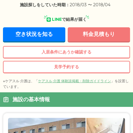
施設探しをしていた時期：
2018/03 〜 2018/04
LINE
で結果が届く
空き状況を知る
料金見積もり
入居条件にあうか確認する
見学予約する
※ケアスル 介護は、「
ケアスル 介護 体験談掲載・削除ガイドライン
」を設置し
ています。
施設の基本情報