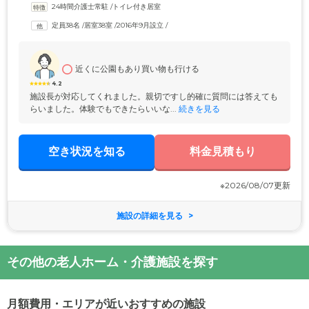
24時間介護士常駐
 /
トイレ付き居室
駐しており、健康管理も安心してお任せいただけます。また施設名の
「OHANA」はハワイ語で「家族の」意味を持つ言葉です。ケアに従事す
定員38名
 /
居室38室
 /
2016年9月設立
 /
るスタッフは、ご入居者様の安全と健康を第一に、家族のような愛情を
もってサポートいたします。
近くに公園もあり買い物も行ける
4.2
施設長が対応してくれました。親切ですし的確に質問には答えても
らいました。体験でもできたらいいな...
 続きを見る
空き状況を知る
料金見積もり
※2026/08/07更新
施設の詳細を見る
その他の老人ホーム・介護施設を探す
月額費用・エリアが近いおすすめの施設