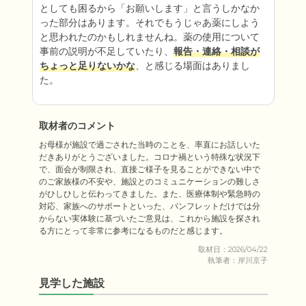
としても困るから「お願いします」と言うしかなか
った部分はあります。それでもうじゃあ薬にしよう
と思われたのかもしれませんね。薬の使用について
事前の説明が不足していたり、
報告・連絡・相談が
ちょっと足りないかな
、と感じる場面はありまし
た。
取材者のコメント
お母様が施設で過ごされた当時のことを、率直にお話しいた
だきありがとうございました。コロナ禍という特殊な状況下
で、面会が制限され、直接ご様子を見ることができない中で
のご家族様の不安や、施設とのコミュニケーションの難しさ
がひしひしと伝わってきました。また、医療体制や緊急時の
対応、家族へのサポートといった、パンフレットだけでは分
からない実体験に基づいたご意見は、これから施設を探され
る方にとって非常に参考になるものだと感じます。
取材日：2026/04/22
執筆者：岸川京子
見学した施設