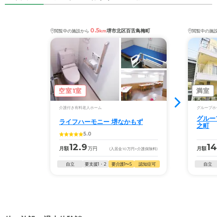
0.5
堺市北区百舌鳥梅町
閲覧中の施設から
km
閲覧中の施
空室1室
満室
介護付き有料老人ホーム
グループホ
グルー
ライフハーモニー 堺なかもず
之町
5.0
12.9
14
月額
万円
月額
(入居金
10
万円
+介護保険料)
自立
要支援1・2
要介護1〜5
認知症可
自立