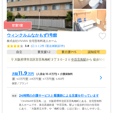
空室1室
ウィンクルムなかもず1号館
株式会社VIVIAN
住宅型有料老人ホーム
3.8
(
口コミ2件
 /
退去体験談1件
)
自立
要支援1•2
要介護1〜5
認知症可
大阪府堺市北区百舌鳥梅町３丁３０−２
中百舌鳥駅
から 徒歩10分
11.9
月額
万円
(入居金 
10.0
万円) + 介護保険料
家
4.0
万円
管
2.8
万円
食
4.7
万円
他
4,150
円
個室 / プラン1
24時間の介護サービスと看護師による支援を行っています
「OHANA中百舌鳥」は、大阪府堺市北区百舌鳥梅町にある、住宅型有料
老人ホームです。泉北高速鉄道「中百舌鳥」駅より徒歩約13分の住宅街
にあり、「大阪府立大学」や「梅町公園」にほど近い、暮らしやすい立
地条件です。館内にはヘルパーが24時間体制で常駐。日中は看護師も常