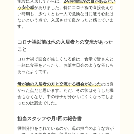
施設に入居してからは、
24時間誰かの目があるとい
う安心感
がありました。特にコロナ禍で直接会えな
い時期も、少なくとも一人で危険な目に遭う心配は
ないという点で、入居させて良かったと感じていま
す。
コロナ禍以前は他の入居者との交流があった
こと
コロナ禍で面会が厳しくなる前は、食堂で皆さんと
一緒に食事をとったり、お誕生日会のような催しも
あったようです。

母が他の入居者の方と交流する機会があった
のは良
かった点だと思います。ただ、その後はそうした機
会もなくなり、中の様子が分かりにくくなってしま
ったのは残念でした。
担当スタッフや月1回の報告書
役割分担をされているのか、母の担当のような方が