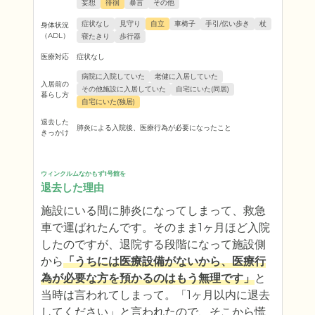
妄想
徘徊
暴言
その他
症状なし
見守り
自立
車椅子
手引/伝い歩き
杖
身体状況
（ADL）
寝たきり
歩行器
医療対応
症状なし
病院に入院していた
老健に入居していた
入居前の
その他施設に入居していた
自宅にいた(同居)
暮らし方
自宅にいた(独居)
退去した
肺炎による入院後、医療行為が必要になったこと
きっかけ
ウィンクルムなかもず1号館を
退去した理由
施設にいる間に肺炎になってしまって、救急
車で運ばれたんです。そのまま1ヶ月ほど入院
したのですが、退院する段階になって施設側
から
「うちには医療設備がないから、医療行
為が必要な方を預かるのはもう無理です」
と
当時は言われてしまって。「1ヶ月以内に退去
してください」と言われたので、そこから慌