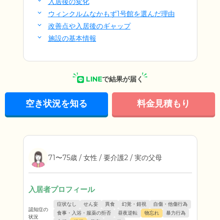
入居後の変化
ウィンクルムなかもず1号館を選んだ理由
改善点や入居後のギャップ
施設の基本情報
LINE
で結果が届く
空き状況を知る
料金見積もり
71〜75歳 / 女性 / 要介護2 / 実の父母
入居者プロフィール
症状なし
せん妄
異食
幻覚・錯視
自傷・他傷行為
認知症の
食事・入浴・服薬の拒否
昼夜逆転
物忘れ
暴力行為
状況