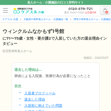
老人ホーム・介護施設の口コミ評判サイト
0120-579-721
掲載施設5万件超
0
受付 10:00〜19:00
土日祝OK
ケアスル 介護
大阪府の有料老人ホーム・介護施設一覧
堺市の有料老人ホーム・介護施設
ウィンクルムなかもず1号館
に71〜75歳・女性・要介護2で入居していた方の退去理由イン
タビュー
住宅型有料老人ホーム
投稿日：2026/05/07
退去した理由は...
肺炎による入院後、医療行為が必要になったこと
目次
入居者プロフィール
退去した理由
入居前に抱えていた問題