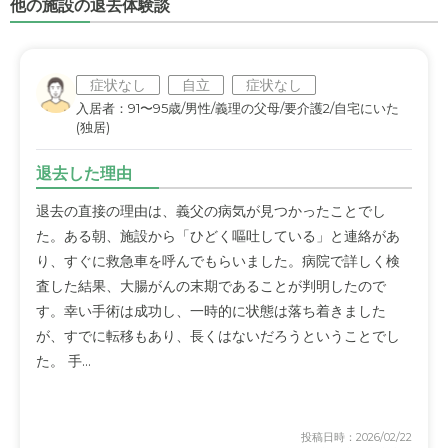
他の施設の退去体験談
症状なし
自立
症状なし
入居者：91〜95歳/男性/義理の父母/要介護2/自宅にいた
(独居)
退去した理由
退去の直接の理由は、義父の病気が見つかったことでし
た。ある朝、施設から「ひどく嘔吐している」と連絡があ
り、すぐに救急車を呼んでもらいました。病院で詳しく検
査した結果、大腸がんの末期であることが判明したので
す。幸い手術は成功し、一時的に状態は落ち着きました
が、すでに転移もあり、長くはないだろうということでし
た。 手...
投稿日時：2026/02/22