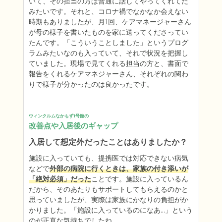
いて、その担当の方は普通に話してやってくれてた
みたいです。それと、コロナ禍でなかなか会えない
時期もありましたが、月1回、ケアマネージャーさん
が母の様子を書いたものを家に送ってくださってい
たんです。「こういうことしました」というプログ
ラムみたいなのも入っていて、それで状況を把握し
ていました。現場で見てくれる担当の方と、書面で
報告をくれるケアマネジャーさん、それぞれの関わ
りで様子が分かったのは良かったです。
ウィンクルムなかもず1号館の
改善点や入居後のギャップ
入居して想定外だったことはありましたか？
施設に入っていても、提携医では対応できない病気
などで
外部の病院に行くときは、家族の付き添いが
「絶対必須」だった
ことです。施設に入っているん
だから、そのあたりもサポートしてもらえるのかと
思っていましたが、実際は家族にかなりの負担がか
かりました。「施設に入っているのになあ…」という
のが正直な気持ちでしたね。
