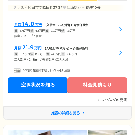
大阪府吹田市南吹田5-37-37
江坂駅
から 徒歩10分
14.0
月額
万円
(入居金
10.0
万円) + 介護保険料
家
6.4
万円
管
4.3
万円
食
2.0
万円
他
1.3
万円
2
個室 / 18.6m
/ 個室
21.9
月額
万円
(入居金
10.0
万円) + 介護保険料
家
6.7
万円
管
8.6
万円
食
4.0
万円
他
2.6
万円
2
二人部屋 / 24.8m
/ 夫婦部屋※二人入居
24時間看護師常駐
/
トイレ付き居室
空き状況を知る
料金見積もり
※2026/06/10更新
施設の詳細を見る