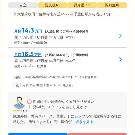
自立
要支援1•2
要介護1〜5
認知症可
大阪府吹田市佐井寺南が丘12-22
千里山駅
から 徒歩17分
14.3
月額
万円
(入居金
10.0
万円) + 介護保険料
家
5.3
万円
管
3.1
万円
食
5.0
万円
他
9,000
円
2
個室 / 18m
/ 一般(単身)
16.5
月額
万円
(入居金
10.0
万円) + 介護保険料
家
5.5
万円
管
5.1
万円
食
5.0
万円
他
9,000
円
2
個室 / 24m
/ 一般(単身)
24時間看護師常駐
/
24時間介護士常駐
/
トイレ付き居室
定員50名
/
居室50室
/
2021年6月設立
/
周囲に高い建物がなく日当たりが良い
見学時にスタッフをあまり見かけ...
3.4
施設外観、共有スペース、居室ともにシンプルで清潔感がある様に
感じた。 施設のまわりに高い建物が...
続きを見る