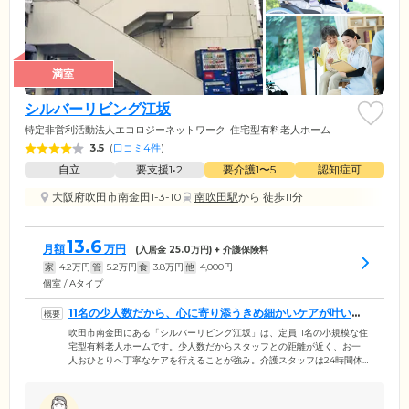
満室
シルバーリビング江坂
特定非営利活動法人エコロジーネットワーク
住宅型有料老人ホーム
3.5
(
口コミ4件
)
自立
要支援1•2
要介護1〜5
認知症可
大阪府吹田市南金田1-3-10
南吹田駅
から 徒歩11分
13.6
月額
万円
(入居金
25.0
万円) + 介護保険料
家
4.2
万円
管
5.2
万円
食
3.8
万円
他
4,000
円
個室 / Aタイプ
11名の少人数だから、心に寄り添うきめ細かいケアが叶いま
す
吹田市南金田にある「シルバーリビング江坂」は、定員11名の小規模な住
宅型有料老人ホームです。少人数だからスタッフとの距離が近く、お一
人おひとりへ丁寧なケアを行えることが強み。介護スタッフは24時間体
制で常駐しており、生活のお困りごとに対応します。夜間の体調不良に
も迅速に対応いたしますのでご安心ください。入居しやすい低価格も大
きなポイント。生活保護を受けている方もご入居いただけます。施設の