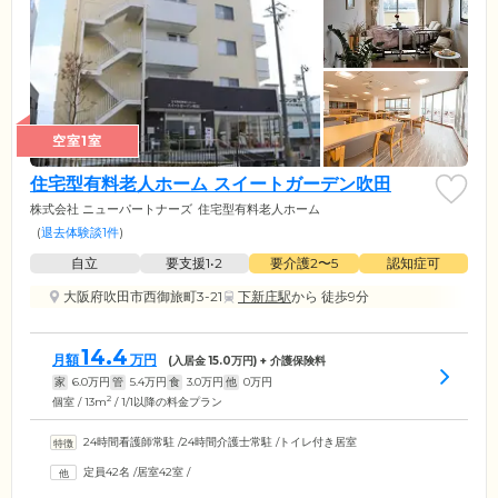
空室1室
住宅型有料老人ホーム スイートガーデン吹田
株式会社 ニューパートナーズ
住宅型有料老人ホーム
(
退去体験談1件
)
自立
要支援1•2
要介護2〜5
認知症可
大阪府吹田市西御旅町3-21
下新庄駅
から 徒歩9分
14.4
月額
万円
(入居金
15.0
万円) + 介護保険料
家
6.0
万円
管
5.4
万円
食
3.0
万円
他
0
万円
2
個室 / 13m
/ 1/1以降の料金プラン
24時間看護師常駐
/
24時間介護士常駐
/
トイレ付き居室
定員42名
/
居室42室
/