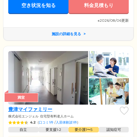
空き状況を知る
料金見積もり
※2026/08/06更新
施設の詳細を見る
満室
豊津マイファミリー
株式会社エンジェル
住宅型有料老人ホーム
4.2
(
口コミ1件
/
入居体験談1件
)
自立
要支援1•2
要介護1〜5
認知症可