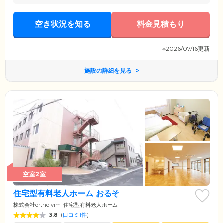
空き状況を知る
料金見積もり
※2026/07/16更新
施設の詳細を見る
空室2室
住宅型有料老人ホーム おるそ
株式会社ortho vim
住宅型有料老人ホーム
3.8
(
口コミ1件
)