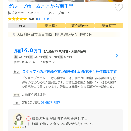
グループホームここから南千里
株式会社カームネスライフ
グループホーム
4.6
(
口コミ1件
)
自立
要支援2
要介護1〜5
認知症可
大阪府吹田市山田南52-11
岸辺駅
から 徒歩19分
14.0
月額
万円
(入居金
10.0
万円) + 介護保険料
家
6.0
万円
管
3.6
万円
食
4.4
万円
他
0
万円
2
個室 / 8.56~8.92m
/ 基本プラン
スタッフとのお散歩や買い物を楽しめる充実した住環境です
「グループホームここから南千里」は、吹田市山田南にある認知症をお
持ちの方のための介護施設です。万博記念公園から南へ3kmほどの閑静
な住宅街に位置しています。近隣には緑豊かな吉四郎神社や紫金山公
園、釈迦ヶ池などがあり、日々のお散歩コースにぴったり。すぐ隣のド
24時間介護士常駐
ラッグストアへは、スタッフと一緒に日用品の買い物に出かけていただ
けます。当ホームは、吹田市に住民票をお持ちの方にご入居いただける
定員2名
/
電話
06-6877-7957
地域密着型の施設。認知症ケアの経験豊富なスタッフが24時間365日常駐
する安心の体制です。ホーム名に込めた「こころ」と「からだ」を両面
からサポートするケアをご提供し、ご入居者様の暮らしをきめ細やかに
サポートいたします。
職員の対応が親切で余裕を感じて...
施設で働くスタッフの数が少なかった。
4.6