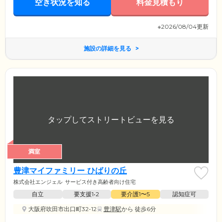
空き状況を知る
料金見積もり
※2026/08/04更新
施設の詳細を見る
満室
豊津マイファミリー ひばりの丘
株式会社エンジェル
サービス付き高齢者向け住宅
自立
要支援1•2
要介護1〜5
認知症可
大阪府吹田市出口町32-12
豊津駅
から 徒歩6分