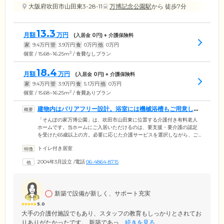
大阪府吹田市山田東3-28-11
万博記念公園駅
から 徒歩7分
13.3
月額
万円
(入居金
0
円) + 介護保険料
家
9.4
万円
管
3.9
万円
食
0
万円
他
0
万円
2
個室 / 15.68~16.25m
/ 食費なしプラン
18.4
月額
万円
(入居金
0
円) + 介護保険料
家
9.4
万円
管
3.9
万円
食
5.1
万円
他
0
万円
2
個室 / 15.68~16.25m
/ 食費ありプラン
建物内はバリアフリー設計。浴室には機械浴槽もご用意して
います
「そんぽの家万博公園」は、吹田市山田東に位置する介護付き有料老人
ホームです。当ホームにご入居いただけるのは、要支援・要介護の認定
を受けた65歳以上の方。必要に応じた介護サービスを選択しながら、ご
自分のペースで生活を営めます。ご入居のみなさまにが暮らすホーム内
トイレ付き居室
は、安全面に配慮した完全バリアフリー設計。段差をなくし各所に手す
りを設置しているので、足腰の弱い方もご安心ください。さらに、共用
2004年3月設立
/
電話
06-4864-8715
部分の浴室には、機械浴槽をご用意。おひとりでのご入浴が難しいご入
居者様も、スタッフによるサポートのもと、お体を清潔に保てます。
新築で設備が新しく、サポート充実
5.0
大手の介護付施設でもあり、スタッフの教育もしっかりとされてお
りありがたかったです。 新築であっ...
続きを見る