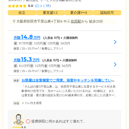
SOMPOケア株式会社
サービス付き高齢者向け住宅
5.0
(
口コミ1件
)
自立
要支援1•2
要介護1〜5
認知症可
大阪府吹田市千里山東4丁目6-19
吹田駅
から 徒歩25分
14.8
月額
万円
(入居金
0
円) + 介護保険料
家
9.7
万円
管
1.5
万円
食
0
万円
他
3.6
万円
2
個室 / 25～25.17m
/ 食費なしプラン1
15.3
月額
万円
(入居金
0
円) + 介護保険料
家
10.2
万円
管
1.5
万円
食
0
万円
他
3.6
万円
2
個室 / 25～25.17m
/ 食費なしプラン2
お部屋は全室個室でご用意。浴室やキッチンを完備していま
す
「そんぽの家S千里山東」は、吹田市千里山東に位置するサービス付き高
齢者向け住宅です。当ホームにご入居いただけるのは、60歳以上、また
は要支援・要介護の認定を受けた60歳未満の方。必要に応じた介護サー
ビスを受けながら、思いおもいに生活を送っていただけます。ご入居の
トイレ付き居室
みなさまがお住まいになる居室は、プライバシーに配慮した個室をご用
意。各居室には、温水洗浄機付きトイレ、独立洗面台、浴室、ミニキッ
チンを完備しています。また、建物内は段差をなくし、各所に手すりを
取り付けた完全バリアフリー設計。足腰の弱い方や、車いすをご利用の
提携病院に何かあればすぐ連れて...
方も、安全にご移動いただけます。
5.0