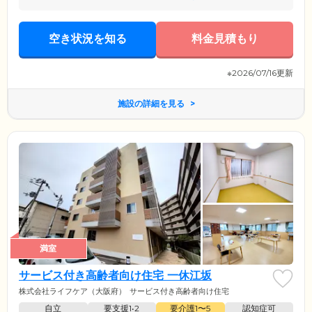
空き状況を知る
料金見積もり
※2026/07/16更新
施設の詳細を見る
満室
サービス付き高齢者向け住宅 一休江坂
株式会社ライフケア（大阪府）
サービス付き高齢者向け住宅
自立
要支援1•2
要介護1〜5
認知症可