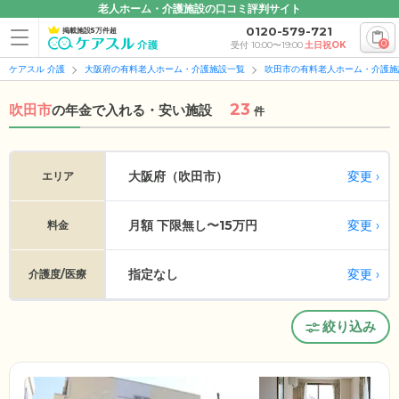
老人ホーム・介護施設の口コミ評判サイト
0120-579-721
掲載施設5万件超
0
受付 10:00〜19:00
土日祝OK
ケアスル 介護
大阪府の有料老人ホーム・介護施設一覧
吹田市の有料老人ホーム・介護施
23
吹田市
の
年金で入れる・安い施設
件
変更
大阪府（吹田市）
エリア
月額 下限無し〜15万円
変更
料金
指定なし
変更
介護度/医療
絞り込み