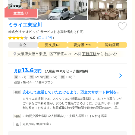
空室あり
ミライエ東淀川
株式会社 ナオビッグ
サービス付き高齢者向け住宅
4.0
(
口コミ1件
)
自立
要支援1•2
要介護1〜5
認知症可
大阪府大阪市東淀川区下新庄4-26-25
下新庄駅
から 徒歩5分
13.6
月額
万円
(入居金
10.0
万円) + 介護保険料
家
5.2
万円
管
4.9
万円
食
2.5
万円
他
1.0
万円
2
個室 / 18~24m
/ 基本プラン
安心して生活していただけるよう、万全のサポート体制を整
えています
ミライエ東淀川では、スタッフは24時間365日常駐し、おひとり暮らしが
ご不安なご高齢者様が、安心して生活できるように、万全のサポート体
制を整えております。毎日1回以上の安否確認や建物の巡回のほか、居室
や浴室からの緊急呼び出しには、速やかに駆け付け、迅速に対応。ま
24時間介護士常駐
/
2人部屋あり・夫婦入居可
/
トイレ付き居室
た、日常生活での心配ごとやお悩みがありましたら、スタッフがサポー
トいたしますのでお気軽にご相談ください。お食事は、館内の厨房で調
定員30名
/
居室30室
/
理し、食堂でご提供しています。お体の状態に合わせて、一口大、刻み
食、ペースト食にも対応し、毎日3食ご用意しています。