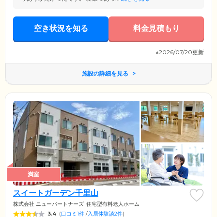
空き状況を知る
料金見積もり
※2026/07/20更新
施設の詳細を見る
満室
スイートガーデン千里山
株式会社 ニューパートナーズ
住宅型有料老人ホーム
3.4
(
口コミ1件
/
入居体験談2件
)