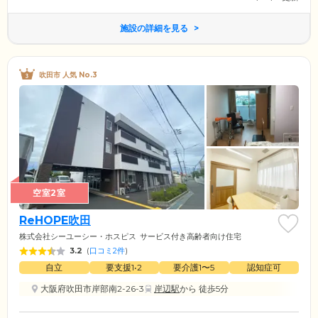
施設の詳細を見る
吹田市 人気 No.3
空室2室
ReHOPE吹田
株式会社シーユーシー・ホスピス
サービス付き高齢者向け住宅
3.2
(
口コミ2件
)
自立
要支援1•2
要介護1〜5
認知症可
大阪府吹田市岸部南2-26-3
岸辺駅
から 徒歩5分