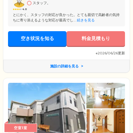
受け入れ可否でお悩みの方は、ぜひ一度ご相談ください。積極的な対話
スタッフ。
と明るい笑顔を大切に、みなさまが安心できる充実の暮らしをお手伝い
4.0
させていただきます。
とにかく、スタッフの対応が良かった。とても親切で高齢者の気持
ちに寄り添えるような対応が最高でし...
続きを見る
空き状況を知る
料金見積もり
※2026/06/26更新
施設の詳細を見る
空室1室