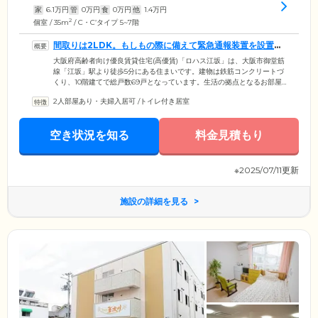
家
6.1
万円
管
0
万円
食
0
万円
他
1.4
万円
2
個室 / 35m
/ C・C’タイプ 5~7階
間取りは2LDK。もしもの際に備えて緊急通報装置を設置し
ています
大阪府高齢者向け優良賃貸住宅(高優賃)「ロハス江坂」は、大阪市御堂筋
線「江坂」駅より徒歩5分にある住まいです。建物は鉄筋コンクリートづ
くり、10階建てで総戸数69戸となっています。生活の拠点となるお部屋
は、転倒やつまずきを防止するため、全室バリアフリー化。間取りは
2人部屋あり・夫婦入居可
/
トイレ付き居室
2LDKとなっており、トイレ・ユニットバスも備えています。キッチンは
IHクッキングヒーターのため、比較的火事や火傷の心配が少なくお料理
を行うことが可能です。さらに、もしもの際に備えて、居室・浴室・ト
空き状況を知る
料金見積もり
イレには緊急通報装置も設置。急な体調不良など、お困りの際は迷わず
ボタンを押してください。
※2025/07/11更新
施設の詳細を見る