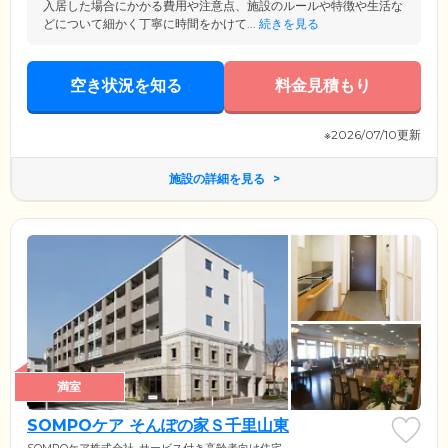
入居した場合にかかる費用や注意点、施設のルールや特徴や生活な
どについて細かく丁寧に時間をかけて...
続きを見る
空き状況を知る
料金見積もり
※2026/07/10更新
施設の詳細を見る
満室
SOMPOケア そんぽの家Ｓ千里山東