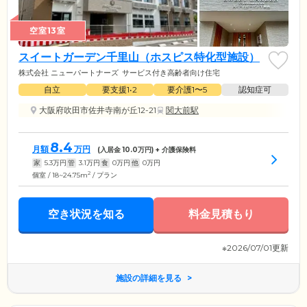
空室13室
スイートガーデン千里山（ホスピス特化型施設）
株式会社 ニューパートナーズ
サービス付き高齢者向け住宅
自立
要支援1•2
要介護1〜5
認知症可
大阪府吹田市佐井寺南が丘12-21
関大前駅
8.4
月額
万円
(入居金
10.0
万円) + 介護保険料
家
5.3
万円
管
3.1
万円
食
0
万円
他
0
万円
2
個室 / 18~24.75m
/ プラン
空き状況を知る
料金見積もり
※2026/07/01更新
施設の詳細を見る