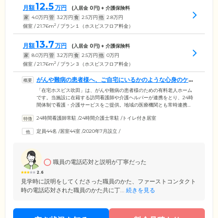
12.5
月額
万円
(入居金
0
円) + 介護保険料
家
4.0
万円
管
3.2
万円
食
2.5
万円
他
2.8
万円
2
個室 / 21.76m
/ プラン１（ホスピスフロア料金）
13.7
月額
万円
(入居金
0
円) + 介護保険料
家
8.0
万円
管
3.2
万円
食
2.5
万円
他
0
万円
2
個室 / 21.76m
/ プラン３（ホスピスフロア料金）
がんや難病の患者様へ、ご自宅にいるかのような心身のケア
を提供します
「在宅ホスピス吹田」は、がんや難病の患者様のための有料老人ホーム
です。当施設に在籍する訪問看護師や介護ヘルパーが連携をとり、24時
間体制で看護・介護サービスをご提供。地域の医療機関とも常時連携
し、ご入居者様の心身のケアを行います。医師の往診にも24時間365日対
24時間看護師常駐
/
24時間介護士常駐
/
トイレ付き居室
応しているのでご安心ください。施設名にある「在宅」は、医療依存度
の高い方々へ「自宅のような環境」で安心してお過ごしいただきたいと
定員44名
/
居室44室
/
2020年7月設立
/
いう思いを込めました。おだやかな時間と適切な緩和ケアをご提供する
ことでご家族様のご負担を減らし、ご入居者様の尊厳をお支えします。
職員の電話応対と説明が丁寧だった
2.6
見学時に説明をしてくださった職員のかた、ファーストコンタクト
時の電話応対された職員のかた共に丁...
続きを見る