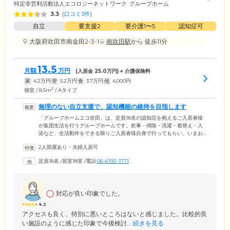
特定非営利活動法人エコロジーネットワーク
グループホーム
3.3
(
口コミ3件
)
自立
要支援2
要介護1〜5
認知症可
大阪府吹田市南金田2-3-1
南吹田駅
から 徒歩11分
13.5
月額
万円
(入居金
25.0
万円) + 介護保険料
家
4.2
万円
管
5.2
万円
食
3.7
万円
他
4,000
円
2
個室 / 8.5m
/ Aタイプ
無理のない自立支援で、認知機能の維持を目指します
「グループホームエコ吹田」は、定員18名の認知症を抱えるご入居者様
が集団生活を行うグループホームです。炊事・掃除・洗濯・着替え・入
浴など、生活動作をできる限りご入居者様自身で行ってもらい、いまお
持ちの身体機能・認知機能を維持できるよう、スタッフが見守っていま
2人部屋あり・夫婦入居可
す。肩肘張らないアットホームな雰囲気で、2004年3月の開設以来、地
域のみなさまから愛され続けてきました。ホームは、阪急千里線「吹
定員18名
/
居室18室
/
電話
06-6192-1771
田」駅・大阪市営御堂筋線「江坂」駅から徒歩約12分。ご家族のみなさ
まがいつでも会いに来れる立地も、大きな魅力です。
対応が良い印象でした。
4.2
アクセスも良く、特別に悪いところはないと感じました。比較的良
い施設のように感じた印象で今後検討...
続きを見る