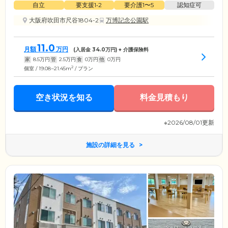
自立
要支援1•2
要介護1〜5
認知症可
大阪府吹田市尺谷1804-2
万博記念公園駅
11.0
月額
万円
(入居金
34.0
万円) + 介護保険料
家
8.5
万円
管
2.5
万円
食
0
万円
他
0
万円
2
個室 / 19.08~21.45m
/ プラン
空き状況を知る
料金見積もり
※2026/08/01更新
施設の詳細を見る