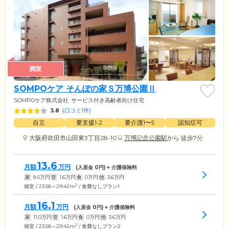
満室
SOMPOケア そんぽの家Ｓ万博公園Ⅱ
SOMPOケア株式会社
サービス付き高齢者向け住宅
3.8
(
口コミ1件
)
自立
要支援1•2
要介護1〜5
認知症可
大阪府吹田市山田東3丁目28-10
万博記念公園駅
から 徒歩7分
13.6
月額
万円
(入居金
0
円) + 介護保険料
家
8.5
万円
管
1.6
万円
食
0
万円
他
3.6
万円
2
個室 / 23.58～29.42m
/ 食費なしプラン1
16.1
月額
万円
(入居金
0
円) + 介護保険料
家
11.0
万円
管
1.6
万円
食
0
万円
他
3.6
万円
2
個室 / 23.58～29.42m
/ 食費なしプラン2