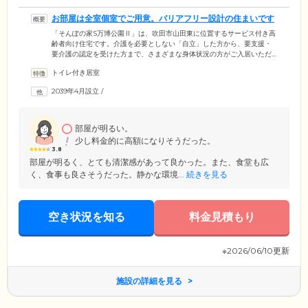
お部屋は全室個室でご用意。バリアフリー設計の住まいです
「そんぽの家S万博公園Ⅱ」は、吹田市山田東に位置するサービス付き高
齢者向け住宅です。介護を必要としない「自立」した方から、要支援・
要介護の認定を受けた方まで、さまざまな身体状況の方がご入居いただ
けます。ご入居のみなさまがお住まいになる居室は、全33室の個室をご
トイレ付き居室
用意。プライバシーの保たれた空間で、必要な介護サービスを受けなが
らお過ごしいただけます。各居室には、トイレ、独立洗面台、浴室のほ
2039年4月設立
/
か、ミニキッチンを完備。簡単な調理や、お茶を沸かす際にご利用くだ
さい。また、建物内は完全バリアフリー設計。段差をなくし、各所に手
すりを取り付けていますので、歩行に不安を抱えた方もご安心くださ
い。
部屋が明るい。
少し料金的に高額になりそうだった。
3.8
部屋が明るく、とても清潔感があって良かった。また、食堂も広
く、食事も良さそうだった。静かな環境...
続きを見る
空き状況を知る
料金見積もり
※2026/06/10更新
施設の詳細を見る