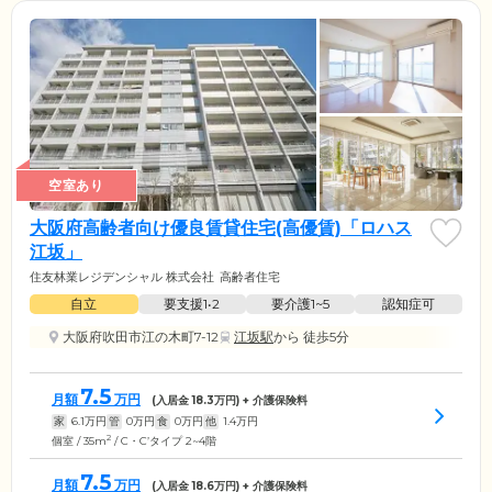
空室あり
大阪府高齢者向け優良賃貸住宅(高優賃)「ロハス
江坂」
住友林業レジデンシャル 株式会社
高齢者住宅
自立
要支援1•2
要介護1~5
認知症可
大阪府吹田市江の木町7-12
江坂駅
から 徒歩5分
7.5
月額
万円
(入居金
18.3
万円) + 介護保険料
家
6.1
万円
管
0
万円
食
0
万円
他
1.4
万円
2
個室 / 35m
/ C・C’タイプ 2~4階
7.5
月額
万円
(入居金
18.6
万円) + 介護保険料