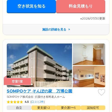
空き状況を知る
料金見積もり
※2026/07/30更新
施設の詳細を見る
空室1室
SOMPOケア そんぽの家 万博公園
SOMPOケア株式会社
介護付き有料老人ホーム
4.5
(
口コミ2件
)
自立
要支援1•2
要介護1〜5
認知症可