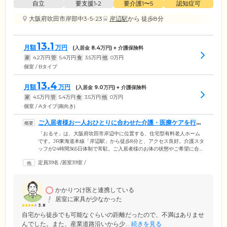
自立
要支援1•2
要介護1〜5
認知症可
大阪府吹田市岸部中3-5-23
岸辺駅
から 徒歩8分
13.1
月額
万円
(入居金
8.4
万円) + 介護保険料
家
4.2
万円
管
5.4
万円
食
3.5
万円
他
0
万円
個室 / Bタイプ
13.4
月額
万円
(入居金
9.0
万円) + 介護保険料
家
4.5
万円
管
5.4
万円
食
3.5
万円
他
0
万円
個室 / Aタイプ(南向き)
ご入居者様お一人おひとりに合わせた介護・医療ケアを行う
ホームです
「おるそ」は、大阪府吹田市岸辺中に位置する、住宅型有料老人ホーム
です。JR東海道本線「岸辺駅」から徒歩8分と、アクセス良好。介護スタ
ッフが24時間365日体制で常駐。ご入居者様のお体の状態やご希望に合わ
せて、お食事やご入浴などの日常生活をサポート。困ったことがあれば
定員39名
/
居室39室
/
いつでもお声がけください。また「北摂三木病院」「谷川記念病院」と
提携。お一人おひとりに合わせて医療的見解を踏まえた健康管理を実
施。急な体調の変化にも迅速に対応ができる体制を整えています。ご入
居者様はもちろん、ご家族様にも安心していただける環境です。
かかりつけ医と連携している
居室に家具が少なかった
3.8
自宅から徒歩でも可能なぐらいの距離だったので、不満はありませ
んでした。また、産業道路沿いから少...
続きを見る