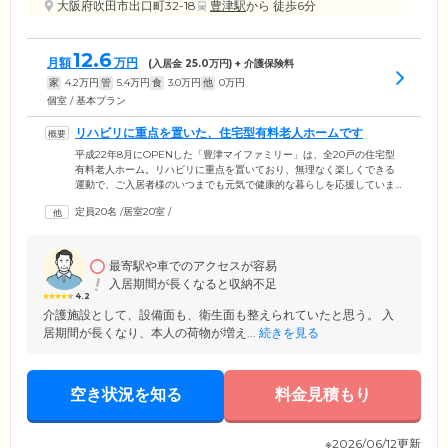
大阪府吹田市出口町32-18
豊津駅
から 徒歩6分
12.6
月額
万円
(入居金
25.0
万円) + 介護保険料
家
4.2
万円
管
5.4
万円
食
3.0
万円
他
0
万円
個室 / 基本プラン
リハビリに重点を置いた、住宅型有料老人ホームです
平成22年8月にOPENした「豊津マイファミリー」は、全20戸の住宅型
有料老人ホーム。リハビリに重点を置いており、無理なく楽しくできる
運動で、ご入居者様のいつまでも元気で健康的な暮らしを応援していま
す。居室には、トイレ・洗面所つき。入浴は、共用のバスルームをご利
定員20名
/
居室20室
/
用できます。また当施設はデイサービスを併設。入浴介助が必要な方
は、お気軽にデイサービスをご利用いただけます。施設付近には、市立
図書館・市民プール・体育館などの公共施設が多数あり、生活しやすい
住環境です。施設は、阪急千里線「豊津駅」から徒歩7分。ご家族・ご友
最寄駅や車でのアクセスが容易
人のみなさまも遊びに来やすいロケーションです。
入居期間が長くなると収納不足
4.2
介護施設として、設備面も、衛生面も整えられていたと思う。 入
居期間が長くなり、本人の荷物が増え...
続きを見る
空き状況を知る
料金見積もり
※2026/06/12更新