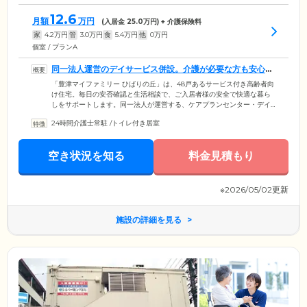
12.6
月額
万円
(入居金
25.0
万円) + 介護保険料
家
4.2
万円
管
3.0
万円
食
5.4
万円
他
0
万円
個室 / プランA
同一法人運営のデイサービス併設。介護が必要な方も安心で
す
「豊津マイファミリー ひばりの丘」は、48戸あるサービス付き高齢者向
け住宅。毎日の安否確認と生活相談で、ご入居者様の安全で快適な暮ら
しをサポートします。同一法人が運営する、ケアプランセンター・デイ
サービスを併設しているため、介護や看護が必要な方も安心。食事・入
24時間介護士常駐
/
トイレ付き居室
浴・排泄の介助や機能訓練など、必要なサービスを受けられます。ぜひ
お気軽にご相談ください。施設へは、阪急千里線「豊津駅」から徒歩10
分。周辺には、市立図書館・市民プール・体育館などの公共施設があ
空き状況を知る
料金見積もり
り、外出にも大変便利なエリアです。ご家族・ご友人のみなさまも、ぜ
ひお気軽に遊びにいらしてください。
※2026/05/02更新
施設の詳細を見る