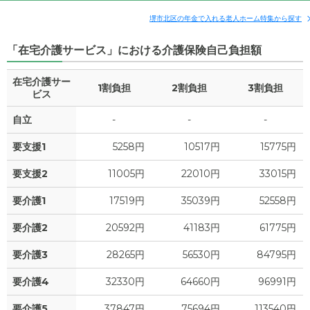
その他費用
月額費用
入居金
補足情報
堺市北区の年金で入れる老人ホーム特集から探す
「在宅介護サービス」における介護保険自己負担額
18.5
月額費用
?
万円
在宅介護サー
1割負担
2割負担
3割負担
5.2
家賃
ビス
万円
自立
-
-
-
9.5
管理費
?
万円
要支援1
5258円
10517円
15775円
0
食費
?
万円
要支援2
11005円
22010円
33015円
0
水道・光熱費
万円
要介護1
17519円
35039円
52558円
0
上乗せ介護費
?
万円
要介護2
20592円
41183円
61775円
3.8
要介護3
28265円
56530円
84795円
その他
万円
要介護4
32330円
64660円
96991円
-
介護保険料
万円
要介護5
37847円
75694円
113540円