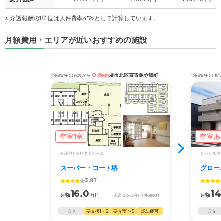
※ 介護報酬の1単位は人件費率45%として計算しています。
月額費用・エリアが近いおすすめの施設
0.6
堺市北区百舌鳥赤畑町
閲覧中の施設から
km
閲覧中の施
空室1室
空室あ
介護付き有料老人ホーム
サービス付
スーパー・コート堺
グロー
3.87
16.0
14
月額
万円
月額
(入居金
0
万円
+介護保険料)
自立
要支援1・2
要介護1〜5
認知症可
自立