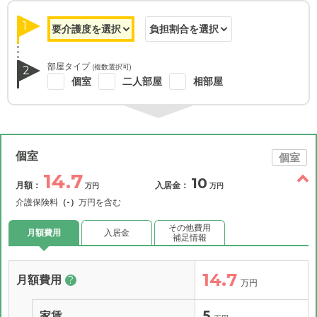
1
部屋タイプ
(複数選択可)
2
個室
二人部屋
相部屋
個室
個室
14.7
10
月額：
入居金：
万円
万円
介護保険料
（-）
万円を含む
その他費用
月額費用
入居金
補足情報
14.7
月額費用
?
万円
5
家賃