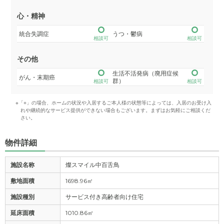
心・精神
統合失調症
うつ・鬱病
相談可
相談可
その他
生活不活発病（廃用症候
がん・末期癌
群）
相談可
相談可
※「○」の場合、ホームの状況や入居するご本人様の状態等によっては、入居のお受け入
れや継続的なサービス提供ができない場合もございます。まずはお気軽にご相談くだ
さい。
物件詳細
施設名称
燦スマイル中百舌鳥
敷地面積
1698.96㎡
施設種別
サービス付き高齢者向け住宅
延床面積
1010.86㎡