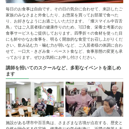
毎日のお食事は自由です。その日の気分に合わせて、来訪したご
家族のみなさまと外食したり、お惣菜を買ってお部屋で食べた
り、お好きなようにお過ごしいただけます。「燦スマイル中百舌
鳥」ではご入居者様の健康作りのため、1日3食、栄養士考案のお
食事サービスもご提供しております。四季折々の食材を使った目
にも鮮やかなお食事を、明るく開放的な食堂でお召し上がりくだ
さい。飲み込む力・噛む力が弱いなど、ご入居者様の体調に合わ
せて、一口大・きざみ食・ペースト食など、食事形態の変更も承
っております。ぜひお気軽にお申し付けください。
講師を招いてのスクールなど、多彩なイベントを楽しめ
ます
施設がある堺市中百舌鳥は、さまざまな古墳が点在する、歴史と
自然が融合する住宅地。健康作りや気分転換に、近隣の散策も大