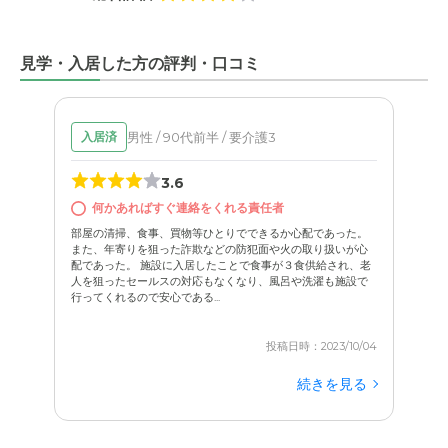
見学・入居した方の評判・口コミ
男性 / 90代前半 / 要介護3
入居済
3.6
何かあればすぐ連絡をくれる責任者
部屋の清掃、食事、買物等ひとりでできるか心配であった。
また、年寄りを狙った詐欺などの防犯面や火の取り扱いが心
配であった。 施設に入居したことで食事が３食供給され、老
人を狙ったセールスの対応もなくなり、風呂や洗濯も施設で
行ってくれるので安心である...
投稿日時：2023/10/04
続きを見る