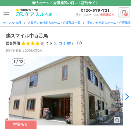
老人ホーム・介護施設の口コミ評判サイト
0120-579-721
掲載施設5万件超
0
受付 10:00〜19:00
土日祝OK
ケアスル 介護
大阪府の有料老人ホーム・介護施設一覧
堺市の有料老人ホーム・介護施設
燦スマイル中百舌鳥
総合評価
3.6
（
口コミ
1
件
）
?
最終更新日：2026/03/24
1
/
12
1
/
12
空室あり