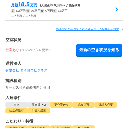
18.5
月額
万円
(入居金
10.0
万円) + 介護保険料
家
5.2
万円
管
9.5
万円
食
0
万円
他
3.8
万円
二人部屋 / 二人部屋
堺市北区の年金で入れる老人ホーム特集から探す
空室状況
最新の空き状況を知る
空室あり
(2026/03/24 更新)
運営法人
有限会社 タイヨウビジネス
施設種別
サービス付き高齢者向け住宅
入居条件
自立
要支援1〜2
要介護1〜5
認知症可
保証人必要
生活保護可
引受人必要
こだわり・特徴