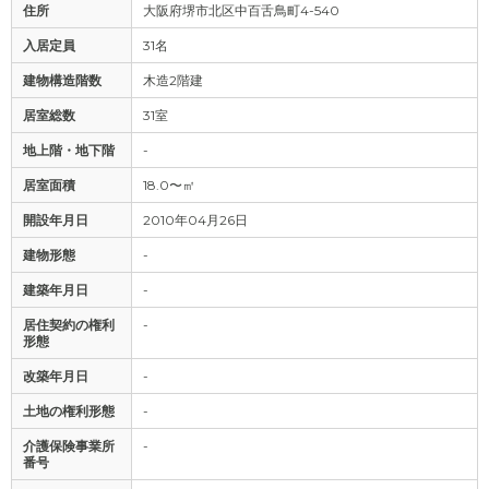
住所
大阪府堺市北区中百舌鳥町4-540
入居定員
31名
建物構造階数
木造2階建
居室総数
31室
地上階・地下階
-
居室面積
18.0〜㎡
開設年月日
2010年04月26日
建物形態
-
建築年月日
-
居住契約の権利
-
形態
改築年月日
-
土地の権利形態
-
介護保険事業所
-
番号