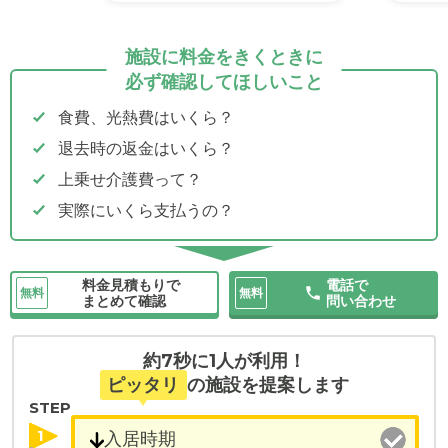
施設に料金をきくときに
必ず確認してほしいこと
食費、光熱費はいくら？
退去時の返金はいくら？
上乗せ介護費って？
実際にいくら支払うの？
料金見積もりで
電話で
無料
無料
まとめて確認
問い合わせ
約7秒に1人が利用！
ピッタリ
の施設を提案します
STEP
1