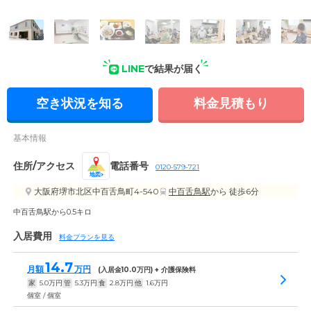
外観: 家庭的で温かみを感じるつくりの建物です。エントラン
ス前に広いスペースがあり、入り口までお車で乗り付けていた
だけます。
LINE
で結果が届く
空き状況を知る
料金見積もり
基本情報
住所/アクセス
電話番号
0120-579-721
地図
大阪府堺市北区中百舌鳥町4-540
中百舌鳥駅
から 徒歩6分
中百舌鳥駅から0.5キロ
入居費用
料金プランを見る
14.7
月額
万円
(入居金
10.0
万円) + 介護保険料
家
5.0
万円
管
5.3
万円
食
2.8
万円
他
1.6
万円
個室 / 個室