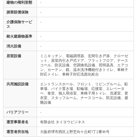
建物の権利形態
-
損害賠償保険
-
介護保険サービ
-
ス
耐火建築物基準
-
消火設備
-
居室設備
ミニキッチン、電磁調理器、玄関引き戸扉、クローゼ
ット、居室内引き戸式ドア、フラットフロア、ナース
コール、防災設備、空調換気設備、照明器具、エアコ
ン、カーテン、鏡、温水洗浄機能付きトイレ、車椅子
対応トイレ、車椅子対応洗面化粧台
共用施設設備
エントランスホール、フロント、リビングルーム、駐
車場、バイク置き場、駐輪場、応接室、エレベータ
ー、食堂、個人用浴室、車椅子用トイレ、洗濯室、更
衣室、スタッフルーム、ナースコール、防災設備、避
難設備
バリアフリー
-
運営事業者名
有限会社 タイヨウビジネス
運営者所在地
大阪府堺市西区上野芝向ケ丘町1丁2番18号