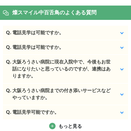
燦スマイル中百舌鳥のよくある質問
Q.
電話見学は可能ですか。
Q.
はい、可能です。
電話見学は可能ですか。
(回答者: 施設担当者,回答日: 2024/03/09)
Q.
はい、可能です。看取りも可能です。
大阪ろうさい病院に現在入院中で、今後もお世
話になりたいと思っているのですが、連携はあ
(回答者: 施設担当者,回答日: 2024/03/05)
りますか。
Q.
現状利用者で、ろうさい病院に通院中の看取りの方
大阪ろうさい病院までの付き添いサービスなど
がいらっしゃいます。
やっていますか。
(回答者: 施設担当者,回答日: 2024/03/09)
Q.
基本はご家族対応です。30分2200円月送料＋介護
電話見学可能ですか。
タクシー料（往復2,000円くらい）＋550円×2（往
もっと見る
復）にて施設対応も可能です。
はい、可能です。