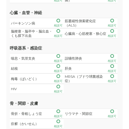
病）
相談可
相談可
心臓・血管・神経
筋萎縮性側索硬化症
パーキンソン病
（ALS）
相談可
相談可
脳梗塞・脳卒中・脳出血・
心臓病・心筋梗塞・狭心症
くも膜下出血
相談可
相談可
呼吸器系・感染症
喘息・気管支炎
誤嚥性肺炎
相談可
相談可
結核
肝炎
相談可
相談可
MRSA（ブドウ球菌感染
梅毒（ばいどく）
症）
相談可
相談可
HIV
相談可
骨・関節・皮膚
骨折・骨粗しょう症
リウマチ・関節症
相談可
相談可
疥癬（かいせん）
相談可