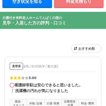
空き状況を知る
料金見積もり
介護付き有料老人ホームてんぱくの憩の
見学・入居した方の評判・口コミ
女性 / 80代前半 / 要介護2
見学済
3.00
看護師常駐は安心できると思いました。
洗濯機の汚れが気になりました
職員･
近隣環境･
外観･設備
介護･医療
料金･費用
スタッフ
交通