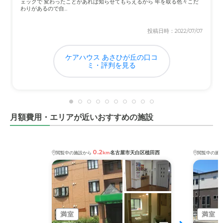
ェックで 変わったことがあれば知らせてもらえるから 年を取る色々こだ
料金費用について
わりがあるので自...
あまりに高すぎる。介護にはただでさえ経済的に負担とな
投稿日時：2022/07/07
ることが多いのに、ふざけた価格設定と言わざるを得ない
ケアハウス あさひが丘の口コ
ミ・評判を見る
月額費用・エリアが近いおすすめの施設
0.2
名古屋市天白区植田西
閲覧中の施設から
km
閲覧中の施
満室
満室