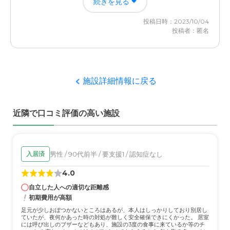
続きを見る
駅からだと少し距離があるので車が必須かな？と思います
施設に清潔感があり、良質な食事が提供されていた。設備
が、川沿いの道を散歩がてら行く分には気持ちがいい環境
も申し分はなく、その点は評価できる。
投稿日時：2023/10/04
です。
投稿者：匿名
職員・スタッフ・他入居者の雰囲気について
料金費用について
職員の中に態度が悪い人がいた。また、ほかの入居者の中
介護付き老人ホームなので値段は仕方の無い事かな？と思
に場を弁えず叫び出したり暴れたりする人がいた
っていますが比較的安めな方かな？と思ってます。
施設詳細情報に戻る
外観・内装・居室・設備について
暖かい色合いのものが多く、入居者が視覚的に和めるよう
近隣で口コミ評価の高い施設
に感じた。設備も使い古しのものはあまり無かった。
介護医療サービスについて
他の介護施設や老人ホームと大きな違いは見受けられなか
男性 / 90代前半 / 要支援1 / 認知症なし
入居済
った。いたって普通のリハビリだろう。
4.0
自立した人への適切な距離感
近隣環境や交通アクセスについて
初期費用が高額
一応地下鉄があるため、不便とまではいわないが、駅から
足元が少しおぼつかないところはあるが、本人はしっかりしており別居し
は徒歩10分以上なため、少々大変である。
ていたが、夜何かあった時の対処が難しく安全確保できにくかった。 居室
には呼び出しのブザーなどもあり、施設の3度の食事に来ているか等のチ