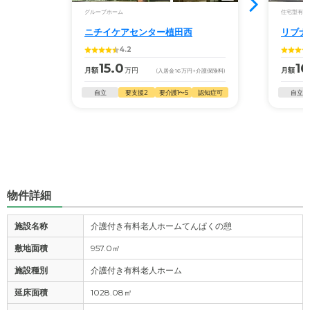
グループホーム
住宅型有料
ニチイケアセンター植田西
リブナ
4.2
15.0
16
月額
万円
月額
(入居金
16
万円
+介護保険料)
自立
要支援2
要介護1〜5
認知症可
自立
物件詳細
施設名称
介護付き有料老人ホームてんぱくの憩
敷地面積
957.0㎡
施設種別
介護付き有料老人ホーム
延床面積
1028.08㎡