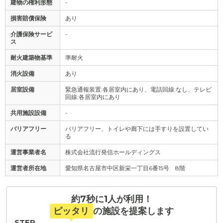
建物の権利形態
-
損害賠償保険
あり
介護保険サービ
-
ス
耐火建築物基準
準耐火
消火設備
あり
居室設備
緊急通報装置:各居室内にあり、電話回線:なし、テレビ
回線:各居室内にあり
共用施設設備
-
バリアフリー
バリアフリー、トイレや廊下には手すりを設置してい
る
運営事業者名
株式会社流行発信ホールディングス
運営者所在地
愛知県名古屋市中区新栄一丁目6番15号 8階
約7秒に1人が利用！
ピッタリ
の施設を提案します
STEP