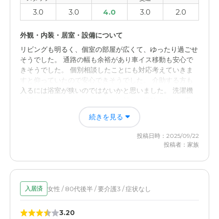
3.0
3.0
4.0
3.0
2.0
外観・内装・居室・設備について
リビングも明るく、個室の部屋が広くて、ゆったり過ごせ
そうでした。 通路の幅も余裕があり車イス移動も安心で
きそうでした。 個別相談したことにも対応考えていきま
すと仰っていたので安心できそうでした。 介助する方も
入るには浴室が狭いのではないかと思いました。 洗濯機
の汚れが気になりましたので、細部まで掃除するには手が
回らないのかなと感じました。
続きを見る
投稿日時：2025/09/22
投稿者：家族
女性 / 80代後半 / 要介護3 / 症状なし
入居済
3.20