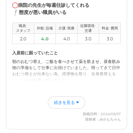
病院の先生が毎週往診してくれる
態度が悪い職員がいる
職員･
近隣環境･
外観･設備
介護･医療
料金･費用
スタッフ
交通
2.0
4.0
4.0
3.0
3.0
入居前に困っていたこと
朝のおむつ替え、ご飯を食べさせて薬を飲ませ、昼食飲み
物の準備をして仕事に出掛けていました。帰ってきて日中
おむつ替えが出来ない為、排泄物を取り、全身着替えを
し、シーツを洗っていました。
入居後どうなったか？
続きを見る
入居することにより朝から晩まで排泄物、食事、お風呂な
どの対応をして頂き、イキイキして生活が出来ていると感
投稿日時：2024/05/27
じていて入居して良かったです。
投稿者：みかんちゃん
介護付き有料老人ホームてんぱくの憩の評価