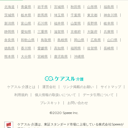
北海道
青森県
岩手県
宮城県
秋田県
山形県
福島県
茨城県
栃木県
群馬県
埼玉県
千葉県
東京都
神奈川県
新潟県
富山県
石川県
福井県
山梨県
長野県
岐阜県
静岡県
愛知県
三重県
滋賀県
京都府
大阪府
兵庫県
奈良県
和歌山県
鳥取県
島根県
岡山県
広島県
山口県
徳島県
香川県
愛媛県
高知県
福岡県
佐賀県
長崎県
熊本県
大分県
宮崎県
鹿児島県
沖縄県
ケアスル 介護とは
運営会社
リンク掲載のお願い
サイトマップ
利用規約
個人情報の取扱いについて
データ引用について
プレスキット
お問い合わせ
©2020 Speee Inc.
ケアスル 介護は、東証スタンダード市場に上場している株式会社Speeeが