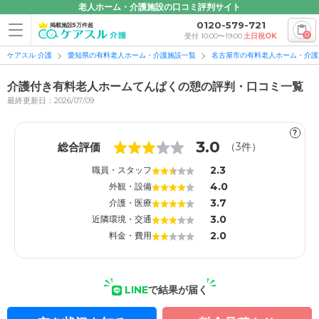
老人ホーム・介護施設の口コミ評判サイト
0120-579-721
掲載施設5万件超
0
受付 10:00〜19:00
土日祝OK
ケアスル 介護
愛知県の有料老人ホーム・介護施設一覧
名古屋市の有料老人ホーム・介護
介護付き有料老人ホームてんぱくの憩の評判・口コミ一覧
最終更新日：2026/07/09
?
1
1
3.0
総合評価
（
3
件）
2.3
職員・スタッフ
4.0
外観・設備
3.7
介護・医療
3.0
近隣環境・交通
2.0
料金・費用
LINE
で結果が届く