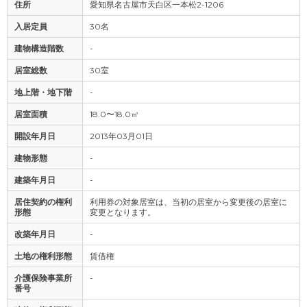
住所
愛知県名古屋市天白区一本松2-1206
入居定員
30名
建物構造階数
-
居室総数
30室
地上階・地下階
-
居室面積
18.0〜18.0㎡
開設年月日
2013年03月01日
建物形態
-
建築年月日
-
居住契約の権利
利用券の対象居室は、当初の居室から変更後の居室に
形態
変更となります。
改築年月日
-
土地の権利形態
賃借権
介護保険事業所
-
番号