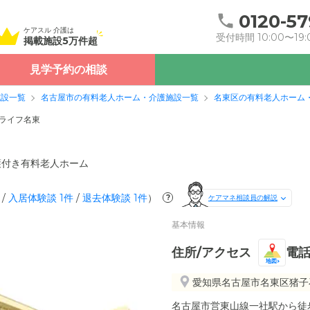
0120-57
ケアスル 介護は
受付時間 10:00〜19:
掲載施設5万件超
見学予約の相談
施設一覧
名古屋市の有料老人ホーム・介護施設一覧
名東区の有料老人ホーム
ライフ名東
護付き有料老人ホーム
/
入居体験談
1
件
/
退去体験談
1
件
）
?
ケアマネ相談員の解説
基本情報
住所/アクセス
電
地図
愛知県名古屋市名東区猪子石
名古屋市営東山線一社駅から徒歩