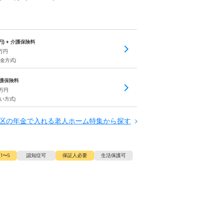
円) + 介護保険料
万円
金方式)
 介護保険料
万円
い方式)
区の年金で入れる老人ホーム特集から探す
1〜5
認知症可
保証人必要
生活保護可