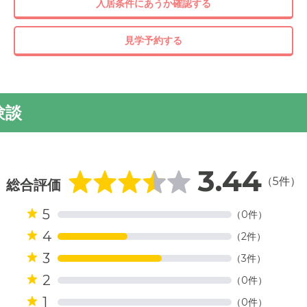
入居条件にあうか確認する
見学予約する
ちつきのある外観。周辺には桜の名所として知られている香流川
園があり、お散歩も楽しい環境です。
験談
3.44
（5件）
総合評価
5
（0件）
4
（2件）
3
（3件）
2
（0件）
1
（0件）