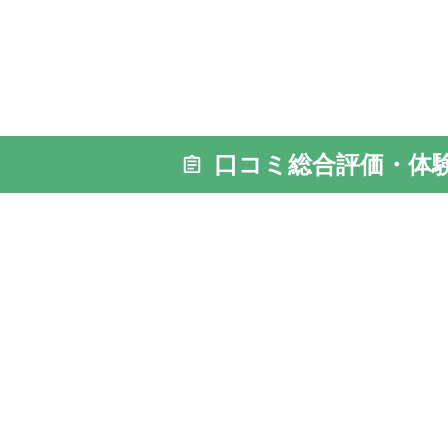
外観: 落
た明徳公
口コミ総合評価・体