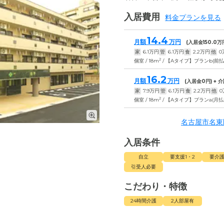
入居費用
料金プランを見る
14.4
月額
万円
(入居金
150.0
万
家
6.1
万円
管
6.1
万円
食
2.2
万円
他
0
2
個室 / 18m
/ 【Aタイプ】プランb(前払
16.2
月額
万円
(入居金
0
円) +
家
7.9
万円
管
6.1
万円
食
2.2
万円
他
0
2
個室 / 18m
/ 【Aタイプ】プランa(月払
名古屋市名東
入居条件
自立
要支援1・2
要介護
引受人必要
こだわり・特徴
24時間介護
2人部屋有