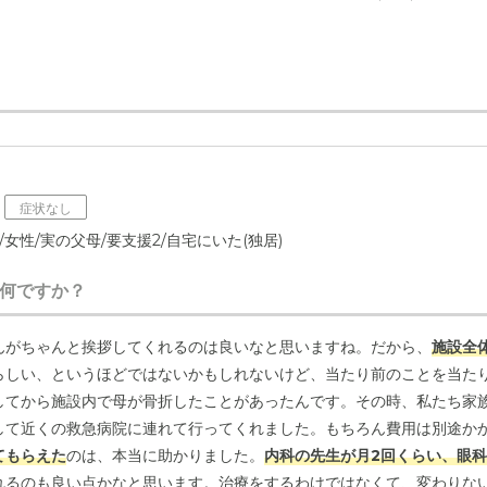
症状なし
/女性/実の父母/要支援2/自宅にいた(独居)
何ですか？
んがちゃんと挨拶してくれるのは良いなと思いますね。だから、
施設全
らしい、というほどではないかもしれないけど、当たり前のことを当た
してから施設内で母が骨折したことがあったんです。その時、私たち家
して近くの救急病院に連れて行ってくれました。もちろん費用は別途か
てもらえた
のは、本当に助かりました。
内科の先生が月2回くらい、眼科
れるのも良い点かなと思います。治療をするわけではなくて、変わりな