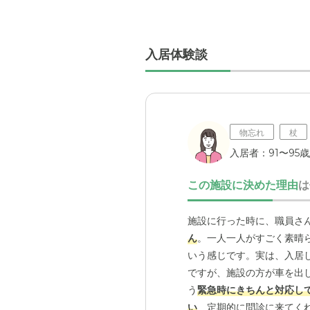
入居体験談
物忘れ
杖
入居者：91〜95歳
この施設に決めた理由
は
施設に行った時に、職員さ
ん
。一人一人がすごく素晴
いう感じです。実は、入居
ですが、施設の方が車を出
う
緊急時にきちんと対応し
い
、定期的に問診に来てく