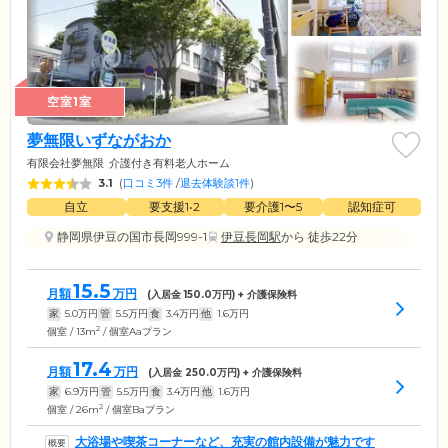
空室1室
夢無限いずながおか
有限会社夢無限
介護付き有料老人ホーム
3.1
(
口コミ3件
/
退去体験談1件
)
自立
要支援1•2
要介護1〜5
認知症可
静岡県伊豆の国市長岡999-1
伊豆長岡駅
から 徒歩22分
15.5
月額
万円
(入居金
150.0
万円) + 介護保険料
家
5.0
万円
管
5.5
万円
食
3.4
万円
他
1.6
万円
2
個室 / 13m
/ 個室Aaプラン
17.4
月額
万円
(入居金
250.0
万円) + 介護保険料
家
6.9
万円
管
5.5
万円
食
3.4
万円
他
1.6
万円
2
個室 / 26m
/ 個室Baプラン
大浴場や喫茶コーナーなど、充実の館内設備が魅力です