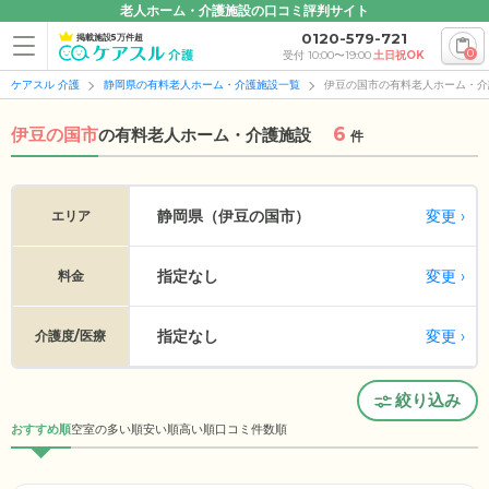
老人ホーム・介護施設の口コミ評判サイト
0120-579-721
掲載施設5万件超
0
受付 10:00〜19:00
土日祝OK
ケアスル 介護
静岡県の有料老人ホーム・介護施設一覧
伊豆の国市の有料老人ホーム・介
6
伊豆の国市
の
有料老人ホーム・介護施設
件
変更
静岡県（伊豆の国市）
エリア
指定なし
変更
料金
指定なし
変更
介護度/医療
絞り込み
おすすめ順
空室の多い順
安い順
高い順
口コミ件数順