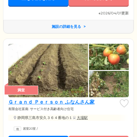
※2026/04/01更新
施設の詳細を見る
満室
Ｇｒａｎｄ Ｐｅｒｓｏｎ ふなんさん家
有限会社富南
サービス付き高齢者向け住宅
静岡県三島市安久３６４番地の１
大場駅
居室20室
/