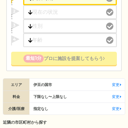
2
3
4
最短1分
プロに施設を提案してもらう
エリア
伊豆の国市
変更
料金
下限なし〜上限なし
変更
介護/医療
指定なし
変更
近隣の市区町村から探す