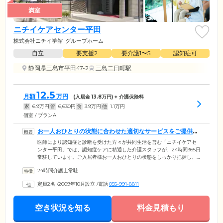
満室
ニチイケアセンター平田
株式会社ニチイ学館
グループホーム
自立
要支援2
要介護1〜5
認知症可
静岡県三島市平田47-2
三島二日町駅
12.5
月額
万円
(入居金
13.8
万円) + 介護保険料
家
6.9
万円
管
6,630
円
食
3.9
万円
他
1.1
万円
個室 / プランA
お一人おひとりの状態に合わせた適切なサービスをご提供し
ます
医師により認知症と診断を受けた方々が共同生活を営む「ニチイケアセ
ンター平田」では、認知症ケアに精通した介護スタッフが、24時間365日
常駐しています。ご入居者様お一人おひとりの状態をしっかり把握し、
きめ細やかなケアサービスをご提供。信頼関係を大切にしながら、それ
24時間介護士常駐
ぞれの生活スタイルやこれまで培ってきた価値観を尊重した「尊厳ある
個別ケア」を行っています。お天気のよい日はみんなでお散歩に出かけ
定員2名
/
2009年10月設立
/
電話
055-991-8811
るのが日課。広いお庭やウッドデッキでピクニック気分のランチを楽し
むなど、家族のようなあたたかな関わり合いが魅力です。
空き状況を知る
料金見積もり