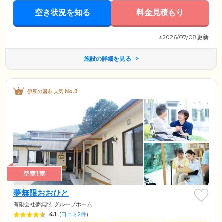
空き状況を知る
料金見積もり
※2026/07/08更新
施設の詳細を見る
伊豆の国市 人気 No.3
空室1室
夢無限おおひと
有限会社夢無限
グループホーム
4.1
(
口コミ2件
)