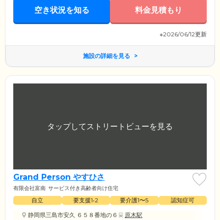
空き状況を知る
料金見積もり
※2026/06/12更新
施設の詳細を見る
Grand Person やすひさ
有限会社富南
サービス付き高齢者向け住宅
自立
要支援1•2
要介護1〜5
認知症可
静岡県三島市安久 ６５８番地の６
原木駅