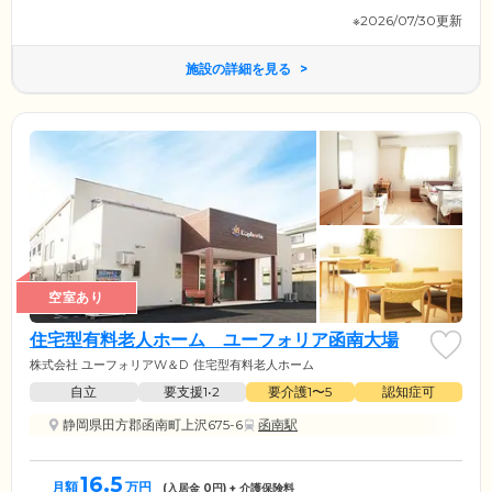
※2026/07/30更新
施設の詳細を見る
空室あり
住宅型有料老人ホーム ユーフォリア函南大場
株式会社 ユーフォリアW＆D
住宅型有料老人ホーム
自立
要支援1•2
要介護1〜5
認知症可
静岡県田方郡函南町上沢675-6
函南駅
16.5
月額
万円
(入居金
0
円) + 介護保険料