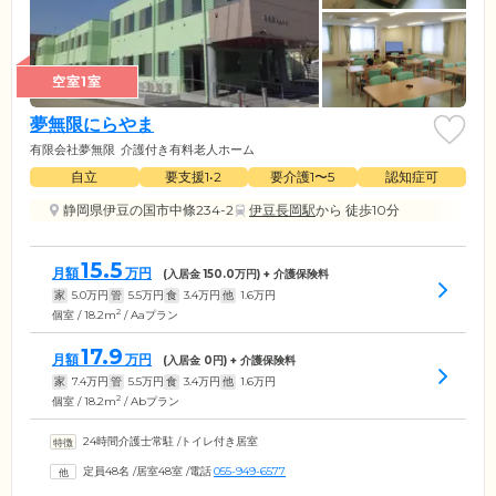
空室1室
夢無限にらやま
有限会社夢無限
介護付き有料老人ホーム
自立
要支援1•2
要介護1〜5
認知症可
静岡県伊豆の国市中條234-2
伊豆長岡駅
から 徒歩10分
15.5
月額
万円
(入居金
150.0
万円) + 介護保険料
家
5.0
万円
管
5.5
万円
食
3.4
万円
他
1.6
万円
2
個室 / 18.2m
/ Aaプラン
17.9
月額
万円
(入居金
0
円) + 介護保険料
家
7.4
万円
管
5.5
万円
食
3.4
万円
他
1.6
万円
2
個室 / 18.2m
/ Abプラン
24時間介護士常駐
/
トイレ付き居室
定員48名
/
居室48室
/
電話
055-949-6577