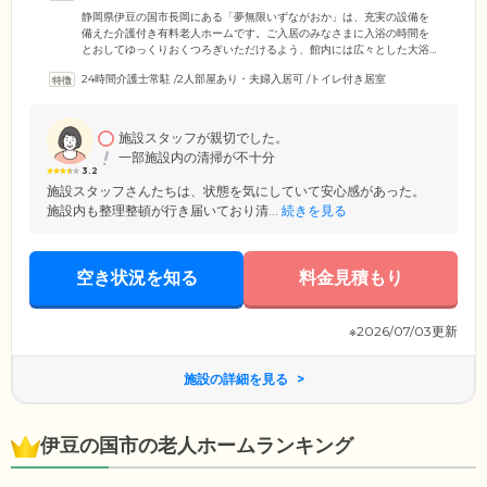
静岡県伊豆の国市長岡にある「夢無限いずながおか」は、充実の設備を
備えた介護付き有料老人ホームです。ご入居のみなさまに入浴の時間を
とおしてゆっくりおくつろぎいただけるよう、館内には広々とした大浴
場を完備。「開放的な空間でリフレッシュできる」と、ご好評の設備で
24時間介護士常駐
/
2人部屋あり・夫婦入居可
/
トイレ付き居室
す。また、車いすをお使いの方も安全に入浴できるよう、お体に負担の
少ないリフト浴もご用意しています。ほかにも、娯楽施設を備えたアミ
ューズメントホールや、カフェさながらの喫茶コーナーなど、楽しいコ
ミュニケーションや憩いの場としてご利用いただける共用スペースを多
施設スタッフが親切でした。
数ご用意しています。
一部施設内の清掃が不十分
3.2
施設スタッフさんたちは、状態を気にしていて安心感があった。
施設内も整理整頓が行き届いており清...
続きを見る
空き状況を知る
料金見積もり
※2026/07/03更新
施設の詳細を見る
伊豆の国市の老人ホームランキング