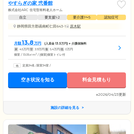
やすらぎの家 弐番館
株式会社ARC
住宅型有料老人ホーム
自立
要支援1•2
要介護1〜5
認知症可
静岡県田方郡函南町仁田643-1
原木駅
13.8
月額
万円
(入居金
13.5
万円) + 介護保険料
家
4.5
万円
管
3.9
万円
食
5.4
万円
他
0
万円
2
個室 / 13.05㎡m
/ [個室]個室トイレ付
定員34名
/
居室34室
/
空き状況を知る
料金見積もり
※2026/04/23更新
施設の詳細を見る