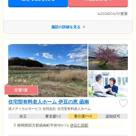
※2026/04/01更新
施設の詳細を見る
空室1室
住宅型有料老人ホーム 伊豆の恵 函南
渚メディカルサービス 合同会社
住宅型有料老人ホーム
自立
要支援1•2
要介護1〜5
認知症可
静岡県田方郡函南町平井1191-1
伊豆仁田駅