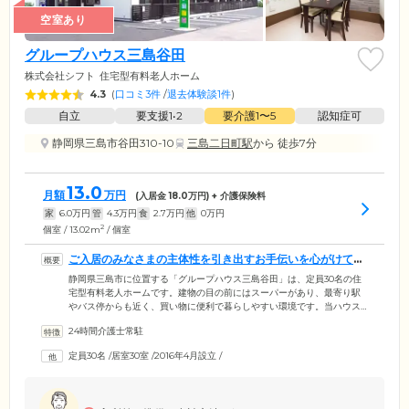
空室あり
グループハウス三島谷田
株式会社シフト
住宅型有料老人ホーム
4.3
(
口コミ3件
/
退去体験談1件
)
自立
要支援1•2
要介護1〜5
認知症可
静岡県三島市谷田310-10
三島二日町駅
から 徒歩7分
13.0
月額
万円
(入居金
18.0
万円) + 介護保険料
家
6.0
万円
管
4.3
万円
食
2.7
万円
他
0
万円
2
個室 / 13.02m
/ 個室
ご入居のみなさまの主体性を引き出すお手伝いを心がけてい
ます
静岡県三島市に位置する「グループハウス三島谷田」は、定員30名の住
宅型有料老人ホームです。建物の目の前にはスーパーがあり、最寄り駅
やバス停からも近く、買い物に便利で暮らしやすい環境です。当ハウス
は、比較的自立度が高い方を想定して設計しており、ご自身でできるこ
24時間介護士常駐
とはできる限り行っていただき、現在お持ちの身体機能の維持を目指し
ています。介護が必要な方は、介護度に応じてご利用いただくサービス
定員30名
/
居室30室
/
2016年4月設立
/
の選択も可能です。建物内には、24時間体制で介護スタッフが常駐して
おり、安心してお過ごしいただける環境を整えています。