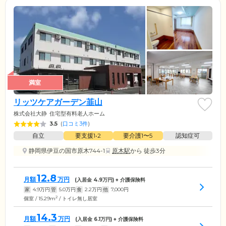
満室
リッツケアガーデン韮山
株式会社大静
住宅型有料老人ホーム
3.5
(
口コミ3件
)
自立
要支援1•2
要介護1〜5
認知症可
静岡県伊豆の国市原木744-1
原木駅
から 徒歩3分
12.8
月額
万円
(入居金
4.9
万円) + 介護保険料
家
4.9
万円
管
5.0
万円
食
2.2
万円
他
7,000
円
2
個室 / 15.29m
/ トイレ無し居室
14.3
月額
万円
(入居金
6.1
万円) + 介護保険料