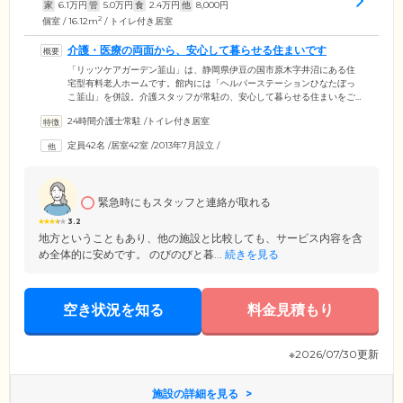
家
6.1
万円
管
5.0
万円
食
2.4
万円
他
8,000
円
2
個室 / 16.12m
/ トイレ付き居室
介護・医療の両面から、安心して暮らせる住まいです
「リッツケアガーデン韮山」は、静岡県伊豆の国市原木字井沼にある住
宅型有料老人ホームです。館内には「ヘルパーステーションひなたぼっ
こ韮山」を併設。介護スタッフが常駐の、安心して暮らせる住まいをご
提供しています。訪問ヘルパーと一緒にお部屋の掃除やお買い物をした
24時間介護士常駐
/
トイレ付き居室
り、トイレ介助や着替えの補助、お食事の支援といった身体介護を受け
たり。ケアマネージャ―が作成する個別のケアプランをもとに、ご入居
定員42名
/
居室42室
/
2013年7月設立
/
様お一人おひとりに最適な介護サービスをご提供いたします。協力医療
機関による訪問診療体制も整備しており、どなたでも安心して過ごせる
環境です。
緊急時にもスタッフと連絡が取れる
3.2
地方ということもあり、他の施設と比較しても、サービス内容を含
め全体的に安めです。 のびのびと暮...
続きを見る
空き状況を知る
料金見積もり
※2026/07/30更新
施設の詳細を見る