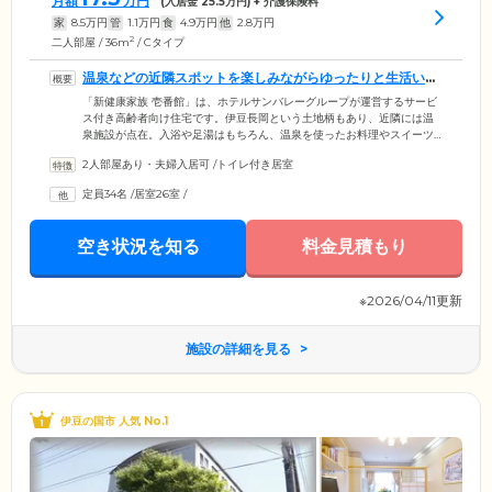
月額
万円
(入居金
25.5
万円) + 介護保険料
家
8.5
万円
管
1.1
万円
食
4.9
万円
他
2.8
万円
2
二人部屋 / 36m
/ Cタイプ
温泉などの近隣スポットを楽しみながらゆったりと生活いた
だけます
「新健康家族 壱番館」は、ホテルサンバレーグループが運営するサービ
ス付き高齢者向け住宅です。伊豆長岡という土地柄もあり、近隣には温
泉施設が点在。入浴や足湯はもちろん、温泉を使ったお料理やスイーツ
なども気軽にお楽しみいただけます。有名な豆腐店や憩いの場となって
2人部屋あり・夫婦入居可
/
トイレ付き居室
いる公園も徒歩圏内です。また、コンビニや外食できるお店もあり、ち
ょっとしたお買い物やお食事を楽しむのに便利な立地です。そのほか、
定員34名
/
居室26室
/
順天堂病院、慈広会記念病院、長岡リハビリテーションなどの医療施設
が近隣にあり、通院や検査などに便利なだけでなく、緊急時も安心で
す。
空き状況を知る
料金見積もり
※2026/04/11更新
施設の詳細を見る
伊豆の国市 人気 No.1