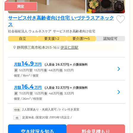
満室
サービス付き高齢者向け住宅 いづテラスアネック
ス
社会福祉法人 ウェルネスケア
サービス付き高齢者向け住宅
自立
要支援1•2
要介護1〜5
認知症可
静岡県三島市松本293-16
伊豆仁田駅
14.9
月額
万円
(入居金
26.5
万円) + 介護保険料
家
5.5
万円
管
1.5
万円
食
4.6
万円
他
3.3
万円
2
個室 / 18m
/ 個室
16.4
月額
万円
(入居金
32.5
万円) + 介護保険料
家
7.0
万円
管
1.5
万円
食
4.6
万円
他
3.3
万円
2
個室 / 26m
/ 特別室
2人部屋あり・夫婦入居可
/
トイレ付き居室
定員18名
/
居室20室
/
1970年1月設立
/
空き状況を知る
料金見積もり