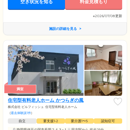
空き状況を知る
料金見積もり
※2026/07/08更新
施設の詳細を見る
満室
住宅型有料老人ホーム かつらぎの風
株式会社 ビルフィッシュ
住宅型有料老人ホーム
(
退去体験談1件
)
自立
要支援1•2
要介護1〜5
認知症可
静岡県伊豆の国市長岡２４３−１
田京駅
から 徒歩25分