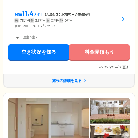
11.4
月額
万円
(入居金
30.0
万円) + 介護保険料
家
7.5
万円
管
3.9
万円
食
0
万円
他
0
万円
2
個室 / 30.01~46.01m
/ プラン
居室15室
/
空き状況を知る
料金見積もり
※2026/04/01更新
施設の詳細を見る