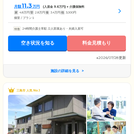
11.3
月額
万円
(入居金
9.6
万円) + 介護保険料
家
4.8
万円
管
2.8
万円
食
3.4
万円
他
3,000
円
個室 / プラン１
24時間介護士常駐
/
2人部屋あり・夫婦入居可
空き状況を知る
料金見積もり
※2026/07/28更新
施設の詳細を見る
三島市 人気 No.1