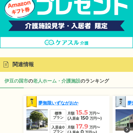
関連情報
伊豆の国市
の
老人ホーム・介護施設
のランキング
1
夢無限いずながおか
2
夢
15.5
標準
月額
万円
〜
プラン
150
(入居金
万円
〜)
17.9
入居金0
月額
万円
〜
プラン
0
(入居金
万円
〜)