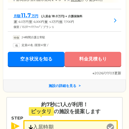
11.7
月額
万円
(入居金
18.0
万円) + 介護保険料
家
6.0
万円
管
6,000
円
食
4.3
万円
他
7,700
円
2
個室 / 13.37〜17.7m
/ プラン１
24時間介護士常駐
定員41名
/
居室41室
/
空き状況を知る
料金見積もり
※2026/07/03更新
施設の詳細を見る
約7秒に1人が利用！
ピッタリ
の施設を提案します
STEP
1