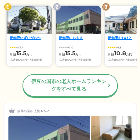
夢無限いずながおか
夢無限にらやま
夢無限おおひと
3.1
0.0
4.1
15.5
15.5
10.8
月額
万円
月額
万円
月額
万円
(入居金150万円+介護保険料)
(入居金150万円+介護保険料)
(入居金0万円+介護保険料)
伊豆の国市の老人ホームランキン
グをすべて見る
伊豆の国市 人気 No.2