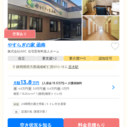
空室あり
やすらぎの家 函南
株式会社ARC
住宅型有料老人ホーム
自立
要支援1•2
要介護1〜5
認知症可
静岡県田方郡函南町仁田570-13
原木駅
13.8
月額
万円
(入居金
13.5
万円) + 介護保険料
家
4.5
万円
管
3.9
万円
食
5.4
万円
他
0
万円
2
個室 / 13.20㎡m
/ [個室]個室トイレ付
24時間介護士常駐
/
トイレ付き居室
定員31名
/
居室31室
/
空き状況を知る
料金見積もり