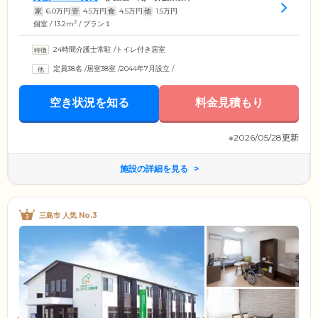
家
6.0
万円
管
4.5
万円
食
4.5
万円
他
1.5
万円
2
個室 / 13.2m
/ プラン１
24時間介護士常駐
/
トイレ付き居室
定員38名
/
居室38室
/
2044年7月設立
/
空き状況を知る
料金見積もり
※2026/05/28更新
施設の詳細を見る
三島市 人気 No.3