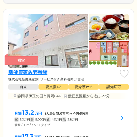
満室
新健康家族壱番館
株式会社新健康家族
サービス付き高齢者向け住宅
自立
要支援1•2
要介護1〜5
認知症可
静岡県伊豆の国市長岡646-1
伊豆長岡駅
から 徒歩22分
13.2
月額
万円
(入居金
15.0
万円) + 介護保険料
家
5.0
万円
管
5,000
円
食
4.9
万円
他
2.8
万円
2
個室 / 18m
/ A・Bタイプ
17.3