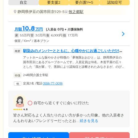
自立
要支援2
要介護1〜5
認知症可
静岡県伊豆の国市田京929-5
牧之郷駅
10.8
月額
万円
(入居金
0
円) + 介護保険料
家
5.5
万円
管
3.0
万円
食
6,000
円
他
1.7
万円
2
個室 / 10m
/ 基本プラン
馴染みのメンバーとともに、心穏やかにお過ごしいただけま
す
アットホームな賑やかさが特徴の「夢無限おおひと」は、静岡県伊豆の
国市田京にあるグループホームです。入居定員は18名。木造平屋の広々
とした「我が家」で、医師により認知症と診断されたみなさまが、のび
のびと暮らしています。認知症と一言でいっても、症状は人それぞれ。
24時間介護士常駐
もちろん、これまでの生活スタイルや培ってきた価値観なども異なりま
す。そのため、認知症ケア専門の知識・技術を持つスタッフを、24時間
定員2名
/
電話
0558-77-0018
365日交代制で配置。ユニット(グループ)ごとに馴染みのメンバーととも
に生活することで、昼も夜も安心してお過ごしいただけるようサポート
しています。
自宅から近くすぐに会いに行けた
4.8
皆さん対応もよく人当たりのよい方が多かった印象。他の入居者さ
んもわりあいフレンドリーだったとお...
続きを見る