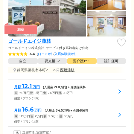
満室
ゴールドエイジ藤枝
ゴールドエイジ株式会社
サービス付き高齢者向け住宅
4.6
(
口コミ1件
/
入居体験談1件
)
自立
要支援1•2
要介護1〜5
認知症可
静岡県藤枝市本町2-1-35
西焼津駅
12.1
月額
万円
(入居金
21.0
万円) + 介護保険料
家
7.0
万円
管
0
万円
食
2.0
万円
他
3.1
万円
個室 / プラン(下限)
16.6
月額
万円
(入居金
34.5
万円) + 介護保険料
家
11.5
万円
管
0
万円
食
2.0
万円
他
3.1
万円
個室 / プラン(上限)
定員57名
/
居室57室
/