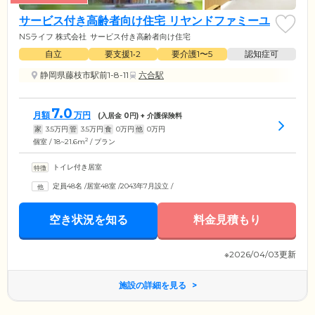
サービス付き高齢者向け住宅 リヤンドファミーユ
NSライフ 株式会社
サービス付き高齢者向け住宅
自立
要支援1•2
要介護1〜5
認知症可
静岡県藤枝市駅前1-8-11
六合駅
7.0
月額
万円
(入居金
0
円) + 介護保険料
家
3.5
万円
管
3.5
万円
食
0
万円
他
0
万円
2
個室 / 18~21.6m
/ プラン
トイレ付き居室
定員48名
/
居室48室
/
2043年7月設立
/
空き状況を知る
料金見積もり
※2026/04/03更新
施設の詳細を見る