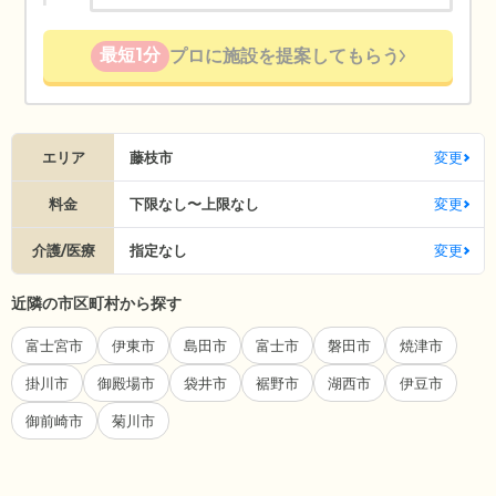
最短1分
プロに施設を提案してもらう
エリア
藤枝市
変更
料金
下限なし〜上限なし
変更
介護/医療
指定なし
変更
近隣の市区町村から探す
富士宮市
伊東市
島田市
富士市
磐田市
焼津市
掛川市
御殿場市
袋井市
裾野市
湖西市
伊豆市
御前崎市
菊川市