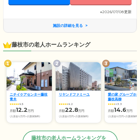
※2026/07/08更新
施設の詳細を見る
藤枝市の老人ホームランキング
ニチイケアセンター藤枝
リヤンドファミーユ
愛の家 グループホー
青木
藤枝高柳
4.5
4.2
3.3
12.2
22.8
14.6
月額
万円
月額
万円
月額
万円
(入居金12万円+介護保険料)
(入居金0万円+介護保険料)
(入居金10万円+介護保険料)
藤枝市の老人ホームランキングを