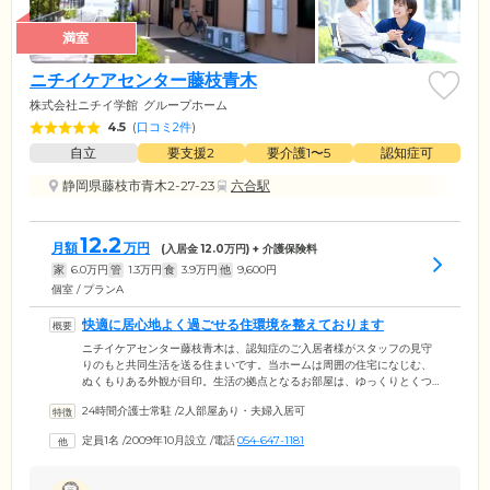
満室
ニチイケアセンター藤枝青木
株式会社ニチイ学館
グループホーム
4.5
(
口コミ2件
)
自立
要支援2
要介護1〜5
認知症可
静岡県藤枝市青木2-27-23
六合駅
12.2
月額
万円
(入居金
12.0
万円) + 介護保険料
家
6.0
万円
管
1.3
万円
食
3.9
万円
他
9,600
円
個室 / プランA
快適に居心地よく過ごせる住環境を整えております
ニチイケアセンター藤枝青木は、認知症のご入居者様がスタッフの見守
りのもと共同生活を送る住まいです。当ホームは周囲の住宅になじむ、
ぬくもりある外観が目印。生活の拠点となるお部屋は、ゆっくりとくつ
ろげる個室をご用意しました。ご自宅でお使いになっていた家具の持ち
24時間介護士常駐
/
2人部屋あり・夫婦入居可
込みも可能なため、自分好みの空間づくりをお楽しみください。お食事
は旬の食材を取り入れたメニューを、1日3食ご提供。リビング兼食堂は
定員1名
/
2009年10月設立
/
電話
054-647-1181
広々とゆとりのある空間のため、趣味やご入居者様同士でのおしゃべり
など、思い思いの時間をお過ごしください。入浴は二方向からの介助が
可能なユニットバスを設置。介護度が上がった場合も安心して清潔を保