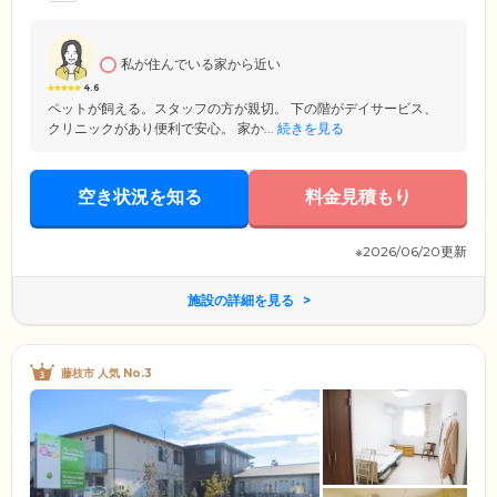
私が住んでいる家から近い
4.6
ペットが飼える。スタッフの方が親切。 下の階がデイサービス、
クリニックがあり便利で安心。 家か...
続きを見る
空き状況を知る
料金見積もり
※2026/06/20更新
施設の詳細を見る
藤枝市 人気 No.3