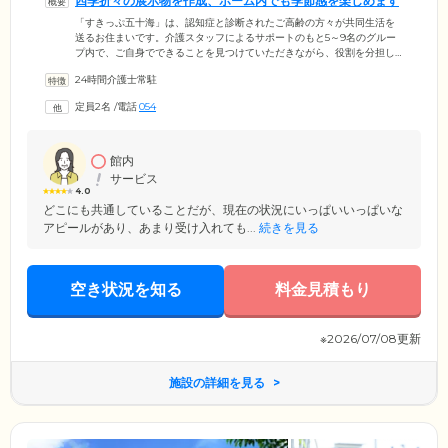
四季折々の展示物を作成、ホーム内でも季節感を楽しめます
「すきっぷ五十海」は、認知症と診断されたご高齢の方々が共同生活を
送るお住まいです。介護スタッフによるサポートのもと5～9名のグルー
プ内で、ご自身でできることを見つけていただきながら、役割を分担し
て生活します。居室はおひとりずつの個室になっており、ご自宅で使い
24時間介護士常駐
慣れた家具をお持ち込みいただくことも可能です。ご自宅にいるような
安心感を味わっていただけます。また、日の差し込む明るい施設内に
定員2名
/
電話
054
は、ご入居者様が製作した作品を展示。四季折々を表現する貼り絵や折
り紙には、本格的な作品も多く、施設内のアクセントとなっており、み
なさまの楽しみにもなっています。
館内
サービス
4.0
どこにも共通していることだが、現在の状況にいっぱいいっぱいな
アピールがあり、あまり受け入れても...
続きを見る
空き状況を知る
料金見積もり
※2026/07/08更新
施設の詳細を見る