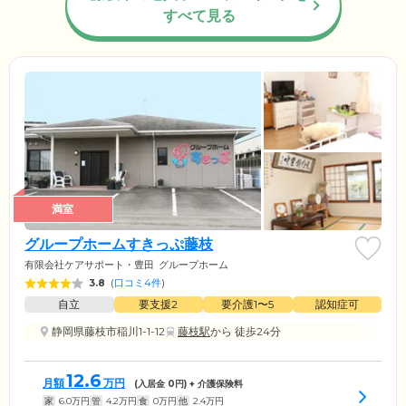
すべて見る
満室
グループホームすきっぷ藤枝
有限会社ケアサポート・豊田
グループホーム
3.8
(
口コミ4件
)
自立
要支援2
要介護1〜5
認知症可
静岡県藤枝市稲川1-1-12
藤枝駅
から 徒歩24分
12.6
月額
万円
(入居金
0
円) + 介護保険料
家
6.0
万円
管
4.2
万円
食
0
万円
他
2.4
万円