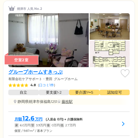
焼津市 人気 No.2
空室2室
グループホームすきっぷ
有限会社ケアサポート・豊田
グループホーム
4.8
(
口コミ1件
)
自立
要支援1•2
要介護1〜5
認知症可
静岡県焼津市保福島1251
藤枝駅
12.6
月額
万円
(入居金
0
円) + 介護保険料
家
6.0
万円
管
3.9
万円
食
0
万円
他
2.7
万円
2
個室 / 9.87m
/ 基本プラン