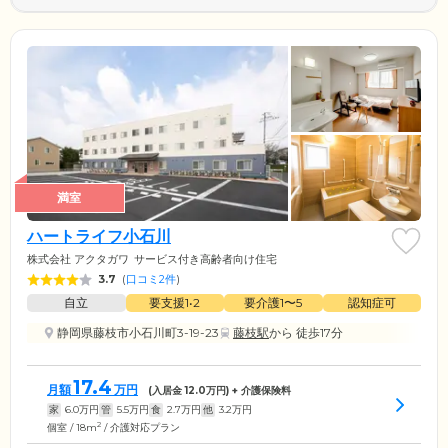
満室
ハートライフ小石川
株式会社 アクタガワ
サービス付き高齢者向け住宅
3.7
(
口コミ2件
)
自立
要支援1•2
要介護1〜5
認知症可
静岡県藤枝市小石川町3-19-23
藤枝駅
から 徒歩17分
17.4
月額
万円
(入居金
12.0
万円) + 介護保険料
家
6.0
万円
管
5.5
万円
食
2.7
万円
他
3.2
万円
2
個室 / 18m
/ 介護対応プラン