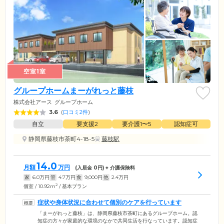
空室1室
グループホームまーがれっと藤枝
株式会社アース
グループホーム
3.6
(
口コミ2件
)
自立
要支援2
要介護1〜5
認知症可
静岡県藤枝市茶町4-18-5
藤枝駅
14.0
月額
万円
(入居金
0
円) + 介護保険料
家
6.0
万円
管
4.7
万円
食
9,000
円
他
2.4
万円
2
個室 / 10.92m
/ 基本プラン
症状や身体状況に合わせて個別のケアを行っています
「まーがれっと藤枝」は、静岡県藤枝市茶町にあるグループホーム。認
知症の方々が家庭的な環境のなかで共同生活を行なっています。認知症