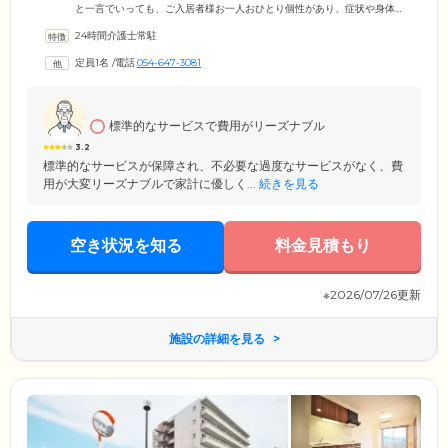
と一言でいっても、ご入居者様お一人おひとり個性があり、症状や身体
状況もお一人ひとり異なります。そのため、ケアスタッフは常に家族の
24時間介護士常駐
ような愛情をもって、どんなことにも真摯にご対応。専門職としての誇
りと責任を持ち、「介護」ではなく「快互」をモットーに、スタッフ一
定員1名
/
電話
054-647-3081
同ご入居者様お一人おひとりに礼節と尊敬を持って接しております。信
頼できるケアスタッフとともに、有意義な毎日をお過ごしください。
標準的なサービスで費用がリーズナブル
3.2
標準的なサービスが保障され、不必要な過度なサービスがなく、費
用が大変リーズナブルで家計に優しく...
続きを見る
空き状況を知る
料金見積もり
※2026/07/26更新
施設の詳細を見る