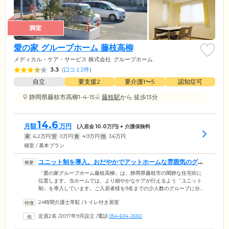
満室
愛の家 グループホーム 藤枝高柳
メディカル・ケア・サービス 株式会社
グループホーム
3.3
(
口コミ2件
)
自立
要支援2
要介護1〜5
認知症可
静岡県藤枝市高柳1-4-15
藤枝駅
から 徒歩13分
14.6
月額
万円
(入居金
10.0
万円) + 介護保険料
家
6.2
万円
管
0
万円
食
4.9
万円
他
3.6
万円
個室 / 基本プラン
ユニット制を導入。おだやかでアットホームな雰囲気のグル
ープホームです
「愛の家グループホーム藤枝高柳」は、静岡県藤枝市の閑静な住宅街に
位置します。当ホームでは、より細やかなケアが行えるよう「ユニット
制」を導入しています。ご入居者様を9名までの少人数のグループに分
け、そこに専任のスタッフを配置。お一人おひとりの気持ちに寄り添い
24時間介護士常駐
/
トイレ付き居室
ながら日常生活のサポートを行っています。また、認知症の症状緩和を
目指し、お食事の準備や掃除、洗濯など、ご入居者様ができることは無
定員2名
/
2017年9月設立
/
電話
054-634-2650
理のない範囲でご自身で行っていただいています。難しい動作はスタッ
フがしっかりとサポートするのでご安心ください。ホーム内はおだやか