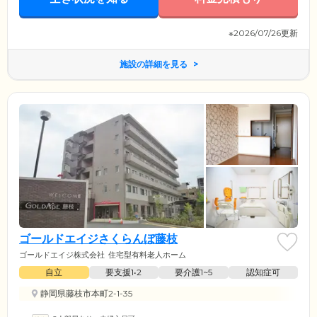
※2026/07/26更新
施設の詳細を見る
ゴールドエイジさくらんぼ藤枝
ゴールドエイジ株式会社
住宅型有料老人ホーム
自立
要支援1•2
要介護1~5
認知症可
静岡県藤枝市本町2-1-35