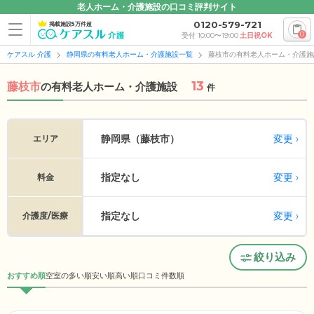
老人ホーム・介護施設の口コミ評判サイト
0120-579-721
掲載施設5万件超
0
受付 10:00〜19:00
土日祝OK
ケアスル 介護
静岡県の有料老人ホーム・介護施設一覧
藤枝市の有料老人ホーム・介護施
13
藤枝市
の
有料老人ホーム・介護施設
件
変更
静岡県（藤枝市）
エリア
指定なし
変更
料金
指定なし
変更
介護度/医療
絞り込み
おすすめ順
空室の多い順
安い順
高い順
口コミ件数順