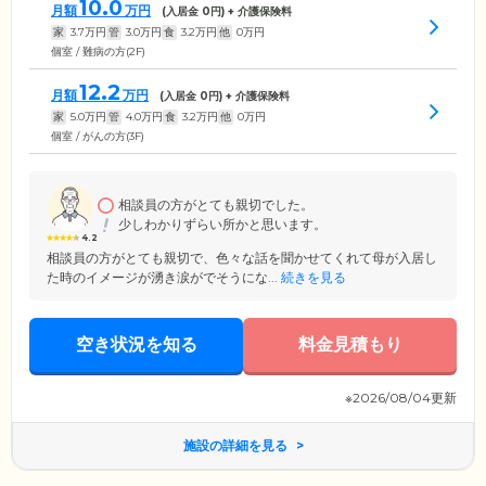
10.0
月額
万円
(入居金
0
円) + 介護保険料
家
3.7
万円
管
3.0
万円
食
3.2
万円
他
0
万円
個室 / 難病の方(2F)
12.2
月額
万円
(入居金
0
円) + 介護保険料
家
5.0
万円
管
4.0
万円
食
3.2
万円
他
0
万円
個室 / がんの方(3F)
相談員の方がとても親切でした。
少しわかりずらい所かと思います。
4.2
相談員の方がとても親切で、色々な話を聞かせてくれて母が入居し
た時のイメージが湧き涙がでそうにな...
続きを見る
空き状況を知る
料金見積もり
※2026/08/04更新
施設の詳細を見る