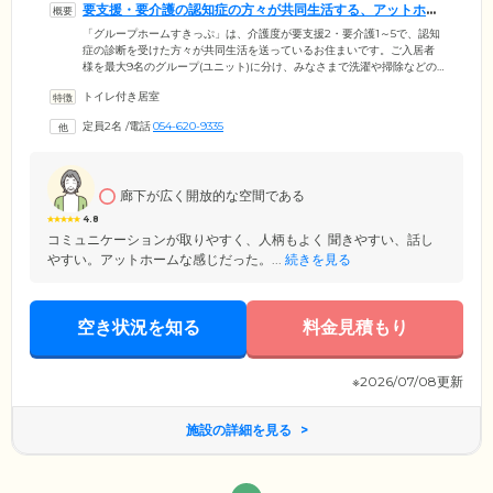
要支援・要介護の認知症の方々が共同生活する、アットホー
ムなお住まいです
「グループホームすきっぷ」は、介護度が要支援2・要介護1～5で、認知
症の診断を受けた方々が共同生活を送っているお住まいです。ご入居者
様を最大9名のグループ(ユニット)に分け、みなさまで洗濯や掃除などの
家事を分担。できる限り自分で生活ができる「自立」した状態を目指し
トイレ付き居室
ています。当施設の居室はプライバシーに配慮した完全個室。ご自宅で
使い慣れた家具をお持ち込み可能で、ご自宅にいるような安心できる環
定員2名
/
電話
054-620-9335
境をお作りいただけます。また、当施設は焼津市にお住まいの方を優先
的にご案内している地域密着型ホーム。同じ町で過ごされたご入居のみ
なさまが多く、ご入居者様同士のコミュニケーションが広がりやすいの
も特徴です。
廊下が広く開放的な空間である
4.8
コミュニケーションが取りやすく、人柄もよく 聞きやすい、話し
やすい。アットホームな感じだった。...
続きを見る
空き状況を知る
料金見積もり
※2026/07/08更新
施設の詳細を見る