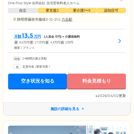
One Plus Style 合同会社
住宅型有料老人ホーム
自立
要支援2
要介護1〜5
認知症可
静岡県藤枝市藤枝3-12-21
六合駅
13.5
月額
万円
(入居金
0
円) + 介護保険料
家
6.5
万円
管
2.7
万円
食
4.3
万円
他
0
万円
個室 / プラン１
24時間介護士常駐
定員18名
/
居室18室
/
空き状況を知る
料金見積もり
※2026/04/02更新
施設の詳細を見る