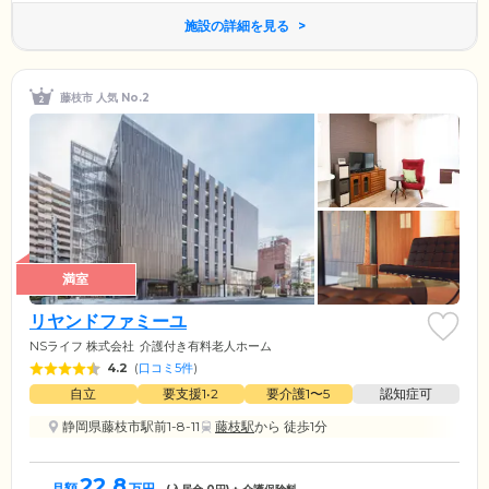
施設の詳細を見る
藤枝市 人気 No.2
満室
リヤンドファミーユ
NSライフ 株式会社
介護付き有料老人ホーム
4.2
(
口コミ5件
)
自立
要支援1•2
要介護1〜5
認知症可
静岡県藤枝市駅前1-8-11
藤枝駅
から 徒歩1分
22.8
月額
万円