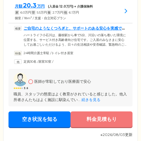
20.3
月額
万円
(入居金
12.0
万円) + 介護保険料
家
6.0
万円
管
5.5
万円
食
2.7
万円
他
6.1
万円
2
個室 / 18m
/ 支援・自立対応プラン
ご自宅のようなくつろぎと、サポートのある安心を実感でき
る住まいです
ハートライフ小石川は、藤枝駅から車で5分、川沿いの落ち着いた環境に
位置する、サービス付き高齢者向け住宅です。ご入居のみなさまに安心
してお過ごしいただけるよう、日々の生活相談や安否確認、緊急時のご
対応など、手厚いケアをご提供します。お部屋はプライバシーに配慮し
24時間介護士常駐
/
トイレ付き居室
た全室個室をご用意。ご自宅のようにおくつろぎいただけます。また、
おひとりでゆったりと入浴ができる檜風呂に加え、併設するデイサービ
定員30名
/
居室30室
/
スには機械浴槽も完備。介護度が上がっても、お身体の状態に合わせて
ご入浴いただけます。今までご自宅に訪問していたヘルパーさんなど、
慣れ親しんだサービスをそのままご利用いただくことも可能です。
医師が常駐しており医療面で安心
3.6
職員、スタッフの態度はよく教育がされていると感じました。他入
所者さんたちはよく施設に馴染んでい...
続きを見る
空き状況を知る
料金見積もり
※2026/08/03更新