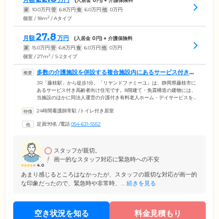
(入居金
0
円) + 介護保険料
家
10.0
万円
管
6.8
万円
食
6.0
万円
他
0
万円
2
個室 / 18m
/ Aタイプ
27.8
月額
万円
(入居金
0
円) + 介護保険料
家
15.0
万円
管
6.8
万円
食
6.0
万円
他
0
万円
2
個室 / 27m
/ S-2タイプ
多数の介護施設を併設する複合施設内にあるサービス付き高
齢者向け住宅です
JR「藤枝駅」から徒歩1分。「リヤンドファミーユ」は、静岡県藤枝市に
あるサービス付き高齢者向け住宅です。8階建て・免震構造の建物には、
当施設のほかに同法人運営の介護付き有料老人ホーム・デイサービスを
併設しており、医療・介護・生活支援サービスを総合的に提供する複合
24時間看護師常駐
/
トイレ付き居室
型施設となっています。当施設でご入居いただく居室は、プライバシー
に配慮しトイレと洗面台を備えた個室。当施設は2～4階、各フロアには
定員99名
/
電話
054-631-5552
談話室を設け、ご入居者様同士で団らんできる場所を設けました。お食
事も広々とした食堂で、ほかのご入居者様と一緒に召し上がっていただ
けます。プライベートと共有スペースを区別しながら、快適な新生活を
お送りください。
スタッフが親切。
画一的なスタッフ対応に緊急時への不安
4.0
あまり感じるところはなかったが、スタッフの親切な対応が画一的
な印象だったので、緊急時や非常時、...
続きを見る
空き状況を知る
料金見積もり