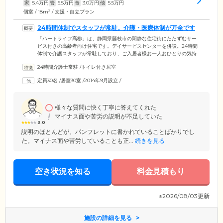
家
5.4
万円
管
5.5
万円
食
3.0
万円
他
5.5
万円
2
個室 / 18m
/ 支援・自立プラン
24時間体制でスタッフが常駐。介護・医療体制が万全です
「ハートライフ高柳」は、静岡県藤枝市の閑静な住宅街にたたずむサー
ビス付きの高齢者向け住宅です。デイサービスセンターを併設。24時間
体制で介護スタッフが常駐しており、ご入居者様お一人おひとりの気持
ちに寄り添いながら日々サポートに努めています。日中は看護師が常駐
24時間介護士常駐
/
トイレ付き居室
しているほか、「すみや脳神経クリニック」など協力医療機関との連携
により、急な体調不良にも迅速な対応が可能。近隣には、コンビニやド
定員30名
/
居室30室
/
2014年9月設立
/
ラッグストア、飲食店、商業施設、病院がある、暮らしやすい環境で
す。プライバシーが保たれた住まいで、安心して生活していただけま
す。
様々な質問に快く丁寧に答えてくれた
マイナス面や苦労の説明が不足していた
3.0
説明のほとんどが、パンフレットに書かれていることばかりでし
た。マイナス面や苦労していることも正...
続きを見る
空き状況を知る
料金見積もり
※2026/08/03更新
施設の詳細を見る