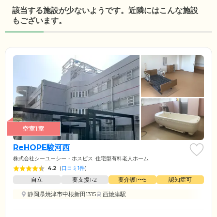
該当する施設が少ないようです。近隣にはこんな施設
もございます。
空室1室
ReHOPE駿河西
株式会社シーユーシー・ホスピス
住宅型有料老人ホーム
4.2
(
口コミ1件
)
自立
要支援1•2
要介護1〜5
認知症可
静岡県焼津市中根新田1315
西焼津駅