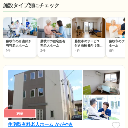
施設タイプ別にチェック
藤枝市の介護付き
藤枝市の住宅型有
藤枝市のサービス
藤枝市のグル
有料老人ホーム
料老人ホーム
付き高齢者向け住
ホーム
宅
1件
2件
4件
6件
満室
住宅型有料老人ホーム かがやき