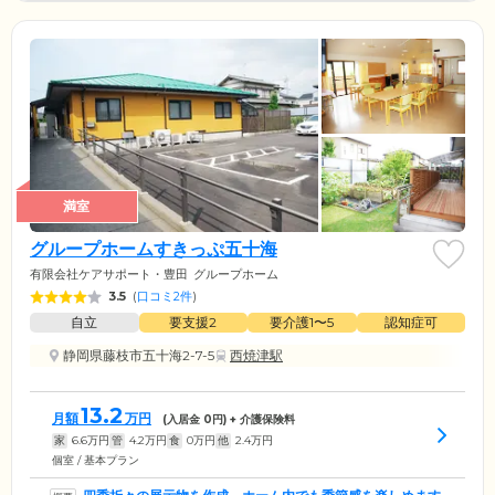
満室
グループホームすきっぷ五十海
有限会社ケアサポート・豊田
グループホーム
3.5
(
口コミ2件
)
自立
要支援2
要介護1〜5
認知症可
静岡県藤枝市五十海2-7-5
西焼津駅
13.2
月額
万円
(入居金
0
円) + 介護保険料
家
6.6
万円
管
4.2
万円
食
0
万円
他
2.4
万円
個室 / 基本プラン