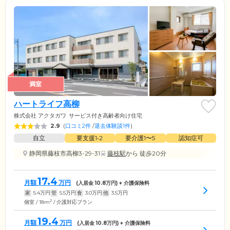
満室
ハートライフ高柳
株式会社 アクタガワ
サービス付き高齢者向け住宅
2.9
(
口コミ2件
/
退去体験談1件
)
自立
要支援1•2
要介護1〜5
認知症可
静岡県藤枝市高柳3-29-31
藤枝駅
から 徒歩20分
17.4
月額
万円
(入居金
10.8
万円) + 介護保険料
家
5.4
万円
管
5.5
万円
食
3.0
万円
他
3.5
万円
2
個室 / 18m
/ 介護対応プラン
19.4
月額
万円
(入居金
10.8
万円) + 介護保険料