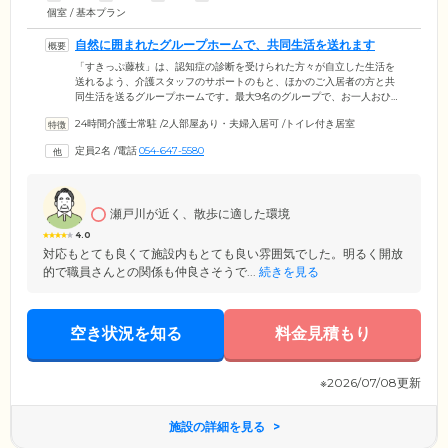
個室 / 基本プラン
自然に囲まれたグループホームで、共同生活を送れます
「すきっぷ藤枝」は、認知症の診断を受けられた方々が自立した生活を
送れるよう、介護スタッフのサポートのもと、ほかのご入居者の方と共
同生活を送るグループホームです。最大9名のグループで、お一人おひと
りの健康状態に合わせて無理のない範囲で、家事の役割を分担しながら
24時間介護士常駐
/
2人部屋あり・夫婦入居可
/
トイレ付き居室
生活していただきます。藤枝市稲川に位置する当施設は、完全バリアフ
リーの平屋。プライバシーに配慮した各居室には、ご自宅で使い慣れた
定員2名
/
電話
054-647-5580
家具をお持ち込みいただけます。また、裏手に流れる瀬戸川や、土手沿
いの桜並木など、近隣には恵まれた自然環境も。晴れた日には、スタッ
フ付き添いのもと、ご入居のみなさまでお散歩に出かけ、リフレッシュ
できます。
瀬戸川が近く、散歩に適した環境
4.0
対応もとても良くて施設内もとても良い雰囲気でした。明るく開放
的で職員さんとの関係も仲良さそうで...
続きを見る
空き状況を知る
料金見積もり
※2026/07/08更新
施設の詳細を見る