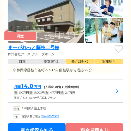
満室
まーがれっと藤枝二号館
株式会社アース
グループホーム
自立
要支援1•2
要介護1〜5
認知症可
静岡県藤枝市茶町2-3-17
藤枝駅
から 徒歩29分
14.0
月額
万円
(入居金
0
円) + 介護保険料
家
6.0
万円
管
9,000
円
食
4.7
万円
他
2.4
万円
2
個室 / 10.3~10.7m
/ 基本プラン
24時間介護士常駐
定員2名
/
電話
054-631-7160
空き状況を知る
料金見積もり