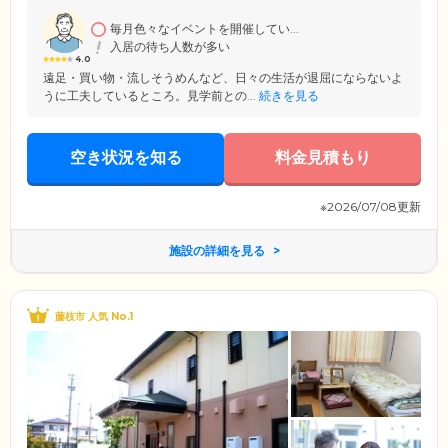
でアットホームな雰囲気です。第二の我が家として、どうぞ安心してお
過ごしください。
毎月色々なイベントを開催してい...
入居の待ち人数が多い
4.0
遠足・買い物・流しそうめんなど、日々の生活が退屈にならないよ
うに工夫しているところ。見学前との...
続きを見る
空き状況を知る
料金見積もり
※2026/07/08更新
施設の詳細を見る
藤枝市 人気 No.1