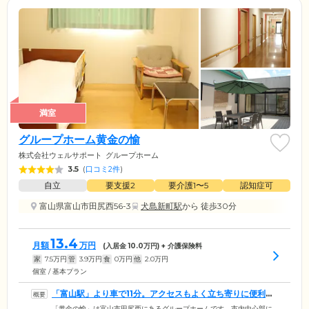
満室
グループホーム黄金の愉
株式会社ウェルサポート
グループホーム
3.5
(
口コミ2件
)
自立
要支援2
要介護1〜5
認知症可
富山県富山市田尻西56-3
犬島新町駅
から 徒歩30分
13.4
月額
万円
(入居金
10.0
万円) + 介護保険料
家
7.5
万円
管
3.9
万円
食
0
万円
他
2.0
万円
個室 / 基本プラン
「富山駅」より車で11分。アクセスもよく立ち寄りに便利で
す
「黄金の愉」は富山市田尻西にあるグループホームです。市内中心部に