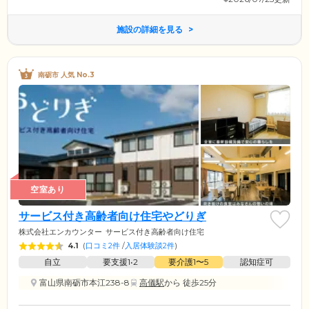
施設の詳細を見る
南砺市 人気 No.3
空室あり
サービス付き高齢者向け住宅やどりぎ
株式会社エンカウンター
サービス付き高齢者向け住宅
4.1
(
口コミ2件
/
入居体験談2件
)
自立
要支援1•2
要介護1〜5
認知症可
富山県南砺市本江238-8
高儀駅
から 徒歩25分