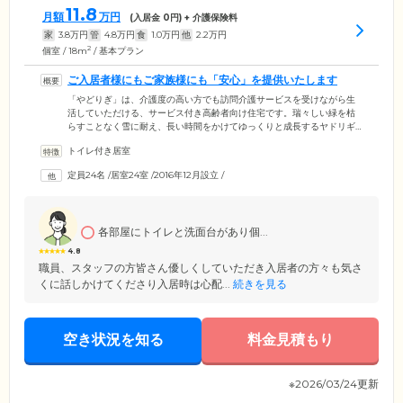
11.8
月額
万円
(入居金
0
円) + 介護保険料
家
3.8
万円
管
4.8
万円
食
1.0
万円
他
2.2
万円
2
個室 / 18m
/ 基本プラン
ご入居者様にもご家族様にも「安心」を提供いたします
「やどりぎ」は、介護度の高い方でも訪問介護サービスを受けながら生
活していただける、サービス付き高齢者向け住宅です。瑞々しい緑を枯
らすことなく雪に耐え、長い時間をかけてゆっくりと成長するヤドリギ
のように、ご入居者様に当ホームで安心して落ち着いた生活を送ってい
トイレ付き居室
ただきたいという願いを込めて、ホームの名に「やどりぎ」と付けまし
た。ご自宅にいるような感覚で、穏やかにくつろいでお過ごしくださ
定員24名
/
居室24室
/
2016年12月設立
/
い。またご家族様にもご安心いただけるよう、ご入居者様の普段の様子
を見ていただけるサービスを提供しております。もし介護のことでお悩
みがありましたら、どうぞ私たち「やどりぎ」にご相談ください。
各部屋にトイレと洗面台があり個...
4.8
職員、スタッフの方皆さん優しくしていただき入居者の方々も気さ
くに話しかけてくださり入居時は心配...
続きを見る
空き状況を知る
料金見積もり
※2026/03/24更新