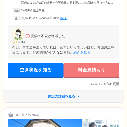
医師による認知症の診断と介護保険の要支援2以上の認定を受けた方にご
入居いただけます。住み慣れた高岡市で安心して暮らしていただけるよ
24時間介護士常駐
う、認知症ケア専門のスタッフがお一人おひとりを尊重し、きめ細やか
にサポート。ご入居者様がやってみたいことや行きたい場所があれば、
定員2名
/
2016年5月設立
/
電話
0766
遠慮なくお申し付けください。その方らしい笑顔あふれる人生をお送り
いただくために、できる限りご入居者様のお話に耳を傾け、ご要望を実
現するよう努めてまいります。
見学で不安が軽減した
2.8
今日、車で道を走っていれば、必ずといってよいほど、介護施設を
目にします。どの施設がどんなに素晴...
続きを見る
空き状況を知る
料金見積もり
※2026/07/08更新
施設の詳細を見る
富山市 人気 No.2