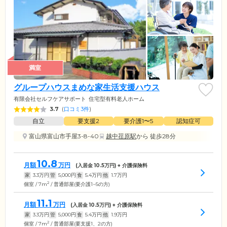
満室
グループハウスまめな家生活支援ハウス
有限会社セルフケアサポート
住宅型有料老人ホーム
3.7
(
口コミ3件
)
自立
要支援2
要介護1〜5
認知症可
富山県富山市手屋3-8-40
越中荏原駅
から 徒歩28分
10.8
月額
万円
(入居金
10.5
万円) + 介護保険料
家
3.3
万円
管
5,000
円
食
5.4
万円
他
1.7
万円
2
個室 / 7m
/ 普通部屋(要介護1~5の方)
11.1
月額
万円
(入居金
10.5
万円) + 介護保険料
家
3.3
万円
管
5,000
円
食
5.4
万円
他
1.9
万円
2
個室 / 7m
/ 普通部屋(要支援1、2の方)