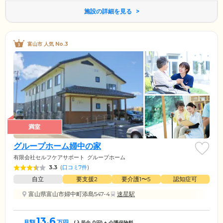
施設の詳細を見る
富山市 人気 No.3
満室
グループホーム婦中の家
有限会社セルフケアサポート
グループホーム
3.3
(
口コミ7件
)
自立
要支援2
要介護1〜5
認知症可
富山県富山市婦中町添島547-4
速星駅
13.6
月額
万円
(入居金
0
円) + 介護保険料