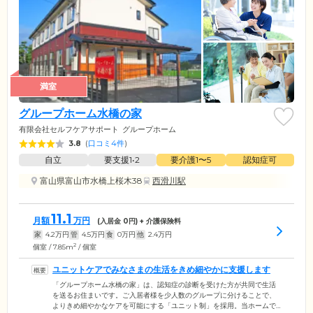
満室
グループホーム水橋の家
有限会社セルフケアサポート
グループホーム
3.8
(
口コミ4件
)
自立
要支援1•2
要介護1〜5
認知症可
富山県富山市水橋上桜木38
西滑川駅
11.1
月額
万円
(入居金
0
円) + 介護保険料
家
4.2
万円
管
4.5
万円
食
0
万円
他
2.4
万円
2
個室 / 7.85m
/ 個室
ユニットケアでみなさまの生活をきめ細やかに支援します
「グループホーム水橋の家」は、認知症の診断を受けた方が共同で生活
を送るお住まいです。ご入居者様を少人数のグループに分けることで、
よりきめ細やかなケアを可能にする「ユニット制」を採用。当ホームで