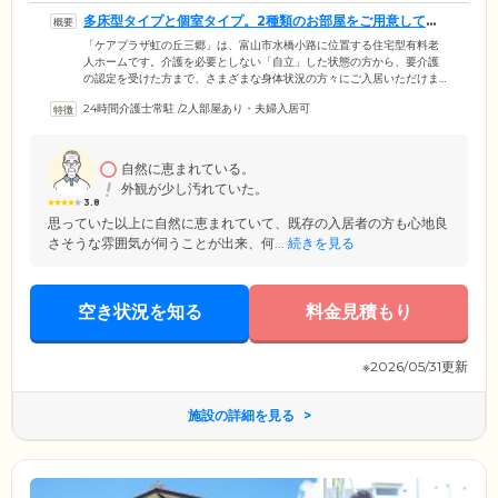
多床型タイプと個室タイプ。2種類のお部屋をご用意してい
ます
「ケアプラザ虹の丘三郷」は、富山市水橋小路に位置する住宅型有料老
人ホームです。介護を必要としない「自立」した状態の方から、要介護
の認定を受けた方まで、さまざまな身体状況の方々にご入居いただけま
す。ご入居者様がお住まいになる居室は2タイプ。ひとつ目は、2～3人で
24時間介護士常駐
/
2人部屋あり・夫婦入居可
ご入居いただく相部屋タイプ。ご入居者様同士の距離が近く、コミュニ
ケーションを図りやすいのが特徴。ふたつ目は、おひとりでご入居いた
だける個室タイプ。プライバシーに配慮した空間です。どちらでも、ス
タッフがご入居者様お一人おひとりをサポートいたしますのでご安心く
自然に恵まれている。
ださい。
外観が少し汚れていた。
3.8
思っていた以上に自然に恵まれていて、既存の入居者の方も心地良
さそうな雰囲気が伺うことが出来、何...
続きを見る
空き状況を知る
料金見積もり
※2026/05/31更新
施設の詳細を見る