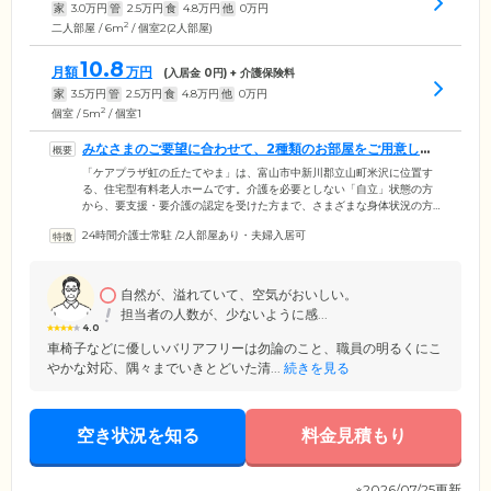
家
3.0
万円
管
2.5
万円
食
4.8
万円
他
0
万円
2
二人部屋 / 6m
/ 個室2(2人部屋)
10.8
月額
万円
(入居金
0
円) + 介護保険料
家
3.5
万円
管
2.5
万円
食
4.8
万円
他
0
万円
2
個室 / 5m
/ 個室1
みなさまのご要望に合わせて、2種類のお部屋をご用意して
います
「ケアプラザ虹の丘たてやま」は、富山市中新川郡立山町米沢に位置す
る、住宅型有料老人ホームです。介護を必要としない「自立」状態の方
から、要支援・要介護の認定を受けた方まで、さまざまな身体状況の方
にご入居いただけます。日当たりがよく、明るい雰囲気です。ご入居の
24時間介護士常駐
/
2人部屋あり・夫婦入居可
みなさまがお住まいになる居室は、2人部屋と個室の2タイプご用意して
います。２人部屋はご夫婦などでご入居いただけるのはもちろんのこ
と、一緒のお部屋になったほかのご入居者様とのコミュニケーションを
図っていただけます。個室では、プライバシーに配慮された空間でお過
自然が、溢れていて、空気がおいしい。
ごしいただけます。
担当者の人数が、少ないように感...
4.0
車椅子などに優しいバリアフリーは勿論のこと、職員の明るくにこ
やかな対応、隅々までいきとどいた清...
続きを見る
空き状況を知る
料金見積もり
※2026/07/25更新