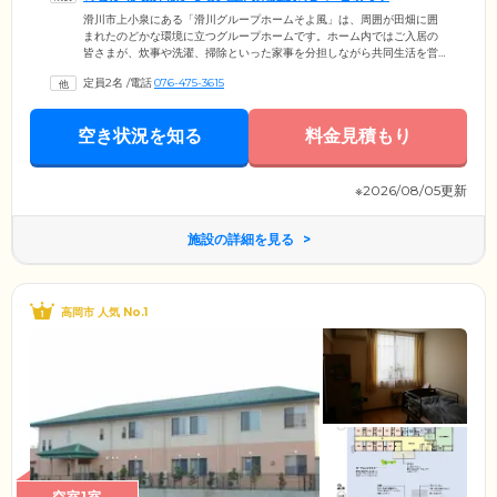
滑川市上小泉にある「滑川グループホームそよ風」は、周囲が田畑に囲
まれたのどかな環境に立つグループホームです。ホーム内ではご入居の
皆さまが、炊事や洗濯、掃除といった家事を分担しながら共同生活を営
んでいます。当ホームでは、日常生活における動作をリハビリとして捉
定員2名
/
電話
076-475-3615
える「生活リハビリ」を採用。お一人おひとりの得意なことに合わせて
役割を持っていただき、介護を必要としない「自立」した状態を目指し
ています。建物内にはスタッフが24時間365日常駐。お一人では難しい動
空き状況を知る
料金見積もり
作は、スタッフが寄り添いサポートいたしますのでご安心ください。
※2026/08/05更新
施設の詳細を見る
高岡市 人気 No.1
空室1室