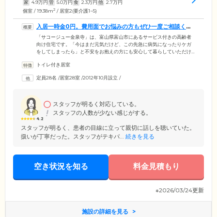
家
4.9
万円
管
5.0
万円
食
2.3
万円
他
2.7
万円
2
個室 / 19.38m
/ 居室2(要介護1~5)
入居一時金0円。費用面でお悩みの方もぜひ一度ご相談くだ
さい
「サコージュー金泉寺」は、富山県富山市にあるサービス付きの高齢者
向け住宅です。「今はまだ元気だけど、この先急に病気になったりケガ
をしてしまったら」と不安をお抱えの方にも安心して暮らしていただけ
るよう、安心のバリアフリー構造と、切れ目ない見守り体制を充実させ
トイレ付き居室
ました。専任のスタッフは24時間常駐しており、日々みなさまの安否確
認や生活相談を行います。さらに安心していただけるよう、ご入居者様
定員28名
/
居室28室
/
2012年10月設立
/
やご家族様の経済的・精神的な負担になる入居一時金は一切不要としま
した。費用面でお悩みだった方もぜひ一度ご相談ください。
スタッフが明るく対応している。
スタッフの人数が少ない感じがする。
4.2
スタッフが明るく、患者の目線に立って親切に話しを聴いていた。
扱いが丁寧だった。スタッフがテキパ...
続きを見る
空き状況を知る
料金見積もり
※2026/03/24更新
施設の詳細を見る