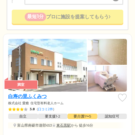
最短1分
プロに施設を提案してもらう
満室
白寿の里ふくみつ
株式会社 愛癒
住宅型有料老人ホーム
3.8
(
口コミ2件
)
自立
要支援1•2
要介護1〜5
認知症可
富山県南砺市遊部653
東石黒駅
から 徒歩16分