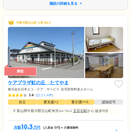
施設の詳細を見る
中新川郡立山町 人気 No.1
満室
ケアプラザ虹の丘 たてやま
株式会社日本エコ・ケア・サービス
住宅型有料老人ホーム
3.6
(
口コミ4件
)
自立
要支援1•2
要介護1〜5
認知症可
富山県中新川郡立山町米沢44−14
五百石駅
から 徒歩15分
10.3
月額
万円
(入居金
0
円) + 介護保険料