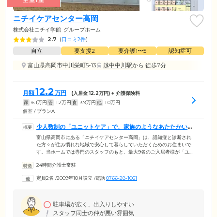
ニチイケアセンター高岡
株式会社ニチイ学館
グループホーム
2.7
(
口コミ2件
)
自立
要支援2
要介護1〜5
認知症可
富山県高岡市中川栄町5-13
越中中川駅
から 徒歩7分
12.2
月額
万円
(入居金
12.2
万円) + 介護保険料
家
6.1
万円
管
1.2
万円
食
3.9
万円
他
1.0
万円
個室 / プランA
少人数制の「ユニットケア」で、家族のようなあたたかい生
活をご提供します
富山県高岡市にある「ニチイケアセンター高岡」は、認知症と診断され
た方々が住み慣れな地域で安心して暮らしていただくためのお住まいで
す。当ホームでは専門のスタッフのもと、最大9名のご入居者様が「ユニ
ット」と呼ばれるグループとなり、共同生活を送る「ユニットケア」を
24時間介護士常駐
実施。少人数制のためスタッフの目が行き届きやすく、お一人おひとり
に寄り添ったケアが強みです。ご家庭のような雰囲気のなか、みなさま
定員2名
/
2009年10月設立
/
電話
0766-28-1061
にはできる範囲で、家事や園芸などから得意とするお仕事をお手伝いい
ただいております。日常生活をつうじてしっかりとご自身の役割をこな
していくことにより、認知機能の維持・向上を図っています。
駐車場が広く、出入りしやすい
スタッフ同士の仲が悪い雰囲気