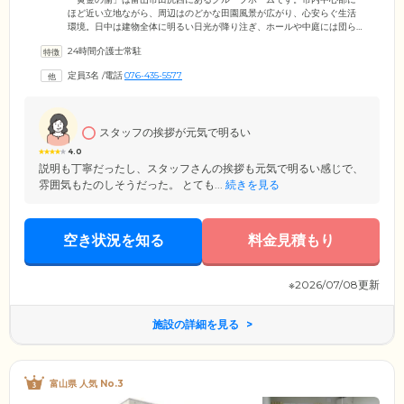
ほど近い立地ながら、周辺はのどかな田園風景が広がり、心安らぐ生活
環境。日中は建物全体に明るい日光が降り注ぎ、ホールや中庭には団ら
んを楽しむ声が響きます。当ホームは、認知症の診断を受けた要支援2以
24時間介護士常駐
上の方が、和気あいあいと共同生活を送る施設です。定員18名と小規模
であることから、職員の目も届きやすく安心。あたたかな見守りのな
定員3名
/
電話
076-435-5577
か、第二の我が家として、のびのびとお過ごしください。個室のご用意
もございますので、「ひとりの時間をしっかり確保したい」という方に
もぴったりです。
スタッフの挨拶が元気で明るい
4.0
説明も丁寧だったし、スタッフさんの挨拶も元気で明るい感じで、
雰囲気もたのしそうだった。 とても...
続きを見る
空き状況を知る
料金見積もり
※2026/07/08更新
施設の詳細を見る
富山県 人気 No.3