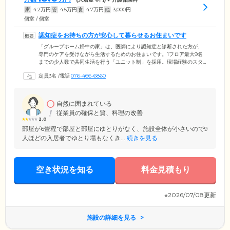
家
4.2
万円
管
4.5
万円
食
4.7
万円
他
3,000
円
個室 / 個室
認知症をお持ちの方が安心して暮らせるお住まいです
「グループホーム婦中の家」は、医師により認知症と診断された方が、
専門のケアを受けながら生活するためのお住まいです。1フロア最大9名
までの少人数で共同生活を行う「ユニット制」を採用。現場経験のスタ
ッフの目も届きやすく、よりきめ細やかなケアが可能になるほか、新し
定員3名
/
電話
076-466-6860
い人間関係を築くことに対して戸惑いを感じてしまう傾向がある認知症
の方も、穏やかに過ごしていただける環境です。スタッフが24時間365日
常駐し、さらに協力医療機関と連携しているため、突然のケガや病気の
際にもすばやく診療・入院の処置が可能。いつでも安心してお過ごしく
自然に囲まれている
ださい。
従業員の確保と質、料理の改善
2.0
部屋が6畳程で部屋と部屋にゆとりがなく、施設全体が小さいので9
人ほどの入居者でゆとり場もなくき...
続きを見る
空き状況を知る
料金見積もり
※2026/07/08更新
施設の詳細を見る