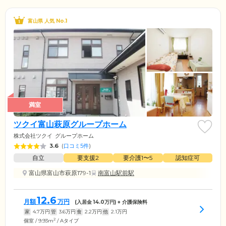
富山県 人気 No.1
満室
ツクイ富山萩原グループホーム
株式会社ツクイ
グループホーム
3.6
(
口コミ5件
)
自立
要支援2
要介護1〜5
認知症可
富山県富山市萩原179-1
南富山駅前駅
12.6
月額
万円
(入居金
14.0
万円) + 介護保険料
家
4.7
万円
管
3.6
万円
食
2.2
万円
他
2.1
万円
2
個室 / 9.93m
/ Aタイプ