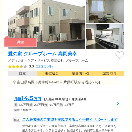
満室
愛の家 グループホーム 高岡美幸
メディカル・ケア・サービス 株式会社
グループホーム
3.3
(
口コミ5件
)
自立
要支援2
要介護1〜5
認知症可
富山県高岡市美幸町1-4-47
片原町駅
から 徒歩24分
14.5
月額
万円
(入居金
10.0
万円) + 介護保険料
家
5.0
万円
管
2.3
万円
食
4.9
万円
他
2.3
万円
個室 / 基本プラン
ご入居者様のご要望を実現できるよう手厚くサポートします
愛の家グループホーム高岡美幸は、富山県高岡市美幸町にある認知症を
抱える方に手厚いケアをご提供する施設です。高岡市に住民票があり、