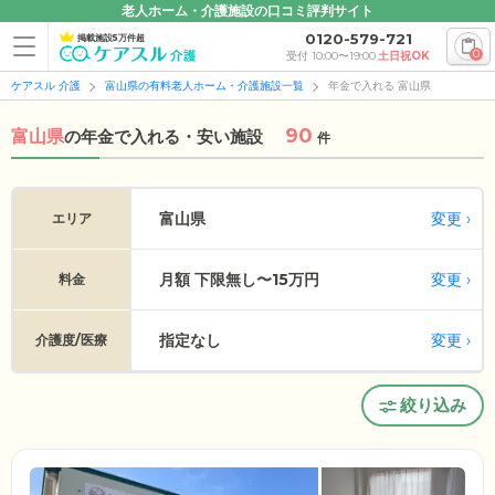
老人ホーム・介護施設の口コミ評判サイト
0120-579-721
掲載施設5万件超
0
受付 10:00〜19:00
土日祝OK
ケアスル 介護
富山県の有料老人ホーム・介護施設一覧
年金で入れる 富山県
90
富山県
の
年金で入れる・安い施設
件
変更
富山県
エリア
月額 下限無し〜15万円
変更
料金
指定なし
変更
介護度/医療
絞り込み