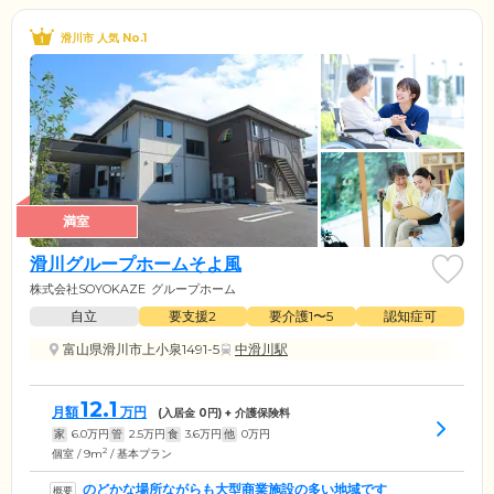
滑川市 人気 No.1
満室
滑川グループホームそよ風
株式会社SOYOKAZE
グループホーム
自立
要支援2
要介護1〜5
認知症可
富山県滑川市上小泉1491-5
中滑川駅
12.1
月額
万円
(入居金
0
円) + 介護保険料
家
6.0
万円
管
2.5
万円
食
3.6
万円
他
0
万円
2
個室 / 9m
/ 基本プラン
のどかな場所ながらも大型商業施設の多い地域です