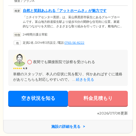
個室 / プランA
自然と笑顔あふれる「アットホームさ」が魅力です
「ニチイケアセンター黒部」は、富山県黒部市荻生にあるグループホー
ムです。富山地方鉄道荻生駅より徒歩15分の閑静な住宅街に位置。家庭
的なつながりを大切に、さまざまな取り組みを行っています。敷地内に
は、広々としたガーデンスペースを設置。四季折々の草花や旬の野菜を
24時間介護士常駐
育てたりと、家庭菜園を楽しめます。お庭で育てた植物を活用した、フ
ラワーリースや押し花の制作も好評です。このような取り組みを行うこ
定員2名
/
2014年3月設立
/
電話
0765-56-8222
とで、自然とほかのご入居者様や地域の方々とのコミュニケーションが
生まれています。明るい開放的な雰囲気のなか、メリハリある暮らしを
お楽しみください。
夜間でも隣接医院で診察を受けられる
4.8
単糖のスタッフが、本人の症状に気を配り、何かあればすぐに連絡
がありこちらも対応しやすいので。 ...
続きを見る
空き状況を知る
料金見積もり
※2026/07/08更新
施設の詳細を見る