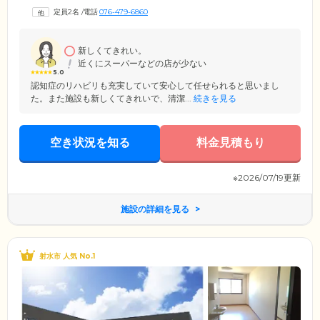
は18名を2つに分け、1ユニット9名が、認知症ケアに特化したスタッフと
定員2名
/
電話
076-479-6860
ともに暮らしています。スタッフはお一人おひとりの身体機能に合わせ
て入浴、排せつ、お食事の介助や機能訓練を行い、みなさまのおだやか
な日常生活をご支援。それぞれのお部屋は、プライバシーに配慮した個
室をご用意しました。趣味に打ち込んだり、休憩したりと、のびのびと
新しくてきれい。
お過ごしください。
近くにスーパーなどの店が少ない
5.0
認知症のリハビリも充実していて安心して任せられると思いまし
た。また施設も新しくてきれいで、清潔...
続きを見る
空き状況を知る
料金見積もり
※2026/07/19更新
施設の詳細を見る
射水市 人気 No.1