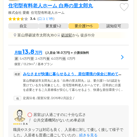
住宅型有料老人ホーム 白寿の里太郎丸
株式会社 愛癒
住宅型有料老人ホーム
3.4
(
口コミ1件
)
自立
要支援1•2
要介護1〜5
認知症可
富山県砺波市太郎丸180
砺波駅
から 徒歩19分
13.8
月額
万円
(入居金
18.0
万円) + 介護保険料
家
5.4
万円
管
2.4
万円
食
6.0
万円
他
0
万円
2
個室 / 13.29m
/ 基本プラン
みなさまが快適に暮らせるよう、居住環境の保全に努めてい
ます
富山県砺波市太郎丸にある「白寿の里太郎丸」は、要介護1～5の認定を
受けている方を対象とした、住宅型有料老人ホームです。日常的に介護
を必要とするご入居者様が安心して暮らせるよう、快適な居住環境づく
りに注力。全館バリアフリー構造の館内には、お体に負担の少ない入浴
定員32名
/
居室32室
/
2015年2月設立
/
設備をはじめ、3モーションタイプの介護用ベットなど、充実の設備をご
用意しています。また、寒さによる身体的ストレスを少しでも軽減でき
るよう、共用のリビングルームには、床暖房を完備。温かく快適な空間
で、おいしいお食事やレクリエーションをお楽しみいただけます。
居室は1人過ごすのに十分な広さ
公共交通機関がないため車必須
3.4
職員やスタッフは対応も良く、入居者に対して優しく接して様子で
した。入居者も普通に過ごしていたの...
続きを見る