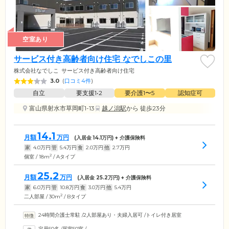
空室あり
サービス付き高齢者向け住宅 なでしこの里
株式会社なでしこ
サービス付き高齢者向け住宅
3.0
(
口コミ4件
)
自立
要支援1•2
要介護1〜5
認知症可
富山県射水市草岡町1-13
越ノ潟駅
から 徒歩23分
14.1
月額
万円
(入居金
14.1
万円) + 介護保険料
家
4.0
万円
管
5.4
万円
食
2.0
万円
他
2.7
万円
2
個室 / 18m
/ Aタイプ
25.2
月額
万円
(入居金
25.2
万円) + 介護保険料
家
6.0
万円
管
10.8
万円
食
3.0
万円
他
5.4
万円
2
二人部屋 / 30m
/ Bタイプ
24時間介護士常駐
/
2人部屋あり・夫婦入居可
/
トイレ付き居室
定員50名
/
居室50室
/