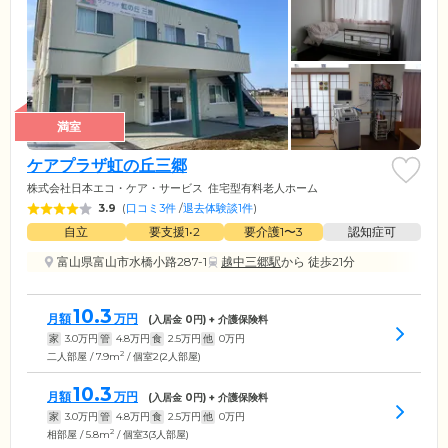
満室
ケアプラザ虹の丘三郷
株式会社日本エコ・ケア・サービス
住宅型有料老人ホーム
3.9
(
口コミ3件
/
退去体験談1件
)
自立
要支援1•2
要介護1〜3
認知症可
富山県富山市水橋小路287-1
越中三郷駅
から 徒歩21分
10.3
月額
万円
(入居金
0
円) + 介護保険料
家
3.0
万円
管
4.8
万円
食
2.5
万円
他
0
万円
2
二人部屋 / 7.9m
/ 個室2(2人部屋)
10.3
月額
万円
(入居金
0
円) + 介護保険料
家
3.0
万円
管
4.8
万円
食
2.5
万円
他
0
万円
2
相部屋 / 5.8m
/ 個室3(3人部屋)