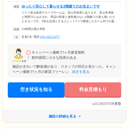
ゆったり安心して暮らせる2階建てのお住まいです
ツクイ富山萩原グループホームは、富山市萩原にあります。富山笹津線
と熊野川にはさまれ、周辺の民家と違和感のない2階建ての落ち着いたた
たずまいです。9名を定員とするユニット2つで構成したホーム内での暮
らしは、「ゆったり、たのしく、みんなであんしん」がコンセプト。少
24時間介護士常駐
人数で、家庭的な雰囲気のなか、家事の役割を分担して生活していただ
けます。ワンルームタイプの居室は、窓から自然光が入るスッキリした
定員2名
/
電話
076-420-2477
間取り。ご入居者様ごとに、お好みのインテリアをお楽しみください。
リビング・廊下・トイレなどの共用スペースも明るく、窮屈に感じない
くらいのゆとりを持たせています。
キャンペーン価格で1ヶ月家賃無料
館内個室に小さな段差がある
4.0
施設がきれいで解放感があり、スタッフの対応か良かった。キャン
ペーン価格で1ヶ月の家賃フリーレン...
続きを見る
空き状況を知る
料金見積もり
※2026/07/08更新
施設の詳細を見る