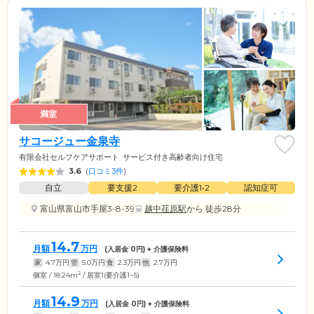
満室
サコージュー金泉寺
有限会社セルフケアサポート
サービス付き高齢者向け住宅
3.6
(
口コミ3件
)
自立
要支援2
要介護1•2
認知症可
富山県富山市手屋3-8-39
越中荏原駅
から 徒歩28分
14.7
月額
万円
(入居金
0
円) + 介護保険料
家
4.7
万円
管
5.0
万円
食
2.3
万円
他
2.7
万円
2
個室 / 18.24m
/ 居室1(要介護1~5)
14.9
月額
万円
(入居金
0
円) + 介護保険料