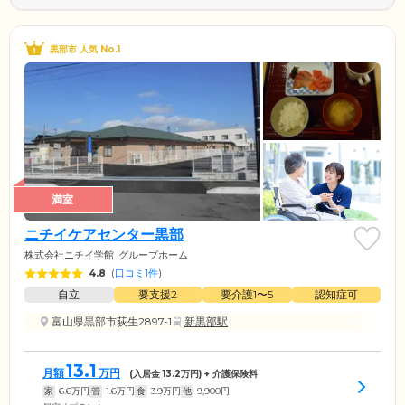
黒部市 人気 No.1
満室
ニチイケアセンター黒部
株式会社ニチイ学館
グループホーム
4.8
(
口コミ1件
)
自立
要支援2
要介護1〜5
認知症可
富山県黒部市荻生2897-1
新黒部駅
13.1
月額
万円
(入居金
13.2
万円) + 介護保険料
家
6.6
万円
管
1.6
万円
食
3.9
万円
他
9,900
円