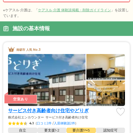
※ケアスル 介護は、「
ケアスル 介護 体験談掲載・削除ガイドライン
」を設置し
ています。
施設の基本情報
南砺市 人気 No.3
空室あり
サービス付き高齢者向け住宅やどりぎ
株式会社エンカウンター
サービス付き高齢者向け住宅
4.1
(
口コミ2件
 /
入居体験談2件
)
自立
要支援1•2
要介護1〜5
認知症可