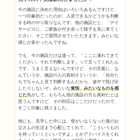
今の施設に決めた理由はいろいろあるんですけど、
一つ印象的だったのが、入居できるかどうかを判断
する時のやり取りなんです。他の施設だと、「デイ
サービスに、ご家族が付き添って様子を見に来てく
ださい。そこで質問させていただきます」みたいな
感じが多かったんですね。

でも、今の施設だけは違って。「ここに連れてきて
ください。それで判断します」って言ってくれたん
です。うまく言えないんですけど、その言葉に、な
んていうか、施設の人の真剣さというか、「自分た
ちでちゃんと見て判断するんだから、途中で投げ出
したりしないぞ」みたいな
覚悟、みたいなものを感
じた
気がして。もちろん他の施設の方も真剣だとは
思うんですけど、その対応はここだけだったので、
すごく印象に残りました。

他にも、見学した中には、母がいなくなった後のお
父さんの生活まで心配してくれて、「こういうもの
を持っていくといいですよ」とかアドバイスをくれ