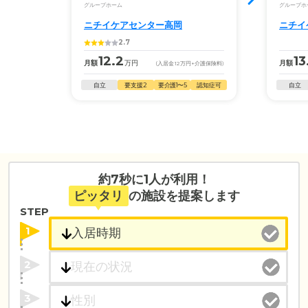
グループホーム
グループホ
ニチイケアセンター高岡
ニチイ
2.7
12.2
13
月額
万円
月額
(入居金
12
万円
+介護保険料)
自立
要支援2
要介護1〜5
認知症可
自立
約7秒に1人が利用！
ピッタリ
の施設を提案します
STEP
1
2
3