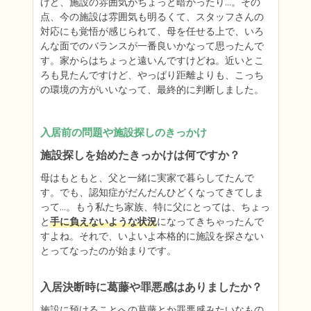
けど、施設の雰囲気がちょっと暗かったり…。その
点、今の施設は雰囲気も明るくて、スタッフさんの
対応にも覚悟が感じられて、母を任せる上で、いろ
んな面でのバランスが一番良いかなって思ったんで
す。家からはちょっと遠いんですけどね。近いとこ
ろも見たんですけど、やっぱり距離よりも、こっち
の環境の方がいいなって、最終的に判断しました。
入居前の問題や施設探しのきっかけ
施設探しを始めたきっかけは何ですか？
母はもともと、父と一緒に実家で暮らしてたんで
す。でも、認知症がだんだんひどくなってきてしま
って…。もう私たち家族、特に父にとっては、ちょっ
と
手に負えないような状況
になってきちゃったんで
すよね。それで、いよいよ本格的に施設を探さない
とってなったのが始まりです。
入居決断時に葛藤や罪悪感はありましたか？
施設に預けることへの葛藤とか罪悪感みたいなもの