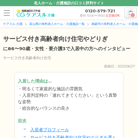
老人ホーム・介護施設の口コミ評判サイト
0120-579-721
掲載施設5万件超
0
受付 10:00〜19:00
土日祝OK
ケアスル 介護
富山県の有料老人ホーム・介護施設一覧
南砺市の有料老人ホーム・介護施
サービス付き高齢者向け住宅やどりぎ
に86〜90歳・女性・要介護3で入居中の方へのインタビュー
サービス付き高齢者向け住宅
投稿日：2025/06/27
入居した理由は...
明るくて家庭的な施設の雰囲気
入居判定時の「連れてきてください」という真摯
な姿勢
総合的なバランスの良さ
目次
入居者プロフィール
サービス付き高齢者向け住宅やどりぎを選ん