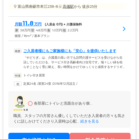
富山県南砺市本江238-8
高儀駅
から 徒歩25分
11.8
月額
万円
(入居金 
0
円) + 介護保険料
家
3.8
万円
管
4.8
万円
食
1.0
万円
他
2.2
万円
2
個室 / 18m
/ 基本プラン
ご入居者様にもご家族様にも「安心」を提供いたします
「やどりぎ」は、介護度の高い方でも訪問介護サービスを受けながら生
活していただける、サービス付き高齢者向け住宅です。瑞々しい緑を枯
らすことなく雪に耐え、長い時間をかけてゆっくりと成長するヤドリギ
のように、ご入居者様に当ホームで安心して落ち着いた生活を送ってい
トイレ付き居室
ただきたいという願いを込めて、ホームの名に「やどりぎ」と付けまし
た。ご自宅にいるような感覚で、穏やかにくつろいでお過ごしくださ
定員24名
 /
居室24室
 /
2016年12月設立
 /
い。またご家族様にもご安心いただけるよう、ご入居者様の普段の様子
を見ていただけるサービスを提供しております。もし介護のことでお悩
みがありましたら、どうぞ私たち「やどりぎ」にご相談ください。
各部屋にトイレと洗面台があり個...
4.8
職員、スタッフの方皆さん優しくしていただき入居者の方々も気さ
くに話しかけてくださり入居時は心配...
 続きを見る