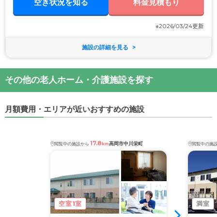
空き状況を知る
料金見積もり
※2026/03/24更新
施設の詳細を見る
その他の老人ホーム・介護施設を探す
月額費用・エリアが近いおすすめの施設
17.8
高岡市中川栄町
閲覧中の施設から
km
閲覧中の施
空室1室
満室