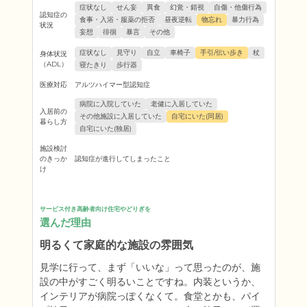
症状なし
せん妄
異食
幻覚・錯視
自傷・他傷行為
認知症の
食事・入浴・服薬の拒否
昼夜逆転
物忘れ
暴力行為
状況
妄想
徘徊
暴言
その他
症状なし
見守り
自立
車椅子
手引/伝い歩き
杖
身体状況
（ADL）
寝たきり
歩行器
医療対応
アルツハイマー型認知症
病院に入院していた
老健に入居していた
入居前の
その他施設に入居していた
自宅にいた(同居)
暮らし方
自宅にいた(独居)
施設検討
のきっか
認知症が進行してしまったこと
け
サービス付き高齢者向け住宅やどりぎを
選んだ理由
明るくて家庭的な施設の雰囲気
見学に行って、まず「いいな」って思ったのが、施
設の中がすごく明るいことですね。内装というか、
インテリアが病院っぽくなくて。食堂とかも、パイ