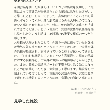
取材者のコメント
今回お話を伺った娘さんは、いくつかの施設を見学し、「施
設によって雰囲気が全然違う」から絶対に見学した方がいい
と思ったとおっしゃってました。具体的にここというのも重
要なポイントですが、見た肌で感じるのも大切なのではない
かなと感じさせられました。特に、他の施設とは違った「連
れてきてください」という言葉に、施設の覚悟や責任感を感
じ取られたというお話は、施設選びの重要な視点の一つだと
感じます。

お母様が入居されたことで、介護を一身に担っていたお父様
が元気を取り戻されたというエピソードからは、ご家族全体
の負担が軽減され、安堵されているご様子が伝わってきまし
た。「おおむね満足している」という言葉通り、現在の施設
に対する信頼感と、ご自身の選択への納得感がうかがえまし
た。また、弊社の電話サポートが不安を取り除く助けになっ
たとのお言葉もいただき、大変嬉しく思います。施設探しで
悩まれている方にとって、雰囲気や施設の姿勢、実際に見学
で得られる情報も多いというのは、貴重なお話だと感じまし
取材日：2025/04/24
執筆者：岸川京子
見学した施設