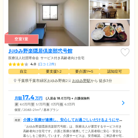
空室1室
おゆみ野楽隠居倶楽部弐号館
医療法人社団寄命会
サービス付き高齢者向け住宅
4.0
(
口コミ2件
)
自立
要支援1•2
要介護1〜5
認知症可
千葉県千葉市緑区おゆみ野南2
おゆみ野駅
から 徒歩3分
17.4
月額
万円
(入居金
18.0
万円) + 介護保険料
家
6.0
万円
管
5.1
万円
食
0
万円
他
6.3
万円
2
個室 / 20.83~21m
/ 基本プラン
介護と医療が連携し、安心してお過ごしいだけるようにサポ
ートいたします
「おゆみ野楽隠居倶楽部弐号館」は、医療法人が運営するサービス付き
高齢者向け住宅です。介護と医療が連携してご入居者様に安心・安全な
暮らしをご提供しています。介護サービスは、安否確認、ご来訪者や宅