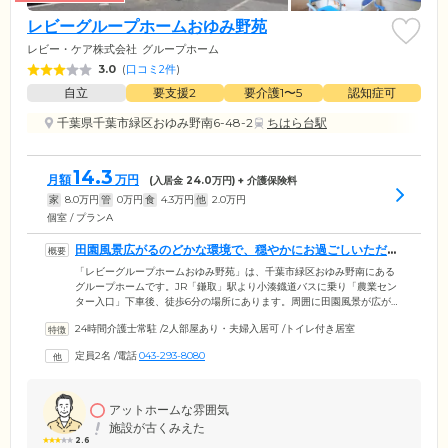
レビーグループホームおゆみ野苑
レビー・ケア株式会社
グループホーム
3.0
(
口コミ2件
)
自立
要支援2
要介護1〜5
認知症可
千葉県千葉市緑区おゆみ野南6-48-2
ちはら台駅
14.3
月額
万円
(入居金
24.0
万円) + 介護保険料
家
8.0
万円
管
0
万円
食
4.3
万円
他
2.0
万円
個室 / プランA
田園風景広がるのどかな環境で、穏やかにお過ごしいただけ
ます
「レビーグループホームおゆみ野苑」は、千葉市緑区おゆみ野南にある
グループホームです。JR「鎌取」駅より小湊鐡道バスに乗り「農業セン
ター入口」下車後、徒歩6分の場所にあります。周囲に田園風景が広がる
住宅街の一角にある当ホームで、穏やかな暮らしをお楽しみください。
24時間介護士常駐
/
2人部屋あり・夫婦入居可
/
トイレ付き居室
ご入居対象は千葉市にお住まいで、要支援2または要介護1から5の認定と
医師から認知症の診断を受けた方です。ご本人さまが千葉市にお住まい
定員2名
/
電話
043-293-8080
でなくても、ご家族さまが千葉市在住であればご入居いただけます。ぜ
ひ一度お問合せください。ご入居後はご入居者さまのご様子や状況をお
知らせするお手紙などを、定期的にご家族さまに宛ててお送りしており
ます。
アットホームな雰囲気
施設が古くみえた
2.6