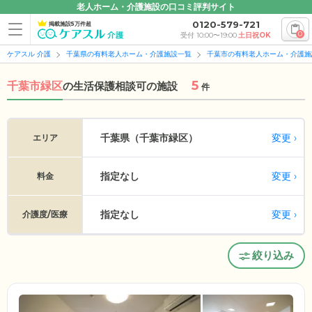
老人ホーム・介護施設の口コミ評判サイト
0120-579-721
掲載施設5万件超
0
受付 10:00〜19:00
土日祝OK
ケアスル 介護
千葉県の有料老人ホーム・介護施設一覧
千葉市の有料老人ホーム・介護施
5
千葉市緑区
の
生活保護相談可の施設
件
変更
千葉県（千葉市緑区）
エリア
指定なし
変更
料金
指定なし
変更
介護度/医療
絞り込み