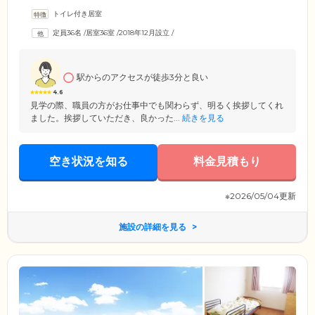
配便などの各種お取次ぎやお手配、提携医療機関への送迎、生活や健康
トイレ付き居室
に関する相談のほか、緊急時は24時間対応。ご入居者様の傍らでお世話
いたします。医療サービスは、隣接しているクリニックが24時間体制で
定員36名
/
居室36室
/
2018年12月設立
/
バックアップ。心疾患、脳梗塞後遺症、人工透析、胃ろうなどのケアが
可能です。ほかにもご対応できる病状や症状がございますので、持病を
お持ちの方やお体に不安のある方も遠慮なくご相談ください。できる限
りのサポートをいたします。
駅からのアクセスが徒歩3分と良い
4.6
見学の際、職員の方がお仕事中でも関わらず、明るく挨拶してくれ
ました。挨拶していただき、良かった...
続きを見る
空き状況を知る
料金見積もり
※2026/05/04更新
施設の詳細を見る