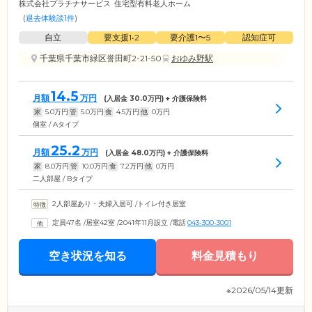
株式会社プラチナサービス
住宅型有料老人ホーム
(
退去体験談1件
)
自立
要支援1•2
要介護1〜5
認知症可
千葉県千葉市緑区誉田町2-21-50
おゆみ野駅
14.5
月額
万円
(入居金
30.0
万円) + 介護保険料
家
5.0
万円
管
5.0
万円
食
4.5
万円
他
0
万円
個室 / Aタイプ
25.2
月額
万円
(入居金
48.0
万円) + 介護保険料
家
8.0
万円
管
10.0
万円
食
7.2
万円
他
0
万円
二人部屋 / Bタイプ
2人部屋あり・夫婦入居可
/
トイレ付き居室
定員47名
/
居室42室
/
2041年11月設立
/
電話
043-300-3001
空き状況を知る
料金見積もり
※2026/05/14更新