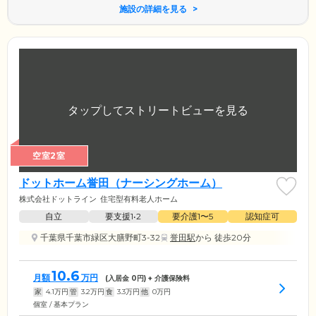
施設の詳細を見る
空室2室
ドットホーム誉田（ナーシングホーム）
株式会社ドットライン
住宅型有料老人ホーム
自立
要支援1•2
要介護1〜5
認知症可
千葉県千葉市緑区大膳野町3-32
誉田駅
から 徒歩20分
10.6
月額
万円
(入居金
0
円) + 介護保険料
家
4.1
万円
管
3.2
万円
食
3.3
万円
他
0
万円
個室 / 基本プラン