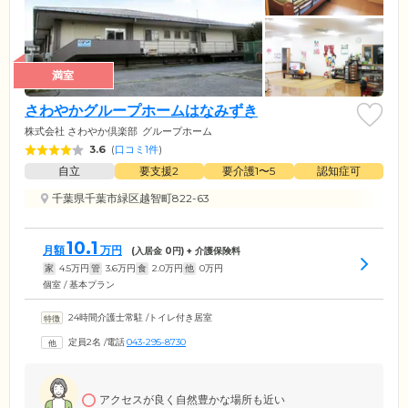
満室
さわやかグループホームはなみずき
株式会社 さわやか倶楽部
グループホーム
3.6
(
口コミ1件
)
自立
要支援2
要介護1〜5
認知症可
千葉県千葉市緑区越智町822-63
10.1
月額
万円
(入居金
0
円) + 介護保険料
家
4.5
万円
管
3.6
万円
食
2.0
万円
他
0
万円
個室 / 基本プラン
24時間介護士常駐
/
トイレ付き居室
定員2名
/
電話
043-295-8730
アクセスが良く自然豊かな場所も近い