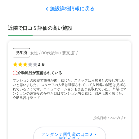
介護医療サービスについて
施設詳細情報に戻る
介護、医療のサービス面については実際にサービスを受け
てないのでわからないが、しっかり対応されていると思
近隣で口コミ評価の高い施設
う。
近隣環境や交通アクセスについて
今回は家族と車で行ったので特に不便さを感じることはな
女性 / 80代後半 / 要支援1 /
見学済
かったので、何も感じなかった。
2.8
介助風呂が整備されている
料金費用について
マンションの改築で施設が古く感じた、スタッフは入居者との接し方はい
料金はサービスによってかわるとは思うが、説明を受けた
いと思いました。 スタッフの人数は確保されていて入居者の状態は把握さ
段階では特別安くもなく高いとも思わなかった。
れているようです。コミュニケーションもまあまあ取れていた。 外装はマ
ンションの改築なのか見た目はマンション的な感じ、部屋は古く感じた。
介助風呂は整って...
投稿日時：2023/11/06
アンダンテ四街道の口コミ・