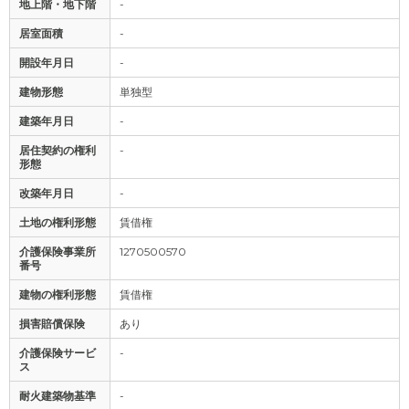
地上階・地下階
-
居室面積
-
開設年月日
-
建物形態
単独型
建築年月日
-
居住契約の権利
-
形態
改築年月日
-
土地の権利形態
賃借権
介護保険事業所
1270500570
番号
建物の権利形態
賃借権
損害賠償保険
あり
介護保険サービ
-
ス
耐火建築物基準
-