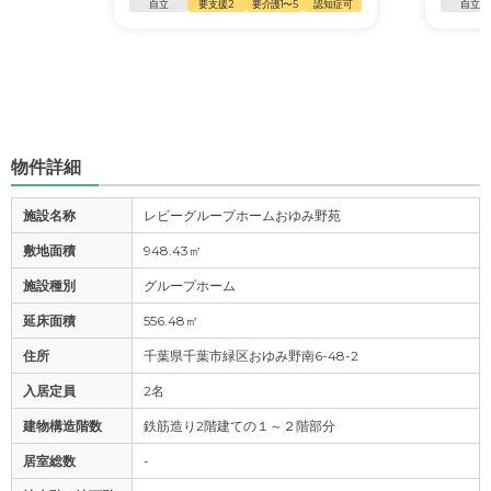
自立
要支援2
要介護1〜5
認知症可
自立
物件詳細
施設名称
レビーグループホームおゆみ野苑
敷地面積
948.43㎡
施設種別
グループホーム
延床面積
556.48㎡
住所
千葉県千葉市緑区おゆみ野南6-48-2
入居定員
2名
建物構造階数
鉄筋造り2階建ての１～２階部分
居室総数
-