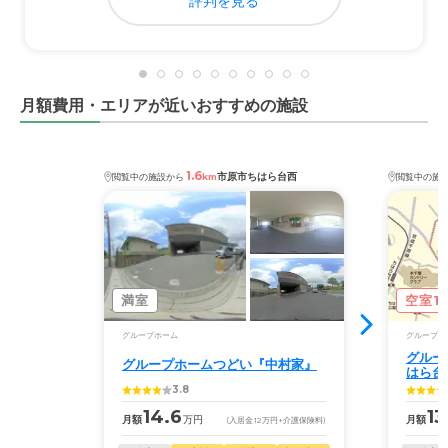
評判を見る
月額費用・エリアが近いおすすめの施設
1.6
市原市ちはら台西
閲覧中の施設から
km
閲覧中の施
満室
空室1
グループホーム
グループホ
グルー
グループホームつどい『中村家』
はら台
3.8
14.6
13
月額
万円
月額
(入居金
12
万円
+介護保険料)