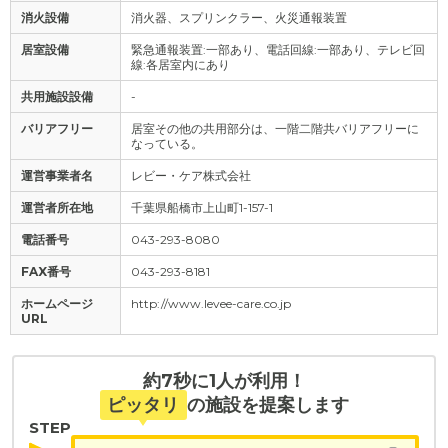
消火設備
消火器、スプリンクラー、火災通報装置
居室設備
緊急通報装置:一部あり、電話回線:一部あり、テレビ回
線:各居室内にあり
共用施設設備
-
バリアフリー
居室その他の共用部分は、一階二階共バリアフリーに
なっている。
運営事業者名
レビー・ケア株式会社
運営者所在地
千葉県船橋市上山町1-157-1
電話番号
043-293-8080
FAX番号
043-293-8181
ホームページ
http://www.levee-care.co.jp
URL
約7秒に1人が利用！
ピッタリ
の施設を提案します
STEP