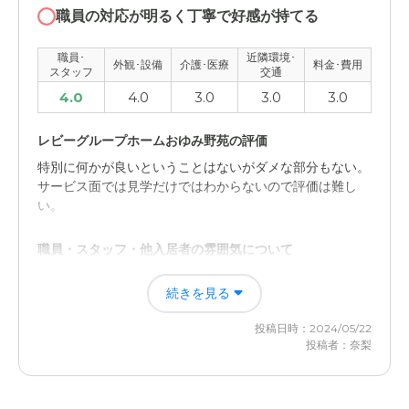
職員の対応が明るく丁寧で好感が持てる
職員･
近隣環境･
外観･設備
介護･医療
料金･費用
スタッフ
交通
4.0
4.0
3.0
3.0
3.0
レビーグループホームおゆみ野苑の評価
特別に何かが良いということはないがダメな部分もない。
サービス面では見学だけではわからないので評価は難し
い。
職員・スタッフ・他入居者の雰囲気について
みなさんテキパキと仕事されており、明るく優しそうで、
続きを見る
対応も丁寧で好感が持てました。
投稿日時：2024/05/22
外観・内装・居室・設備について
投稿者：奈梨
施設内は明るく清潔感もあり、快適そうで問題に感じる点
はなかってたので高評価ではある。