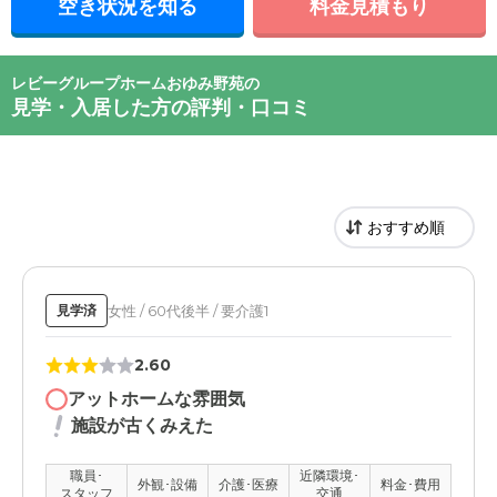
空き状況を知る
料金見積もり
レビーグループホームおゆみ野苑の
見学・入居した方の評判・口コミ
女性 / 60代後半 / 要介護1
見学済
2.60
アットホームな雰囲気
施設が古くみえた
職員･
近隣環境･
外観･設備
介護･医療
料金･費用
スタッフ
交通