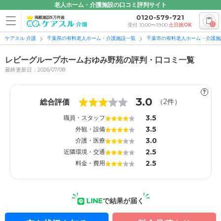
老人ホーム・介護施設の口コミ評判サイト
0120-579-721
掲載施設5万件超
0
受付 10:00〜19:00
土日祝OK
ケアスル 介護
千葉県の有料老人ホーム・介護施設一覧
千葉市の有料老人ホーム・介護施
レビーグループホームおゆみ野苑の評判・口コミ一覧
最終更新日：2026/07/08
?
1
1
3.0
総合評価
（
2
件）
3.5
職員・スタッフ
3.5
外観・設備
3.0
介護・医療
2.5
近隣環境・交通
2.5
料金・費用
LINE
で結果が届く