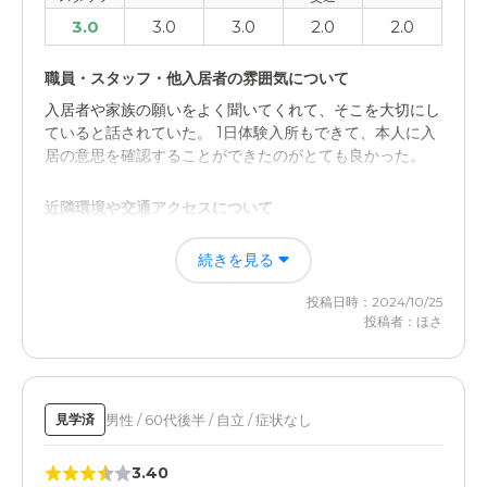
3.0
3.0
3.0
2.0
2.0
職員・スタッフ・他入居者の雰囲気について
入居者や家族の願いをよく聞いてくれて、そこを大切にし
ていると話されていた。 1日体験入所もできて、本人に入
居の意思を確認することができたのがとても良かった。
近隣環境や交通アクセスについて
駅から少し距離があり、車でないと訪問することが大変だ
続きを見る
と感じた。 近所なら良いが、遠方から来るには不便さを
感じる。 段差もわりとあり、施設内に危険が多くあると
投稿日時：2024/10/25
見受けられた。
投稿者：ほさ
男性 / 60代後半 / 自立 / 症状なし
見学済
3.40