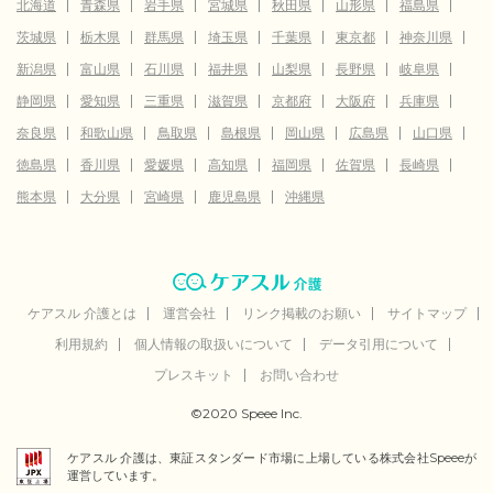
北海道
青森県
岩手県
宮城県
秋田県
山形県
福島県
茨城県
栃木県
群馬県
埼玉県
千葉県
東京都
神奈川県
新潟県
富山県
石川県
福井県
山梨県
長野県
岐阜県
静岡県
愛知県
三重県
滋賀県
京都府
大阪府
兵庫県
奈良県
和歌山県
鳥取県
島根県
岡山県
広島県
山口県
徳島県
香川県
愛媛県
高知県
福岡県
佐賀県
長崎県
熊本県
大分県
宮崎県
鹿児島県
沖縄県
ケアスル 介護とは
運営会社
リンク掲載のお願い
サイトマップ
利用規約
個人情報の取扱いについて
データ引用について
プレスキット
お問い合わせ
©2020 Speee Inc.
ケアスル 介護は、東証スタンダード市場に上場している株式会社Speeeが
運営しています。