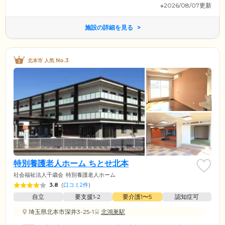
※2026/08/07更新
施設の詳細を見る
北本市 人気 No.3
特別養護老人ホーム ちとせ北本
社会福祉法人千歳会
特別養護老人ホーム
3.8
(
口コミ2件
)
自立
要支援1•2
要介護1〜5
認知症可
埼玉県北本市深井3-25-1
北鴻巣駅