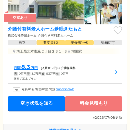
空室あり
介護付有料老人ホーム夢眠きたもと
株式会社夢眠ホーム
介護付き有料老人ホーム
自立
要支援1•2
要介護1〜5
認知症可
埼玉県北本市緑２丁目２３１−３
鴻巣駅
8.3
月額
万円
(入居金
0
円) + 介護保険料
家
0
万円
管
3.0
万円
食
5.3
万円
他
0
万円
個室 / 基本プラン
定員48名
/
居室48室
/
電話
048-598-7415
空き状況を知る
料金見積もり
※2026/07/08更新