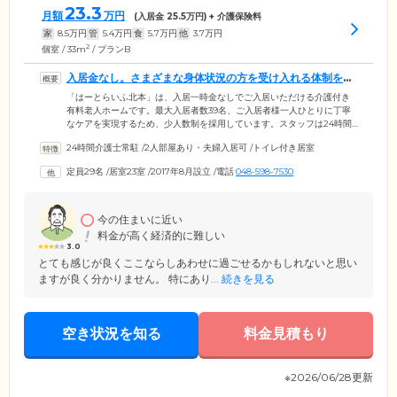
23.3
月額
万円
(入居金
25.5
万円) + 介護保険料
家
8.5
万円
管
5.4
万円
食
5.7
万円
他
3.7
万円
2
個室 / 33m
/ プランB
入居金なし。さまざまな身体状況の方を受け入れる体制を整
えています
「はーとらいふ北本」は、入居一時金なしでご入居いただける介護付き
有料老人ホームです。最大入居者数39名、ご入居者様一人ひとりに丁寧
なケアを実現するため、少人数制を採用しています。スタッフは24時間
体制で常駐。昼夜問わず、ご入居者様に快適にお過ごしいただけるよ
24時間介護士常駐
/
2人部屋あり・夫婦入居可
/
トイレ付き居室
う、心を込めてサポートしています。医療機関との連携により、特別な
疾患をお持ちの方や認知症の方のご入居も受け入れています。病状や症
定員29名
/
居室23室
/
2017年8月設立
/
電話
048-598-7530
状で不安を抱えられている方も、遠慮なくご相談ください。ご入居者
様、ご家族様のご希望により看取りのご対応も行っております。
今の住まいに近い
料金が高く経済的に難しい
3.0
とても感じが良くここならしあわせに過ごせるかもしれないと思い
ますが良く分かりません。 特にあり...
続きを見る
空き状況を知る
料金見積もり
※2026/06/28更新