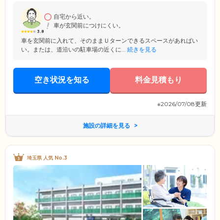
況やご意向に沿って、常駐のケアスタッフがお食事・入浴・排せつなど
の介助をいたします。介護が必要な方も安心してお過ごしください。
自宅から近い。
車が玄関前につけにくい。
3.8
車を玄関前に入れて、そのままＵターンできるスペースがあればい
い。または、道沿いの駐車場の近くに...
続きを見る
空き状況を知る
料金見積もり
※2026/07/08更新
施設の詳細を見る
埼玉県 人気 No.3