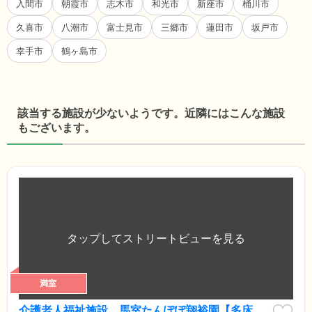
入間市
朝霞市
志木市
和光市
新座市
桶川市
久喜市
八潮市
富士見市
三郷市
蓮田市
坂戸市
幸手市
鶴ヶ島市
該当する施設が少ないようです。近隣にはこんな施設
もございます。
満室
介護老人福祉施設 馬室たんぽぽ翔裕園【多床