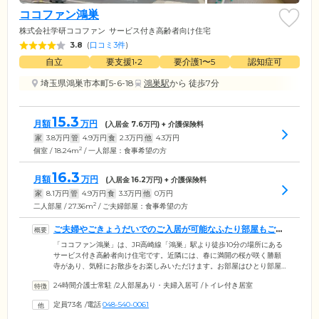
ココファン鴻巣
株式会社学研ココファン
サービス付き高齢者向け住宅
3.8
(
口コミ3件
)
自立
要支援1•2
要介護1〜5
認知症可
埼玉県鴻巣市本町5-6-18
鴻巣駅
から 徒歩7分
15.3
月額
万円
(入居金
7.6
万円) + 介護保険料
家
3.8
万円
管
4.9
万円
食
2.3
万円
他
4.3
万円
2
個室 / 18.24m
/ 一人部屋：食事希望の方
16.3
月額
万円
(入居金
16.2
万円) + 介護保険料
家
8.1
万円
管
4.9
万円
食
3.3
万円
他
0
万円
2
二人部屋 / 27.36m
/ ご夫婦部屋：食事希望の方
ご夫婦やごきょうだいでのご入居が可能なふたり部屋もござ
います
「ココファン鴻巣」は、JR高崎線「鴻巣」駅より徒歩10分の場所にある
サービス付き高齢者向け住宅です。近隣には、春に満開の桜が咲く勝願
寺があり、気軽にお散歩をお楽しみいただけます。お部屋はひとり部屋
のほか、ご夫婦やごきょうだいでのご入居が可能なふたり部屋もご用
24時間介護士常駐
/
2人部屋あり・夫婦入居可
/
トイレ付き居室
意。各居室にはトイレを備え付けており、ご自分のペースでご使用いた
だけます。また、当施設は「特定施設入居者生活介護」の認定を受けて
定員73名
/
電話
048-540-0061
おり、充実した介護サービスのご提供が可能です。ご入居者様の身体状