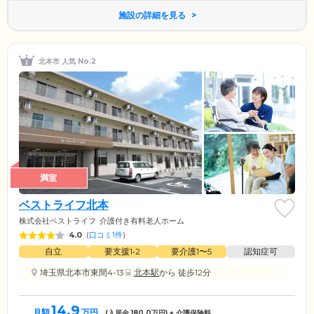
施設の詳細を見る
北本市 人気 No.2
満室
ベストライフ北本
株式会社ベストライフ
介護付き有料老人ホーム
4.0
(
口コミ1件
)
自立
要支援1•2
要介護1〜5
認知症可
埼玉県北本市東間4-13
北本駅
から 徒歩12分
14.9
月額
万円
(入居金
180.0
万円) + 介護保険料