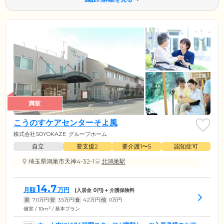
満室
こうのすケアセンターそよ風
株式会社SOYOKAZE
グループホーム
自立
要支援2
要介護1〜5
認知症可
埼玉県鴻巣市天神4-32-1
北鴻巣駅
14.7
月額
万円
(入居金
0
円) + 介護保険料
家
7.0
万円
管
3.5
万円
食
4.2
万円
他
0
万円
2
個室 / 10m
/ 基本プラン