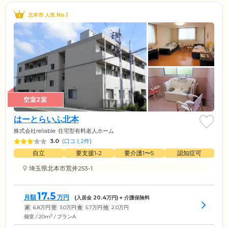
北本市 人気 No.1
空室2室
はーとらいふ北本
株式会社reliable
住宅型有料老人ホーム
3.0
(
口コミ2件
)
自立
要支援1•2
要介護1〜5
認知症可
埼玉県北本市荒井253-1
17.5
月額
万円
(入居金
20.4
万円) + 介護保険料
家
6.8
万円
管
3.0
万円
食
5.7
万円
他
2.0
万円
2
個室 / 20m
/ プランA