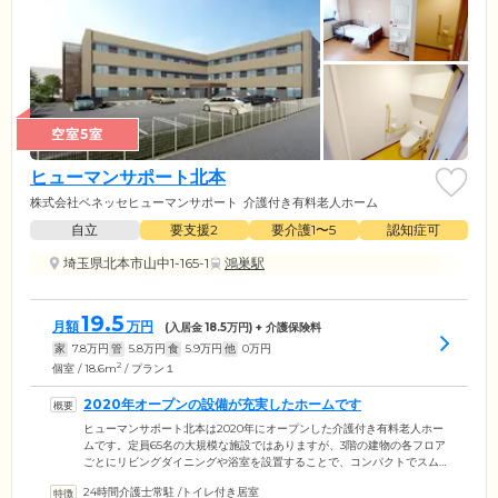
空室5室
ヒューマンサポート北本
株式会社ベネッセヒューマンサポート
介護付き有料老人ホーム
自立
要支援2
要介護1〜5
認知症可
埼玉県北本市山中1-165-1
鴻巣駅
19.5
月額
万円
(入居金
18.5
万円) + 介護保険料
家
7.8
万円
管
5.8
万円
食
5.9
万円
他
0
万円
2
個室 / 18.6m
/ プラン１
2020年オープンの設備が充実したホームです
ヒューマンサポート北本は2020年にオープンした介護付き有料老人ホー
ムです。定員65名の大規模な施設ではありますが、3階の建物の各フロア
ごとにリビングダイニングや浴室を設置することで、コンパクトでスム
ーズな移動が叶います。全室完全個室となっており、ゆったりとしたプ
24時間介護士常駐
/
トイレ付き居室
ライベート空間で自由にお過ごしいただけます。ご自宅から家具などを