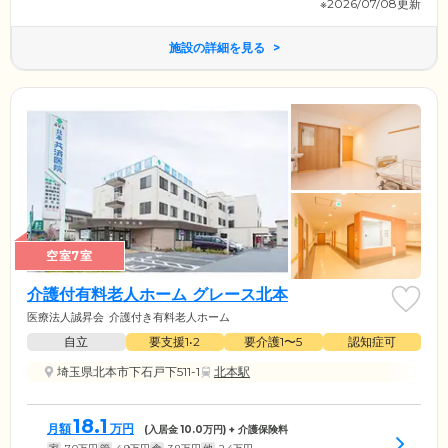
※2026/07/08更新
施設の詳細を見る
空室7室
介護付有料老人ホーム グレース北本
医療法人誠昇会
介護付き有料老人ホーム
自立
要支援1•2
要介護1〜5
認知症可
埼玉県北本市下石戸下511-1
北本駅
18.1
月額
万円
(入居金
10.0
万円) + 介護保険料