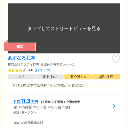
満室
あすなろ北本
株式会社アクティ群馬
介護付き有料老人ホーム
3.6
(
口コミ3件
)
自立
要支援1•2
要介護4•5
認知症可
埼玉県北本市宮内1-14
北本駅
から 徒歩12分
11.3
月額
万円
(入居金
9.8
万円) + 介護保険料
家
4.3
万円
管
3.0
万円
食
4.0
万円
他
0
万円
個室 / 基本プラン
24時間看護師常駐