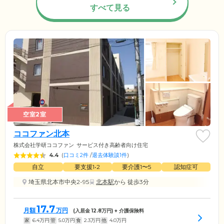
すべて見る
空室2室
ココファン北本
株式会社学研ココファン
サービス付き高齢者向け住宅
4.4
(
口コミ2件
/
退去体験談1件
)
自立
要支援1•2
要介護1〜5
認知症可
埼玉県北本市中央2-95
北本駅
から 徒歩3分
17.7
月額
万円
(入居金
12.8
万円) + 介護保険料
家
6.4
万円
管
5.0
万円
食
2.3
万円
他
4.0
万円