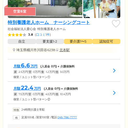
空室6室
特別養護老人ホーム ナーシングコート
社会福祉法人愛心会
特別養護老人ホーム
3.8
(
口コミ1件
)
自立
要支援1•2
要介護1〜5
認知症可
埼玉県桶川市川田谷6238
北本駅
6.6
月額
万円
(入居金
0
円) + 介護保険料
家
2.5
万円
管
0
万円
食
1.2
万円
他
3.0
万円
個室 / ユニット型パターン①
22.4
月額
万円
(入居金
0
円) + 介護保険料
家
7.5
万円
管
0
万円
食
4.5
万円
他
10.4
万円
個室 / ユニット型パターン②
24時間介護士常駐
定員100名
/
居室100室
/
電話
048-786-7777