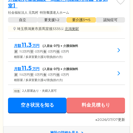
室】
社会福祉法人 元気村
特別養護老人ホーム
自立
要支援1•2
要介護3〜5
認知症可
埼玉県鴻巣市原馬室後3335
北鴻巣駅
11.3
月額
万円
(入居金
0
円) + 介護保険料
家
11.3
万円
管
0
万円
食
0
万円
他
0
万円
相部屋 / 多床室要介護3(1割負担の方)
11.5
月額
万円
(入居金
0
円) + 介護保険料
家
11.5
万円
管
0
万円
食
0
万円
他
0
万円
相部屋 / 多床室要介護4(1割負担の方)
2人部屋あり・夫婦入居可
空き状況を知る
料金見積もり
※2026/07/07更新
施設の詳細を見る