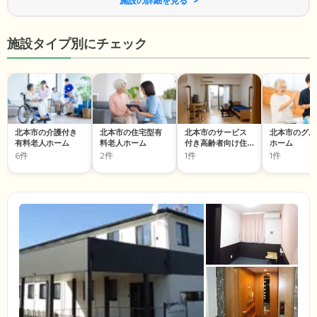
施設の詳細を見る
施設タイプ別にチェック
北本市の介護付き
北本市の住宅型有
北本市のサービス
北本市のグル
有料老人ホーム
料老人ホーム
付き高齢者向け住
ホーム
宅
6件
2件
1件
1件