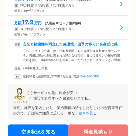
家
6.6
万円
管
6.1
万円
食
2.2
万円
他
0
万円
2
個室 / 18m
/ プランa
17.9
月額
万円
(入居金
0
円) + 介護保険料
家
9.6
万円
管
6.1
万円
食
2.2
万円
他
0
万円
2
個室 / 18m
/ プランb
安全と快適性を両立した住環境。四季の移ろいを身近に感じ
ていただけます
「ベストライフ北本」は、北本市東間にある介護付き有料老人ホームで
す。周辺は豊かな緑に恵まれた静かな住宅街。春には道沿いの桜が満開
に咲き誇り、季節の移ろいをお楽しみいただけます。スタッフは24時間
常駐。お食事や入浴、排せつの介助をはじめ、居室清掃、服薬支援、病
24時間介護士常駐
院への付き添いなど、幅広いサポートで健やかな毎日をお守りします。
館内は段差をなくし、随所に手すりを設けたバリアフリー設計を採用。
定員65名
/
居室65室
/
2015年7月設立
/
電話
048-540-3155
全65室のお部屋は個室をご用意しました。ほかのご入居者様とおしゃべ
りや、趣味の活動を楽しんだあとは、ゆったりとプライベートな時間も
お過ごしいただけます。
サービスの割に料金が安い。
施設で処理すべき書類など全て私...
4.0
最初に施設を案内したり、契約関係の話をしたりしたのが営業専任
の方で、介護等の知識に乏しく、単な...
続きを見る
空き状況を知る
料金見積もり