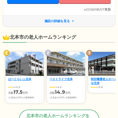
※2026/08/07更新
施設の詳細を見る
北本市の老人ホームランキング
はーとらいふ北本
ベストライフ北本
特別養護老人ホーム
せ北本
3.0
4.0
3.8
17.5
14.9
月額
万円
月額
万円
(入居金20万円+介護保険料)
(入居金180万円+介護保険料)
北本市の老人ホームランキングを