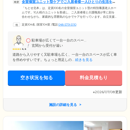
全室個室ユニット型ケアでご入居者様一人ひとりの生活をサ
ポートしています
「ちとせ北本」は、定員100名の全室個室ユニット型の特別養護老人ホー
ムです。10人程のユニットを形成し、ご入居者様と介護職員が常に顔を
合わせながら、家庭的な雰囲気のなかでケアを行っています。自立支援
フロア、医療的ケアが必要な方のフロア、認知症の方のフロアに分け、
定員104名
/
居室104室
/
電話
048-579-5110
ご入居者様のニーズに合ったケアを行えることが特徴。24時間常駐して
いる介護職員と看護職員が協力し、提携している北本病院、埼玉県王病
院、鴻巣病院、蓮田病院と連携を取りながら、日常生活から緊急時まで
しっかりとサポートしています。また、機能訓練指導員が常駐していま
駐車場が広くて一台一台のスペー...
すので、個別のリハビリを行える環境です。そのほか、看取りケアも行
玄関から受付が遠い
っております。
4.4
道路から入りやすく又駐車場も広く、一台一台のスペースが広く車
を停めやすいです。ちょっと用足しの...
続きを見る
空き状況を知る
料金見積もり
※2026/07/08更新
施設の詳細を見る