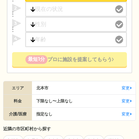
2
3
4
最短1分
プロに施設を提案してもらう
エリア
北本市
変更
料金
下限なし〜上限なし
変更
介護/医療
指定なし
変更
近隣の市区町村から探す