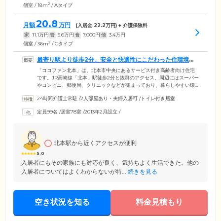
2
個室 / 18m
/ Aタイプ
20.8
月額
万円
(入居金
22.2
万円) + 介護保険料
家
11.1
万円
管
5.6
万円
食
7,000
円
他
3.4
万円
2
個室 / 36m
/ Cタイプ
最寄り駅より徒歩2分。安全と快適性にこだわった住環境を
ご用意しました
「ココファン北本」は、北本市中央にあるサービス付き高齢者向け住宅
です。JR高崎線「北本」駅徒歩2分と抜群のアクセス。周辺にはスーパー
やコンビニ、郵便局、クリニックなどが集まっており、暮らしやすい環
境です。館内は段差をなくし、つまずきや転倒を防止するバリアフリー
24時間介護士常駐
/
2人部屋あり・夫婦入居可
/
トイレ付き居室
設計。全78室のお部屋にはトイレや洗面台、収納、ナースコールなどを
完備しています。もちろん気分に合わせて、ご家族様と外食やお散歩に
定員99名
/
居室78室
/
2013年2月設立
/
出かけることも自由です。いつまでものびのびと「自分らしい」毎日を
お楽しみください。そのほか当ホームは一般の賃貸住宅同様、敷金のみ
でご入居いただけるため、初期費用を抑えてお引越ししたい方にも最適
です。
北本駅から近くアクセスが便利
5.0
入居者にもその家族にも対応が良く、気持ちよく生活できた。他の
入居者についてはよくわからないが特...
続きを見る
空き状況を知る
料金見積もり