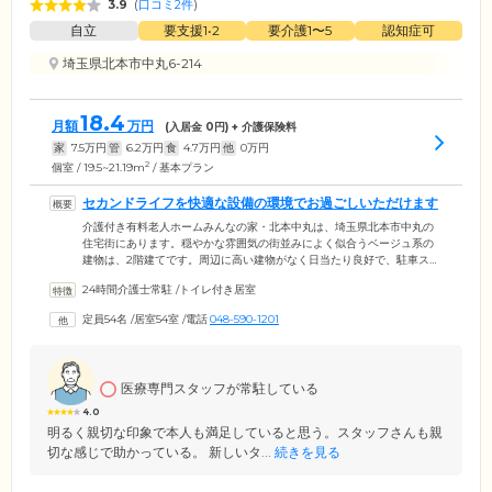
3.9
(
口コミ2件
)
自立
要支援1•2
要介護1〜5
認知症可
埼玉県北本市中丸6-214
18.4
月額
万円
(入居金
0
円) + 介護保険料
家
7.5
万円
管
6.2
万円
食
4.7
万円
他
0
万円
2
個室 / 19.5~21.19m
/ 基本プラン
セカンドライフを快適な設備の環境でお過ごしいただけます
介護付き有料老人ホームみんなの家・北本中丸は、埼玉県北本市中丸の
住宅街にあります。穏やかな雰囲気の街並みによく似合うベージュ系の
建物は、2階建てです。周辺に高い建物がなく日当たり良好で、駐車スペ
ースを多めにご用意しています。中山道・圏央道・関越自動車道からの
24時間介護士常駐
/
トイレ付き居室
アクセスがよく、ご家族様のご訪問にも便利な環境です。ご入居者様の
居室は、備え付けの電動介護ベッドを含めてもゆとりのある広さ。車い
定員54名
/
居室54室
/
電話
048-590-1201
す対応のトイレやカーテンも、設置済みです。居室も含め、館内はバリ
アフリーで快適にお過ごしいただけるようになっています。
医療専門スタッフが常駐している
4.0
明るく親切な印象で本人も満足していると思う。スタッフさんも親
切な感じで助かっている。 新しいタ...
続きを見る