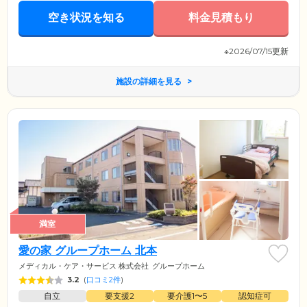
空き状況を知る
料金見積もり
※2026/07/15更新
施設の詳細を見る
満室
愛の家 グループホーム 北本
メディカル・ケア・サービス 株式会社
グループホーム
3.2
(
口コミ2件
)
自立
要支援2
要介護1〜5
認知症可