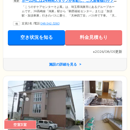
ホーム内には24時間スタッフが常駐し、ご入居者様のケア
をいたします
「こうのすケアセンターそよ風」は、埼玉県鴻巣市にあるグループホー
ムです。JR高崎線「鴻巣」駅から「騎西福祉センター」または「加須
駅・加須車庫」行きのバスに乗り、「天神四丁目」バス停で下車。「天
神四丁目」バス停からは、徒歩1分です。ホームの周辺は閑静な住宅街
定員2名
/
電話
048-542-3260
で、静かな環境のなかで穏やかな生活をお楽しみいただけます。ご入居
条件は要支援2または要介護1から5の認定と、医師から認知症の診断を受
けている方です。ホーム内には24時間スタッフが常駐し、ご入居者様の
空き状況を知る
料金見積もり
ケアとサポートを行いますのでご安心ください。またお部屋は全室個室
なので、プライベートな時間も大切にしながら生活することができま
す。
※2026/08/05更新
施設の詳細を見る
空室3室