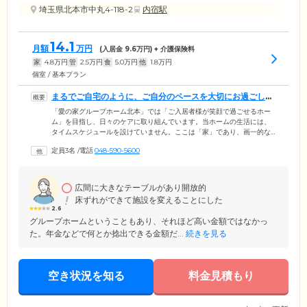
埼玉県北本市中丸4-118-2
内宿駅
14.1
月額
万円
(入居金
9.6
万円) + 介護保険料
家
4.8
万円
管
2.5
万円
食
5.0
万円
他
1.8
万円
個室 / 基本プラン
まるでご自宅のように、ご自分のペースを大切にお過ごしく
ださい
「愛の家グループホーム北本」では「ご入居者様が笑顔で過ごせるホー
ム」を目指し、日々のケアに取り組んでいます。当ホームの生活には、
タイムスケジュールを設けていません。ここは「家」であり、画一的な
時間割を重視した「施設」ではないためです。健康的なお食事、お茶の
定員3名
/
電話
048-590-5600
時間のほか、普段の生活と同じようにお掃除やお洗濯をしたり、散歩や
買い物、レクリエーションをお楽しみいただけます。お風呂もご希望に
合わせて入り、眠る前のひとときはリビングでのんびり。21時を過ぎる
とほとんどの方がお部屋に戻られ、読書などをしてから就寝していま
広間に大きなテーブルがあり開放的
す。みなさまがご自分の意志で、心豊かに過ごしていただけるようお手
床ずれができて施設を変えることにした
伝いします。
2.6
グループホームということもあり、それほど高い金額ではなかっ
た。年金などで何とか捻出できる金額だ...
続きを見る
空き状況を知る
料金見積もり