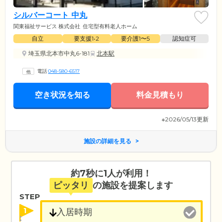
シルバーコート 中丸
関東福祉サービス 株式会社
住宅型有料老人ホーム
自立
要支援1•2
要介護1〜5
認知症可
埼玉県北本市中丸6-181
北本駅
電話
048-580-6517
空き状況を知る
料金見積もり
※2026/05/13更新
施設の詳細を見る
約7秒に1人が利用！
ピッタリ
の施設を提案します
STEP
1