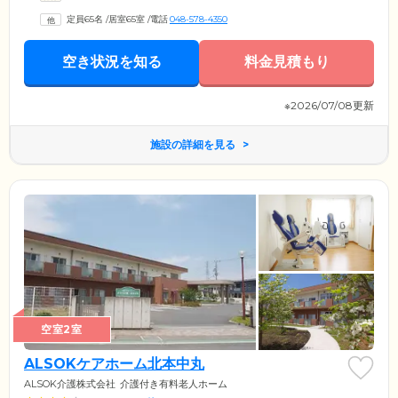
持ち込んでいただくことも可能です。お好きにレイアウトして、お過ご
定員65名
/
居室65室
/
電話
048-578-4350
しください。建物はバリアフリー設計で廊下の幅を広めに確保。車いす
や杖をご利用の方も安全に移動できるよう配慮しています。
空き状況を知る
料金見積もり
※2026/07/08更新
施設の詳細を見る
空室2室
ALSOKケアホーム北本中丸
ALSOK介護株式会社
介護付き有料老人ホーム