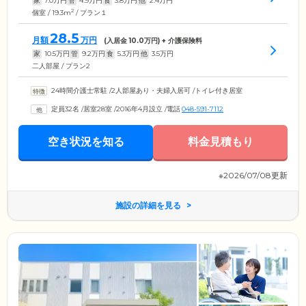
家
7.0
万円
管
4.9
万円
食
3.8
万円
他
2.4
万円
2
個室 / 19.3m
/ プラン１
28.5
月額
万円
(入居金
10.0
万円) + 介護保険料
家
10.5
万円
管
9.2
万円
食
5.3
万円
他
3.5
万円
二人部屋 / プラン2
24時間介護士常駐
/
2人部屋あり・夫婦入居可
/
トイレ付き居室
定員32名
/
居室28室
/
2016年4月設立
/
電話
048-591-7112
空き状況を知る
料金見積もり
※2026/07/08更新
施設の詳細を見る