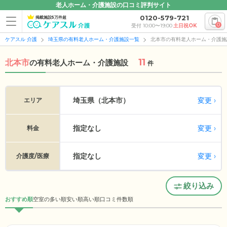
老人ホーム・介護施設の口コミ評判サイト
0120-579-721
掲載施設5万件超
0
受付 10:00〜19:00
土日祝OK
ケアスル 介護
埼玉県の有料老人ホーム・介護施設一覧
北本市の有料老人ホーム・介護施
11
北本市
の
有料老人ホーム・介護施設
件
変更
埼玉県（北本市）
エリア
指定なし
変更
料金
指定なし
変更
介護度/医療
絞り込み
おすすめ順
空室の多い順
安い順
高い順
口コミ件数順