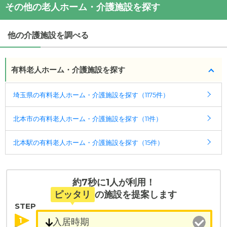
・
コロナ禍でしたので見学は出来なかったですが入
その他の老人ホーム・介護施設を探す
・
住所：
埼玉県
北本市
深井3-25-1
院していた病院さ...
・
最寄り駅：
・
持病のせいで、施設に入居ができないところ、入
他の介護施設を調べる
院させてもらえた...
特別養護老人ホーム ちとせ北本
の
交通アクセス
・ＪＲ高崎線 北本駅東口より車で5分
施設の雰囲気
有料老人ホーム・介護施設を探す
特別養護老人ホーム ちとせ北本
のページでは、8枚
の施設写真を見ることができます。
埼玉県の有料老人ホーム・介護施設を探す（1175件）
◎ケアスル 介護の3つの特徴
北本市の有料老人ホーム・介護施設を探す（11件）
・経験豊富な入居相談員が完全無料で施設探しをサ
ポート
北本駅の有料老人ホーム・介護施設を探す（15件）
入居相談：
0120-579-721
（無料）
受付時間：10：00～19：00
・全国10000件の介護施設情報を掲載
約7秒に1人が利用！
幅広い選択肢の中から、条件にあった施設を選ぶ
ピッタリ
の施設を提案します
ことができます。
STEP
1
・こだわりの条件や医療体制から施設を探せる