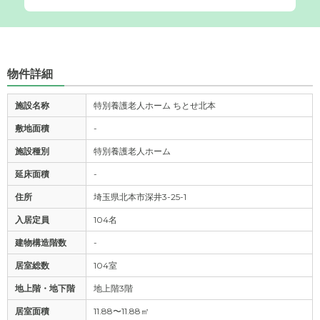
物件詳細
施設名称
特別養護老人ホーム ちとせ北本
敷地面積
-
施設種別
特別養護老人ホーム
延床面積
-
住所
埼玉県北本市深井3-25-1
入居定員
104名
建物構造階数
-
居室総数
104室
地上階・地下階
地上階3階
居室面積
11.88〜11.88㎡