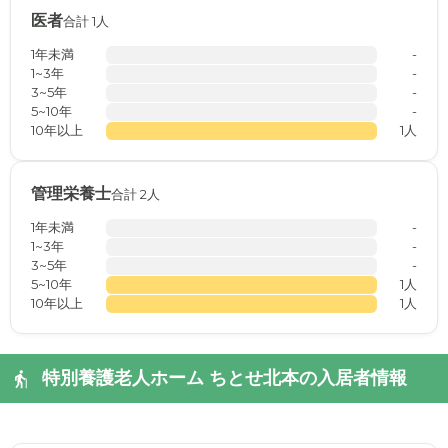
医者
合計 1人
1年未満
-
1~3年
-
3~5年
-
5~10年
-
10年以上
1人
管理栄養士
合計 2人
1年未満
-
1~3年
-
3~5年
-
5~10年
1人
10年以上
1人
特別養護老人ホーム ちとせ北本の入居者情報