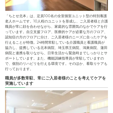
「ちとせ北本」は、定員100名の全室個室ユニット型の特別養護
老人ホームです。10人程のユニットを形成し、ご入居者様と介護
職員が常に顔を合わせながら、家庭的な雰囲気のなかでケアを行
っています。自立支援フロア、医療的ケアが必要な方のフロア、
認知症の方のフロアに分け、ご入居者様のニーズに合ったケアを
行えることが特徴。24時間常駐している介護職員と看護職員が
協力し、提携している北本病院、埼玉県王病院、鴻巣病院、蓮田
病院と連携を取りながら、日常生活から緊急時までしっかりとサ
ポートしています。また、機能訓練指導員が常駐していますの
で、個別のリハビリを行える環境です。そのほか、看取りケアも
行っております。
職員が多数常駐、常にご入居者様のことを考えてケアを
実施しています