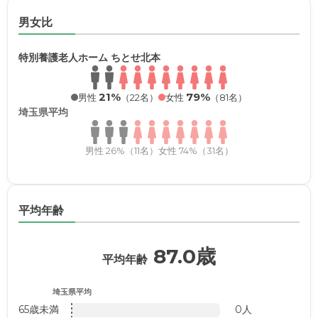
男女比
特別養護老人ホーム ちとせ北本
21%
79%
男性
（22名）
女性
（81名）
埼玉県平均
男性 26%（11名）
女性 74%（31名）
平均年齢
87.0歳
平均年齢
埼玉県平均
65歳未満
0人