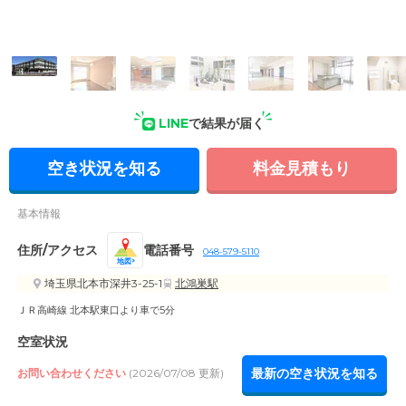
LINE
で結果が届く
空き状況を知る
料金見積もり
基本情報
住所/アクセス
電話番号
048-579-5110
地図
埼玉県北本市深井3-25-1
北鴻巣駅
ＪＲ高崎線 北本駅東口より車で5分
空室状況
最新の空き状況を知る
お問い合わせください
(2026/07/08 更新)