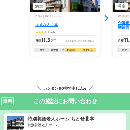
満室
満室
介護付き有料老人ホーム
特別養護老
介護老
あすなろ北本
翔裕園
3.6
11.3
11
月額
万円
月額
(入居金
9
万円
+介護保険料)
自立
要支援1・2
要介護4・5
認知症可
自立
カンタン60秒で申し込み
この施設にお問い合わせ
無料
特別養護老人ホーム ちとせ北本
特別養護老人ホーム