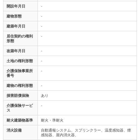
開設年月日
-
建物形態
-
建築年月日
-
居住契約の権利
-
形態
改築年月日
-
土地の権利形態
-
介護保険事業所
-
番号
建物の権利形態
-
損害賠償保険
あり
介護保険サービ
-
ス
耐火建築物基準
耐火・準耐火
消火設備
自動通報システム、スプリンクラー、温度感知器、煙
感知器、屋内消火器、