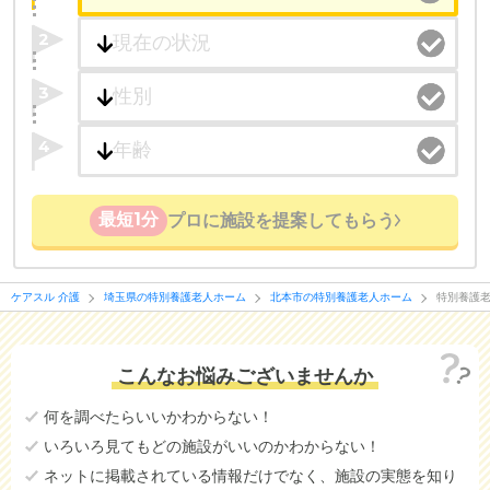
たとえば「カラオケ」「麻雀」が楽しめる施設、
2
「夫婦入居可」の施設、「看取り可」の施設など、
医療・看護体制から施設を探すこともできます。
3
4
最短1分
プロに施設を提案してもらう
ケアスル 介護
埼玉県の特別養護老人ホーム
北本市の特別養護老人ホーム
特別養護老
こんなお悩みございませんか
何を調べたらいいかわからない！
いろいろ見てもどの施設がいいのかわからない！
ネットに掲載されている情報だけでなく、施設の実態を知り