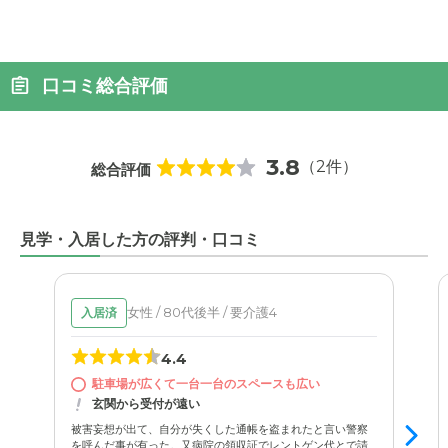
口コミ総合評価
3.8
（2件）
総合評価
見学・入居した方の評判・口コミ
女性 / 80代後半 / 要介護4
入居済
4.4
駐車場が広くて一台一台のスペースも広い
玄関から受付が遠い
被害妄想が出て、自分が失くした通帳を盗まれたと言い警察
を呼んだ事が有った。又病院の領収証でレントゲン代とで請