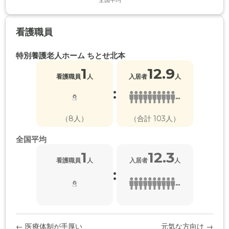
全国平均
看護職員
特別養護老人ホーム ちとせ北本
1
12.9
看護職員
人
入居者
人
:
...
（8人）
（合計 103人）
全国平均
1
12.3
看護職員
人
入居者
人
:
...
← 医療体制が手厚い
元気な方向け →