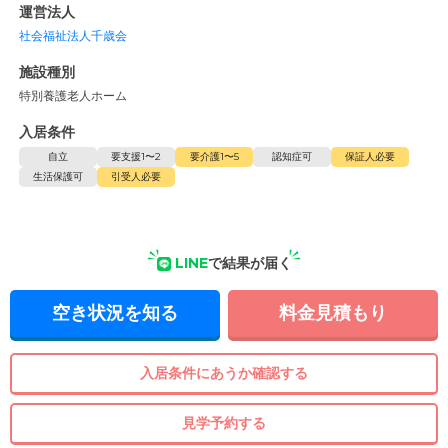
運営法人
社会福祉法人千歳会
施設種別
特別養護老人ホーム
入居条件
自立
要支援1〜2
要介護1〜5
認知症可
保証人必要
生活保護可
引受人必要
LINE
で結果が届く
空き状況を知る
料金見積もり
入居条件にあうか確認する
見学予約する