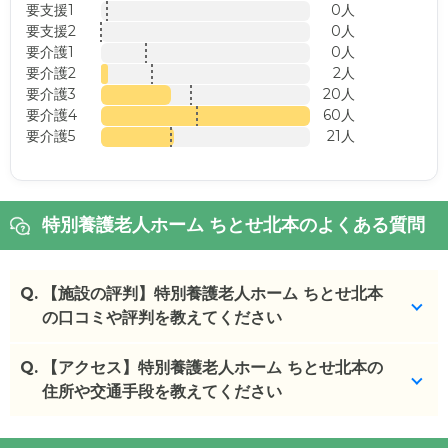
要支援1
0人
要支援2
0人
要介護1
0人
要介護2
2人
要介護3
20人
要介護4
60人
要介護5
21人
特別養護老人ホーム ちとせ北本のよくある質問
Q.
【施設の評判】特別養護老人ホーム ちとせ北本
の口コミや評判を教えてください
Q.
特別養護老人ホーム ちとせ北本を見学した方の口コ
【アクセス】特別養護老人ホーム ちとせ北本の
ミを確認できます。
住所や交通手段を教えてください
特別養護老人ホーム ちとせ北本
の
口コミ
特別養護老人ホーム ちとせ北本
の
交通アクセス