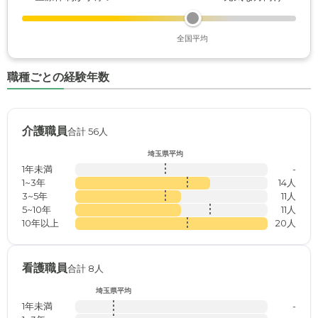
全国平均
職種ごとの経験年数
介護職員
合計 56人
埼玉県平均
1年未満
-
1~3年
14人
3~5年
11人
5~10年
11人
10年以上
20人
看護職員
合計 8人
埼玉県平均
1年未満
-