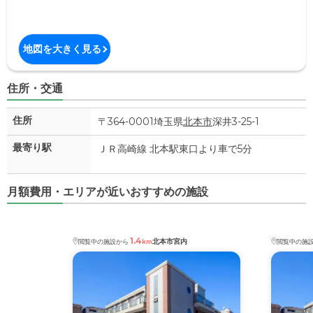
地図を大きく見る
住所・交通
住所
〒364-0001埼玉県
北本市
深井3-25-1
最寄り駅
ＪＲ高崎線 北本駅東口より車で5分
月額費用・エリアが近いおすすめの施設
1.4
北本市宮内
閲覧中の施設から
km
閲覧中の施