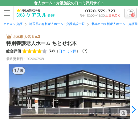
老人ホーム・介護施設の口コミ評判サイト
0120-579-721
掲載施設5万件超
0
受付 10:00〜19:00
土日祝OK
ケアスル 介護
埼玉県の有料老人ホーム・介護施設一覧
北本市の有料老人ホーム・介護施
北本市 人気 No.3
特別養護老人ホーム ちとせ北本
総合評価
3.8
（
口コミ
2
件
）
?
1
/
8
最終更新日：2026/07/08
1
/
8
外観: スタイリッシュな外観。全室個室とした総居室数100を
有する特別養護老人ホームで、埼玉県初の自立支援介護フロア
を導入しています。