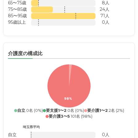
65〜75歳
8人
75〜85歳
24人
85〜95歳
71人
95歳以上
0人
介護度の構成比
98%
自立
0名 (0%)
要支援1〜2
0名 (0%)
要介護1〜2
2名 (2%)
要介護3〜5
101名 (98%)
埼玉県平均
自立
0人