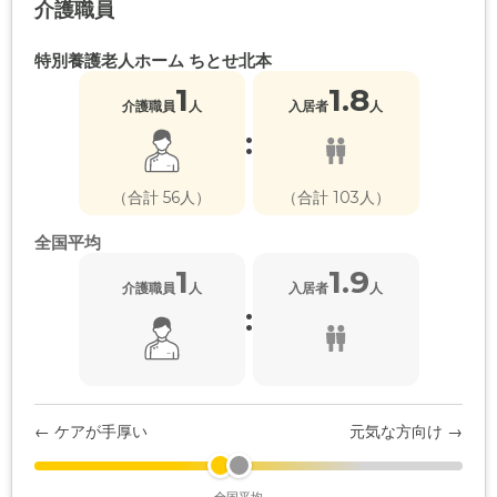
介護職員
特別養護老人ホーム ちとせ北本
1
1.8
介護職員
人
入居者
人
:
（合計 56人）
（合計 103人）
全国平均
1
1.9
介護職員
人
入居者
人
:
← ケアが手厚い
元気な方向け →