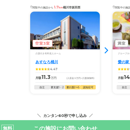
1.7
桶川市坂田西
閲覧中の施設から
km
閲覧中の施
空室3室
満室
介護付き有料老人ホーム
グループホ
あすなろ桶川
愛の家
4.47
11.3
14
月額
万円
月額
(入居金
9
万円
+介護保険料)
自立
要支援1・2
要介護2〜5
認知症可
自立
カンタン60秒で申し込み
この施設にお問い合わせ
無料