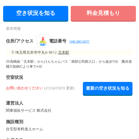
空き状況を知る
料金見積もり
基本情報
住所/アクセス
電話番号
048-580-6517
地図
埼玉県北本市中丸6-181
北本駅
JR高崎線「北本駅」からけんちゃんバス「南部公民館入口」から徒歩11分 圏央道
桶川加納ICより車で4分
空室状況
最新の空き状況を知る
お問い合わせください
(2026/05/13 更新)
運営法人
関東福祉サービス 株式会社
施設種別
住宅型有料老人ホーム