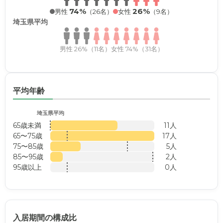
74%
26%
男性
（26名）
女性
（9名）
埼玉県平均
男性 26%（11名）
女性 74%（31名）
平均年齢
埼玉県平均
65歳未満
11人
65〜75歳
17人
75〜85歳
5人
85〜95歳
2人
95歳以上
0人
入居期間の構成比