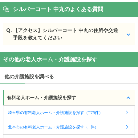
シルバーコート 中丸のよくある質問
Q.
【アクセス】シルバーコート 中丸の住所や交通
手段を教えてください
シルバーコート 中丸
の
交通アクセス
その他の老人ホーム・介護施設を探す
・
住所：
埼玉県
北本市
中丸6-181
・
最寄り駅：
他の介護施設を調べる
シルバーコート 中丸
の
交通アクセス
・JR高崎線「北本駅」からけんちゃんバス「南部公
民館入口」から徒歩11分 圏央道桶川加納ICより車
有料老人ホーム・介護施設を探す
で4分
埼玉県の有料老人ホーム・介護施設を探す（1175件）
北本市の有料老人ホーム・介護施設を探す（11件）