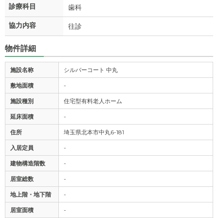
診療科目
歯科
協力内容
往診
物件詳細
施設名称
シルバーコート 中丸
敷地面積
-
施設種別
住宅型有料老人ホーム
延床面積
-
住所
埼玉県北本市中丸6-181
入居定員
-
建物構造階数
-
居室総数
-
地上階・地下階
-
居室面積
-