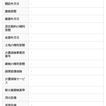
開設年月日
-
建物形態
-
建築年月日
-
居住契約の権利
-
形態
改築年月日
-
土地の権利形態
-
介護保険事業所
-
番号
建物の権利形態
-
損害賠償保険
-
介護保険サービ
-
ス
耐火建築物基準
消火設備
-
居室設備
-