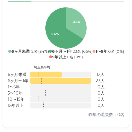
34%
66%
6ヶ月未満
12名 (34%)
6ヶ月〜1年
23名 (66%)
1〜5年
0名 (0%)
5年以上
0名 (0%)
埼玉県平均
6ヶ月未満
12人
6ヶ月〜1年
23人
1〜5年
0人
5〜10年
0人
10〜15年
0人
15年以上
0人
昨年の退去数：0名