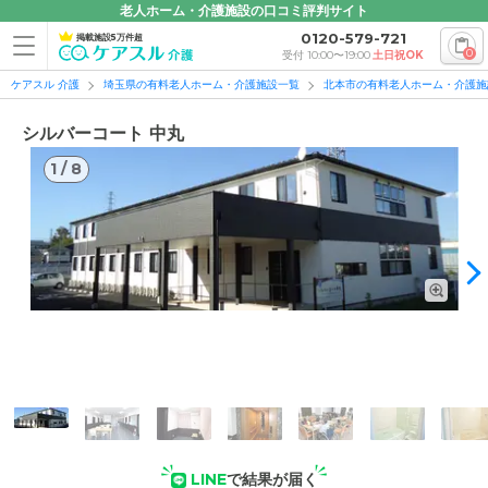
老人ホーム・介護施設の口コミ評判サイト
0120-579-721
掲載施設5万件超
0
受付 10:00〜19:00
土日祝OK
ケアスル 介護
埼玉県の有料老人ホーム・介護施設一覧
北本市の有料老人ホーム・介護施
シルバーコート 中丸
1
/
8
1
/
8
外観の写真
LINE
で結果が届く