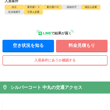
入居条件
自立
要支援1・2
要介護1〜5
認知症可
保証人必要
生活保護可
引受人必要
LINE
で結果が届く
空き状況を知る
料金見積もり
入居条件にあうか確認する
シルバーコート 中丸の交通アクセス