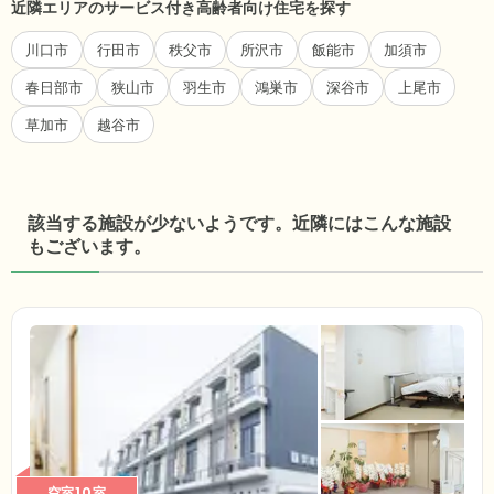
近隣エリアのサービス付き高齢者向け住宅を探す
川口市
行田市
秩父市
所沢市
飯能市
加須市
春日部市
狭山市
羽生市
鴻巣市
深谷市
上尾市
草加市
越谷市
該当する施設が少ないようです。近隣にはこんな施設
もございます。
空室10室