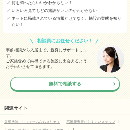
何を調べたらいいかわからない！
13.7
坂戸市
万円
いろいろ見てもどの施設がいいのかわからない！
9.4
春日部市
万円
ネットに掲載されている情報だけでなく、施設の実態を知り
たい！
9.2
ふじみ野市
万円
5.6
熊谷市
万円
相談員にお任せください！
4.4
三郷市
万円
事前相談から入居まで、親身にサポートしま
す。
2.4
深谷市
万円
ご家族含めて納得できる施設に出会えるよう、
2.0
新座市
お手伝いさせて頂きます。
万円
33.4
さいたま市西区
(参考値)
万円
無料で相談する
25.8
さいたま市大宮区
(参考値)
万円
19.5
さいたま市桜区
(参考値)
万円
23.1
さいたま市岩槻区
(参考値)
関連サイト
万円
5.5
行田市
(参考値)
万円
外壁塗装・リフォームならヌリカエ
不動産査定ならすまいステップ
9.7
秩父市
(参考値)
万円