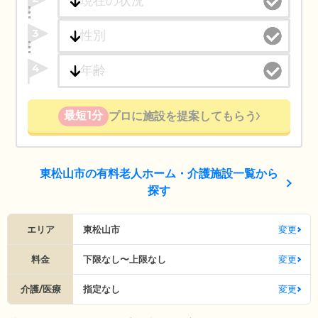
3
4
最短1分
プロに施設を提案してもらう
東松山市の有料老人ホーム・介護施設一覧から
探す
エリア
東松山市
変更
料金
下限なし〜上限なし
変更
介護/医療
指定なし
変更