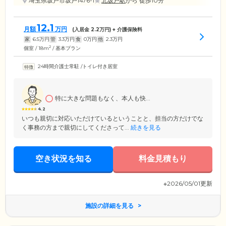
埼玉県坂戸市坂戸1476-1
北坂戸駅
から 徒歩10分
12.1
月額
万円
(入居金
2.2
万円) + 介護保険料
家
6.5
万円
管
3.3
万円
食
0
万円
他
2.3
万円
2
個室 / 18m
/ 基本プラン
24時間介護士常駐
/
トイレ付き居室
特に大きな問題もなく、本人も快...
4.2
いつも親切に対応いただけているということと、担当の方だけでな
く事務の方まで親切にしてくださって...
続きを見る
空き状況を知る
料金見積もり
※2026/05/01更新
施設の詳細を見る