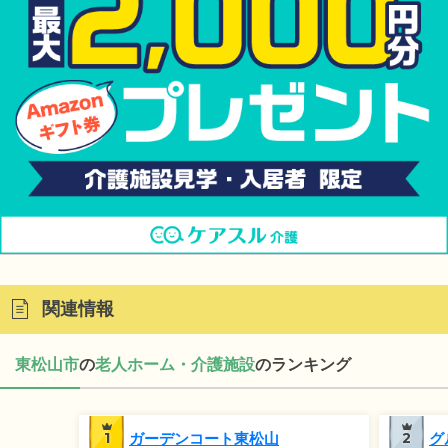
関連情報
東松山市
の
老人ホーム・介護施設
のランキング
1
ガーデンコート東松山
2
グ