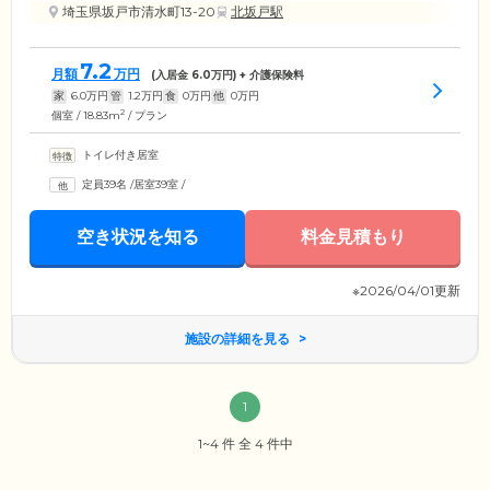
埼玉県坂戸市清水町13-20
北坂戸駅
7.2
月額
万円
(入居金
6.0
万円) + 介護保険料
家
6.0
万円
管
1.2
万円
食
0
万円
他
0
万円
2
個室 / 18.83m
/ プラン
トイレ付き居室
定員39名
/
居室39室
/
空き状況を知る
料金見積もり
※2026/04/01更新
施設の詳細を見る
1
1~4 件 全 4 件中