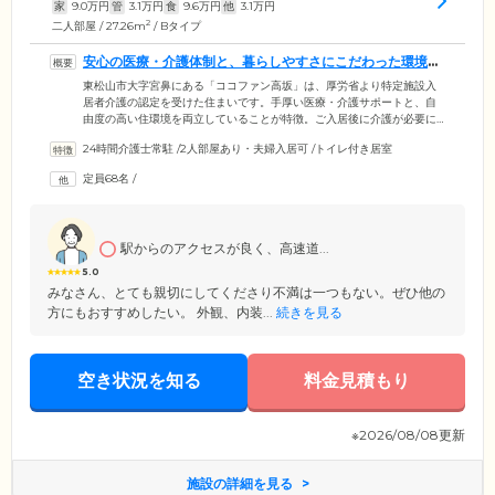
家
9.0
万円
管
3.1
万円
食
9.6
万円
他
3.1
万円
2
二人部屋 / 27.26m
/ Bタイプ
安心の医療・介護体制と、暮らしやすさにこだわった環境を
兼ね備えています
東松山市大字宮鼻にある「ココファン高坂」は、厚労省より特定施設入
居者介護の認定を受けた住まいです。手厚い医療・介護サポートと、自
由度の高い住環境を両立していることが特徴。ご入居後に介護が必要に
なった場合も安心の環境のため、介護を必要としない「自立」の方から
24時間介護士常駐
/
2人部屋あり・夫婦入居可
/
トイレ付き居室
要介護5の認定を受けた方まで、幅広い身体状況の方々にご入居いただけ
ます。館内は段差をなくし、つまずきや転倒を防止するバリアフリー設
定員68名
/
計を採用。お部屋にはトイレや浴室、キッチン、ナースコールなどを完
備しています。もちろんその日の気分に合わせて、外食やお散歩に出か
けることも自由です。いつまでも「ご自分らしい」毎日をお楽しみくだ
さい。
駅からのアクセスが良く、高速道...
5.0
みなさん、とても親切にしてくださり不満は一つもない。ぜひ他の
方にもおすすめしたい。 外観、内装...
続きを見る
空き状況を知る
料金見積もり
※2026/08/08更新
施設の詳細を見る