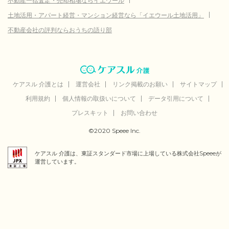
不動産一括査定・売却相場ならイエウール
17.5
所沢市
(参考値)
万円
土地活用・アパート経営・マンション経営なら「イエウール土地活用」
14.1
飯能市
不動産会社の評判ならおうちの語り部
(参考値)
万円
11.5
加須市
(参考値)
万円
8.2
狭山市
(参考値)
万円
17.1
羽生市
ケアスル 介護とは
(参考値)
運営会社
リンク掲載のお願い
サイトマップ
万円
利用規約
個人情報の取扱いについて
データ引用について
9.8
鴻巣市
(参考値)
万円
プレスキット
お問い合わせ
3.3
草加市
(参考値)
万円
©2020 Speee Inc.
266.9
朝霞市
(参考値)
万円
ケアスル 介護は、東証スタンダード市場に上場している株式会社Speeeが
20.9
志木市
(参考値)
万円
運営しています。
44.8
和光市
(参考値)
万円
5.5
桶川市
(参考値)
万円
20.0
久喜市
(参考値)
万円
21.5
北本市
(参考値)
万円