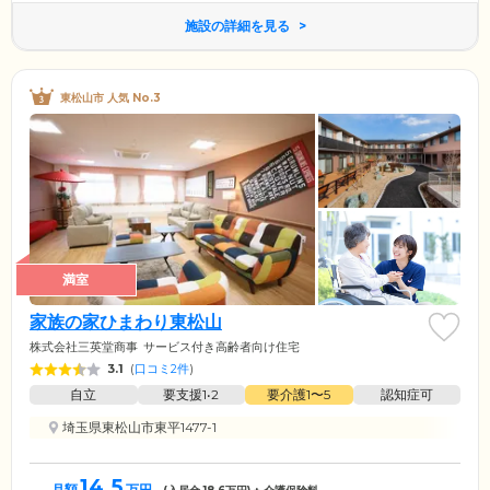
施設の詳細を見る
東松山市 人気 No.3
満室
家族の家ひまわり東松山
株式会社三英堂商事
サービス付き高齢者向け住宅
3.1
(
口コミ2件
)
自立
要支援1•2
要介護1〜5
認知症可
埼玉県東松山市東平1477-1
14.5
月額
万円