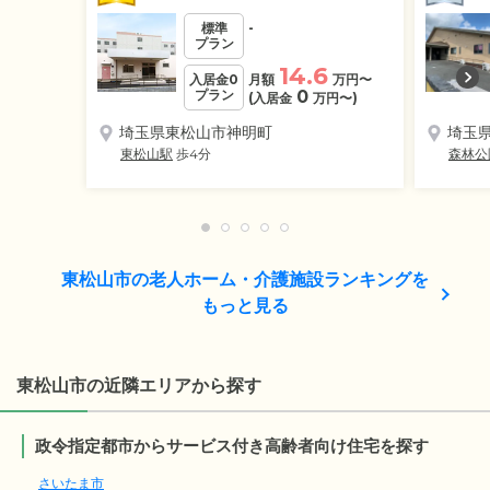
標準
-
プラン
14.6
入居金0
月額
万円
〜
プラン
0
(入居金
万円
〜)
埼玉県東松山市神明町
埼玉
東松山駅
歩4分
森林公
東松山市の老人ホーム・介護施設ランキングを
もっと見る
東松山市の近隣エリアから探す
政令指定都市からサービス付き高齢者向け住宅を探す
さいたま市