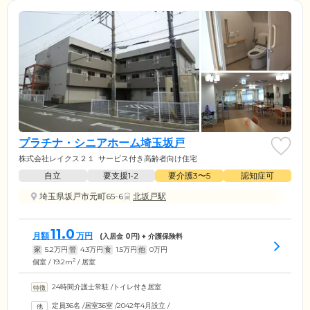
プラチナ・シニアホーム埼玉坂戸
株式会社レイクス２１
サービス付き高齢者向け住宅
自立
要支援1•2
要介護3〜5
認知症可
埼玉県坂戸市元町65-6
北坂戸駅
11.0
月額
万円
(入居金
0
円) + 介護保険料
家
5.2
万円
管
4.3
万円
食
1.5
万円
他
0
万円
2
個室 / 19.2m
/ 居室
24時間介護士常駐
/
トイレ付き居室
定員36名
/
居室36室
/
2042年4月設立
/