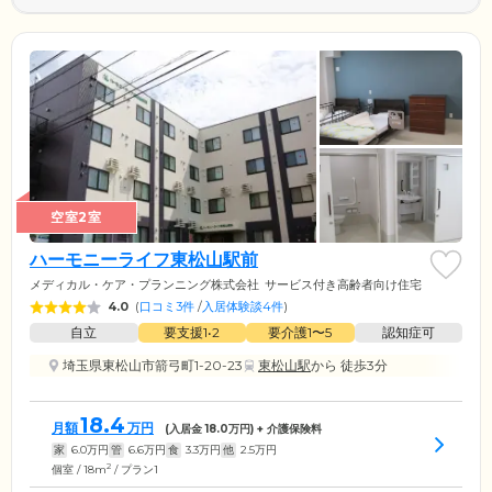
空室2室
ハーモニーライフ東松山駅前
メディカル・ケア・プランニング株式会社
サービス付き高齢者向け住宅
4.0
(
口コミ3件
/
入居体験談4件
)
自立
要支援1•2
要介護1〜5
認知症可
埼玉県東松山市箭弓町1-20-23
東松山駅
から 徒歩3分
18.4
月額
万円
(入居金
18.0
万円) + 介護保険料
家
6.0
万円
管
6.6
万円
食
3.3
万円
他
2.5
万円
2
個室 / 18m
/ プラン1