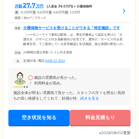
27.7
月額
万円
(入居金
36.0
万円) + 介護保険料
家
12.0
万円
管
6.6
万円
食
6.6
万円
他
2.5
万円
2
個室 / 36m
/ プラン3
介護保険サービスを受けることができる「特定施設」です
「ハーモニーライフ東松山駅前」は、厚生労働省より認定を受けた「介
護付き」のサービス付き高齢者向け住宅です。通常の「サービス付き高
齢者住宅」でご提供している安否確認と生活相談、急な体調の変化への
対応のほか、お食事や排泄、入浴の介助といった手厚い介護保険サービ
24時間介護士常駐
/
トイレ付き居室
スもご提供可能。ご入居いただけるのは介護の必要ない自立した方、そ
して介護保険認定を受けた方。そのためご入居後に介護が必要になった
定員60名
/
電話
0493-22-3322
場合もそのまま住み続けていただくことができる、安心のお住まいで
す。ホーム内には24時間常駐の介護スタッフのほか、日中は看護師や医
療スタッフも常駐し、常にご入居者様の安全と健康状態を見守っており
ます。
施設の雰囲気が良かった。
利用料金が高め。
4.0
施設全体が明るい雰囲気で良かった。スタッフの方々も明るい気持
ちの良い挨拶をしてくれて、好感が持...
続きを見る
空き状況を知る
料金見積もり
※2026/08/02更新