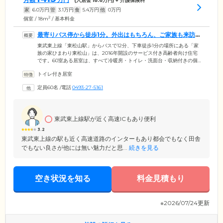
(入居金
18.6
万円) + 介護保険料
家
6.0
万円
管
3.1
万円
食
5.4
万円
他
0
万円
2
個室 / 18m
/ 基本料金
最寄りバス停から徒歩1分。外出はもちろん、ご家族も来訪
しやすい立地です
東武東上線「東松山駅」からバスで12分、下車徒歩1分の場所にある「家
族の家ひまわり東松山」は、2016年開設のサービス付き高齢者向け住宅
です。60室ある居室は、すべて冷暖房・トイレ・洗面台・収納付きの個
室。入居条件は60歳以上の方、または要介護・要支援認定を受けている
トイレ付き居室
方です。ご夫婦やご友人との入居も可能ですので、ぜひご相談くださ
い。国営武蔵丘陵森林公園や東松山カントリークラブが隣接する、緑豊
定員60名
/
電話
0493-27-5161
かな環境にある当施設。日々リラックスしながら、ゆったりとした気持
ちで毎日をお過ごしいただけます。バス停から徒歩1分と、ご入居者様の
外出はもちろん、ご家族やご友人が来訪しやすい立地も大きな魅力で
す。
東武東上線駅が近く高速ICもあり便利
3.2
東武東上線の駅も近く高速道路のインターもあり都会でもなく田舎
でもない良さが他には無い魅力だと思...
続きを見る
空き状況を知る
料金見積もり
※2026/07/24更新