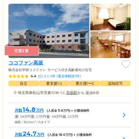
空室2室
ココファン高坂
株式会社学研ココファン
サービス付き高齢者向け住宅
4.4
(
口コミ4件
/
退去体験談1件
)
自立
要支援1•2
要介護1〜5
認知症可
埼玉県東松山市宮鼻1018-1
高坂駅
から 徒歩8分
14.8
月額
万円
(入居金
11.6
万円) + 介護保険料
家
5.8
万円
管
2.1
万円
食
4.8
万円
他
2.2
万円
2
個室 / 18.24m
/ Aタイプ
24.7
月額
万円
(入居金
18.0
万円) + 介護保険料