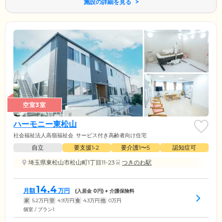
施設の詳細を見る
空室3室
ハーモニー東松山
社会福祉法人高嶺福祉会
サービス付き高齢者向け住宅
自立
要支援1•2
要介護1〜5
認知症可
埼玉県東松山市松山町1丁目11-23
つきのわ駅
14.4
月額
万円
(入居金
0
円) + 介護保険料
家
5.2
万円
管
4.9
万円
食
4.3
万円
他
0
万円
個室 / プラン1