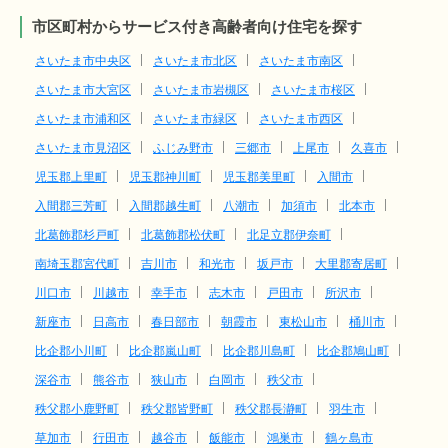
市区町村からサービス付き高齢者向け住宅を探す
さいたま市中央区
さいたま市北区
さいたま市南区
さいたま市大宮区
さいたま市岩槻区
さいたま市桜区
さいたま市浦和区
さいたま市緑区
さいたま市西区
さいたま市見沼区
ふじみ野市
三郷市
上尾市
久喜市
児玉郡上里町
児玉郡神川町
児玉郡美里町
入間市
入間郡三芳町
入間郡越生町
八潮市
加須市
北本市
北葛飾郡杉戸町
北葛飾郡松伏町
北足立郡伊奈町
南埼玉郡宮代町
吉川市
和光市
坂戸市
大里郡寄居町
川口市
川越市
幸手市
志木市
戸田市
所沢市
新座市
日高市
春日部市
朝霞市
東松山市
桶川市
比企郡小川町
比企郡嵐山町
比企郡川島町
比企郡鳩山町
深谷市
熊谷市
狭山市
白岡市
秩父市
秩父郡小鹿野町
秩父郡皆野町
秩父郡長瀞町
羽生市
草加市
行田市
越谷市
飯能市
鴻巣市
鶴ヶ島市