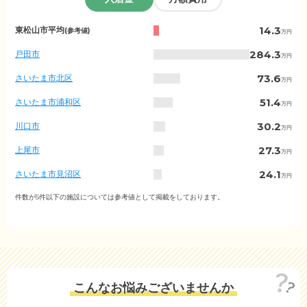
埼
14.3
東松山市平均
(参考値)
万円
玉
県
284.3
戸田市
万円
の
入
73.6
さいたま市北区
万円
居
金
51.4
さいたま市浦和区
万円
相
場
30.2
川口市
万円
（市
区
27.3
上尾市
万円
町
村
24.1
さいたま市見沼区
万円
別）
23.9
さいたま市緑区
件数が5件以下の施設については参考値として掲載をしております。
万円
22.2
さいたま市南区
万円
19.8
川越市
万円
17.6
越谷市
万円
こんなお悩みございませんか
15.7
入間市
万円