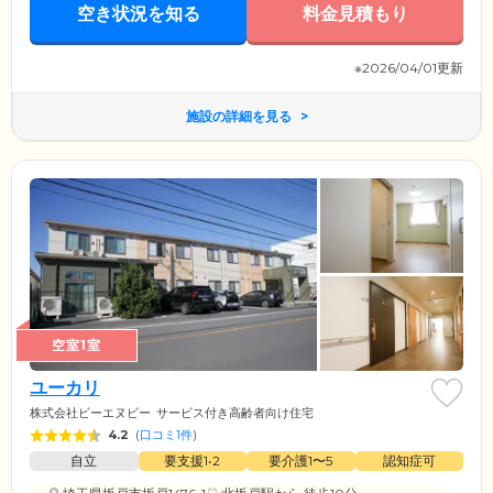
空き状況を知る
料金見積もり
※2026/04/01更新
施設の詳細を見る
空室1室
ユーカリ
株式会社ビーエヌビー
サービス付き高齢者向け住宅
4.2
(
口コミ1件
)
自立
要支援1•2
要介護1〜5
認知症可