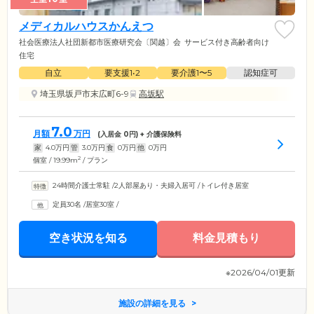
メディカルハウスかんえつ
社会医療法人社団新都市医療研究会〔関越〕会
サービス付き高齢者向け
住宅
自立
要支援1•2
要介護1〜5
認知症可
埼玉県坂戸市末広町6-9
高坂駅
7.0
月額
万円
(入居金
0
円) + 介護保険料
家
4.0
万円
管
3.0
万円
食
0
万円
他
0
万円
2
個室 / 19.99m
/ プラン
24時間介護士常駐
/
2人部屋あり・夫婦入居可
/
トイレ付き居室
定員30名
/
居室30室
/
空き状況を知る
料金見積もり
※2026/04/01更新
施設の詳細を見る