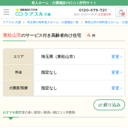
老人ホーム・介護施設の口コミ評判サイト
0120-579-721
掲載施設5万件超
0
受付 10:00〜19:00
土日祝OK
ケアスル 介護
埼玉県の有料老人ホーム・介護施設一覧
東松山市の有料老人ホーム・介護
4
東松山市
の
サービス付き高齢者向け住宅
件
変更
埼玉県（東松山市）
エリア
指定なし
変更
料金
指定なし
変更
介護度/医療
絞り込み
おすすめ順
空室の多い順
安い順
高い順
口コミ件数順