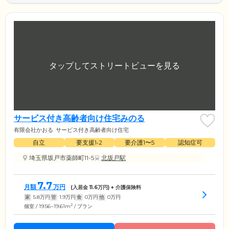
サービス付き高齢者向け住宅みのる
有限会社かおる
サービス付き高齢者向け住宅
自立
要支援1•2
要介護1〜5
認知症可
埼玉県坂戸市薬師町11-5
北坂戸駅
7.7
月額
万円
(入居金
11.6
万円) + 介護保険料
家
5.8
万円
管
1.9
万円
食
0
万円
他
0
万円
2
個室 / 19.56~19.61m
/ プラン