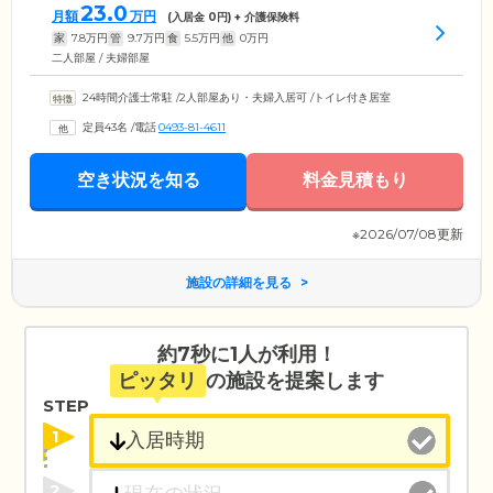
23.0
月額
万円
(入居金
0
円) + 介護保険料
家
7.8
万円
管
9.7
万円
食
5.5
万円
他
0
万円
二人部屋 / 夫婦部屋
24時間介護士常駐
/
2人部屋あり・夫婦入居可
/
トイレ付き居室
定員43名
/
電話
0493-81-4611
空き状況を知る
料金見積もり
※2026/07/08更新
施設の詳細を見る
約7秒に1人が利用！
ピッタリ
の施設を提案します
STEP
1
2