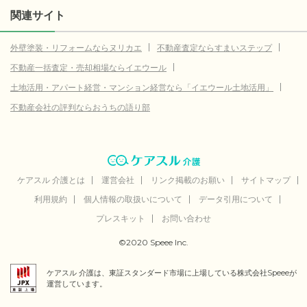
関連サイト
外壁塗装・リフォームならヌリカエ
不動産査定ならすまいステップ
不動産一括査定・売却相場ならイエウール
土地活用・アパート経営・マンション経営なら「イエウール土地活用」
不動産会社の評判ならおうちの語り部
ケアスル 介護とは
運営会社
リンク掲載のお願い
サイトマップ
利用規約
個人情報の取扱いについて
データ引用について
プレスキット
お問い合わせ
©2020 Speee Inc.
ケアスル 介護は、東証スタンダード市場に上場している株式会社Speeeが
運営しています。