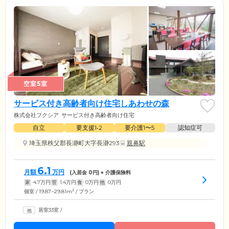
空室5室
サービス付き高齢者向け住宅しあわせの森
株式会社フクシア
サービス付き高齢者向け住宅
自立
要支援1•2
要介護1〜5
認知症可
埼玉県秩父郡長瀞町大字長瀞293
親鼻駅
6.1
月額
万円
(入居金
0
円) + 介護保険料
家
4.7
万円
管
1.4
万円
食
0
万円
他
0
万円
2
個室 / 19.87~29.81m
/ プラン
居室33室
/