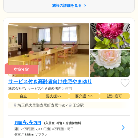
施設の詳細を見る
空室4室
サービス付き高齢者向け住宅やまゆり
株式会社Y’s
サービス付き高齢者向け住宅
自立
要支援1•2
要介護1〜5
認知症可
埼玉県大里郡寄居町寄居1148-1
玉淀駅
4.4
月額
万円
(入居金
0
円) + 介護保険料
家
3.7
万円
管
7,000
円
食
0
万円
他
0
万円
2
個室 / 18.88m
/ プラン