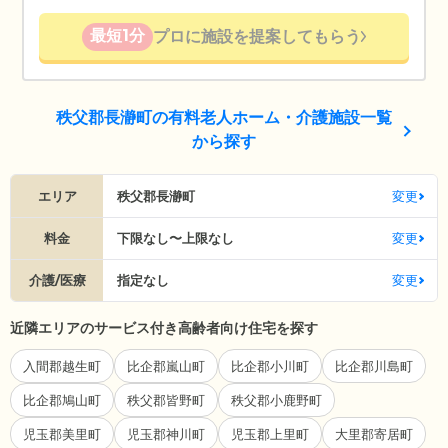
最短1分
プロに施設を提案してもらう
秩父郡長瀞町の有料老人ホーム・介護施設一覧
から探す
エリア
秩父郡長瀞町
変更
料金
下限なし〜上限なし
変更
介護/医療
指定なし
変更
近隣エリアのサービス付き高齢者向け住宅を探す
入間郡越生町
比企郡嵐山町
比企郡小川町
比企郡川島町
比企郡鳩山町
秩父郡皆野町
秩父郡小鹿野町
児玉郡美里町
児玉郡神川町
児玉郡上里町
大里郡寄居町