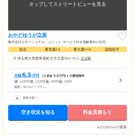
おやどゆうが立原
株式会社エモーショナル・ユニット
サービス付き高齢者向け住宅
自立
要支援1•2
要介護1〜5
認知症可
埼玉県大里郡寄居町大字立原350-10
玉淀駅
6.5
月額
万円
(入居金
9.0
万円) + 介護保険料
家
4.5
万円
管
2.0
万円
食
0
万円
他
0
万円
2
個室 / 18.21m
/ プラン
居室10室
/
空き状況を知る
料金見積もり
※2026/04/01更新