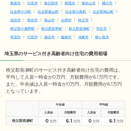
新座市
日高市
春日部市
朝霞市
東松山市
桶川市
比企郡小川町
比企郡嵐山町
比企郡川島町
比企郡鳩山町
深谷市
熊谷市
狭山市
白岡市
秩父市
秩父郡小鹿野町
秩父郡皆野町
秩父郡長瀞町
羽生市
草加市
行田市
越谷市
飯能市
鴻巣市
鶴ヶ島市
埼玉県のサービス付き高齢者向け住宅の費用相場
秩父郡長瀞町のサービス付き高齢者向け住宅の費用は、
平均して入居一時金が
0
万円、月額費用が
6.1
万円です。
また、中央値は入居一時金が
0
万円、月額費用が
6.1
万円
となっています。
中央値
平均値
入居金
月額費用
入居金
月額費用
0
6.1
0
6.1
秩父郡長瀞町
万円
万円
万円
万円