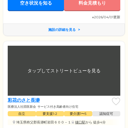
空き状況を知る
料金見積もり
※2026/04/01更新
施設の詳細を見る
彩花のさと長瀞
医療法人社団医新会
サービス付き高齢者向け住宅
自立
要支援1•2
要介護1〜5
認知症可
埼玉県秩父郡長瀞町岩田６００－１
樋口駅
から 徒歩4分