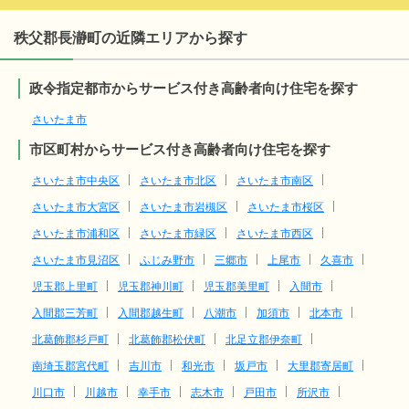
秩父郡長瀞町の近隣エリアから探す
政令指定都市からサービス付き高齢者向け住宅を探す
さいたま市
市区町村からサービス付き高齢者向け住宅を探す
さいたま市中央区
さいたま市北区
さいたま市南区
さいたま市大宮区
さいたま市岩槻区
さいたま市桜区
さいたま市浦和区
さいたま市緑区
さいたま市西区
さいたま市見沼区
ふじみ野市
三郷市
上尾市
久喜市
児玉郡上里町
児玉郡神川町
児玉郡美里町
入間市
入間郡三芳町
入間郡越生町
八潮市
加須市
北本市
北葛飾郡杉戸町
北葛飾郡松伏町
北足立郡伊奈町
南埼玉郡宮代町
吉川市
和光市
坂戸市
大里郡寄居町
川口市
川越市
幸手市
志木市
戸田市
所沢市