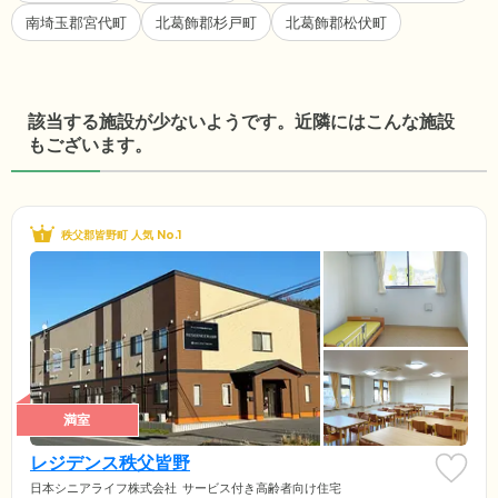
南埼玉郡宮代町
北葛飾郡杉戸町
北葛飾郡松伏町
該当する施設が少ないようです。近隣にはこんな施設
もございます。
秩父郡皆野町 人気 No.1
満室
レジデンス秩父皆野
日本シニアライフ株式会社
サービス付き高齢者向け住宅