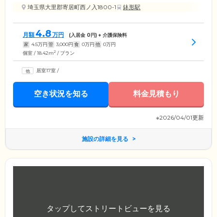
埼玉県大里郡寄居町西ノ入1800-1
鉢形駅
4.8
月額
万円
(入居金
0
円) + 介護保険料
家
4.5
万円
管
3,000
円
食
0
万円
他
0
万円
2
個室 / 18.42m
/ プラン
居室17室
/
空き状況を知る
料金見積もり
※2026/04/01更新
施設の詳細を見る