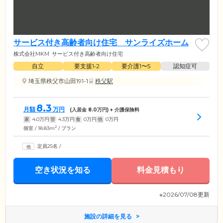
サービス付き高齢者向け住宅 サンライズホーム
株式会社MKM
サービス付き高齢者向け住宅
自立
要支援1•2
要介護1〜5
認知症可
埼玉県秩父市山田191-1
秩父駅
8.3
月額
万円
(入居金
8.0
万円) + 介護保険料
家
4.0
万円
管
4.3
万円
食
0
万円
他
0
万円
2
個室 / 18.83m
/ プラン
定員25名
/
空き状況を知る
料金見積もり
※2026/07/08更新
施設の詳細を見る