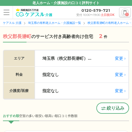
老人ホーム・介護施設の口コミ評判サイト
0120-579-721
掲載施設5万件超
0
受付 10:00〜19:00
土日祝OK
ケアスル 介護
埼玉県の有料老人ホーム・介護施設一覧
秩父郡長瀞町の有料老人ホーム・
2
秩父郡長瀞町
の
サービス付き高齢者向け住宅
件
変更
埼玉県（秩父郡長瀞町）...
エリア
指定なし
変更
料金
指定なし
変更
介護度/医療
絞り込み
おすすめ順
空室の多い順
安い順
高い順
口コミ件数順