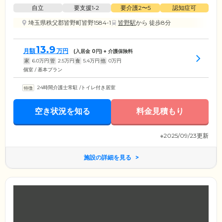
自立
要支援1•2
要介護2〜5
認知症可
埼玉県秩父郡皆野町皆野1584-1
皆野駅
から 徒歩8分
13.9
月額
万円
(入居金
0
円) + 介護保険料
家
6.0
万円
管
2.5
万円
食
5.4
万円
他
0
万円
個室 / 基本プラン
24時間介護士常駐
/
トイレ付き居室
空き状況を知る
料金見積もり
※2025/09/23更新
施設の詳細を見る