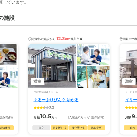
計算しています。
の施設
12.3
km
閲覧中の施設から
旭川市東
閲覧中の
満室
満室
住宅型有料老人ホーム
サービス
ぐるーぷりびんぐ ゆかる
イリー
3.2
10.5
9.
介護保険料)
月額
万円
(入居金
0
万円
+介護保険料)
月額
認知症可
自立
要支援1・2
要介護1〜5
認知症可
自立