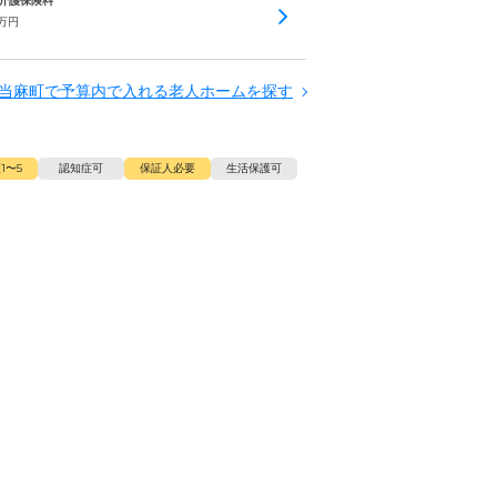
+ 介護保険料
万円
当麻町で予算内で入れる老人ホームを探す
1〜5
認知症可
保証人必要
生活保護可