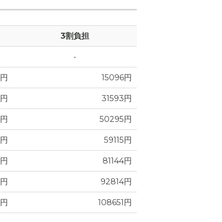
3割負担
-
整えられて
4円
15096円
2円
31593円
0円
50295円
0円
59115円
6円
81144円
6円
92814円
4円
108651円