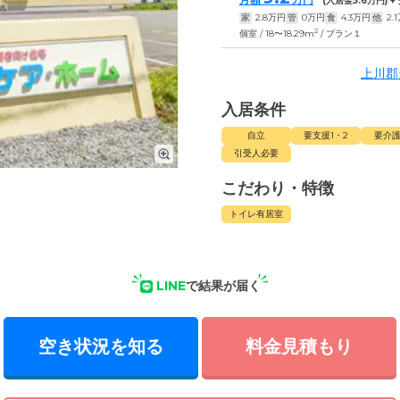
(入居金
5.6
万円) 
家
2.8
万円
管
0
万円
食
4.3
万円
他
2.1
2
個室 / 18〜18.29m
/ プラン１
上川郡
入居条件
自立
要支援1・2
要介護
引受人必要
こだわり・特徴
トイレ有居室
LINE
で結果が届く
空き状況を知る
料金見積もり