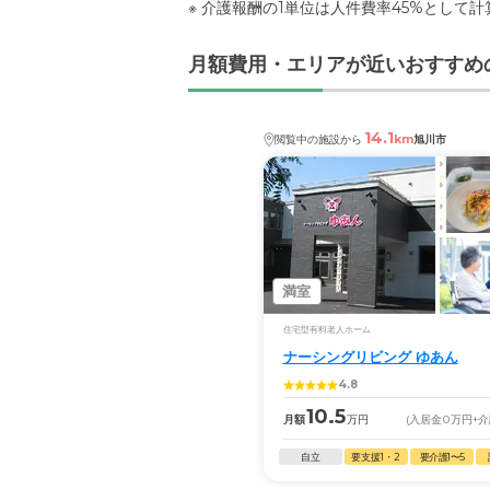
※ 介護報酬の1単位は人件費率45%として
月額費用・エリアが近いおすすめ
14.1
km
閲覧中の施設から
旭川市
満室
住宅型有料老人ホーム
ナーシングリビング ゆあん
4.8
10.5
月額
万円
(入居金
0
万円
+
自立
要支援1・2
要介護1〜5