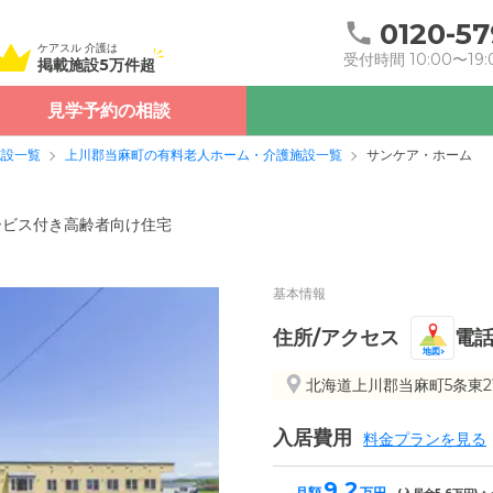
0120-57
ケアスル 介護は
受付時間 10:00〜19:
掲載施設5万件超
見学予約の相談
施設一覧
上川郡当麻町の有料老人ホーム・介護施設一覧
サンケア・ホーム
ービス付き高齢者向け住宅
基本情報
住所/アクセス
電
地図
北海道上川郡当麻町5条東2
入居費用
料金プランを見る
9.2
月額
万円