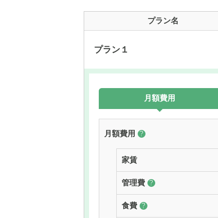
プラン名
プラン１
月額費用
月額費用
?
家賃
管理費
?
食費
?