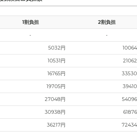
1割負担
2割負担
-
-
物は入口へ通じるスロープが設置され、複数のエアコン室外機が
5032円
1006
10531円
2106
16765円
3353
19705円
3941
27048円
5409
30938円
6187
36217円
7243