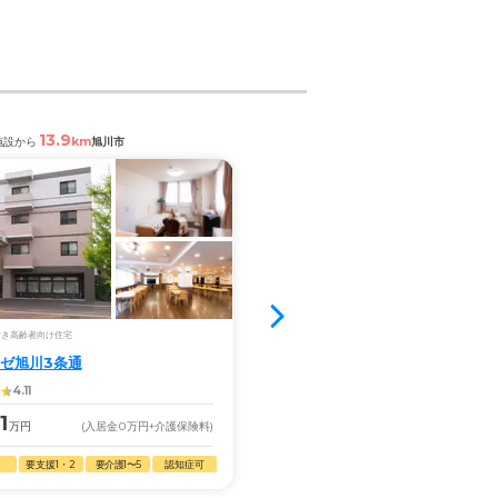
13.9
11.0
km
km
施設から
旭川市
閲覧中の施設から
旭川市豊岡
満室
付き高齢者向け住宅
介護付き有料老人ホーム
ゼ旭川3条通
シルバーハイツE湯
4.11
4.12
1
9.9
万円
(入居金
0
万円
+介護保険料)
月額
万円
(入居金
0
万円
+
要支援1・2
要介護1〜5
認知症可
自立
要支援1・2
要介護1〜5