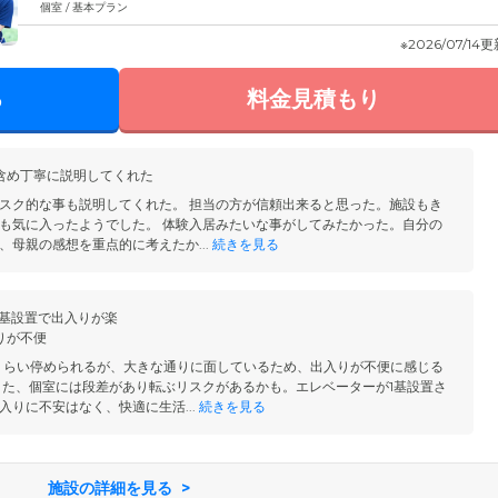
個室 / 基本プラン
※2026/07/14
る
料金見積もり
含め丁寧に説明してくれた
スク的な事も説明してくれた。 担当の方が信頼出来ると思った。施設もき
も気に入ったようでした。 体験入居みたいな事がしてみたかった。自分の
、母親の感想を重点的に考えたか...
続きを見る
1基設置で出入りが楽
りが不便
くらい停められるが、大きな通りに面しているため、出入りが不便に感じる
また、個室には段差があり転ぶリスクがあるかも。エレベーターが1基設置さ
入りに不安はなく、快適に生活...
続きを見る
施設の詳細を見る