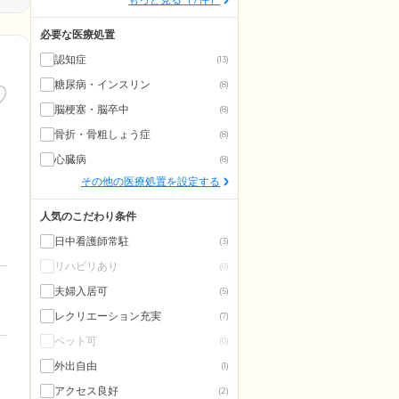
必要な医療処置
認知症
(13)
糖尿病・インスリン
(8)
脳梗塞・脳卒中
(8)
骨折・骨粗しょう症
(8)
心臓病
(8)
その他の医療処置を設定する
人気のこだわり条件
日中看護師常駐
(3)
リハビリあり
(0)
夫婦入居可
(5)
レクリエーション充実
(7)
ペット可
(0)
外出自由
(1)
アクセス良好
(2)