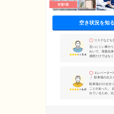
空室1室
空き状況を知
リスクなども
言いにくい事やリ
れいで、母親自身
3.4
感想だけではなく
エレベーター
駐車場の出入
駐車場が20台分
ことがあった。 
4.0
れているため、出