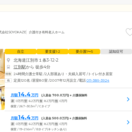
式会社SOYOKAZE
介護付き有料老人ホーム
自立
要支援1•2
要介護1〜5
認知症可
北海道江別市１条3-12-2
江別駅
から 徒歩4分
24時間介護士常駐
/
2人部屋あり・夫婦入居可
/
トイレ付き居室
定員120名
/
居室80室
/
2007年12月設立
/
電話
011-389-3924
14.4
月額
万円
(入居金
700.0
万円) + 介護保険料
家
0
万円
管
6.2
万円
食
8.2
万円
他
0
万円
2
個室 / 26.7~30.3m
/ Cタイプ
14.4
月額
万円
(入居金
500.0
万円) + 介護保険料
家
0
万円
管
6.2
万円
食
8.2
万円
他
0
万円
2
個室 / 19~21.6m
/ Bタイプ(キッチンあり)