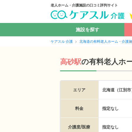
老人ホーム・介護施設の口コミ評判サイト
施設を探す
ケアスル 介護
北海道の有料老人ホーム・介護
の
有料老人ホ
高砂駅
エリア
北海道（江別市
料金
指定なし
介護度/医療
指定なし