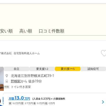
安い順
高い順
口コミ件数順
ア株式会社
住宅型有料老人ホーム
自立
要支援1•2
要介護1〜5
認知症可
北海道江別市野幌末広町39-1
野幌駅
から 徒歩19分
トイレ付き居室
13.0
月額
万円
(入居金
5.2
万円) + 介護保険料
家
5.2
万円
管
2.7
万円
食
5.1
万円
他
0
万円