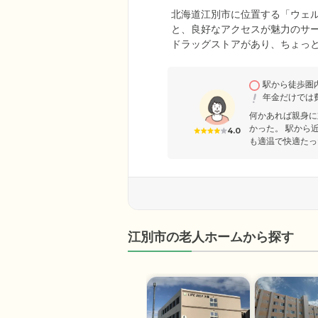
北海道江別市に位置する「ウェル
と、良好なアクセスが魅力のサ
ドラッグストアがあり、ちょっ
時間をしっかり確保できます。
で、車いすや歩行器をご利用の
駅から徒歩圏
居室備え付けの緊急通報装置をつ
年金だけでは
りますので、夜間も迅速に対応
何かあれば親身に
かった。 駅から
4.0
も適温で快適たっ
江別市の老人ホームから探す