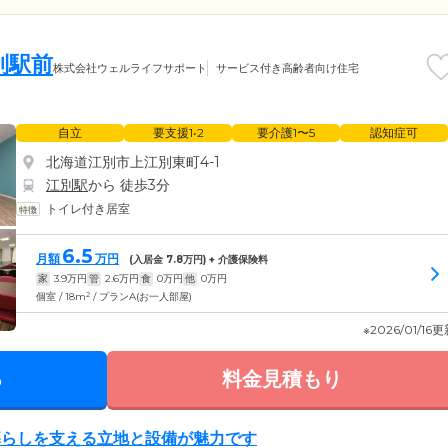
別駅前
株式会社ウェルライフサポート
サービス付き高齢者向け住宅
自立
要支援1•2
要介護1〜5
認知症可
北海道江別市上江別東町4-1
江別駅
から 徒歩3分
トイレ付き居室
6.5
月額
万円
(入居金
7.8
万円) + 介護保険料
家
3.9
万円
管
2.6
万円
食
0
万円
他
0
万円
2
個室 / 18m
/ プランA(お一人部屋)
※2026/01/16
る
料金見積もり
暮らしを支える立地と設備が魅力です