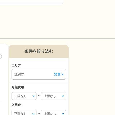
条件を絞り込む
エリア
変更
江別市
月額費用
〜
入居金
〜