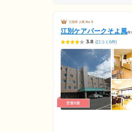
江別市 人気 No.3
江別ケアパークそよ風
株
3.8
(
口コミ6件
)
空室5室