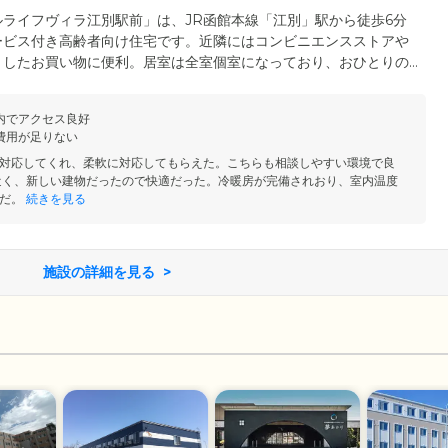
ライフヴィラ江別駅前」は、JR函館本線「江別」駅から徒歩6分
ービス付き高齢者向け住宅です。近隣にはコンビニエンスストアや
としたお買い物に便利。居室は全室個室になっており、おひとりの
スライド式ドアや段差のない床を採用したバリアフリー設計なの
方も快適に過ごせる環境です。また、トラブルが発生した際には、
内でアクセス良好
うじてスタッフに連絡可能。スタッフは24時間体制で常駐してお
費用が足りない
いたします。
対応してくれ、柔軟に対応してもらえた。こちらも相談しやすい環境で良
近く、新しい建物だったので快適だった。冷暖房が完備されおり、室内温度
だ。
続きを見る
施設の詳細を見る