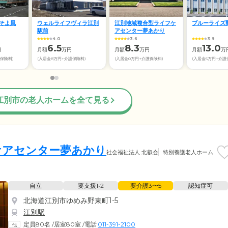
そよ風
ウェルライフヴィラ江別
江別地域複合型ライフケ
ブルーライズ
駅前
アセンター夢あかり
4.0
3.6
3.9
6.5
8.3
13.0
円
月額
万円
月額
万円
月額
万
護保険料)
(入居金8万円+介護保険料)
(入居金0万円+介護保険料)
(入居金5万円+介護
江別市の老人ホームを全て見る
ケアセンター夢あかり
社会福祉法人 北叡会
特別養護老人ホーム
自立
要支援1•2
要介護3〜5
認知症可
北海道江別市ゆめみ野東町1-5
江別駅
定員80名
/
居室80室
/
電話
011-391-2100