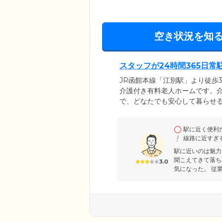
空き状況を知
スタッフが24時間365日
JR函館本線「江別駅」より徒歩
介護付き有料老人ホームです。
で、どなたでも安心して暮らせる
さまの健やかな暮らしをお守り
はもちろん、機能訓練室でのリ
駅に近く便利
別のケアを実施。馴染みのスタ
線路に近すぎ
す。
駅に近いのは魅力
聞こえてきて落ち
3.0
気になった。 従業