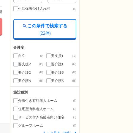
生活保護受け入れ可
(5)
更新
この条件で検索する
(
22
件)
介護度
自立
要支援1
(9)
(12)
要支援2
要介護1
(15)
(17)
要介護2
要介護3
(18)
(18)
要介護4
要介護5
(18)
(18)
施設種別
介護付き有料老人ホーム
(6)
住宅型有料老人ホーム
(8)
サービス付き高齢者向け住宅
(3)
グループホーム
(3)
もっと見る（7件）