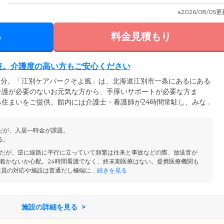
※2026/08/05
る
料金見積もり
常駐。介護度の高い方もご安心ください
3分。「江別ケアパークそよ風」は、北海道江別市一条にあるにある
介護が必要のないお元気な方から、手厚いサポートが必要な方ま
住まいをご提供。館内には介護士・看護師が24時間常駐し、みな
しています。お食事時の見守りや洗濯、清掃といった生活上の支援
ハビリテーションや楽しいレクリエーション参加のお誘いなど、個
だが、入居一時金が課題。
ッフによる介護サービスを、いつでも安心して受けることができま
る。
だが、逆に線路に平行に立っていて頻繁は往来と事故などの際、放送音が
着かないか心配。24時間看護でなく、終末期医療はない。提携医療機関も
員の対応や施設は普通だし極端に...
続きを見る
施設の詳細を見る