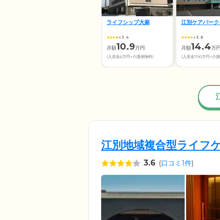
ライフシップ大麻
江別ケアパーク
3.4
3.8
10.9
14.4
月額
万円
月額
万
(入居金6万円+介護保険料)
(入居金700万円+介
江別地域複合型ライフ
3.6
(
口コミ1件
)