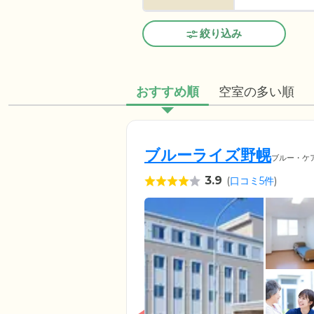
絞り込み
おすすめ順
空室の多い順
ブルーライズ野幌
ブルー・ケ
3.9
(
口コミ5件
)