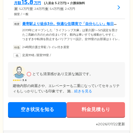
15.8
月額
万円
(入居金
5.2
万円) + 介護保険料
家
5.2
万円
管
2.8
万円
食
5.4
万円
他
2.4
万円
個室 / 一般
最寄駅より徒歩3分。快適な住環境で「自分らしい」毎日を
お楽しみください
2019年にオープンした「ライフシップ大麻」は要介護1～5の認定を受け
たご高齢の方のための住まいです。館内は車いすでも移動がしやすく、
つまずきや転倒を防止するバリアフリー設計。全99室のお部屋はトイレ
や洗面台、パネルヒーター、クローゼットなどを完備した個室をご用意
24時間介護士常駐
/
トイレ付き居室
しております。プライバシーの守られた空間で、いつまでも「自分らし
い」毎日をお楽しみください。そのほか各階には広々とした食堂を設
定員99名
/
居室99室
/
置。ほかのご入居者様とテレビ番組を見たり、趣味の活動を楽しんだり
と笑顔あふれる憩いの場となっています。当ホームはJR「琴似」駅より
徒歩3分とアクセス良好。ご家族様やご友人様のご来訪にも便利な環境で
す。
とても清潔感があり立派な施設です。
3.6
建物内部の綺麗さや、エレベーターも二重になっていてセキュリテ
ィもしっかりしている印象です。 施...
続きを見る
空き状況を知る
料金見積もり
※2026/07/22更新