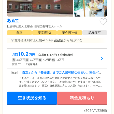
あるて
社会福祉法人 北叡会
住宅型有料老人ホーム
自立
要支援1•2
要介護1〜5
認知症可
北海道江別市上江別476-4
高砂駅
から 徒歩10分
10.2
月額
万円
(入居金
5.8
万円) + 介護保険料
家
2.9
万円
管
2.0
万円
食
4.0
万円
他
1.3
万円
2
個室 / 11m
/ 利用料金
「自立」から「要介護」までご入居可能な住まい。完全バリ
アフリー設計です
「あるて」は、江別市ゆめみ野東町に位置する住宅型有料老人ホームで
す。介護を必要としない「自立」した状態の方から要支援・要介護の認
定を受けた方まで、幅広い身体状況の方にご入居いただけます。ホーム
内は安全面に配慮し、完全バリアフリー設計を採用。段差をなくし各所
に手すりを設置しているので、歩行に不安を抱えた方も安全な移動が可
空き状況を知る
能です。また、ご入居のみなさまがお住まいになるお部屋は、全室個室
料金見積もり
でご用意。プライバシーが保たれた空間で、おひとりの時間を大切にし
ていただけます。必要な介護を自室で受けられますので、ほかのご入居
者様の目が気になる方もご安心ください。
※2024/11/22更新