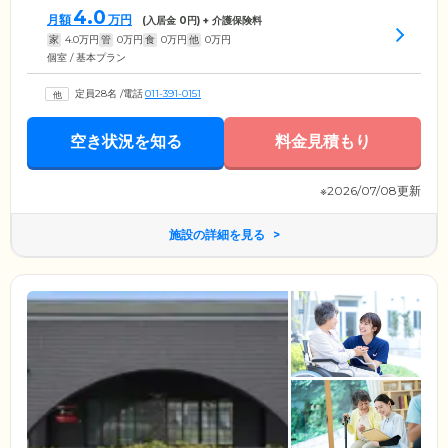
4.0
月額
万円
(入居金
0
円) + 介護保険料
家
4.0
万円
管
0
万円
食
0
万円
他
0
万円
個室 / 基本プラン
定員28名
/
電話
011-391-0151
空き状況を知る
料金見積もり
※2026/07/08更新
施設の詳細を見る