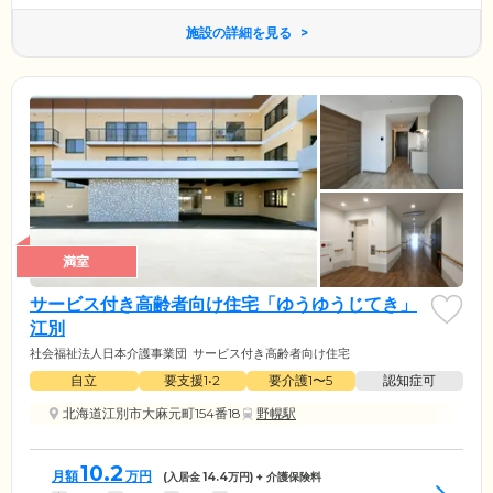
施設の詳細を見る
満室
サービス付き高齢者向け住宅「ゆうゆうじてき」
江別
社会福祉法人日本介護事業団
サービス付き高齢者向け住宅
自立
要支援1•2
要介護1〜5
認知症可
北海道江別市大麻元町154番18
野幌駅
10.2
月額
万円
(入居金
14.4
万円) + 介護保険料