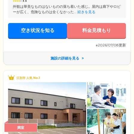
3.6
外観は華美なものはないものの落ち着いた感じ。屋内は廊下やロビ
ーが広く、危険なものは全くなかった...
続きを見る
空き状況を知る
料金見積もり
※2026/07/08更新
施設の詳細を見る
江別市 人気 No.1
満室