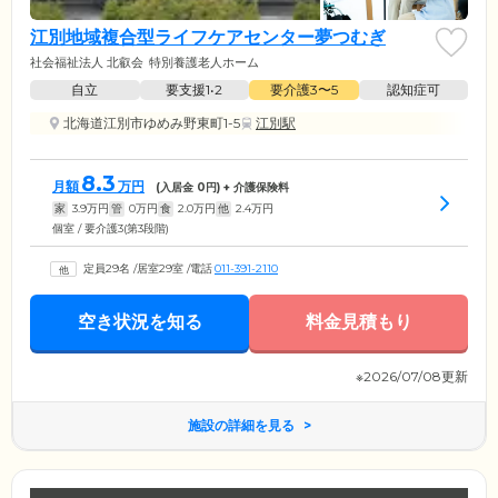
江別地域複合型ライフケアセンター夢つむぎ
社会福祉法人 北叡会
特別養護老人ホーム
自立
要支援1•2
要介護3〜5
認知症可
北海道江別市ゆめみ野東町1-5
江別駅
8.3
月額
万円
(入居金
0
円) + 介護保険料
家
3.9
万円
管
0
万円
食
2.0
万円
他
2.4
万円
個室 / 要介護3(第3段階)
定員29名
/
居室29室
/
電話
011-391-2110
空き状況を知る
料金見積もり
※2026/07/08更新
施設の詳細を見る