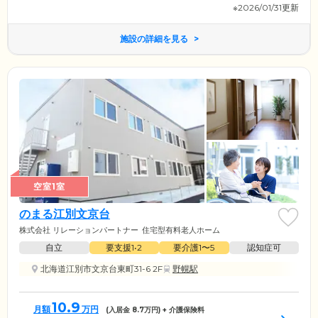
※2026/01/31更新
施設の詳細を見る
空室1室
のまる江別文京台
株式会社 リレーションパートナー
住宅型有料老人ホーム
自立
要支援1•2
要介護1〜5
認知症可
北海道江別市文京台東町31-6 2F
野幌駅
10.9
月額
万円
(入居金
8.7
万円) + 介護保険料