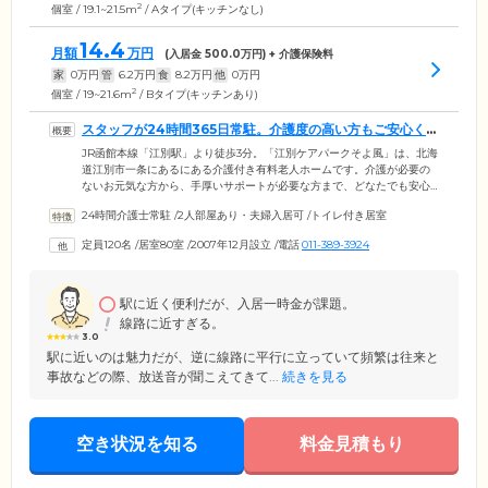
2
個室 / 19.1~21.5m
/ Aタイプ(キッチンなし)
14.4
月額
万円
(入居金
500.0
万円) + 介護保険料
家
0
万円
管
6.2
万円
食
8.2
万円
他
0
万円
2
個室 / 19~21.6m
/ Bタイプ(キッチンあり)
スタッフが24時間365日常駐。介護度の高い方もご安心くだ
さい
JR函館本線「江別駅」より徒歩3分。「江別ケアパークそよ風」は、北海
道江別市一条にあるにある介護付き有料老人ホームです。介護が必要の
ないお元気な方から、手厚いサポートが必要な方まで、どなたでも安心
して暮らせる住まいをご提供。館内には介護士・看護師が24時間常駐
24時間介護士常駐
/
2人部屋あり・夫婦入居可
/
トイレ付き居室
し、みなさまの健やかな暮らしをお守りしています。お食事時の見守り
や洗濯、清掃といった生活上の支援はもちろん、機能訓練室でのリハビ
定員120名
/
居室80室
/
2007年12月設立
/
電話
011-389-3924
リテーションや楽しいレクリエーション参加のお誘いなど、個別のケア
を実施。馴染みのスタッフによる介護サービスを、いつでも安心して受
けることができます。
駅に近く便利だが、入居一時金が課題。
線路に近すぎる。
3.0
駅に近いのは魅力だが、逆に線路に平行に立っていて頻繁は往来と
事故などの際、放送音が聞こえてきて...
続きを見る
空き状況を知る
料金見積もり