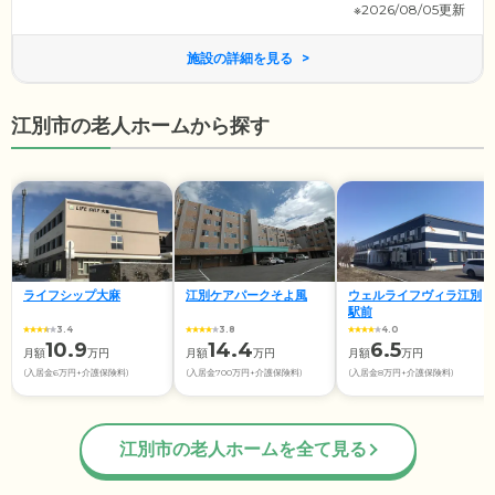
※2026/08/05更新
施設の詳細を見る
江別市の老人ホームから探す
ライフシップ大麻
江別ケアパークそよ風
ウェルライフヴィラ江別
駅前
3.4
3.8
4.0
10.9
14.4
6.5
月額
万円
月額
万円
月額
万円
(入居金6万円+介護保険料)
(入居金700万円+介護保険料)
(入居金8万円+介護保険料)
江別市の老人ホームを全て見る