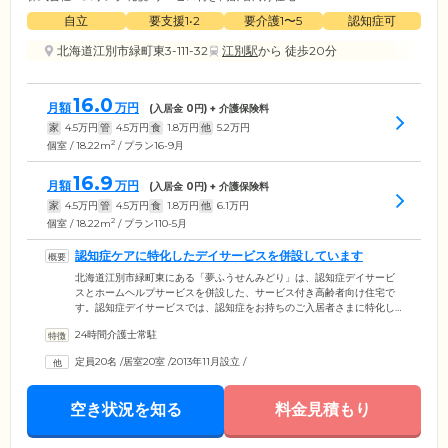
自立
要支援1•2
要介護1〜5
認知症可
北海道江別市緑町東3-111-32
江別駅
から 徒歩20分
16.0
月額
万円
(入居金
0
円) + 介護保険料
家
4.5
万円
管
4.5
万円
食
1.8
万円
他
5.2
万円
2
個室 / 18.22m
/ プラン16-9月
16.9
月額
万円
(入居金
0
円) + 介護保険料
家
4.5
万円
管
4.5
万円
食
1.8
万円
他
6.1
万円
2
個室 / 18.22m
/ プラン110-5月
認知症ケアに特化したデイサービスを併設しています
北海道江別市緑町東にある「夢ふうせんみどり」は、認知症デイサービ
スとホームヘルプサービスを併設した、サービス付き高齢者向け住宅で
す。認知症デイサービスでは、認知症をお持ちのご入居者さまに特化し
たケアを行っています。経験豊富なスタッフが、心あたたまるサポート
24時間介護士常駐
と共に日常生活のお手伝いを行い、ご入居者さまが安心して暮らせるよ
う努めています。また、個別のニーズに合わせたプランニングを行うこ
定員20名
/
居室20室
/
2013年11月設立
/
とで、認知症による不安や混乱を軽減し、自己肯定感を持って生活して
いただけるよう支援しています。
空き状況を知る
料金見積もり