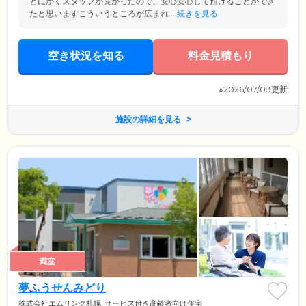
とにかくスタッフが良かったので、安心安心して預けることができ
たと思いますこういうところが広まれ...
続きを見る
空き状況を知る
料金見積もり
※2026/07/08更新
施設の詳細を見る
満室
夢ふうせんみどり
株式会社エムリンク札幌
サービス付き高齢者向け住宅