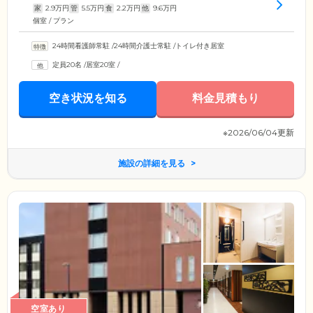
家
2.9
万円
管
5.5
万円
食
2.2
万円
他
9.6
万円
個室 / プラン
24時間看護師常駐
/
24時間介護士常駐
/
トイレ付き居室
定員20名
/
居室20室
/
空き状況を知る
料金見積もり
※2026/06/04更新
施設の詳細を見る
空室あり