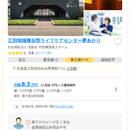
江別地域複合型ライフケアセンター夢あかり
社会福祉法人 北叡会
特別養護老人ホーム
3.6
(
口コミ1件
)
自立
要支援1•2
要介護3〜5
認知症可
北海道江別市ゆめみ野東町1-5
江別駅
8.3
月額
万円
(入居金
0
円) + 介護保険料
家
3.9
万円
管
0
万円
食
2.0
万円
他
2.4
万円
個室 / 要介護3(第3段階)
定員80名
/
居室80室
/
電話
011-391-2100
廊下やロビーが広く安全
提携病院以外受診不可