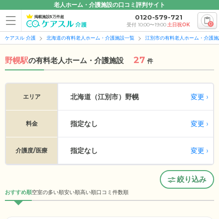
老人ホーム・介護施設の口コミ評判サイト
0120-579-721
掲載施設5万件超
0
受付 10:00〜19:00
土日祝OK
ケアスル 介護
北海道の有料老人ホーム・介護施設一覧
江別市の有料老人ホーム・介護施
27
野幌駅
の
有料老人ホーム・介護施設
件
変更
北海道（江別市）
野幌
エリア
指定なし
変更
料金
指定なし
変更
介護度/医療
絞り込み
おすすめ順
空室の多い順
安い順
高い順
口コミ件数順