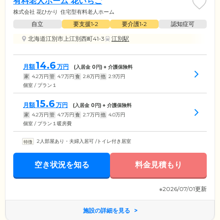
有料老人ホーム 花いちご
株式会社 花ひかり
住宅型有料老人ホーム
自立
要支援1•2
要介護1•2
認知症可
北海道江別市上江別西町41-3
江別駅
14.6
月額
万円
(入居金
0
円) + 介護保険料
家
4.2
万円
管
4.7
万円
食
2.8
万円
他
2.9
万円
個室 / プラン１
15.6
月額
万円
(入居金
0
円) + 介護保険料
家
4.2
万円
管
4.7
万円
食
2.7
万円
他
4.0
万円
個室 / プラン１暖房費
2人部屋あり・夫婦入居可
/
トイレ付き居室
空き状況を知る
料金見積もり
※2026/07/01更新
施設の詳細を見る