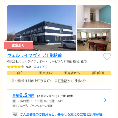
空室あり
ウェルライフヴィラ江別駅前
株式会社ウェルライフサポート
サービス付き高齢者向け住宅
4.0
(
口コミ1件
)
自立
要支援1•2
要介護1〜5
認知症可
北海道江別市上江別東町4-1
江別駅
から 徒歩3分
6.5
月額
万円
(入居金
7.8
万円) + 介護保険料
家
3.9
万円
管
2.6
万円
食
0
万円
他
0
万円
2
個室 / 18m
/ プランA(お一人部屋)
ご入居者様のご自分らしい暮らしを支える立地と設備が魅力