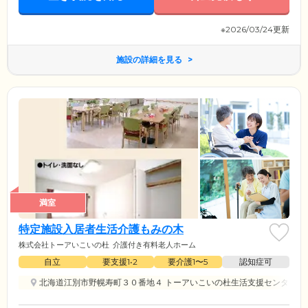
※2026/03/24更新
施設の詳細を見る
満室
特定施設入居者生活介護もみの木
株式会社トーアいこいの杜
介護付き有料老人ホーム
自立
要支援1•2
要介護1〜5
認知症可
北海道江別市野幌寿町３０番地４ トーアいこいの杜生活支援センター