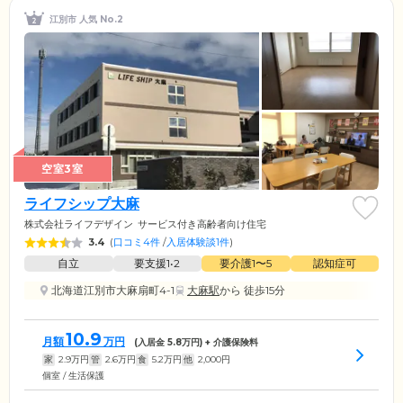
江別市 人気 No.2
空室3室
ライフシップ大麻
株式会社ライフデザイン
サービス付き高齢者向け住宅
3.4
(
口コミ4件
/
入居体験談1件
)
自立
要支援1•2
要介護1〜5
認知症可
北海道江別市大麻扇町4-1
大麻駅
から 徒歩15分
10.9
月額
万円
(入居金
5.8
万円) + 介護保険料
家
2.9
万円
管
2.6
万円
食
5.2
万円
他
2,000
円
個室 / 生活保護