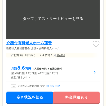
介護付有料老人ホーム蓮音
医療法人社団藤花会
介護付き有料老人ホーム
北海道江別市緑ヶ丘２４番地１
高砂駅
8.6
月額
万円
(入居金
0
円) + 介護保険料
家
0
万円
管
2.7
万円
食
4.7
万円
他
1.2
万円
個室 / 基本プラン
定員29名
/
居室29室
/
電話
011-375-6332
空き状況を知る
料金見積もり