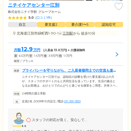
ニチイケアセンター江別
株式会社ニチイ学館
グループホーム
5.0
(
口コミ1件
)
自立
要支援2
要介護1〜5
認知症可
北海道江別市緑町西1-110-1
江別駅
から 徒歩10分
12.9
月額
万円
(入居金
13.0
万円) + 介護保険料
家
6.5
万円
管
1.4
万円
食
3.9
万円
他
1.1
万円
個室 / プランA
プライバシーを守りながら、ご入居者様同士での交流も楽し
める住まいです
ニチイケアセンター江別では、認知症の診断を受けた要支援2以上の方
が、スタッフのサポートのもと共同生活を送っています。生活の拠点と
なるお部屋は、おひとりでのんびりと過ごせる個室をご用意。共有スペ
ースのリビング兼食堂では、ご入居者様同士でのおしゃべりや趣味な
24時間介護士常駐
ど、思い思いの時間をお楽しみください。浴室は介護を受ける方の安全
と快適性を最優先し、二方向からの介助が可能なユニットバスを設置。
定員2名
/
2009年10月設立
/
電話
011-391-9331
介護度が上がった場合も安心して清潔を保っていただくことが可能で
す。お天気のよい日には、テラスでお茶を飲んだりガーデニングにいそ
しむことも。当ホームはプライバシーに配慮しながら、みなさまとの交
流が持てる住まいです。
スタッフの対応が良く、安心して...
5.0