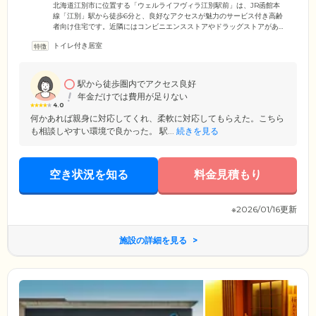
です
北海道江別市に位置する「ウェルライフヴィラ江別駅前」は、JR函館本
線「江別」駅から徒歩6分と、良好なアクセスが魅力のサービス付き高齢
者向け住宅です。近隣にはコンビニエンスストアやドラッグストアがあ
り、ちょっとしたお買い物に便利。居室は全室個室になっており、おひ
トイレ付き居室
とりの時間をしっかり確保できます。スライド式ドアや段差のない床を
採用したバリアフリー設計なので、車いすや歩行器をご利用の方も快適
に過ごせる環境です。また、トラブルが発生した際には、居室備え付け
の緊急通報装置をつうじてスタッフに連絡可能。スタッフは24時間体制
駅から徒歩圏内でアクセス良好
で常駐しておりますので、夜間も迅速に対応いたします。
年金だけでは費用が足りない
4.0
何かあれば親身に対応してくれ、柔軟に対応してもらえた。こちら
も相談しやすい環境で良かった。 駅...
続きを見る
空き状況を知る
料金見積もり
※2026/01/16更新
施設の詳細を見る