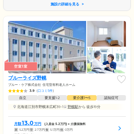
施設の詳細を見る
空室1室
ブルーライズ野幌
ブルー・ケア株式会社
住宅型有料老人ホーム
3.9
(
口コミ5件
)
自立
要支援1•2
要介護1〜5
認知症可
北海道江別市野幌末広町39-1
野幌駅
から 徒歩19分
13.0
月額
万円
(入居金
5.2
万円) + 介護保険料
家
5.2
万円
管
2.7
万円
食
5.1
万円
他
0
万円