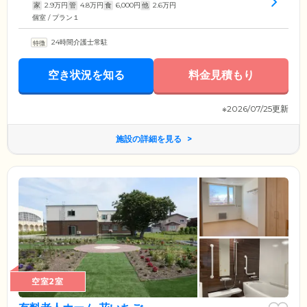
家
2.9
万円
管
4.8
万円
食
6,000
円
他
2.6
万円
個室 / プラン１
24時間介護士常駐
空き状況を知る
料金見積もり
※2026/07/25更新
施設の詳細を見る
空室2室