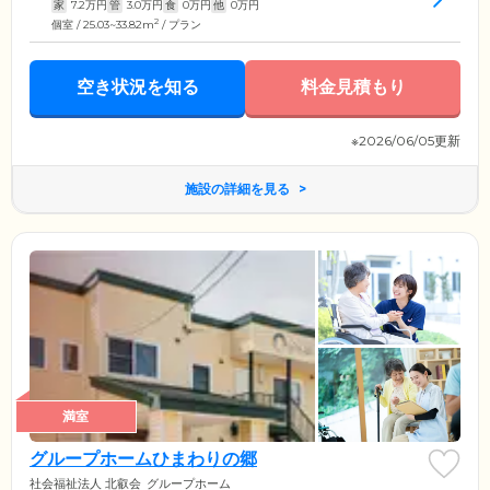
家
7.2
万円
管
3.0
万円
食
0
万円
他
0
万円
2
個室 / 25.03~33.82m
/ プラン
空き状況を知る
料金見積もり
※2026/06/05更新
施設の詳細を見る
満室
グループホームひまわりの郷
社会福祉法人 北叡会
グループホーム