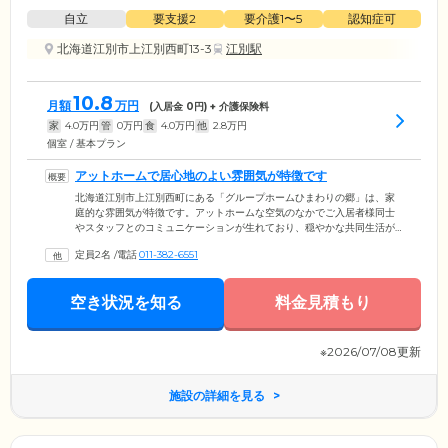
自立
要支援2
要介護1〜5
認知症可
北海道江別市上江別西町13-3
江別駅
10.8
月額
万円
(入居金
0
円) + 介護保険料
家
4.0
万円
管
0
万円
食
4.0
万円
他
2.8
万円
個室 / 基本プラン
アットホームで居心地のよい雰囲気が特徴です
北海道江別市上江別西町にある「グループホームひまわりの郷」は、家
庭的な雰囲気が特徴です。アットホームな空気のなかでご入居者様同士
やスタッフとのコミュニケーションが生れており、穏やかな共同生活が
実現しています。また、認知症の進行を少しでも遅らせられるよう、日
定員2名
/
電話
011-382-6551
常生活のなかに機能訓練やリハビリテーションを取り入れ、ご入居者様
の身体的な健康や認知機能の維持・向上をサポートしています。施設見
学やご相談など、ぜひお気軽にお問い合わせください。
空き状況を知る
料金見積もり
※2026/07/08更新
施設の詳細を見る