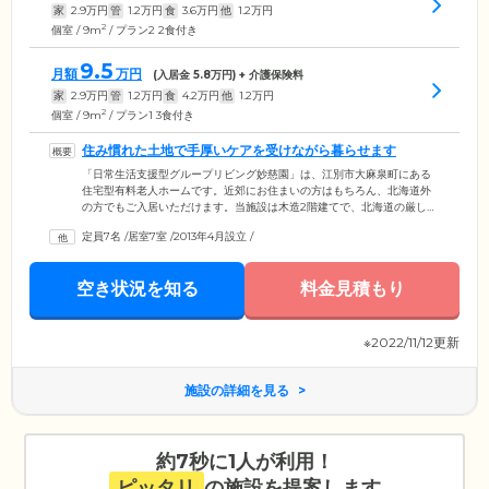
家
2.9
万円
管
1.2
万円
食
3.6
万円
他
1.2
万円
2
個室 / 9m
/ プラン2 2食付き
9.5
月額
万円
(入居金
5.8
万円) + 介護保険料
家
2.9
万円
管
1.2
万円
食
4.2
万円
他
1.2
万円
2
個室 / 9m
/ プラン1 3食付き
住み慣れた土地で手厚いケアを受けながら暮らせます
「日常生活支援型グループリビング妙慈園」は、江別市大麻泉町にある
住宅型有料老人ホームです。近郊にお住まいの方はもちろん、北海道外
の方でもご入居いただけます。当施設は木造2階建てで、北海道の厳しい
寒さに備えて防寒・凍結の対策がされている建物です。要支援・要介護
定員7名
/
居室7室
/
2013年4月設立
/
いずれも1～2の方を入居対象としているほか、介護を必要としない自立
した方にも入居していただけます。ご入居者様の生きがいを大切にして
おり、常に笑顔が絶えないアットホームな雰囲気で、楽しい共同生活が
空き状況を知る
料金見積もり
送れる施設です。見学や質問も受け付けているので、お気軽にお問い合
わせください。
※2022/11/12更新
施設の詳細を見る
約7秒に1人が利用！
ピッタリ
の施設を提案します