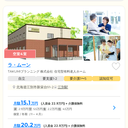
空室4室
ラ・ムーン
TAKUMIプランニング 株式会社
住宅型有料老人ホーム
自立
要支援1•2
要介護1〜5
認知症可
北海道江別市新栄台91-2
江別駅
15.1
月額
万円
(入居金
22.9
万円) + 介護保険料
家
2.9
万円
管
5.5
万円
食
2.2
万円
他
4.5
万円
個室 / 冬期（11～４月）
20.2
月額
万円
(入居金
22.9
万円) + 介護保険料