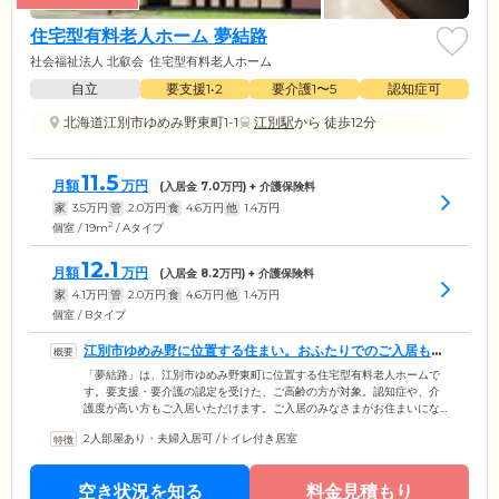
住宅型有料老人ホーム 夢結路
社会福祉法人 北叡会
住宅型有料老人ホーム
自立
要支援1•2
要介護1〜5
認知症可
北海道江別市ゆめみ野東町1-1
江別駅
から 徒歩12分
11.5
月額
万円
(入居金
7.0
万円) + 介護保険料
家
3.5
万円
管
2.0
万円
食
4.6
万円
他
1.4
万円
2
個室 / 19m
/ Aタイプ
12.1
月額
万円
(入居金
8.2
万円) + 介護保険料
家
4.1
万円
管
2.0
万円
食
4.6
万円
他
1.4
万円
個室 / Bタイプ
江別市ゆめみ野に位置する住まい。おふたりでのご入居も可
能です
「夢結路」は、江別市ゆめみ野東町に位置する住宅型有料老人ホームで
す。要支援・要介護の認定を受けた、ご高齢の方が対象。認知症や、介
護度が高い方もご入居いただけます。ご入居のみなさまがお住まいにな
る居室は、全室個室でご用意。プライバシーが守られた空間で、ご自分
2人部屋あり・夫婦入居可
/
トイレ付き居室
の時間を大切にしていただけます。さらに、一部居室にはおふたりでの
ご入居が可能。ご夫婦やごきょうだいでの入居をお考えの方はぜひお問
い合わせください。また各居室には、トイレ、洗面台、クローゼットを
空き状況を知る
料金見積もり
完備。キッチンと浴室を設置したお部屋もご用意しています。