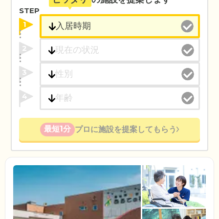
STEP
1
2
3
4
最短1分
プロに施設を提案してもらう