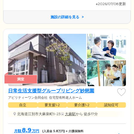
※2026/07/08更新
施設の詳細を見る
満室
日常生活支援型グループリビング妙慈園
アビリティーワン合同会社
住宅型有料老人ホーム
自立
要支援1•2
要介護1•2
認知症可
北海道江別市大麻泉町9-23
大麻駅
から 徒歩17分
8.9
月額
万円
(入居金
5.8
万円) + 介護保険料