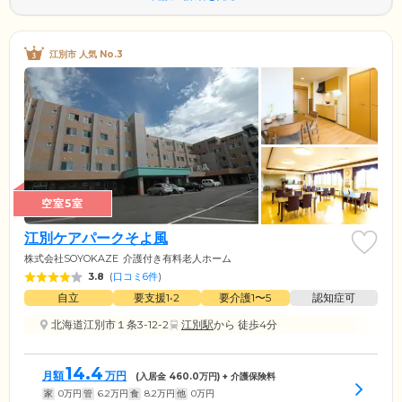
江別市 人気 No.3
空室5室
江別ケアパークそよ風
株式会社SOYOKAZE
介護付き有料老人ホーム
3.8
(
口コミ6件
)
自立
要支援1•2
要介護1〜5
認知症可
北海道江別市１条3-12-2
江別駅
から 徒歩4分
14.4
月額
万円
(入居金
460.0
万円) + 介護保険料
家
0
万円
管
6.2
万円
食
8.2
万円
他
0
万円