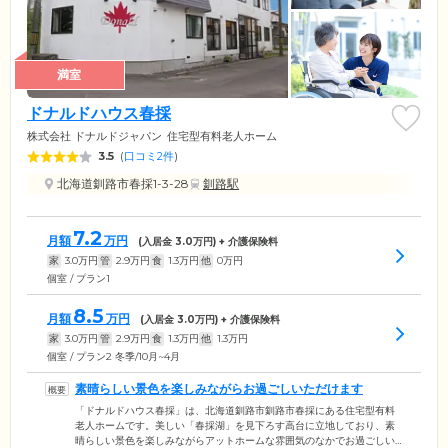
満室
ドナルドハウス春採
株式会社 ドナルドジャパン
住宅型有料老人ホーム
3.5
(
口コミ2件
)
北海道釧路市春採1-3-28
釧路駅
7.2
月額
万円
(入居金
3.0
万円) + 介護保険料
家
3.0
万円
管
2.9
万円
食
1.3
万円
他
0
万円
個室 / プラン1
8.5
月額
万円
(入居金
3.0
万円) + 介護保険料
家
3.0
万円
管
2.9
万円
食
1.3
万円
他
1.3
万円
個室 / プラン2 冬季/10月~4月
素晴らしい景色を楽しみながらお過ごしいただけます
「ドナルドハウス春採」は、北海道釧路市釧路市春採にある住宅型有料
老人ホームです。美しい「春採湖」を見下ろす高台に立地しており、素
晴らしい景色を楽しみながらアットホームな雰囲気のなかでお過ごしい