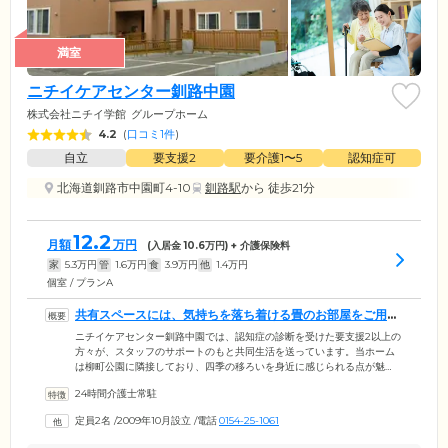
満室
ニチイケアセンター釧路中園
株式会社ニチイ学館
グループホーム
4.2
(
口コミ1件
)
自立
要支援2
要介護1〜5
認知症可
北海道釧路市中園町4-10
釧路駅
から 徒歩21分
12.2
月額
万円
(入居金
10.6
万円) + 介護保険料
家
5.3
万円
管
1.6
万円
食
3.9
万円
他
1.4
万円
個室 / プランA
共有スペースには、気持ちを落ち着ける畳のお部屋をご用意
しています
ニチイケアセンター釧路中園では、認知症の診断を受けた要支援2以上の
方々が、スタッフのサポートのもと共同生活を送っています。当ホーム
は柳町公園に隣接しており、四季の移ろいを身近に感じられる点が魅
力。生活の拠点となるお部屋は、おひとりでくつろげる個室をご用意し
24時間介護士常駐
ました。共有スペースであるリビングでは、ご入居者様同士でのおしゃ
べりをお楽しみください。リビングには床暖房を完備しているため、真
定員2名
/
2009年10月設立
/
電話
0154-25-1061
冬も快適です。リラックスできる居場所づくりのため、リビングの奥に
は畳のお部屋もご用意。当ホームは、その日の気分や体調に合わせて自