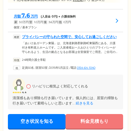
7.6
月額
万円
(入居金
0
円) + 介護保険料
家
3.0
万円
管
1.0
万円
食
3.6
万円
他
0
万円
個室 / 基本プラン
プライバシーの守られた空間で、安心してお過ごしください
「あいけあガーデン東陽」は、北海道釧路郡釧路町東陽西にある、介護
付き有料老人ホームです。ご入居者様お一人おひとりのプライバシーが
守られるよう、生活の拠点となるお部屋は全室個室でご用意。ご自宅の
延長のような感覚で、ほかの方の目を気にすることなく、思い思いにお
24時間介護士常駐
過ごしください。お部屋はすべて介護に適した構造になっていますの
で、ご入居後に万が一介護度が上がった場合も、住み替えの心配がな
定員50名
/
居室50室
/
2015年5月設立
/
電話
0154-64-1040
く、住み慣れた空間で暮らし続けることが可能です。ベッドサイドには
ナースコールを完備していますので、なにかあればすぐにスタッフをお
呼び出しください。
リハビリに根気よく対応してくれる
4.4
清潔感もあり掃除も行き届いています。個人的には、居室の掃除も
行き届いていて素晴らしいと思います...
続きを見る
空き状況を知る
料金見積もり