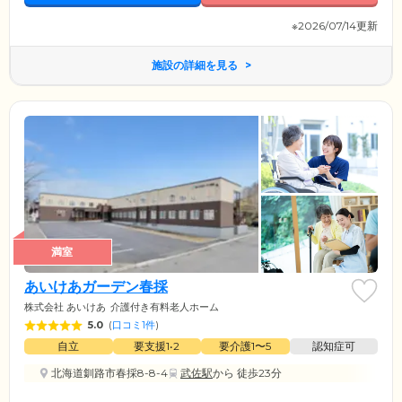
※2026/07/14更新
施設の詳細を見る
満室
あいけあガーデン春採
株式会社 あいけあ
介護付き有料老人ホーム
5.0
(
口コミ1件
)
自立
要支援1•2
要介護1〜5
認知症可
北海道釧路市春採8-8-4
武佐駅
から 徒歩23分