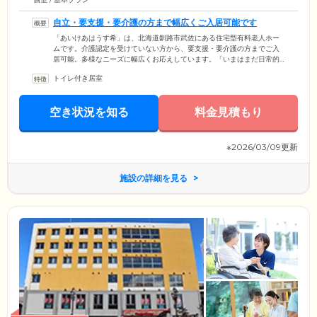
自立・要支援・要介護の方まで幅広くご入居可能です
「あいけあはうす希」は、北海道釧路市武佐にある住宅型有料老人ホー
ムです。介護認定を受けていない方から、要支援・要介護の方までご入
居可能。多様なニーズに幅広くお応えしています。「いまはまだ日常的
な介護は必要ないけれど、このままひとり暮らしを続けていくのは不
トイレ付き居室
安」という方から「日常的な介護をしっかりしてくれる場所で暮らした
い」という方まで、どなたでもお気軽にお問い合わせください。在宅介
護サービスを組み合わせながら、ご自分らしく自立した生活を送ってい
空き状況を知る
料金見積もり
ただけます。
※2026/03/09更新
施設の詳細を見る