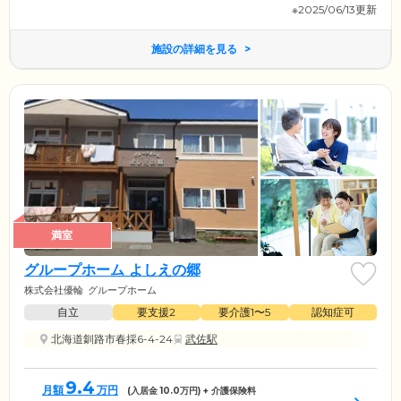
※2025/06/13更新
施設の詳細を見る
満室
グループホーム よしえの郷
株式会社優輪
グループホーム
自立
要支援2
要介護1〜5
認知症可
北海道釧路市春採6-4-24
武佐駅
9.4
月額
万円
(入居金
10.0
万円) + 介護保険料