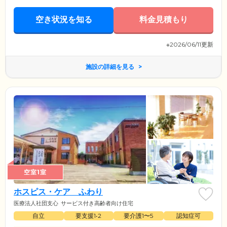
空き状況を知る
料金見積もり
※2026/06/11更新
施設の詳細を見る
空室1室
ホスピス・ケア ふわり
医療法人社団支心
サービス付き高齢者向け住宅
自立
要支援1•2
要介護1〜5
認知症可