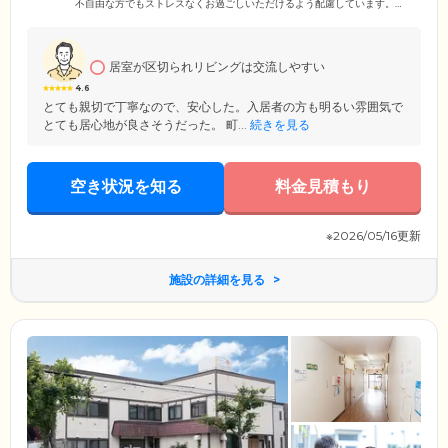
不自由な方でもストレスなくお過ごしいただけるよう配慮しています。
広い廊下やエレベーター、介護浴槽、トイレなどの設備を整えています
ので、どなたでも安心してお過ごしください。通行スペースが広く取ら
れた廊下は、ご入居者様同士がすれ違う際も安全かつスムーズです。ま
た、階段の利用が難しい場合でも、エレベーターを利用することで施設
居室が区切られリビングは交流しやすい
内の移動が容易になります。
4.6
とても親切で丁寧なので、安心した。入居者の方も明るい雰囲気で
とても居心地が良さそうだった。 町...
続きを見る
空き状況を知る
料金見積もり
※2026/05/16更新
施設の詳細を見る