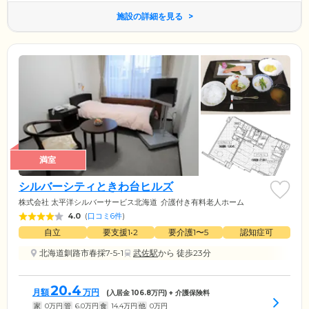
施設の詳細を見る
満室
シルバーシティときわ台ヒルズ
株式会社 太平洋シルバーサービス北海道
介護付き有料老人ホーム
4.0
(
口コミ6件
)
自立
要支援1•2
要介護1〜5
認知症可
北海道釧路市春採7-5-1
武佐駅
から 徒歩23分
20.4
月額
万円
(入居金
106.8
万円) + 介護保険料
家
0
万円
管
6.0
万円
食
14.4
万円
他
0
万円