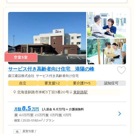
空室5室
サービス付き高齢者向け住宅 港陽の峰
森江建設株式会社
サービス付き高齢者向け住宅
自立
要支援1•2
要介護1〜5
認知症可
北海道釧路市米町3丁目3番20号
東釧路駅
8.5
月額
万円
(入居金
6.0
万円) + 介護保険料
家
6.0
万円
管
2.5
万円
食
0
万円
他
0
万円
2
個室 / 25.53~51.82m
/ プラン
居室15室
/