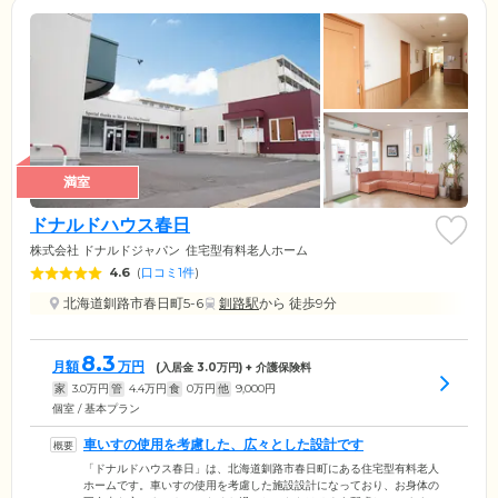
満室
ドナルドハウス春日
株式会社 ドナルドジャパン
住宅型有料老人ホーム
4.6
(
口コミ1件
)
北海道釧路市春日町5-6
釧路駅
から 徒歩9分
8.3
月額
万円
(入居金
3.0
万円) + 介護保険料
家
3.0
万円
管
4.4
万円
食
0
万円
他
9,000
円
個室 / 基本プラン
車いすの使用を考慮した、広々とした設計です
「ドナルドハウス春日」は、北海道釧路市春日町にある住宅型有料老人
ホームです。車いすの使用を考慮した施設設計になっており、お身体の