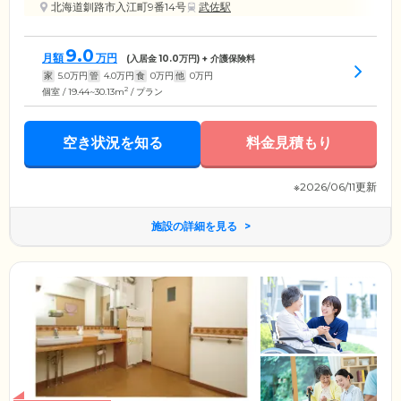
北海道釧路市入江町9番14号
武佐駅
9.0
月額
万円
(入居金
10.0
万円) + 介護保険料
家
5.0
万円
管
4.0
万円
食
0
万円
他
0
万円
2
個室 / 19.44~30.13m
/ プラン
空き状況を知る
料金見積もり
※2026/06/11更新
施設の詳細を見る