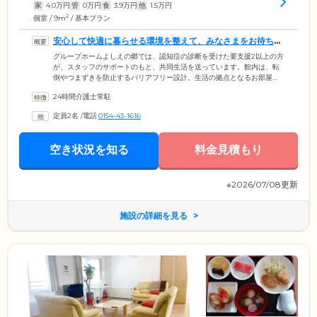
家
4.0
万円
管
0
万円
食
3.9
万円
他
1.5
万円
2
個室 / 9m
/ 基本プラン
安心して快適に暮らせる環境を整えて、みなさまをお待ちし
ています
グループホームよしえの郷では、認知症の診断を受けた要支援2以上の方
が、スタッフのサポートのもと、共同生活を送っています。館内は、転
倒やつまずきを防止するバリアフリー設計。生活の拠点となるお部屋
は、おひとりでくつろげる個室をご用意しました。お食事は、朝昼夕の1
24時間介護士常駐
日3食のほか、おやつもご提供。体調不良や機能低下で食事が進まない場
合でも、無理なく栄養補給していただけます。浴室設備は、個浴を2ヶ所
定員2名
/
電話
0154-43-1616
設置。全介助の方には、職員2名体制にてお手伝いしますので、ご安心く
ださい。当ホームでは、長年の生活様式や趣味の継続ができるよう、ご
家族様とも相談しながら、みなさまのご自分らしい暮らしを支援しま
空き状況を知る
料金見積もり
す。
※2026/07/08更新
施設の詳細を見る