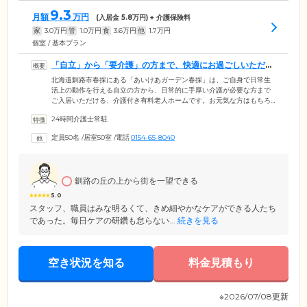
9.3
月額
万円
(入居金
5.8
万円) + 介護保険料
家
3.0
万円
管
1.0
万円
食
3.6
万円
他
1.7
万円
個室 / 基本プラン
「自立」から「要介護」の方まで、快適にお過ごしいただけ
ます
北海道釧路市春採にある「あいけあガーデン春採」は、ご自身で日常生
活上の動作を行える自立の方から、日常的に手厚い介護が必要な方まで
ご入居いただける、介護付き有料老人ホームです。お元気な方はもちろ
ん、車いすや寝たきりなどで日常的に介護を必要とする方も安心してお
24時間介護士常駐
過ごしいただける居住環境を整備。介護スタッフが24時間365日常駐の、
安心の住まいをご提供しています。そのため、ご入居後に介護が必要に
定員50名
/
居室50室
/
電話
0154-65-8040
なった場合でも、ご入居者様お一人おひとりに最適なケアサービスを受
けていただけます。経験豊富なスタッフが、ご入居者様の生活にきめ細
やかに寄り添います。
釧路の丘の上から街を一望できる
5.0
スタッフ、職員はみな明るくて、きめ細やかなケアができる人たち
であった。毎日ケアの研鑽も怠らない...
続きを見る
空き状況を知る
料金見積もり
※2026/07/08更新