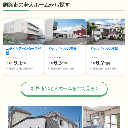
釧路市の老人ホームから探す
ニチイケアセンター星が
ドナルドハウス春日
ドナルドハウス中園
浦
3.5
4.6
0.0
19.1
8.3
8.7
月額
万円
月額
万円
月額
万円
(入居金30万円+介護保険料)
(入居金3万円+介護保険料)
(入居金3万円+介護保険料)
釧路市の老人ホームを全て見る