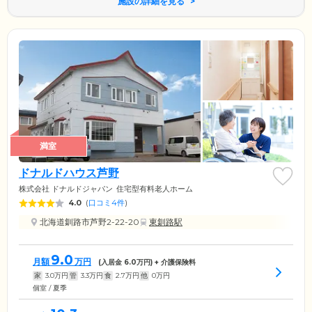
施設の詳細を見る
満室
ドナルドハウス芦野
株式会社 ドナルドジャパン
住宅型有料老人ホーム
4.0
(
口コミ4件
)
北海道釧路市芦野2-22-20
東釧路駅
9.0
月額
万円
(入居金
6.0
万円) + 介護保険料
家
3.0
万円
管
3.3
万円
食
2.7
万円
他
0
万円
個室 / 夏季