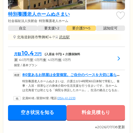
特別養護老人ホームぬさまい
社会福祉法人扶躬会
特別養護老人ホーム
自立
要支援1•2
要介護3〜5
認知症可
北海道釧路市幣舞町4-7
武佐駅
10.4
月額
万円
(入居金
0
円) + 介護保険料
家
6.0
万円
管
0
万円
食
4.3
万円
他
0
万円
個室 / 基本プラン
80室あるお部屋は全室個室。ご自分のペースを大切に暮ら
せます
特別養護老人ホームぬさまいは、介護士が24時間365日体制で常駐し、食
事・入浴・排泄などの身体介助や生活支援を行う住まいです。当ホーム
は北海道では初となる「病院を併設したホーム」。生活の拠点となるお
部屋は全室個室のため、周囲を気にせずご自宅のようにおくつろぎいた
定員80名
/
居室80室
/
電話
0154-41-2233
だけます。お食事は、栄養バランスのよいメニューを1日3食ご提供。ほ
かのご入居者様との会話に花を咲かせながら、なごやかなひとときをお
過ごしください。浴室設備は、介助が必要な方も安心してご入浴いただ
空き状況を知る
料金見積もり
ける特殊浴槽・リフト浴をご用意。スタッフのサポートのもと、快適に
清潔を保っていただけます。
※2026/07/08更新