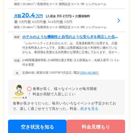
2
個室 / 25.48m
/ 長期滞在コース 期間設定コース 1年 シングルルーム
20.4
月額
万円
(入居金
313.2
万円) + 介護保険料
家
0
万円
管
6.0
万円
食
14.4
万円
他
0
万円
2
個室 / 25.48m
/ 長期滞在コース 期間設定コース 3年 シングルルーム
ホテルのような機能性と自宅のような安らぎを両立した住環
境です
「シルバーシティときわ台ヒルズ」は、北海道釧路市に位置する、介護
付き有料老人ホームです。近隣には商業施設があり利便性に優れていな
がらも、春採湖を見渡せる自然豊かな環境に立地しております。当ホー
ムでは、ご入居者様おふたりに対して1人以上のスタッフを配置。これに
24時間看護師常駐
/
24時間介護士常駐
/
2人部屋あり・夫婦入居可
/
トイレ
より、お一人おひとりに合わせた手厚いケアが可能に。また、短期滞在
付き居室
から長期滞在までライフスタイルに合わせてご利用いただけます。ホテ
ルのような機能性と、ご自宅のような安らぎをバランスよく融合させ
定員60名
/
居室52室
/
2007年11月設立
/
電話
0154-46-8811
た、快適なお住まいで、充実したセカンドライフをお送りください。
食事が良く、様々なイベントが毎月開催
料金が高額で入居しにくい
4.0
食事が良さそうだった。毎月いろいろなイベントが予定されてお
り、楽しく過ごせそうで良かった。料金...
続きを見る
空き状況を知る
料金見積もり