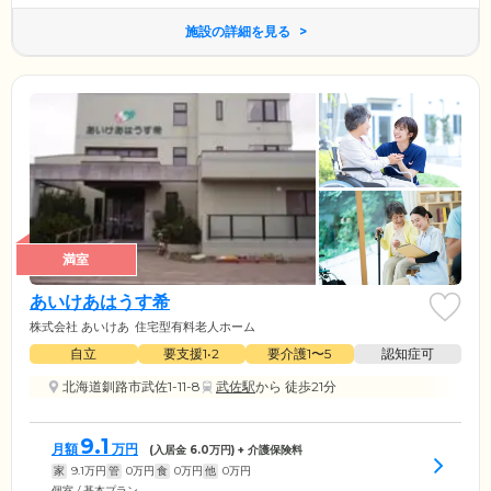
施設の詳細を見る
満室
あいけあはうす希
株式会社 あいけあ
住宅型有料老人ホーム
自立
要支援1•2
要介護1〜5
認知症可
北海道釧路市武佐1-11-8
武佐駅
から 徒歩21分
9.1
月額
万円
(入居金
6.0
万円) + 介護保険料
家
9.1
万円
管
0
万円
食
0
万円
他
0
万円
個室 / 基本プラン