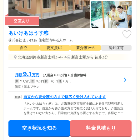
空室あり
あいけあはうす悠
株式会社 あいけあ
住宅型有料老人ホーム
自立
要支援1•2
要介護1〜5
認知症可
北海道釧路市新富士町3-4-14
新富士駅
から 徒歩3分
9.1
月額
万円
(入居金
6.0
万円) + 介護保険料
家
9.1
万円
管
0
万円
食
0
万円
他
0
万円
個室 / 基本プラン
自立から要介護の方まで幅広く受け入れています
「あいけあはうす悠」は、北海道釧路市新富士町にある住宅型有料老人
ホームです。自立から要介護の方まで幅広く受け入れており、介護認定
を受けていない方から、日常的に介護を必要とする方まで、多様なニー
ズにお応えしています。「いまはまだ日常的な介護は必要ないけれど、
家族と離れてひとり暮らしを続けていくのは不安」という方から「日常
空き状況を知る
的な介護をしっかりしてくれる場所で暮らしたい」という方まで、どな
料金見積もり
たでもお気軽にお問い合わせください。在宅介護サービスを組み合わせ
ながら、安心してお過ごしいただけます。