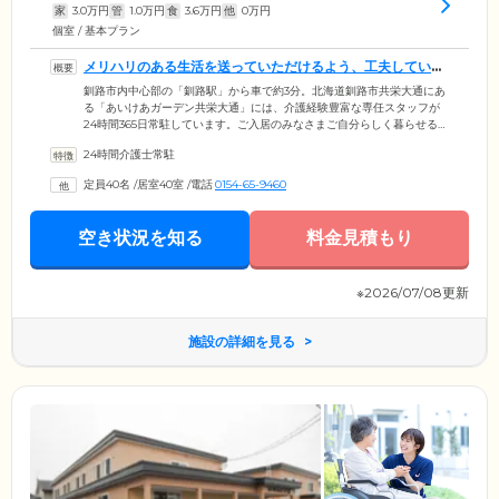
家
3.0
万円
管
1.0
万円
食
3.6
万円
他
0
万円
個室 / 基本プラン
メリハリのある生活を送っていただけるよう、工夫していま
す
釧路市内中心部の「釧路駅」から車で約3分。北海道釧路市共栄大通にあ
る「あいけあガーデン共栄大通」には、介護経験豊富な専任スタッフが
24時間365日常駐しています。ご入居のみなさまご自分らしく暮らせるよ
う、ご入居者様お一人おひとりに最適なケアサービスをご提供。毎日の
24時間介護士常駐
状況確認や健康チェックはもちろん、身体介護や生活支援まで、幅広い
観点からアプローチしています。そのほか、機能訓練室でのリハビリテ
定員40名
/
居室40室
/
電話
0154-65-9460
ーションのお誘いや、みなさまで楽しめるレクリエーションのご提供な
ど、メリハリのある生活を送っていただけるよう、工夫を凝らしていま
す。
空き状況を知る
料金見積もり
※2026/07/08更新
施設の詳細を見る