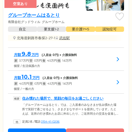
空室あり
グループホームはるとり
有限会社グッドウィル
グループホーム
自立
要支援1•2
要介護1〜5
認知症可
北海道釧路市春採2-27-1
武佐駅
9.8
月額
万円
(入居金
0
円) + 介護保険料
家
3.7
万円
管
0
万円
食
4.5
万円
他
1.6
万円
個室 / 生活保護の方
10.1
月額
万円
(入居金
0
円) + 介護保険料
家
4.0
万円
管
0
万円
食
4.5
万円
他
1.6
万円
個室 / 一般の方
住み慣れた場所で、笑顔の毎日をお過ごしください
「グループホームはるとり」では、ご入居者のみなさまが住み慣れた場
所で笑顔で過ごせるよう、さまざまなサポートを提供しています。たと
えば、近所の行き慣れたお店に外出したり、ご近所同士の交流を促進し
たりします。こうした活動を通じて、ご入居者様お一人おひとりが「普
定員2名
/
電話
0154-41-0206
通の生活」を送ることができるよう、家庭的な環境づくりに取り組んで
います。また、地域のみなさまとの交流や支え合いを大切にすること
で、共に豊かな生活を築いていくことを目指しています。地域との結び