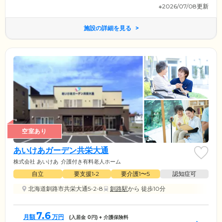
※2026/07/08更新
施設の詳細を見る
空室あり
あいけあガーデン共栄大通
株式会社 あいけあ
介護付き有料老人ホーム
自立
要支援1•2
要介護1〜5
認知症可
北海道釧路市共栄大通5-2-8
釧路駅
から 徒歩10分
7.6
月額
万円
(入居金
0
円) + 介護保険料