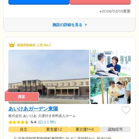
び出しがあればすぐにスタッフがおそばまで駆け付けます。
※2026/02/05更新
施設の詳細を見る
釧路郡釧路町 人気 No.1
満室
あいけあガーデン東陽
株式会社 あいけあ
介護付き有料老人ホーム
4.4
(
口コミ1件
)
自立
要支援1•2
要介護1〜5
認知症可
北海道釧路郡釧路町東陽西1-25-6
武佐駅
から 徒歩12分