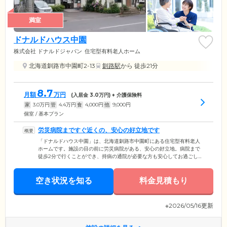
満室
ドナルドハウス中園
株式会社 ドナルドジャパン
住宅型有料老人ホーム
北海道釧路市中園町2-13
釧路駅
から 徒歩21分
8.7
月額
万円
(入居金
3.0
万円) + 介護保険料
家
3.0
万円
管
4.4
万円
食
4,000
円
他
9,000
円
個室 / 基本プラン
労災病院まですぐ近くの、安心の好立地です
「ドナルドハウス中園」は、北海道釧路市中園町にある住宅型有料老人
ホームです。施設の目の前に労災病院がある、安心の好立地。病院まで
徒歩2分で行くことができ、持病の通院が必要な方も安心してお過ごしい
ただけます。また、館内は車いすの使用を考慮した設計になっており、
お身体の不自由な方々でもストレスなくお過ごしいただけるバリアフリ
空き状況を知る
ー住宅です。広い廊下やエレベーター、介護浴槽、トイレなどの設備を
料金見積もり
整えていますので、足腰に不安のある方や麻痺症状のある方も安全かつ
快適にお過ごしいただけます。
※2026/05/16更新