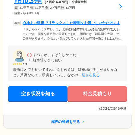
10.3
月額
万円
(入居金
6.0
万円) + 介護保険料
家
3.0
万円
管
3.3
万円
食
2.7
万円
他
1.3
万円
個室 / 冬季/10~4月
心地よい環境でリラックスした時間をお過ごしいただけます
「ドナルドハウス芦野」は、北海道釧路市芦野にある住宅型有料老人ホ
ームです。閑静な住宅街に位置しており、周辺には「釧路国立大学」や
公園があります。心地よい環境でリラックスした時間を過ごすにはぴっ
たりな環境です。また、館内はお身体の不自由な方々でもストレスなく
お過ごしいただけるバリアフリー住宅です。広い廊下やエレベーター、
介護浴槽、トイレなどの設備を整えていますので、足腰に不安のある方
すべてが、すばらしかった。
や麻痺症状のある方も安全かつ快適にお過ごしいただけます。
駐車場が少し狭い
4.8
場所はとても良いですね、欲を言えば、駐車場が少しせまいかな
と、芦野なので、環境もいいし、なかの...
続きを見る
空き状況を知る
料金見積もり
※2026/05/16更新
施設の詳細を見る