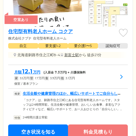
空室あり
住宅型有料老人ホーム コクア
株式会社クプナ
住宅型有料老人ホーム
自立
要支援1•2
要介護1〜5
認知症可
北海道釧路市住之江町8-4
新富士駅
から 徒歩21分
12.1
月額
万円
(入居金
7.3
万円) + 介護保険料
家
3.5
万円
管
1.7
万円
食
3.9
万円
他
3.1
万円
個室 / 基本プラン
生活全般や健康管理のほか、幅広いサポートでご自分らしい
毎日を支援します
「コクア」は、釧路市住之江町にある住宅型有料老人ホームです。スタ
ッフは24時間常駐。生活全般や健康管理、おいしいお食事、多彩なアク
ティビティなど、幅広いサポートで、お一人おひとりの「自分らしい」
生活を支援します。館内は段差をなくし、つまずきや転倒を防止するバ
24時間介護士常駐
リアフリー設計を採用。全17室のお部屋はプライバシーに配慮した個室
をご用意しました。お気に入りのインテリアや思い出の品々のお持ち込
みも可能です。ご自身のライフスタイルに合わせた空間で、ゆったりと
空き状況を知る
料金見積もり
お過ごしください。また全居室にはナースコールを完備しており、お呼