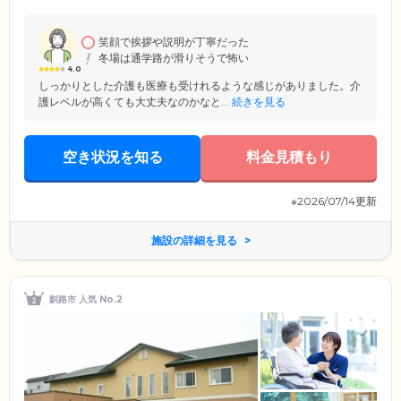
ただけます。特に夕日の眺望は、穏やかな時間が流れる贅沢なひととき
を演出します。施設見学やご入居前のご質問など、ぜひお気軽にお問い
合わせください。安心・安全・高品質なサービスを追求することで、ご
笑顔で挨拶や説明が丁寧だった
入居者様にはもちろん、ご家族様にもご満足いただきけるよう努力して
冬場は通学路が滑りそうで怖い
います。
4.0
しっかりとした介護も医療も受けれるような感じがありました。介
護レベルが高くても大丈夫なのかなと...
続きを見る
空き状況を知る
料金見積もり
※2026/07/14更新
施設の詳細を見る
釧路市 人気 No.2