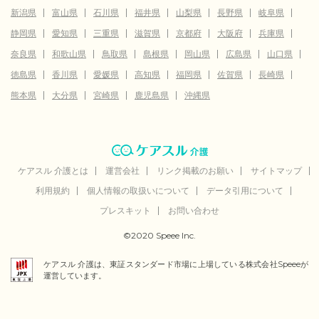
新潟県
富山県
石川県
福井県
山梨県
長野県
岐阜県
静岡県
愛知県
三重県
滋賀県
京都府
大阪府
兵庫県
奈良県
和歌山県
鳥取県
島根県
岡山県
広島県
山口県
徳島県
香川県
愛媛県
高知県
福岡県
佐賀県
長崎県
熊本県
大分県
宮崎県
鹿児島県
沖縄県
ケアスル 介護とは
運営会社
リンク掲載のお願い
サイトマップ
利用規約
個人情報の取扱いについて
データ引用について
プレスキット
お問い合わせ
©2020 Speee Inc.
ケアスル 介護は、東証スタンダード市場に上場している株式会社Speeeが
運営しています。