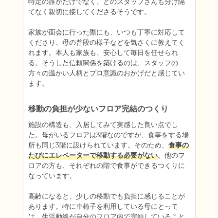
特定の誰かだけでなく、どのスタッフさんも分け隔
てなく親切に接してくださるそうです。

家族が面会に行った際にも、いつも丁寧に対応して
くださり、母の普段の様子などを気さくに教えてく
れます。本人も家族も、安心して毎日を任せられ
る。そうした信頼関係を築けるのは、スタッフの
方々の温かい人柄とプロ意識のおかげだと感じてい
ます。
移動の負担が少ないフロア完結のつくり
施設の構造も、入居してみて実感した良い点でし
た。母がいるフロアは3階なのですが、食事をする場
所も同じ3階に設けられています。そのため、
食事の
たびにエレベーターで移動する必要がない
。他のフ
ロアの方も、それぞれの階で食事ができるつくりに
なっています。

高齢になると、少しの移動でも負担に感じることが
あります。特に車椅子を利用している母にとって
は、生活動線が自分のフロア内で完結していること