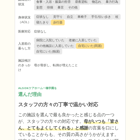
食事・入浴・服薬の拒否
昼夜逆転
物忘れ
暴力行為
状況
妄想
徘徊
暴言
その他
症状なし
見守り
自立
車椅子
手引/伝い歩き
杖
身体状況
（ADL）
寝たきり
歩行器
医療対応
症状なし
病院に入院していた
老健に入居していた
入居前の
その他施設に入居していた
自宅にいた(同居)
暮らし方
自宅にいた(独居)
施設検討
のきっか
母が骨折し、転倒が増えたこと
け
ALSOKケアホーム一橋学園を
選んだ理由
スタッフの方々の丁寧で温かい対応
この施設を選んで最も良かったと感じる点の一つ
が、スタッフの方々の対応です。
母がいつも「皆さ
ん、とてもよくしてくれる」と感謝
の言葉を口にし
ていることからも、その質の高さがうかがえます。