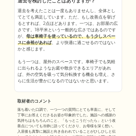
退去を検討したことはありますか？
退去を考えたことは一度もありませんし、全体とし
てとても満足しています。ただ、もし改善点を挙げ
るとすれば、2点ほどあります。一つは、お部屋の広
さです。18平米という一般的な広さではあるのです
が、
母は車椅子を使っているので、もう少しスペー
スに余裕があれば
、より快適に過ごせるのではない
かと感じます。

もう一つは、屋外のスペースです。車椅子でも気軽
に出られるようなお庭や散歩できるエリアがあれ
ば、外の空気を吸って気分転換する機会も増え、さ
らに生活が豊かになるのではないかと思います。
取材者のコメント
落ち着いた口調で、一つ一つの質問にとても率直に、そして
丁寧にお答えくださるお姿が印象的でした。施設への感謝の
気持ちはもちろんのこと、「もっとこうだったら」という改
善点についても冷静に語ってくださり、お母様を深く想い、
入居後も真摯に施設と向き合われていることがひしひしと伝