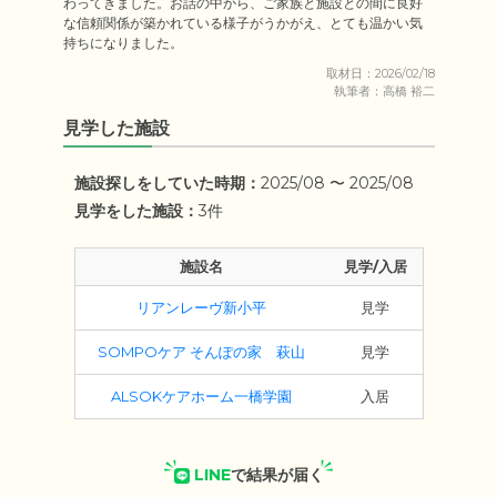
わってきました。お話の中から、ご家族と施設との間に良好
な信頼関係が築かれている様子がうかがえ、とても温かい気
持ちになりました。
取材日：2026/02/18
執筆者：高橋 裕二
見学した施設
施設探しをしていた時期：
2025/08 〜 2025/08
見学をした施設：
3件
施設名
見学/入居
リアンレーヴ新小平
見学
SOMPOケア そんぽの家　萩山
見学
ALSOKケアホーム一橋学園
入居
LINE
で結果が届く