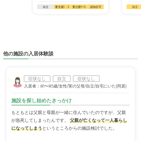
自立
要支援1・2
要介護1〜5
認知症可
自立
他の施設の入居体験談
症状なし
自立
症状なし
入居者：81〜85歳/女性/実の父母/自立/自宅にいた(同居)
施設を探し始めたきっかけ
もともとは父親と母親が一緒に住んでいたのですが、父親
が急死してしまったんです。
父親が亡くなって一人暮らし
になってしまう
というところからの施設検討でした。