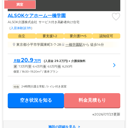
満室
ALSOKケアホーム一橋学園
ALSOK介護株式会社
サービス付き高齢者向け住宅
(
入居体験談3件
)
自立
要支援1•2
要介護1〜5
認知症可
東京都小平市学園東町3-7-28
一橋学園駅
から 徒歩14分
20.9
月額
万円
(入居金 
29.2
万円) + 介護保険料
家
7.3
万円
管
6.4
万円
食
6.5
万円
他
8,250
円
2
個室 / 18.00~19.20m
/ 基本プラン
24時間介護士常駐
 /
トイレ付き居室
空き状況を知る
料金見積もり
※2026/07/23更新
施設の詳細を見る