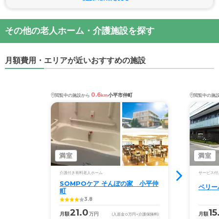
その他の老人ホーム・介護施設を探す
月額費用・エリアが近いおすすめの施設
0.6
小平市仲町
閲覧中の施設から
km
閲覧中の施
満室
満室
介護付き有料老人ホーム
サービス付
SOMPOケア そんぽの家　小平仲
ベリー
町
3.8
21.0
15
月額
万円
月額
(入居金
0
万円
+介護保険料)