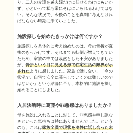
り、二人の介護を弟夫婦だけに任せるわけにもいか
ず、かといって私も常にそばにいられるわけではな
い。そんな状況で、今後のことを真剣に考えなけれ
ばならない時期に来ていました。
施設探しを始めたきっかけは何ですか？
施設探しを具体的に考え始めたのは、母の骨折が直
接のきっかけです。それまでも転倒が増えてきてい
たため、家族の中では漠然とした不安がありました
が、
骨折という目に見える形で在宅生活の限界が示
された
ように感じました。家族で話し合い、「今の
状況で、自宅で安全に暮らしていくのは難しいので
はないか」という結論に至り、本格的に施設を探し
始めることにしました。
入居決断時に葛藤や罪悪感はありましたか？
母を施設に入れることに対して、罪悪感や申し訳な
さといった気持ちは特にありませんでした。という
のも、これは
家族全員で現状を冷静に話し合った末