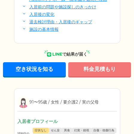
入居前の問題や施設探しのきっかけ
入居後の変化
退去検討理由・入居後のギャップ
施設の基本情報
LINE
で結果が届く
空き状況を知る
料金見積もり
91〜95歳 / 女性 / 要介護2 / 実の父母
入居者プロフィール
症状なし
せん妄
異食
幻覚・錯視
自傷・他傷行為
認知症の