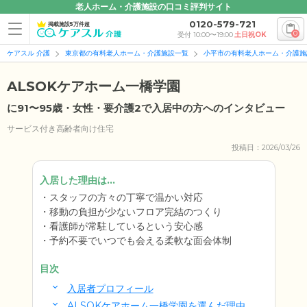
老人ホーム・介護施設の口コミ評判サイト
0120-579-721
掲載施設5万件超
0
受付 10:00〜19:00
土日祝OK
ケアスル 介護
東京都の有料老人ホーム・介護施設一覧
小平市の有料老人ホーム・介護施
ALSOKケアホーム一橋学園
に91〜95歳・女性・要介護2で入居中の方へのインタビュー
サービス付き高齢者向け住宅
投稿日：2026/03/26
入居した理由は...
スタッフの方々の丁寧で温かい対応
移動の負担が少ないフロア完結のつくり
看護師が常駐しているという安心感
予約不要でいつでも会える柔軟な面会体制
目次
入居者プロフィール
ALSOKケアホーム一橋学園を選んだ理由