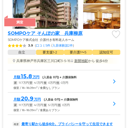
満室
SOMPOケア そんぽの家　兵庫柳原
SOMPOケア株式会社
介護付き有料老人ホーム
3.9
(
口コミ5件
 /
入居体験談2件
)
自立
要支援1•2
要介護1〜5
認知症可
兵庫県神戸市兵庫区三川口町3-5-15
新開地駅
から 徒歩6分
15.8
月額
万円
(入居金 
0
円) + 介護保険料
家
11.7
万円
管
4.1
万円
食
0
万円
他
0
万円
2
個室 / 18~18.09m
/ 食費なしプラン
20.9
月額
万円
(入居金 
0
円) + 介護保険料
家
11.7
万円
管
4.1
万円
食
5.1
万円
他
0
万円
2
個室 / 18~18.09m
/ 食費ありプラン
最寄り駅から徒歩6分。プライバシーを守って生活できます