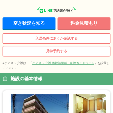
LINE
で結果が届く
空き状況を知る
料金見積もり
入居条件にあうか確認する
見学予約する
※ケアスル 介護は、「
ケアスル 介護 体験談掲載・削除ガイドライン
」を設置し
ています。
施設の基本情報