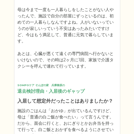
母は今まで一度も一人暮らしをしたことがない人や
ったんで、施設で自分の部屋にずっといるのは、初
めての一人暮らしなんですよね。人がいないってい
うのが寂しいっていう不安はあったみたいですけ
ど、今はもう満足して、普通に元気で暮らしていま
す。

あとは、心臓が悪くて遠くの専門病院へ行かないと
いけないので、その時は2ヶ月に1回、家族で介護タ
クシーを呼んで連れて行っています。
SOMPOケア そんぽの家　兵庫柳原の
退去検討理由・入居後のギャップ
入居して想定外だったことはありましたか？
施設のごはんは「おかゆ」が出ているんですけど、
母は「普通の白ご飯が食べたい」って言うんです。
だから、面会に行くと、おにぎりとかお弁当を持っ
て行って、白ご飯とおかずを食べるようにさせてい