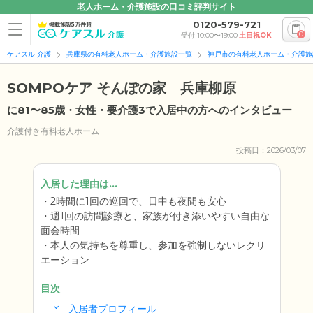
老人ホーム・介護施設の口コミ評判サイト
0120-579-721
掲載施設5万件超
0
受付 10:00〜19:00
土日祝OK
ケアスル 介護
兵庫県の有料老人ホーム・介護施設一覧
神戸市の有料老人ホーム・介護施
SOMPOケア そんぽの家 兵庫柳原
に81〜85歳・女性・要介護3で入居中の方へのインタビュー
介護付き有料老人ホーム
投稿日：2026/03/07
入居した理由は...
2時間に1回の巡回で、日中も夜間も安心
週1回の訪問診療と、家族が付き添いやすい自由な
面会時間
本人の気持ちを尊重し、参加を強制しないレクリ
エーション
目次
入居者プロフィール