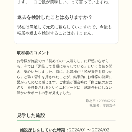
ます。「白ご飯が美味しい」って言っていますね。
退去を検討したことはありますか？
現在は満足して元気に暮らしていますので、今後も
転居や退去を検討することはありません。
取材者のコメント
お母様が施設での「初めての一人暮らし」に戸惑いながら
も、今では「満足して普通に暮らしている」という言葉を聞
き、安心いたしました。特に、お姉様が「私が責任を持つか
ら」と強く背中を押されたことが、結果的にお母様の健康に
繋がったのだと感じます。ご家族が面会時に「白ご飯のおに
ぎり」を持参されるというエピソードに、施設任せにしない
温かいサポートの形が見えました。
取材日：2026/02/27
執筆者：岸川京子
見学した施設
施設探しをしていた時期：
2024/01 〜 2024/02