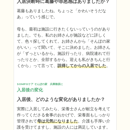
入居決断時に葛藤や罪悪感はありましたか？
葛藤もありましたね。ちょっと「かわいそうだな
あ」っていう感じで。

母も、最初は施設に行きたくないっていうのがあり
ました。でも、私のお姉さんが施設などに詳しく
て、色々探してくれて。お姉さんから「そんぽの家
がいい」って聞いて、そこに決めました。お姉さん
が「ずっといるから。施設行ったり、病院連れて行
ったりとか、全部するから。迎えも私がきちんと行
くから」って言って、
説得してからの入居でした
。
SOMPOケア そんぽの家　兵庫柳原に
入居後の変化
入居後、どのような変化がありましたか？
実際に入居してみたら、栄養士さんが献立を考えて
作ってくださる食事のおかげで、栄養面もしっかり
管理されて
母は元気になりました
。介護も手厚い介
護を受けてますし、施設の人には満足しています。
