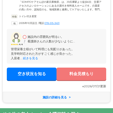
「SOMPOケアそんぽの家兵庫柳原」は、JR兵庫駅より徒歩6分、交通ア
クセスのよいロケーションにある介護付き有料老人ホームです。介護度
の高い方や、認知症のも、地域医療と連携してケアをいたします。専門
的な研修を受けたスタッフがご入居者様の生活をサポートしますので、
トイレ付き居室
離れて暮らすご家族様も安心です。居室には、エアコン・スプリンクラ
ー・洗面台・トイレ・緊急通報装置完備を完備。車いす対応のフラット
2005年10月設立
 /
電話
078-515-3431
な床を採用しているほか、エントランスには個別のポストを配置するな
ど、プライバシーを守って暮らせる設備が整っています。
施設内の雰囲気が明るい。
看護師さんの人数が少ないように...
4.4
管理栄養士様がいて料理にも気配りがあった。

見学時対応された方がすごく感じが良かった。

入居者...
 続きを見る
空き状況を知る
料金見積もり
※2026/07/21更新
施設の詳細を見る