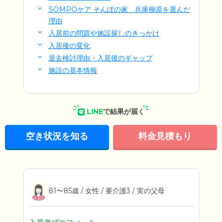
SOMPOケア そんぽの家 兵庫柳原を選んだ
理由
入居前の問題や施設探しのきっかけ
入居後の変化
退去検討理由・入居後のギャップ
施設の基本情報
LINE
で結果が届く
空き状況を知る
料金見積もり
81〜85歳 / 女性 / 要介護3 / 実の父母