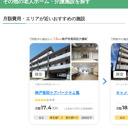
その他の老人ホーム・介護施設を探す
月額費用・エリアが近いおすすめの施設
1.5
神戸市長田区六番町
閲覧中の施設から
km
閲覧中の施
満室
満室
介護付き有料老人ホーム
サービス付
神戸長田ケアパークそよ風
キャメ
4.0
17.4
18
月額
万円
月額
(入居金
18
万円
+介護保険料)
自立
要支援1・2
要介護1〜5
認知症可
自立