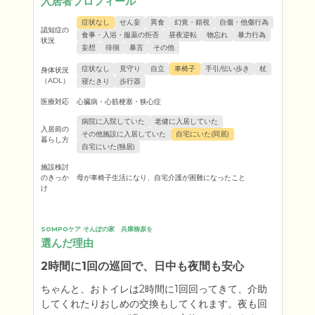
入居者プロフィール
症状なし
せん妄
異食
幻覚・錯視
自傷・他傷行為
認知症の
食事・入浴・服薬の拒否
昼夜逆転
物忘れ
暴力行為
状況
妄想
徘徊
暴言
その他
症状なし
見守り
自立
車椅子
手引/伝い歩き
杖
身体状況
（ADL）
寝たきり
歩行器
医療対応
心臓病・心筋梗塞・狭心症
病院に入院していた
老健に入居していた
入居前の
その他施設に入居していた
自宅にいた(同居)
暮らし方
自宅にいた(独居)
施設検討
のきっか
母が車椅子生活になり、自宅介護が困難になったこと
け
SOMPOケア そんぽの家　兵庫柳原を
選んだ理由
2時間に1回の巡回で、日中も夜間も安心
ちゃんと、おトイレは2時間に1回回ってきて、介助
してくれたりおしめの交換もしてくれます。夜も回