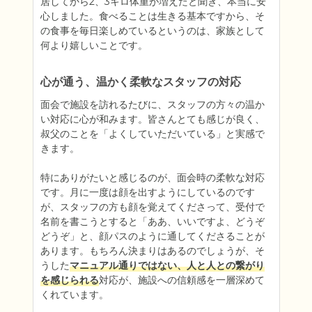
居してから2、3キロ体重が増えたと聞き、本当に安
心しました。食べることは生きる基本ですから、そ
の食事を毎日楽しめているというのは、家族として
何より嬉しいことです。
心が通う、温かく柔軟なスタッフの対応
面会で施設を訪れるたびに、スタッフの方々の温か
い対応に心が和みます。皆さんとても感じが良く、
叔父のことを「よくしていただいている」と実感で
きます。

特にありがたいと感じるのが、面会時の柔軟な対応
です。月に一度は顔を出すようにしているのです
が、スタッフの方も顔を覚えてくださって、受付で
名前を書こうとすると「ああ、いいですよ、どうぞ
どうぞ」と、顔パスのように通してくださることが
あります。もちろん決まりはあるのでしょうが、そ
うした
マニュアル通りではない、人と人との繋がり
を感じられる
対応が、施設への信頼感を一層深めて
くれています。