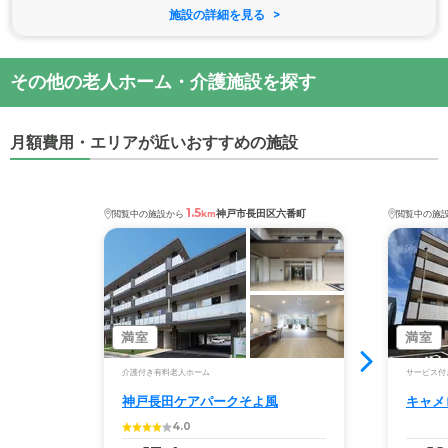
施設の詳細を見る
その他の老人ホーム・介護施設を探す
月額費用・エリアが近いおすすめの施設
1.5
神戸市長田区六番町
閲覧中の施設から
km
閲覧中の施
満室
満室
介護付き有料老人ホーム
サービス付
神戸長田ケアパークそよ風
キャメ
4.0