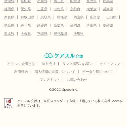
新潟県
富山県
石川県
福井県
山梨県
長野県
岐阜県
静岡県
愛知県
三重県
滋賀県
京都府
大阪府
兵庫県
奈良県
和歌山県
鳥取県
島根県
岡山県
広島県
山口県
徳島県
香川県
愛媛県
高知県
福岡県
佐賀県
長崎県
熊本県
大分県
宮崎県
鹿児島県
沖縄県
ケアスル 介護とは
運営会社
リンク掲載のお願い
サイトマップ
利用規約
個人情報の取扱いについて
データ引用について
プレスキット
お問い合わせ
©2020 Speee Inc.
ケアスル 介護は、東証スタンダード市場に上場している株式会社Speeeが
運営しています。