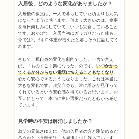
入居後、どのような変化がありましたか？
入居後の叔父は、一人で暮らしていた頃よりも元気
になったように感じます。何より大きいのは、食事
を毎日楽しみにしていて、いつも完食していること
です。おかげで、入居当初はガリガリだった体も、
今では2、3キロ体重が増えたと嬉しそうに話してく
れます。

そして、私自身の変化も劇的でした。一言で言え
ば、「ものすごく楽になった」のです。
いつかかっ
てくるか分からない電話に怯えることもなくなり
、
心から安心できるようになりました。これは本当に
大きな変化です。叔父自身も、常に誰かが見守って
くれているという安心感を得ていると思います。お
互いにとって、本当に良い選択だったと心から感じ
ています。
見学時の不安は解消しましたか？
叔父の元気さゆえに、他の入居者の方と馴染めるだ
ろうかという懸念は、入居後も少し残っています。