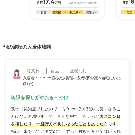
17.4
18
月額
万円
月額
(入居金
18
万円
+介護保険料)
自立
要支援1・2
要介護1〜5
認知症可
自立
他の施設の入居体験談
物忘れ
自立
症状なし
入居者：81〜85歳/女性/義理の父母/要介護2/自宅にいた
(独居)
施設を探し始めたきっかけ
義母は認知症でしたので、もうその先が絶対に良くなるこ
とはないと思いまして。そんな中で、ちょっと
ガスコンロ
を壊したり、一度行方不明になったこともあった
んです。
私は仕事をしていますので、ずっと付きっきりではいられ