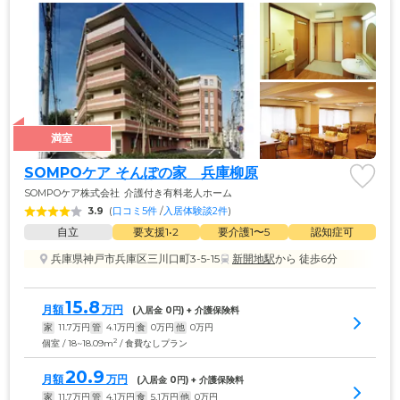
満室
SOMPOケア そんぽの家　兵庫柳原
SOMPOケア株式会社
介護付き有料老人ホーム
3.9
(
口コミ5件
 /
入居体験談2件
)
自立
要支援1•2
要介護1〜5
認知症可
兵庫県神戸市兵庫区三川口町3-5-15
新開地駅
から 徒歩6分
15.8
月額
万円
(入居金 
0
円) + 介護保険料
家
11.7
万円
管
4.1
万円
食
0
万円
他
0
万円
2
個室 / 18~18.09m
/ 食費なしプラン
20.9
月額
万円
(入居金 
0
円) + 介護保険料
家
11.7
万円
管
4.1
万円
食
5.1
万円
他
0
万円