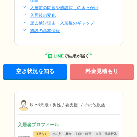
理由
入居前の問題や施設探しのきっかけ
入居後の変化
退去検討理由・入居後のギャップ
施設の基本情報
LINE
で結果が届く
空き状況を知る
料金見積もり
81〜85歳 / 男性 / 要支援1 / その他親族
入居者プロフィール
症状なし
せん妄
異食
幻覚・錯視
自傷・他傷行為