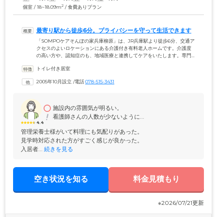
2
個室 / 18~18.09m
/ 食費ありプラン
最寄り駅から徒歩6分。プライバシーを守って生活できます
「SOMPOケアそんぽの家兵庫柳原」は、JR兵庫駅より徒歩6分、交通ア
クセスのよいロケーションにある介護付き有料老人ホームです。介護度
の高い方や、認知症のも、地域医療と連携してケアをいたします。専門
的な研修を受けたスタッフがご入居者様の生活をサポートしますので、
トイレ付き居室
離れて暮らすご家族様も安心です。居室には、エアコン・スプリンクラ
ー・洗面台・トイレ・緊急通報装置完備を完備。車いす対応のフラット
2005年10月設立
 /
電話
078-515-3431
な床を採用しているほか、エントランスには個別のポストを配置するな
ど、プライバシーを守って暮らせる設備が整っています。
施設内の雰囲気が明るい。
看護師さんの人数が少ないように...
4.4
管理栄養士様がいて料理にも気配りがあった。

見学時対応された方がすごく感じが良かった。

入居者...
 続きを見る
空き状況を知る
料金見積もり
※2026/07/21更新