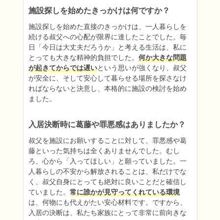
施設探しを始めたきっかけは何ですか？
施設探しを始めた直接のきっかけは、一人暮らしを
続ける叔父への心配が限界に達したことでした。毎
日「今日は大丈夫だろうか」と考える生活は、私に
とっても大きな精神的負担でした。
何か大きな問題
が起きてからでは遅い
という思いが強くなり、叔父
が安全に、そして安心して暮らせる場所を探さなけ
ればならないと決意し、本格的に施設の検討を始め
ました。
入居決断時に葛藤や罪悪感はありましたか？
叔父を施設にお願いすることに対して、罪悪感や葛
藤といった気持ちは全くありませんでした。むし
ろ、心から「入ってほしい」と願っていました。一
人暮らしの不安から解放されることは、私だけでな
く、叔父自身にとっても絶対に良いことだと確信し
ていました。
常に誰かが見守ってくれている環境
は、何物にも代えがたい安心材料です。ですから、
入居の決断は、私たち家族にとって非常に前向きな