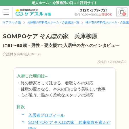
老人ホーム・介護施設の口コミ評判サイト
0120-579-721
掲載施設5万件超
0
受付 10:00〜19:00
土日祝OK
ケアスル 介護
兵庫県の有料老人ホーム・介護施設一覧
神戸市の有料老人ホーム・介護施
SOMPOケア そんぽの家 兵庫柳原
に81〜85歳・男性・要支援1で入居中の方へのインタビュー
介護付き有料老人ホーム
投稿日：2026/03/05
入居した理由は...
終の棲家として託せる、看取りへの対応
健康の源となる、本人の口に合う美味しい食事
心が通う、温かく柔軟なスタッフの対応
目次
入居者プロフィール
SOMPOケア そんぽの家 兵庫柳原を選んだ