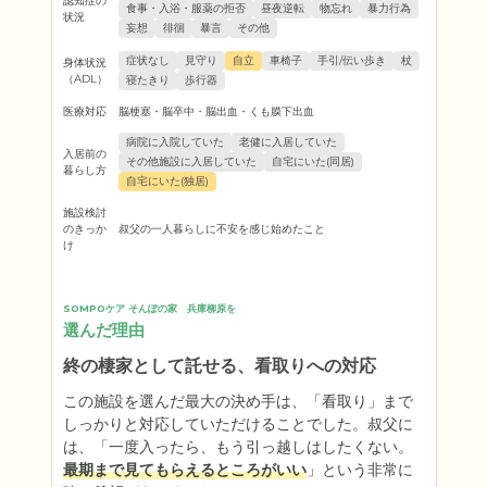
認知症の
食事・入浴・服薬の拒否
昼夜逆転
物忘れ
暴力行為
状況
妄想
徘徊
暴言
その他
症状なし
見守り
自立
車椅子
手引/伝い歩き
杖
身体状況
（ADL）
寝たきり
歩行器
医療対応
脳梗塞・脳卒中・脳出血・くも膜下出血
病院に入院していた
老健に入居していた
入居前の
その他施設に入居していた
自宅にいた(同居)
暮らし方
自宅にいた(独居)
施設検討
のきっか
叔父の一人暮らしに不安を感じ始めたこと
け
SOMPOケア そんぽの家　兵庫柳原を
選んだ理由
終の棲家として託せる、看取りへの対応
この施設を選んだ最大の決め手は、「看取り」まで
しっかりと対応していただけることでした。叔父に
は、「一度入ったら、もう引っ越しはしたくない。
最期まで見てもらえるところがいい
」という非常に