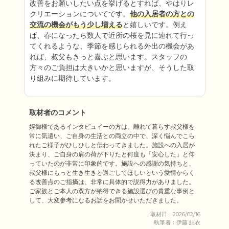
改善をお願いしたい点を挙げるとすれば、やはりレ
クリエーションについてです。
他の入居者の方との
交流の機会がもう少し増える
と嬉しいです。例え
ば、春になったら数人で近所の桜を見に連れて行っ
てくれるような、季節を感じられる外出の機会があ
れば、叔父もきっと喜ぶと思います。スタッフの
方々のご負担は大きいかと思いますが、そうした取
り組みに期待しています。
取材者のコメント
姪御様であるインタビュイーの方は、離れて暮らす叔父様を
常に気遣い、ご自身の生活との両立の中で、深く悩んでこら
れたご様子がひしひしと伝わってきました。施設への入居が
決まり、ご自身の肩の荷が下りたと何度も「安心した」と仰
っていたのが非常に印象的です。施設への感謝の気持ちと、
叔父様にもっと生き生きと過ごしてほしいという愛情からく
る改善点のご指摘は、非常に具体的で説得力がありました。
ご家族とご本人の双方が納得できる施設選びの貴重な事例と
して、大変参考になるお話をお聞かせいただきました。
取材日：2026/02/16
執筆者：伊藤 結衣