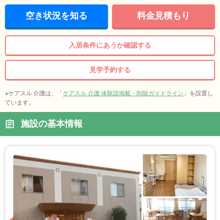
空き状況を知る
料金見積もり
入居条件にあうか確認する
見学予約する
※ケアスル 介護は、「
ケアスル 介護 体験談掲載・削除ガイドライン
」を設置し
ています。
施設の基本情報