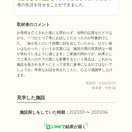
母の生活を任せることができました。
取材者のコメント
お母様を亡くされた後にも関わらず、当時の記憶をたどりな
がら、一つひとつ丁寧にお話しくださったのが印象的でし
た。「妹が近くにいて頻繁に顔を出していたから、ひどい扱
いはなかった」というお言葉には、施設介護の現実的な一面
が表れているように感じます。ご家族の関わりが、結果とし
てご本人へのケアの質にも影響するという視点は、これから
施設を探される方々にとって非常に参考になるのではないで
しょうか。率直なお話を伺えたことに、心より感謝申し上げ
ます。
取材日：2026/02/03
執筆者：中村 誠
見学した施設
施設探しをしていた時期：
2021/01 〜 2021/06
LINE
で結果が届く