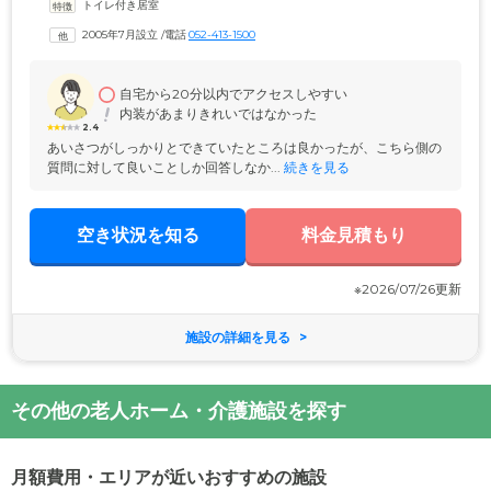
トイレ付き居室
浴、排せつの介助といった日常生活のサポートを行っています。日中は
看護師が常駐。近隣の協力医療機関との提携により、月2回ペースで往診
2005年7月設立
 /
電話
052-413-1500
や健康管理のほか、緊急時も迅速に対応いたしますので、ご安心くださ
い。屋上にテラスがあり、天気のよい日は外の新鮮な空気を吸いながら
日向ぼっこをお楽しみいただけます。
自宅から20分以内でアクセスしやすい
内装があまりきれいではなかった
2.4
あいさつがしっかりとできていたところは良かったが、こちら側の
質問に対して良いことしか回答しなか...
 続きを見る
空き状況を知る
料金見積もり
※2026/07/26更新
施設の詳細を見る
その他の老人ホーム・介護施設を探す
月額費用・エリアが近いおすすめの施設