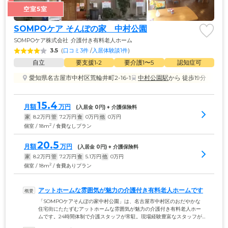
空室5室
SOMPOケア そんぽの家　中村公園
SOMPOケア株式会社
介護付き有料老人ホーム
3.5
(
口コミ3件
 /
入居体験談1件
)
自立
要支援1•2
要介護1〜5
認知症可
愛知県名古屋市中村区荒輪井町2-16-1
中村公園駅
から 徒歩19分
15.4
月額
万円
(入居金 
0
円) + 介護保険料
家
8.2
万円
管
7.2
万円
食
0
万円
他
0
万円
2
個室 / 18m
/ 食費なしプラン
20.5
月額
万円
(入居金 
0
円) + 介護保険料
家
8.2
万円
管
7.2
万円
食
5.1
万円
他
0
万円
2
個室 / 18m
/ 食費ありプラン
アットホームな雰囲気が魅力の介護付き有料老人ホームです
「SOMPOケアそんぽの家中村公園」は、名古屋市中村区のおだやかな
住宅街にたたずむアットホームな雰囲気が魅力の介護付き有料老人ホー
ムです。24時間体制で介護スタッフが常駐。現場経験豊富なスタッフが
ご入居者様お一人おひとりのお気持ちに寄り添いながら、お食事や入