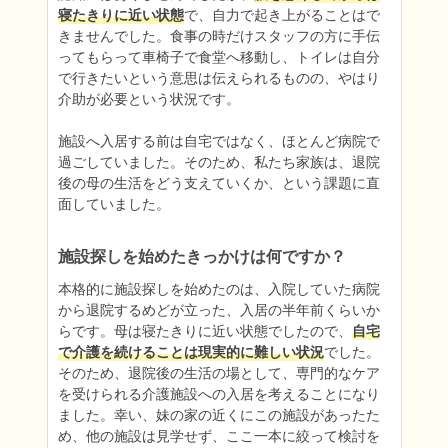
寝たきりに近い状態
で、自力で起き上がることはで
きませんでした。食事の時だけスタッフの方に手伝
ってもらって車椅子で食堂へ移動し、トイレは自分
で行きたいという意思は伝えられるものの、やはり
介助が必要という状況です。

施設へ入居する前は自宅ではなく、ほとんど病院で
過ごしていました。そのため、私たち家族は、退院
後の母の生活をどう支えていくか、という課題に直
面していました。
施設探しを始めたきっかけは何ですか？
本格的に施設探しを始めたのは、入院していた病院
から退院するめどが立った、入居の半年前くらいか
らです。母は寝たきりに近い状態でしたので、
自宅
で介護を続けることは現実的に難しい状況
でした。
そのため、退院後の生活の場として、専門的なケア
を受けられる介護施設への入居を考えることになり
ました。幸い、妹の家の近くにこの施設があったた
め、他の施設は見学せず、ここ一本に絞って検討を