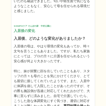
いたのも確認できました。匂いや衛生面で気になる
ようなこともなく、安心して母を任せられる環境だ
と感じました。
SOMPOケア そんぽの家　中村公園に
入居後の変化
入居後、どのような変化がありましたか？
入居後の母は、やはり環境の変化もあってか、時々
文句を言うこともありました。ですが、私たち家族
にとっては、プロの方々に介護を任せられるという
安心感が何より大きかったです。

特に、妹が頻繁に顔を出していたこともあり、スタ
ッフの方々も母のことを気にかけてくださり、とて
も親切に接してくれていたようです。また、入居中
に体調を崩して入院したことがあったのですが、そ
の際も施設側が迅速に対応してくれたおかげで、大
事に至らずに済みました。自宅で介護していたら、
こうした急な体調変化にすぐ気づき、適切に対応す
ることは難しかったと思います。
専門知識を持った