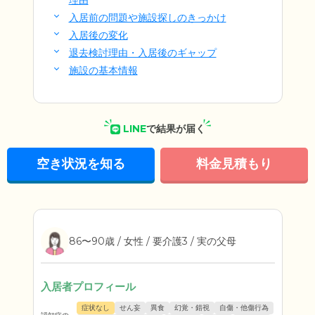
理由
入居前の問題や施設探しのきっかけ
入居後の変化
退去検討理由・入居後のギャップ
施設の基本情報
LINE
で結果が届く
空き状況を知る
料金見積もり
86〜90歳 / 女性 / 要介護3 / 実の父母
入居者プロフィール
症状なし
せん妄
異食
幻覚・錯視
自傷・他傷行為