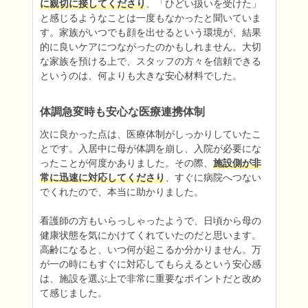
に親切に接してくださり
、「ひどい扱いを受けた」
と感じるようなことは一度もなかったと聞いていま
す。家族がいつでも顔を出せるという環境が、結果
的に良いケアにつながったのかもしれません。大切
な家族を預ける上で、スタッフの方々を信頼できる
というのは、何よりも大きな安心材料でした。
体調急変時も安心な医療連携体制
次に良かった点は、医療体制がしっかりしていたこ
とです。入居中に母が体調を崩し、入院が必要にな
ったことが何度かありました。その際、
施設側が非
常に迅速に対応してくださり
、すぐに病院へつない
でくれたので、本当に助かりました。

看護師の方もいらっしゃったようで、日頃から母の
健康状態を気にかけてくれていたのだと思います。
高齢になると、いつ何が起こるか分かりません。万
が一の時にもすぐに対応してもらえるという安心感
は、施設を選ぶ上で非常に重要なポイントだと改め
て感じました。