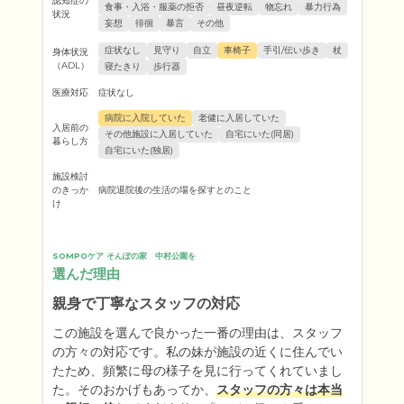
認知症の
食事・入浴・服薬の拒否
昼夜逆転
物忘れ
暴力行為
状況
妄想
徘徊
暴言
その他
症状なし
見守り
自立
車椅子
手引/伝い歩き
杖
身体状況
（ADL）
寝たきり
歩行器
医療対応
症状なし
病院に入院していた
老健に入居していた
入居前の
その他施設に入居していた
自宅にいた(同居)
暮らし方
自宅にいた(独居)
施設検討
のきっか
病院退院後の生活の場を探すとのこと
け
SOMPOケア そんぽの家　中村公園を
選んだ理由
親身で丁寧なスタッフの対応
この施設を選んで良かった一番の理由は、スタッフ
の方々の対応です。私の妹が施設の近くに住んでい
たため、頻繁に母の様子を見に行ってくれていまし
た。そのおかげもあってか、
スタッフの方々は本当