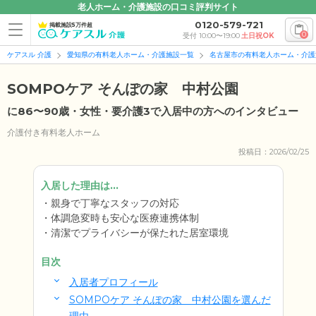
老人ホーム・介護施設の口コミ評判サイト
0120-579-721
掲載施設5万件超
0
受付 10:00〜19:00
土日祝OK
ケアスル 介護
愛知県の有料老人ホーム・介護施設一覧
名古屋市の有料老人ホーム・介護
SOMPOケア そんぽの家 中村公園
に86〜90歳・女性・要介護3で入居中の方へのインタビュー
介護付き有料老人ホーム
投稿日：2026/02/25
入居した理由は...
親身で丁寧なスタッフの対応
体調急変時も安心な医療連携体制
清潔でプライバシーが保たれた居室環境
目次
入居者プロフィール
SOMPOケア そんぽの家 中村公園を選んだ