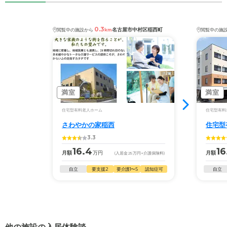
0.3
名古屋市中村区稲西町
閲覧中の施設から
km
閲覧中の施
満室
満室
住宅型有料老人ホーム
住宅型有料
さわやかの家稲西
住宅型
3.3
16.4
16
月額
万円
月額
(入居金
25
万円
+介護保険料)
自立
要支援2
要介護1〜5
認知症可
自立