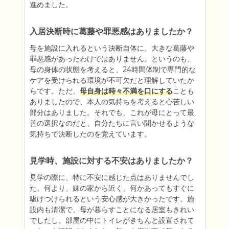
進めました。
入居決断時に葛藤や罪悪感はありましたか？
母を施設に入れるという決断自体に、大きな葛藤や
罪悪感があったわけではありません。というのも、
母の身体の状態を考えると、24時間体制で専門的な
ケアを受けられる環境が不可欠だと理解していたか
らです。ただ、
母自身は時々不満を口にする
ことも
ありましたので、本人の気持ちを考えると心苦しい
部分はありました。それでも、これが母にとって最
善の選択なのだと、自分たちに言い聞かせるような
気持ちで決断したのを覚えています。
見学時、施設に対する不安はありましたか？
見学の際に、特に不安に感じた点はありませんでし
た。何より、妹の家から近く、何かあってもすぐに
駆けつけられるという安心感が大きかったです。施
設内も清潔で、母が暮らすことになる居室もきれい
でしたし、部屋の中にトイレがきちんと設置されて