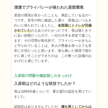
清潔でプライバシーが保たれた居室環境
居室の環境が良かったことも、満足している点の一
つです。見学の時に確認した通り、部屋はいつもき
れいに保たれていましたし、
各部屋にトイレが完備
されていた
のもありがたかったです。母は寝たきり
に近い状態だったので、一日の大半を居室で過ごし
ます。その空間が衛生的で、プライバシーがきちん
と守られていることは、本人の尊厳を保つ上でも非
常に大切だったと思います。落ち着いた環境で穏や
かに過ごすことができたのは、この整った設備のお
かげだと感じています。
入居前の問題や施設探しのきっかけ
入居前はどのような状況でしたか？
母は当時88歳くらいで、要介護3の認定を受けてい
ました。

認知症はありませんでしたが、
腰を悪くしてからは