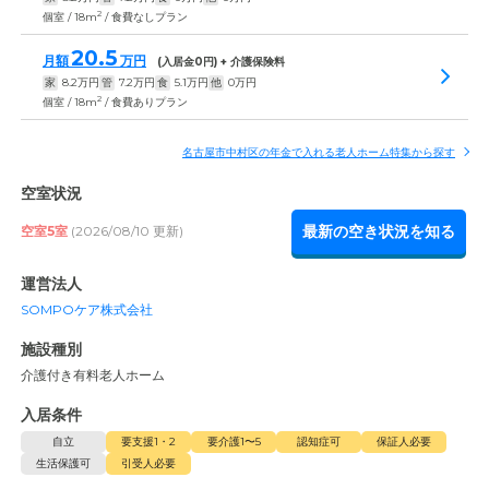
2
個室 / 18m
/ 食費なしプラン
20.5
月額
万円
(入居金
0
円) + 介護保険料
家
8.2
万円
管
7.2
万円
食
5.1
万円
他
0
万円
2
個室 / 18m
/ 食費ありプラン
名古屋市中村区の年金で入れる老人ホーム特集から探す
空室状況
最新の空き状況を知る
空室5室
(2026/08/10 更新)
運営法人
SOMPOケア株式会社
施設種別
介護付き有料老人ホーム
入居条件
自立
要支援1・2
要介護1〜5
認知症可
保証人必要
生活保護可
引受人必要