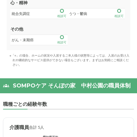
心・精神
統合失調症
うつ・鬱病
相談可
相談可
その他
がん・末期癌
相談可
※「○」の場合、ホームの状況や入居するご本人様の状態等によっては、入居のお受け入
れや継続的なサービス提供ができない場合もございます。まずはお気軽にご相談くだ
さい。
SOMPOケア そんぽの家 中村公園の職員体制
職種ごとの経験年数
介護職員
合計 5人