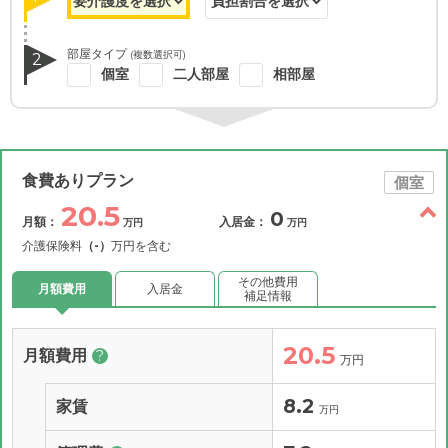
部屋タイプ
(複数選択可)
2
個室
二人部屋
相部屋
食費ありプラン
個室
20.5
0
月額：
入居金：
万円
万円
介護保険料
（-）
万円を含む
その他費用
月額費用
入居金
補足情報
20.5
月額費用
?
万円
8.2
家賃
万円