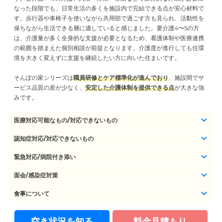
なった段階でも、日常生活の多くを施設内で完結できる点が安心材料で
す。歩行器や車椅子を使いながら共用部で過ごす方も見られ、活動性を
保ちながら生活できる層に適していると感じました。要介護4〜5の方
は、介護量が多く全身的な支援が必要となるため、看護体制や医療連携
の範囲を踏まえた個別相談が前提となります。介護度が進行しても住環
境を大きく変えずに支援を継続したい方に向いた住まいです。
そんぽの家シリーズは
職員研修とケア標準化が進んでおり
、施設間でサ
ービス品質の差が少なく、
安定した介護体制を提供できる点
が大きな強
みです。
医療対応可能なもの/対応できないもの
認知症対応/対応できないもの
緊急対応/病院付き添い
面会/感染症対策
食事について
空き状況を知る
料金見積もり