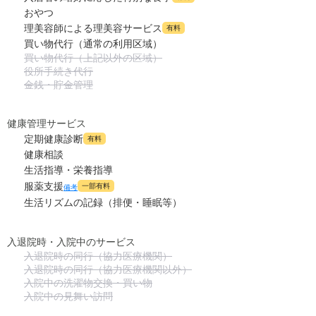
おやつ
理美容師による理美容サービス
有料
買い物代行（通常の利用区域）
買い物代行（上記以外の区域）
役所手続き代行
金銭・貯金管理
健康管理サービス
定期健康診断
有料
健康相談
生活指導・栄養指導
服薬支援
一部有料
備考
生活リズムの記録（排便・睡眠等）
入退院時・入院中のサービス
入退院時の同行（協力医療機関）
入退院時の同行（協力医療機関以外）
入院中の洗濯物交換・買い物
入院中の見舞い訪問