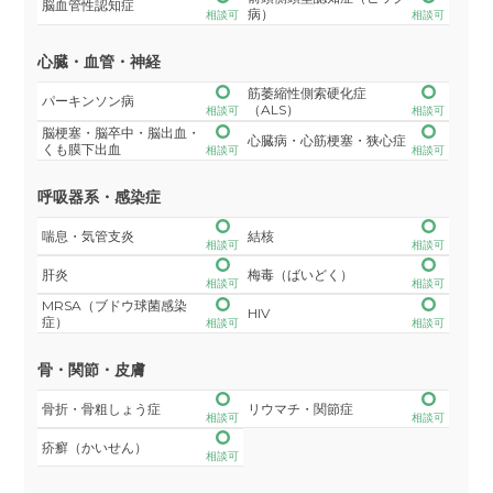
脳血管性認知症
病）
相談可
相談可
心臓・血管・神経
筋萎縮性側索硬化症
パーキンソン病
（ALS）
相談可
相談可
脳梗塞・脳卒中・脳出血・
心臓病・心筋梗塞・狭心症
くも膜下出血
相談可
相談可
呼吸器系・感染症
喘息・気管支炎
結核
相談可
相談可
肝炎
梅毒（ばいどく）
相談可
相談可
MRSA（ブドウ球菌感染
HIV
症）
相談可
相談可
骨・関節・皮膚
骨折・骨粗しょう症
リウマチ・関節症
相談可
相談可
疥癬（かいせん）
相談可