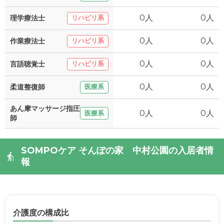
0人
0人
理学療法士
リハビリ系
0人
0人
作業療法士
リハビリ系
0人
0人
言語聴覚士
リハビリ系
0人
0人
柔道整復師
医療系
あん摩マッサージ指圧
0人
0人
医療系
師
SOMPOケア そんぽの家 中村公園の入居者情
報
介護度の構成比