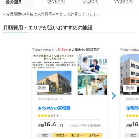
要介護5
25760円
51520円
77280円
※ 介護報酬の1単位は人件費率45%として計算しています。
月額費用・エリアが近いおすすめの施設
0.3
名古屋市中村区稲西町
閲覧中の施設から
km
閲覧中の施
満室
満室
住宅型有料老人ホーム
住宅型有料
さわやかの家稲西
住宅型
3.3
16.4
16
月額
万円
月額
(入居金
25
万円
+介護保険料)
自立
要支援2
要介護1〜5
認知症可
自立