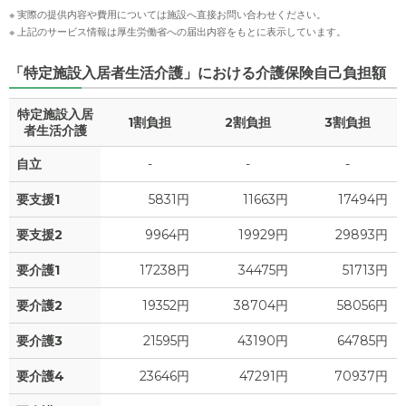
※ 実際の提供内容や費用については施設へ直接お問い合わせください。
※ 上記のサービス情報は厚生労働省への届出内容をもとに表示しています。
「特定施設入居者生活介護」における介護保険自己負担額
特定施設入居
1割負担
2割負担
3割負担
者生活介護
自立
-
-
-
要支援1
5831円
11663円
17494円
要支援2
9964円
19929円
29893円
要介護1
17238円
34475円
51713円
要介護2
19352円
38704円
58056円
要介護3
21595円
43190円
64785円
要介護4
23646円
47291円
70937円