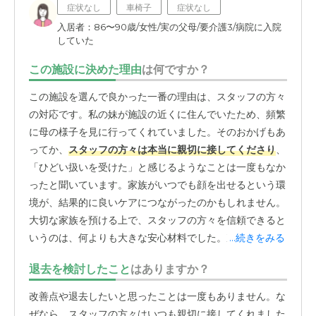
症状なし
車椅子
症状なし
入居者：86〜90歳/女性/実の父母/要介護3/病院に入院
していた
この施設に決めた理由
は何ですか？
この施設を選んで良かった一番の理由は、スタッフの方々
の対応です。私の妹が施設の近くに住んでいたため、頻繁
に母の様子を見に行ってくれていました。そのおかげもあ
ってか、
スタッフの方々は本当に親切に接してくださり
、
「ひどい扱いを受けた」と感じるようなことは一度もなか
ったと聞いています。家族がいつでも顔を出せるという環
境が、結果的に良いケアにつながったのかもしれません。
大切な家族を預ける上で、スタッフの方々を信頼できると
いうのは、何よりも大きな安心材料でした。次に良かった
...続きをみる
点は、医療体制がしっかりしていたことです。入居中に母
退去を検討したこと
はありますか？
が体調を崩し、入院が必要になったことが何度かありまし
た。その際、
施設側が非常に迅速に対応してくださり
、す
改善点や退去したいと思ったことは一度もありません。な
ぐに病院へつないでくれたので、本当に助かりました。
ぜなら、スタッフの方々はいつも親切に接してくれました