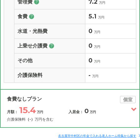
7.2
管理費
?
万円
5.1
食費
?
万円
0
水道・光熱費
万円
0
上乗せ介護費
?
万円
0
その他
万円
-
介護保険料
万円
食費なしプラン
個室
15.4
0
月額：
入居金：
万円
万円
介護保険料
（-）
万円を含む
その他費用
月額費用
入居金
補足情報
名古屋市中村区の年金で入れる老人ホーム特集から探す