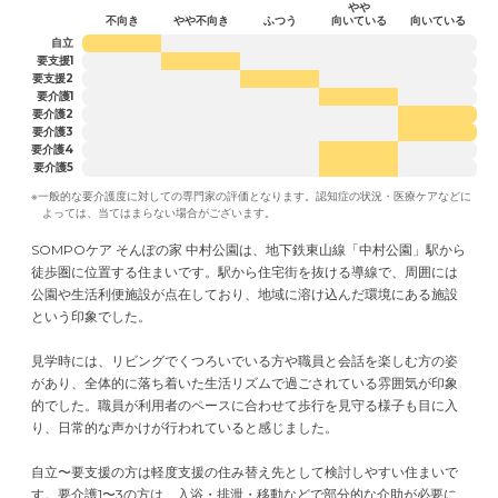
やや
不向き
やや不向き
ふつう
向いている
向いている
自立
要支援1
要支援2
要介護1
要介護2
要介護3
要介護4
要介護5
※一般的な要介護度に対しての専門家の評価となります。認知症の状況・医療ケアなどに
よっては、当てはまらない場合がございます。
SOMPOケア そんぽの家 中村公園は、地下鉄東山線「中村公園」駅から
徒歩圏に位置する住まいです。駅から住宅街を抜ける導線で、周囲には
公園や生活利便施設が点在しており、地域に溶け込んだ環境にある施設
という印象でした。
見学時には、リビングでくつろいでいる方や職員と会話を楽しむ方の姿
があり、全体的に落ち着いた生活リズムで過ごされている雰囲気が印象
的でした。職員が利用者のペースに合わせて歩行を見守る様子も目に入
り、日常的な声かけが行われていると感じました。
自立〜要支援の方は軽度支援の住み替え先として検討しやすい住まいで
す。要介護1〜3の方は、入浴・排泄・移動などで部分的な介助が必要に