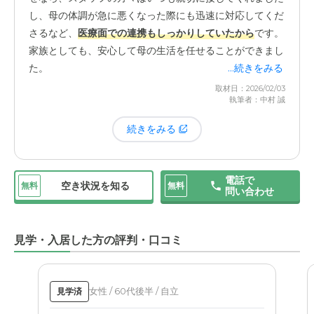
し、母の体調が急に悪くなった際にも迅速に対応してくだ
看護師の方もいらっしゃったようで、日頃から母の健康状
さるなど、
医療面での連携もしっかりしていたから
です。
態を気にかけてくれていたのだと思います。高齢になる
家族としても、安心して母の生活を任せることができまし
と、いつ何が起こるか分かりません。万が一の時にもすぐ
た。
...続きをみる
に対応してもらえるという安心感は、施設を選ぶ上で非常
取材日：2026/02/03
に重要なポイントだと改めて感じました。居室の環境が良
執筆者：中村 誠
かったことも、満足している点の一つです。見学の時に確
続きをみる
認した通り、部屋はいつもきれいに保たれていましたし、
各部屋にトイレが完備されていた
のもありがたかったで
す。母は寝たきりに近い状態だったので、一日の大半を居
電話で
室で過ごします。その空間が衛生的で、プライバシーがき
空き状況を知る
無料
無料
問い合わせ
ちんと守られていることは、本人の尊厳を保つ上でも非常
に大切だったと思います。落ち着いた環境で穏やかに過ご
すことができたのは、この整った設備のおかげだと感じて
見学・入居した方の評判・口コミ
います。
女性 / 60代後半 / 自立
見学済