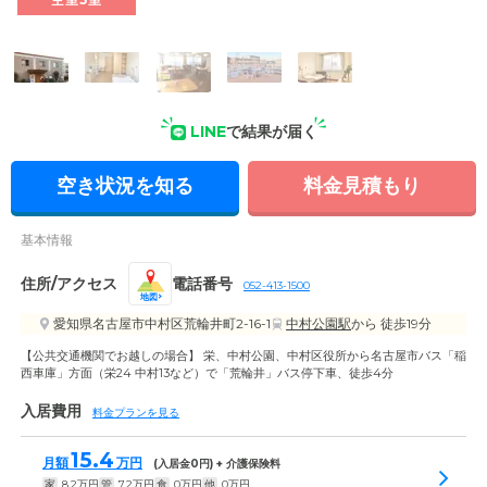
おりますので、お車でもお気軽にお越しいただけます。
LINE
で結果が届く
空き状況を知る
料金見積もり
基本情報
住所/アクセス
電話番号
052-413-1500
地図
愛知県名古屋市中村区荒輪井町2-16-1
中村公園駅
から 徒歩19分
【公共交通機関でお越しの場合】 栄、中村公園、中村区役所から名古屋市バス「稲
西車庫」方面（栄24 中村13など）で「荒輪井」バス停下車、徒歩4分
入居費用
料金プランを見る
15.4
月額
万円
(入居金
0
円) + 介護保険料
家
8.2
万円
管
7.2
万円
食
0
万円
他
0
万円