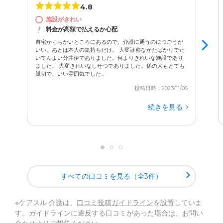
4.8
施設がきれい
料金が高額で払えるか心配
自宅からちかいところにあるので、介護に通うのにつごうが
いい。あとは本人の気持ちだけ。 大変診察なかたばかりでた
いてんよい分井伊でありました。何よりきれいな施設であり
ました。 大変きれいなしせつでありました。係の人もとても
親切で、いい雰囲気でした...
投稿日時：2023/11/06
続きを見る
すべての口コミを見る（全3件）
※ケアスル 介護は、
口コミ投稿ガイドライン
を設置していま
す。ガイドラインに違反する口コミがあった場合は、お問い