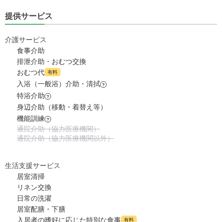
提供サービス
15.4
月額費用
?
万円
介護サービス
8.2
家賃
万円
食事介助
排泄介助・おむつ交換
7.2
管理費
?
おむつ代
万円
有料
入浴（一般浴）介助・清拭
?
0
食費
?
特浴介助
万円
?
身辺介助（移動・着替え等）
0
水道・光熱費
機能訓練
万円
?
通院介助（協力医療機関）
通院介助（協力医療機関以外）
0
上乗せ介護費
?
万円
0
その他
生活支援サービス
万円
居室清掃
-
介護保険料
リネン交換
万円
日常の洗濯
居室配膳・下膳
入居者の嗜好に応じた特別な食事
有料