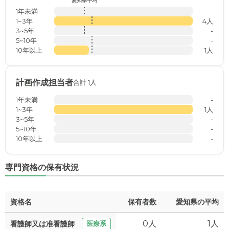
愛知県平均
1年未満
-
1~3年
4人
3~5年
-
5~10年
-
10年以上
1人
計画作成担当者
合計 1人
1年未満
-
1~3年
1人
3~5年
-
5~10年
-
10年以上
-
専門資格の保有状況
資格名
保有者数
愛知県の平均
0人
1人
看護師又は准看護師
医療系