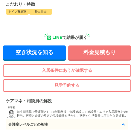
こだわり・特徴
トイレ有居室
外出自由
LINE
で結果が届く
空き状況を知る
料金見積もり
入居条件にあうか確認する
見学予約する
ケアマネ・相談員の解説
執筆者
急性期病院で看護師として8年勤務後、介護施設にて施設長・エリア入居調整を4年
担当。医療と介護の双方の現場経験を活かし、状態や生活背景に応じた入居提案・
見学同行を行っている。
介護度レベルごとの相性