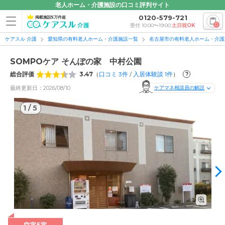
老人ホーム・介護施設の口コミ評判サイト
0120-579-721
掲載施設5万件超
0
受付 10:00〜19:00
土日祝OK
ケアスル 介護
愛知県の有料老人ホーム・介護施設一覧
名古屋市の有料老人ホーム・介護
SOMPOケア そんぽの家 中村公園
総合評価
3.47
（
口コミ
3
件
/
入居体験談
1
件
）
?
最終更新日：2026/08/10
ケアマネ相談員の解説
1
/
5
1
/
5
外観: 落ち着いた雰囲気の外観。来客用の駐車場をご用意して
空室5室