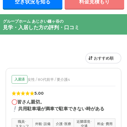
空き状況を知る
料金見積もり
グループホーム あじさい鎌ヶ谷の
見学・入居した方の評判・口コミ
女性 / 80代前半 / 要介護4
入居済
5.00
皆さん親切。
共用駐車場が満車で駐車できない時がある
職員･
近隣環境･
外観･設備
介護･医療
料金･費用
スタッフ
交通