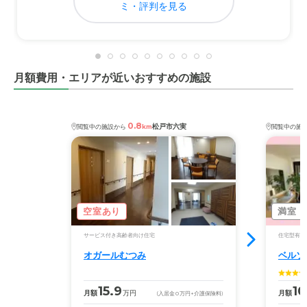
スが良くて 食事をするところ家 買い物など見舞いに行っ
ミ・評判を見る
ても全く不便を感じません それが一番です
料金費用について
本人の年金支給額の中で ほとんど全ての月間使用量がカ
月額費用・エリアが近いおすすめの施設
バーできるところが 一番の入居の決め手になりました そ
の辺の料金設定が上手だと思います
0.8
松戸市六実
閲覧中の施設から
km
閲覧中の施
空室あり
満室
サービス付き高齢者向け住宅
住宅型有料
オガールむつみ
ベルソ
15.9
10
月額
万円
月額
(入居金
0
万円
+介護保険料)