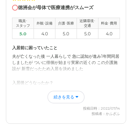
徳洲会が母体で医療連携がスムーズ
職員･
近隣環境･
外観･設備
介護･医療
料金･費用
スタッフ
交通
5.0
4.0
5.0
5.0
4.0
入居前に困っていたこと
夫が亡くなった後 一人暮らしで 急に認知が進み1年間同居
しましたが ついに徘徊が始まり実家の近くの この介護施
設が 新雪だったため入居を決めました
入居後どうなったか？
本人の年金受給額で 施設の 月間一容量がほとんどまかな
続きを見る
えることと 介護をする側の 体力が元に戻ったことです
投稿日時：2022/07/14
グループホーム あじさい鎌ヶ谷の評価
投稿者：かふざふ
徳洲会が 経営しており 看取りまで面倒を見てくれるから
です 本人も納得して入りました 担当者が 親身でしたから