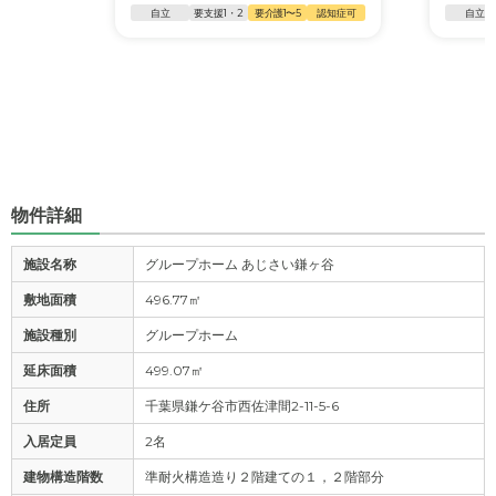
自立
要支援1・2
要介護1〜5
認知症可
自立
物件詳細
施設名称
グループホーム あじさい鎌ヶ谷
敷地面積
496.77㎡
施設種別
グループホーム
延床面積
499.07㎡
住所
千葉県鎌ケ谷市西佐津間2-11-5-6
入居定員
2名
建物構造階数
準耐火構造造り２階建ての１，２階部分