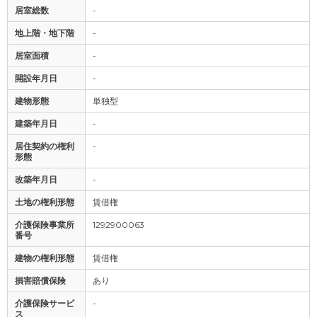
居室総数
-
地上階・地下階
-
居室面積
-
開設年月日
-
建物形態
単独型
建築年月日
-
居住契約の権利
-
形態
改築年月日
-
土地の権利形態
賃借権
介護保険事業所
1292900063
番号
建物の権利形態
賃借権
損害賠償保険
あり
介護保険サービ
-
ス