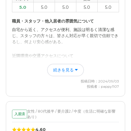
5.0
5.0
5.0
5.0
5.0
職員・スタッフ・他入居者の雰囲気について
自宅から近く、アクセスが便利、施設は明るく清潔な感
じ、スタッフの方々は、皆さん対応が早く親切で信頼でき
るし、何より安心感がある。
近隣環境や交通アクセスについて
アクセスは非常に良いと思うのですが、駐車場が施設の車
続きを見る
や業者の車との共用となっているため、たびたび駐車スペ
ースがないことがってそこだけが不便。
投稿日時：2024/09/03
投稿者：pappy1107
女性 / 80代後半 / 要介護2 / 中度（生活に明確な影響
入居済
あり）
4.60