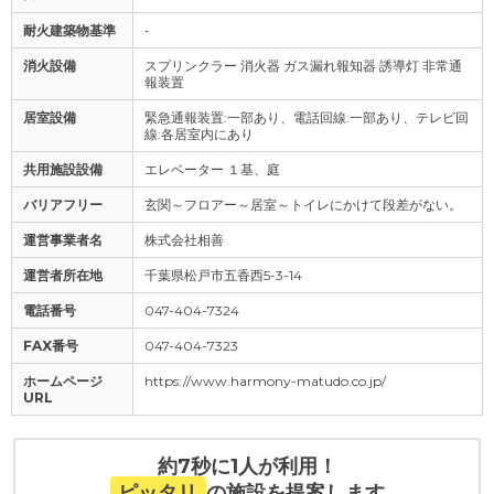
耐火建築物基準
-
消火設備
スプリンクラー 消火器 ガス漏れ報知器 誘導灯 非常通
報装置
居室設備
緊急通報装置:一部あり、電話回線:一部あり、テレビ回
線:各居室内にあり
共用施設設備
エレベーター １基、庭
バリアフリー
玄関～フロアー～居室～トイレにかけて段差がない。
運営事業者名
株式会社相善
運営者所在地
千葉県松戸市五香西5-3-14
電話番号
047-404-7324
FAX番号
047-404-7323
ホームページ
https://www.harmony-matudo.co.jp/
URL
約7秒に1人が利用！
ピッタリ
の施設を提案します