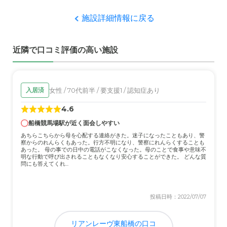
あとは実家から近かったからです
施設詳細情報に戻る
職員・スタッフ・他入居者の雰囲気について
日本人だけでなく 脂質の高い アジア系の人も働いており
近隣で口コミ評価の高い施設
言葉の壁もなくて 逆に日本人より 親切に対応しててくれ
るのは助かっております
外観・内装・居室・設備について
女性 / 70代前半 / 要支援1 / 認知症あり
入居済
開放的なつくりで 公共施設へも近く 日当たりもよく 開放
4.6
的で 広々としているところです バリアフリーなところは
当然ですが問題ありません
船橋競馬場駅が近く面会しやすい
あちらこちらから母を心配する連絡がきた。迷子になったこともあり、警
察からのれんらくもあった。行方不明になり、警察にれんらくすることも
介護医療サービスについて
あった。 母の事での日中の電話がこなくなった。母のことで食事や意味不
明な行動で呼び出されることもなくなり安心することができた。 どんな質
やはりなんといっても 経営母体が 徳洲会ということが一
問にも答えてくれ...
番だと思います 何かあったら すぐに 医療機関と連携が取
れているところです
投稿日時：2022/07/07
近隣環境や交通アクセスについて
鎌ヶ谷駅からも近く 東武野田線も その他京成線もアクセ
リアンレーヴ東船橋の口コ