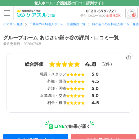
老人ホーム・介護施設の口コミ評判サイト
0120-579-721
掲載施設5万件超
0
受付 10:00〜19:00
土日祝OK
ケアスル 介護
千葉県の有料老人ホーム・介護施設一覧
鎌ケ谷市の有料老人ホーム・介護
グループホーム あじさい鎌ヶ谷の評判・口コミ一覧
最終更新日：2026/07/08
?
1
1
4.8
総合評価
（
2
件）
5.0
職員・スタッフ
4.5
外観・設備
5.0
介護・医療
5.0
近隣環境・交通
4.5
料金・費用
LINE
で結果が届く