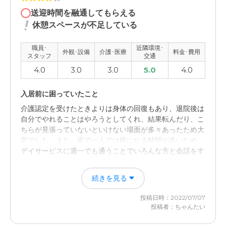
ろいろと話しができる点も良い
送迎時間を融通してもらえる
休憩スペースが不足している
外観・内装・居室・設備について
とてもきれいに整えられていて、個室の設備もしっかりあ
職員･
近隣環境･
外観･設備
介護･医療
料金･費用
って、使いやすいこと。共用部分も広くて良い。
スタッフ
交通
4.0
3.0
3.0
5.0
4.0
介護医療サービスについて
何かあった時の対応も迅速な感じがする。また、スタッフ
入居前に困っていたこと
も多く、対応力があるので良い
介護認定を受けたときよりは身体の回復もあり、退院後は
自分でやれることはやろうとしてくれ、結果転んだり、こ
近隣環境や交通アクセスについて
ちらが見張っていないといけない場面が多々あったため大
変でした。また、家で一人では横になる時間が多いため、
送迎がきちんとあり、また、いつでも介護士の方が送迎し
デイサービスに週一でも通うことでいろんな方と会話をす
てくれるので安心。近所の緑も多い
ることは気分転換にもなっているようでありがたいです。
料金費用について
続きを見る
入居後どうなったか？
まあ、こんなものかもしれませんが、若干高めの印象があ
投稿日時：2022/07/07
家族としてはもう少しデイサービスやショートステイの利
ります。もう少し安いといいです。
投稿者：ちゃんたい
用を増やしていきたいと思っているため。