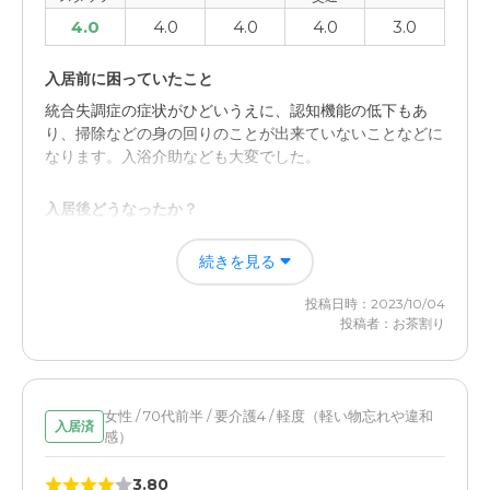
4.0
4.0
4.0
4.0
3.0
入居前に困っていたこと
統合失調症の症状がひどいうえに、認知機能の低下もあ
り、掃除などの身の回りのことが出来ていないことなどに
なります。入浴介助なども大変でした。
入居後どうなったか？
顔を合わせる機会が減ってストレスがたまりにくくなった
続きを見る
こと。入浴介助の必要がなくなったこと。訳のわからない
ことを言ってくることへの相手をしなくなったこと
投稿日時：2023/10/04
投稿者：お茶割り
エスケアホーム松戸の評価
設備が新しく、きれいで使いやすいであろうこと。個室完
備で本人も周りに気を使わなくて済みそうなこと
女性 / 70代前半 / 要介護4 / 軽度（軽い物忘れや違和
入居済
感）
職員・スタッフ・他入居者の雰囲気について
皆親切でいろいろと世話をしてくれる。他の入居者ともい
3.80