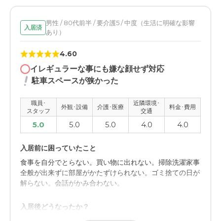
エスケアホーム松戸の評価
近さ。送迎があること、帰りは迎えに行く等臨機応変に対
男性 / 80代前半 / 要介護5 / 中度（生活に明確な影響
入居済
あり）
応していただいている。デイサービスとショートステイを
同じ施設で利用しているので、情報共有やスタッフの顔が
4.60
わかる等がありがたいです。
イレギュラーな事にも嫌な顔せず対応
職員・スタッフ・他入居者の雰囲気について
駐車スペースが狭かった
一度薬の私忘れがありましたが、対応が悪い印象はないで
す。ショートステイも送迎時間を融通きかせてもらったり
職員･
近隣環境･
外観･設備
介護･医療
料金･費用
スタッフ
交通
やりとりは安心してできています。
5.0
5.0
5.0
4.0
4.0
外観・内装・居室・設備について
入居前に困っていたこと
本人に聞くと、デイサービスで体調が悪くなった時に横に
なれるスペースがもう少し充実していればと言っていたの
食事を自分でとらない。買い物に出れない。掃除洗濯家事
で。家族としては清潔感とかは十分と思います。
全般が出来ずに部屋がかたずけられない。ゴミ捨ての日が
解らない。会話がかみ合わない。
介護医療サービスについて
入居後どうなったか？
最初のうちは発作的に胸の苦しさや困った時にスタッフの
人にあまり対応してもらえなかった等本人が言っていたこ