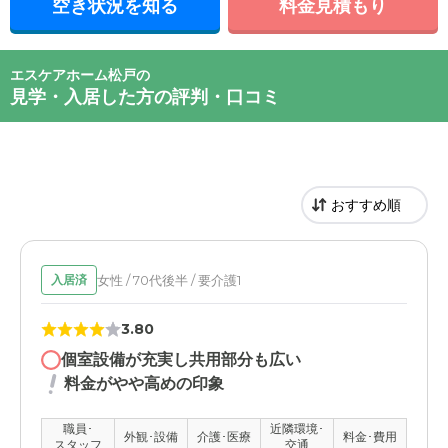
空き状況を知る
料金見積もり
エスケアホーム松戸の
見学・入居した方の評判・口コミ
女性 / 70代後半 / 要介護1
入居済
3.80
個室設備が充実し共用部分も広い
料金がやや高めの印象
職員･
近隣環境･
外観･設備
介護･医療
料金･費用
スタッフ
交通