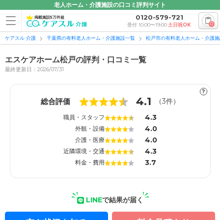
老人ホーム・介護施設の口コミ評判サイト
0120-579-721
掲載施設5万件超
0
受付 10:00〜19:00
土日祝OK
ケアスル 介護
千葉県の有料老人ホーム・介護施設一覧
松戸市の有料老人ホーム・介護施
エスケアホーム松戸の評判・口コミ一覧
最終更新日：2026/07/31
?
1
1
4.1
総合評価
（
3
件）
4.3
職員・スタッフ
4.0
外観・設備
4.0
介護・医療
4.3
近隣環境・交通
3.7
料金・費用
LINE
で結果が届く