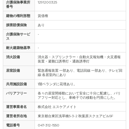
介護保険事業所
1291200325
番号
建物の権利形態
賃借権
損害賠償保険
あり
介護保険サービ
-
ス
耐火建築物基準
-
消火設備
消火器・スプリンクラー・自動火災報知機・火災通報
装置・避難口誘導灯・通路誘導灯
居室設備
緊急通報装置:一部あり、電話回線:一部あり、テレビ回
線:各居室内にあり
共用施設設備
1階ベランダに花壇あり。
バリアフリー
各々の居室間移動において安全に十分に配慮し、バリ
アフリー対応とし、車椅子での移動を円滑にした。
運営事業者名
株式会社 エスケアメイト
運営者所在地
東京都台東区浅草橋5-3-2 秋葉原スクエアビル5F
電話番号
047-312-1550