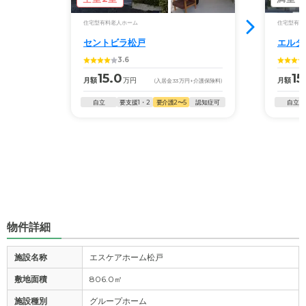
住宅型有料老人ホーム
住宅型有料
セントビラ松戸
エルダ
3.6
15.0
15
月額
万円
月額
(入居金
33
万円
+介護保険料)
自立
要支援1・2
要介護2〜5
認知症可
自立
物件詳細
施設名称
エスケアホーム松戸
敷地面積
806.0㎡
施設種別
グループホーム