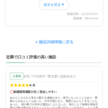
朝夕訪問看護で食事をとらせてくれた。ゴミの日にはゴミ
ともありましたが、今は薬のことも看護師さんにきちんと
続きを見る
出しをしてくれた。体調に変化があれば直ぐに知らせてく
管理してもらえてる印象です。お風呂の介助も問題ないと
れるので会社を休まなくてすんだ。
投稿日時：2022/07/07
感じています。
投稿者：38mama
エスケアホーム松戸の評価
近隣環境や交通アクセスについて
介護プラン作成から役所手続きのアドバイス、介護ベット
困った時に連絡がくればすぐ迎えに行ける距離なので、同
等のレンタル手配まで細やかに対応してくれた。新しくて
じ施設で長く利用していければと思っています。
綺麗なので介護で疲れT気持ちが明るくなれると感じた。
施設詳細情報に戻る
料金費用について
職員・スタッフ・他入居者の雰囲気について
近隣で口コミ評価の高い施設
特段高いとかは感じていませんが、他の施設利用がないた
とても親身になってくれてイレギュラーなことにも嫌な顔
め比較ができません。介護度が今後変わりそうなので、そ
もせずに対応してくれた。初めての介護でわからないこと
れ次第でまた料金が大きく変わるかなと思っています。
だらけだったがとても説明が解りやすかった。
女性 / 70代前半 / 要支援1 / 認知症あり
入居済
外観・内装・居室・設備について
4.6
建物も綺麗で、コロナ対策もしっかりされていて安心感が
もてた。駐車スペースが狭かった。
船橋競馬場駅が近く面会しやすい
あちらこちらから母を心配する連絡がきた。迷子になったこともあり、警
察からのれんらくもあった。行方不明になり、警察にれんらくすることも
介護医療サービスについて
あった。 母の事での日中の電話がこなくなった。母のことで食事や意味不
明な行動で呼び出されることもなくなり安心することができた。 どんな質