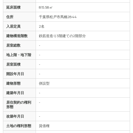
延床面積
815.58㎡
住所
千葉県松戸市馬橋2844
入居定員
2名
建物構造階数
鉄筋造造り3階建ての2階部分
居室総数
-
地上階・地下階
-
居室面積
-
開設年月日
-
建物形態
併設型
建築年月日
-
居住契約の権利
-
形態
改築年月日
-
土地の権利形態
賃借権