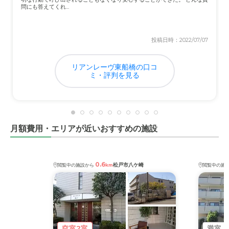
おむつ等メーカーの指定もなくこちらで用意したものを使
問にも答えてくれ...
ってくれたのでたすかりました。体調観察を丁寧にして下
さり不調にすぐに対処できた。
投稿日時：2022/07/07
近隣環境や交通アクセスについて
坂が多いが国道に近いので車では行きやすく、国道近くの
リアンレーヴ東船橋の口コ
割には住宅地で静かで良かった。
ミ・評判を見る
料金費用について
介護５だったので本人の年金で賄える金額で充実した介護
サポートが受けられた。介護状態が軽ければ同じ内容の介
月額費用・エリアが近いおすすめの施設
護は受けられなかったと思う。少し高いとも感じるが体力
面や精神面から考えると妥当だと思います。
0.6
松戸市八ケ崎
閲覧中の施設から
km
閲覧中の施
空室2室
満室