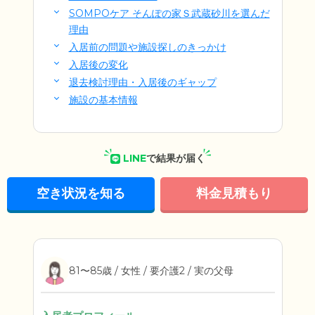
SOMPOケア そんぽの家Ｓ武蔵砂川を選んだ
理由
入居前の問題や施設探しのきっかけ
入居後の変化
退去検討理由・入居後のギャップ
施設の基本情報
LINE
で結果が届く
空き状況を知る
料金見積もり
81〜85歳 / 女性 / 要介護2 / 実の父母