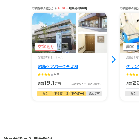
0.6
昭島市中神町
閲覧中の施設から
km
閲覧中の施
空室あり
満室
住宅型有料老人ホーム
介護付き有
昭島ケアパークそよ風
グラン
4.0
19.1
2
月額
万円
月額
(入居金
0
万円
+介護保険料)
自立
要支援1・2
要介護1〜5
認知症可
自立