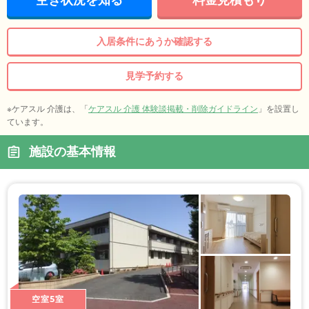
空き状況を知る
料金見積もり
入居条件にあうか確認する
見学予約する
※ケアスル 介護は、「
ケアスル 介護 体験談掲載・削除ガイドライン
」を設置し
ています。
施設の基本情報
空室5室