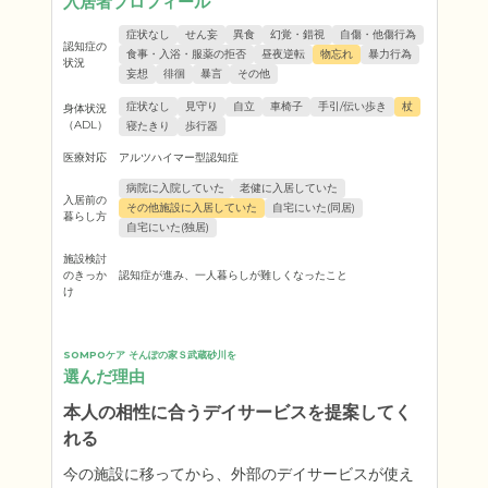
入居者プロフィール
症状なし
せん妄
異食
幻覚・錯視
自傷・他傷行為
認知症の
食事・入浴・服薬の拒否
昼夜逆転
物忘れ
暴力行為
状況
妄想
徘徊
暴言
その他
症状なし
見守り
自立
車椅子
手引/伝い歩き
杖
身体状況
（ADL）
寝たきり
歩行器
医療対応
アルツハイマー型認知症
病院に入院していた
老健に入居していた
入居前の
その他施設に入居していた
自宅にいた(同居)
暮らし方
自宅にいた(独居)
施設検討
のきっか
認知症が進み、一人暮らしが難しくなったこと
け
SOMPOケア そんぽの家Ｓ武蔵砂川を
選んだ理由
本人の相性に合うデイサービスを提案してく
れる
今の施設に移ってから、外部のデイサービスが使え