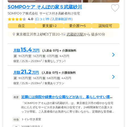
SOMPOケア そんぽの家Ｓ武蔵砂川
SOMPOケア株式会社
サービス付き高齢者向け住宅
4.0
(
口コミ1件
 /
入居体験談1件
)
自立
要支援1•2
要介護1〜5
認知症可
東京都立川市上砂町3丁目20-1
武蔵砂川駅
から 徒歩10分
15.4
月額
万円
(入居金 
0
円) + 介護保険料
家
9.5
万円
管
1.6
万円
食
0
万円
他
4.4
万円
2
個室 / 25.35～25.59m
/ 食費なしプラン1
21.2
月額
万円
(入居金 
0
円) + 介護保険料
家
9.5
万円
管
1.6
万円
食
5.8
万円
他
4.4
万円
2
個室 / 25.35～25.59m
/ 食費ありプラン
近隣には病院や緑豊かな公園などがあり、暮らしやすい環境
です
「SOMPOケアそんぽの家S武蔵砂川」は、東京都立川市の穏やかな住宅
街にたたずむサービス付き高齢者向け住宅です。24時間体制で介護スタ
ッフが常駐。ご入居者様のお気持ちに寄り添いながら、定期的な安否確
認や緊急時の対応などを実施しています。近隣には、コンビニやドラッ
トイレ付き居室
グストア、緑豊かな公園、病院があり、暮らしやすさ抜群です。徒歩2分
の場所に桜並木があり、春には満開の桜を堪能することができます。当
2013年2月設立
 /