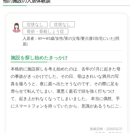
他の施設の入居体験談
症状なし
症状なし
骨折・骨粗しょう症
入居者：81〜85歳/女性/実の父母/要介護1/自宅にいた(同
居)
施設を探し始めたきっかけ
本格的に施設探しを考え始めたのは、去年の1月に起きた母
の事故がきっかけでした。その日、母はきれいな満月の写
真を撮ろうと、夜に庭へ出たそうなのです。その際に足を
滑らせて転んでしまい、運悪く庭石で頭を強く打ちつけ
て、起き上がれなくなってしまいました。 本当に偶然、手
にスマートフォンを持っていたから、意識があるうちにご...
投稿日時：2026/02/21