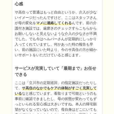
心感
サ高住って普通はもっと自由というか、介入が少な
いイメージだったんですけど、ここはスタッフさん
が母の変化を
マメに連絡してくれる
んです。前の介
護付き施設では、歯磨きのチェックすらこちらから
お願いしないと見えないような介入の少なさが不満
でした。でも今はヘルパーさんが定期的にしっかり
入ってくれていますし、何かあった時の報告も早
い。前の施設にいた時より、今のサ高住の方が細か
いサポートをいただけていると感じます。
サービスが充実していて「最期まで」お任せ
できる
ここは「立川市の定期巡回」の指定施設だったりし
て、
サ高住のなかでもケアの体制がすごく充実して
いる
なと感じています。看取りまで可能というのも
事前に確認できましたし、母の状態が変わってもず
っといられる安心感は大きいですね。本人の帰宅願
望がなくなっていないので、母自身はどこにいても