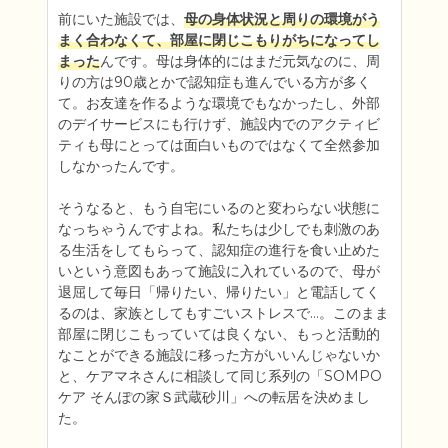
前にいた施設では、
母の身体状況と周りの環境がう
まく合わなくて、部屋に閉じこもりがちになってし
まった
んです。母は身体的にはまだ元気なのに、周
りの方は90歳とかで認知症も進んでいる方が多く
て。お友達を作るような環境でもなかったし、外部
のデイサービスにも行けず、施設内でのアクティビ
ティも母にとっては面白いものではなくて全然参加
しなかったんです。

そうなると、もう自宅にいるのと変わらない状態に
なっちゃうんですよね。私たちは少しでも刺激のあ
る生活をしてもらって、認知症の進行を食い止めた
いという意図もあって施設に入れているので、母が
退屈して毎日「帰りたい、帰りたい」と電話してく
るのは、家族としてもすごいストレスで…。このまま
部屋に閉じこもっていては良くない、もっと活動的
なことができる施設に移った方がいいんじゃないか
と、ケアマネさんに相談して同じ系列の「SOMPO
ケア そんぽの家Ｓ武蔵砂川」への転居を決めまし
た。