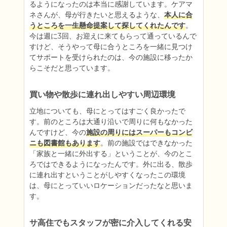
るようになったのは本当に感謝しています。ケアマ
ネさんが、母が行きたいと思えるような、
本人に合
うところを一生懸命提案して探してくれたんです
。
今は週に3回、お迎えに来てもらって通っているんで
すけど、そうやって母に合うところを一緒に見つけ
てサポートを受けられたのは、今の施設に移ったか
らこそだと思っています。
買い物や散歩に連れ出しやすい周辺環境
立地についても、母にとってはすごく良かったで
す。前のところは大通り沿いで周りに何もなかった
んですけど、今の
施設の周りにはスーパーもコンビ
ニも図書館もあります
。前の施設ではできなかった
「家族と一緒に外出する」ということが、今のとこ
ろではできるようになったんです。外に出る、散歩
に連れ出すということがしやすくなったこの環境
は、母にとっていいロケーションだったなと思いま
す。
サ高住でもスタッフが密に介入してくれる安