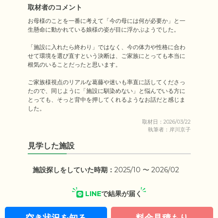
取材者のコメント
お母様のことを一番に考えて「今の母には何が必要か」と一
生懸命に動かれている娘様の姿が目に浮かぶようでした。

「施設に入れたら終わり」ではなく、今の体力や性格に合わ
せて環境を選び直すという決断は、ご家族にとっても本当に
根気のいることだったと思います。

ご家族様視点のリアルな葛藤や迷いも率直に話してくださっ
たので、同じように「施設に馴染めない」と悩んでいる方に
とっても、そっと背中を押してくれるようなお話だと感じま
した。
取材日：2026/03/22
執筆者：岸川京子
見学した施設
施設探しをしていた時期：
2025/10 〜 2026/02
LINE
で結果が届く