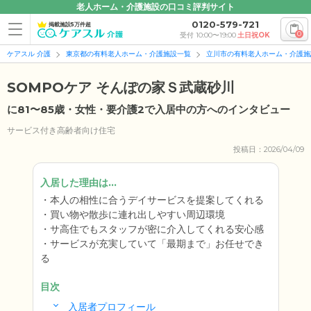
老人ホーム・介護施設の口コミ評判サイト
0120-579-721
掲載施設5万件超
0
受付 10:00〜19:00
土日祝OK
ケアスル 介護
東京都の有料老人ホーム・介護施設一覧
立川市の有料老人ホーム・介護施
SOMPOケア そんぽの家Ｓ武蔵砂川
に81〜85歳・女性・要介護2で入居中の方へのインタビュー
サービス付き高齢者向け住宅
投稿日：2026/04/09
入居した理由は...
本人の相性に合うデイサービスを提案してくれる
買い物や散歩に連れ出しやすい周辺環境
サ高住でもスタッフが密に介入してくれる安心感
サービスが充実していて「最期まで」お任せでき
る
目次
入居者プロフィール