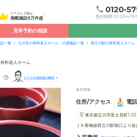
0120-57
ケアスル 介護は
受付時間 10:00〜19:
掲載施設5万件超
見学予約の相談
施設一覧
立川市の有料老人ホーム・介護施設一覧
西立川駅の有料老人ホーム
き有料老人ホーム
）
?
ケアマネ相談員の解説
基本情報
住所/アクセス
電
地図
東京都立川市富士見町1-33-
ＪＲ青梅線西立川駅南口より徒