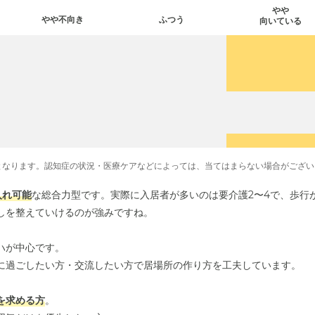
やや
やや不向き
ふつう
向いている
となります。認知症の状況・医療ケアなどによっては、当てはまらない場合がござい
入れ可能
な総合力型です。実際に入居者が多いのは要介護2〜4で、歩行
しを整えていけるのが強みですね。
ハが中心です。
に過ごしたい方・交流したい方で居場所の作り方を工夫しています。
を求める方
。