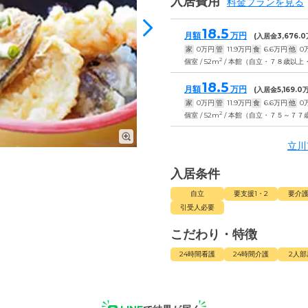
入居費用
料金プランを見る
18.5
月額
万円
(入居金
3,676.0
家
0
万円
管
11.9
万円
食
6.6
万円
他
0
2
個室 / 52m
/ 本館（自立・７８歳以上
18.5
月額
万円
(入居金
5,169.0
万
家
0
万円
管
11.9
万円
食
6.6
万円
他
0
2
個室 / 52m
/ 本館（自立・７５～７７
立川
入居条件
自立
要支援1・2
要介護
引受人必要
こだわり・特徴
24時間看護
24時間介護
2人部