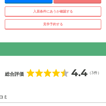
入居条件にあうか確認する
見学予約する
ーム内の厨房でつくったお食事をあたたかいうちにご提供してい
心とした、栄養バランスのよい献立です。
4.4
（3件）
総合評価
コミ