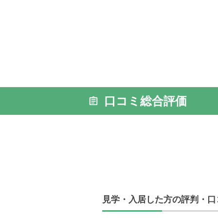
食事: ホ
料理を中
口コミ総合評価
見学・入居した方の評判・口