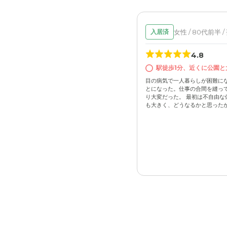
女性 / 80代前半 /
入居済
4.8
駅徒歩1分、近くに公園と
目の病気で一人暮らしが困難に
とになった。仕事の合間を縫っ
り大変だった。 最初は不自由な
も大きく、どうなるかと思ったが、