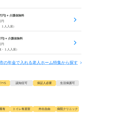
万円) + 介護保険料
万円
・１人入居）
円) + 介護保険料
万円
歳・１人入居）
市の年金で入れる老人ホーム特集から探す
1〜5
認知症可
保証人必要
生活保護可
屋有
トイレ有居室
外出自由
病院クリニック