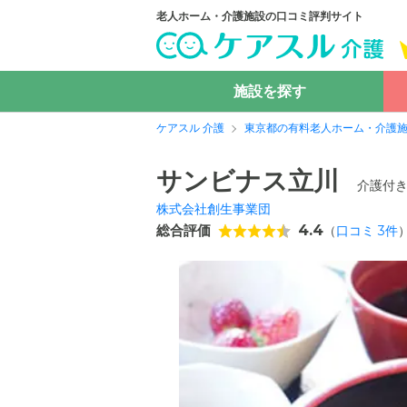
老人ホーム・介護施設の口コミ評判サイト
施設を探す
ケアスル 介護
東京都の有料老人ホーム・介護
サンビナス立川
介護付
株式会社創生事業団
総合評価
4.4
（
口コミ
3
件