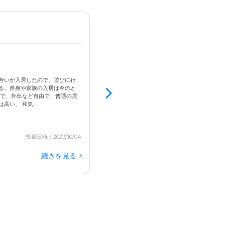
女性 / 80代前半 / 自立
入居済
5.0
広い居室で日当たりが良い
合いが入居したので、遊びに行
目が不自由になってしまい生活全般のサポート
る。自身や家族の入居は今のと
によるサポートには限界があったので、入居を検
ので、外出など自由で、普通の居
タッフの方が手厚くサポートしてくださり、お
い。 和気...
ど困ることがほぼなくなりました。本当に感謝して
投稿日時：2023/10/04
続きを見る