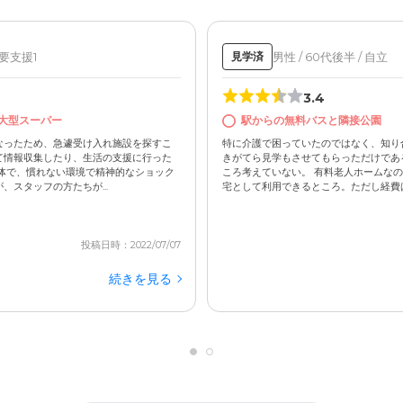
 要支援1
男性 / 60代後半 / 自立
見学済
3.4
大型スーパー
駅からの無料バスと隣接公園
なったため、急遽受け入れ施設を探すこ
特に介護で困っていたのではなく、知り
て情報収集したり、生活の支援に行った
きがてら見学もさせてもらっただけであ
体で、慣れない環境で精神的なショック
ころ考えていない。 有料老人ホームな
スタッフの方たちが...
宅として利用できるところ。ただし経費は高
投稿日時：2022/07/07
続きを見る