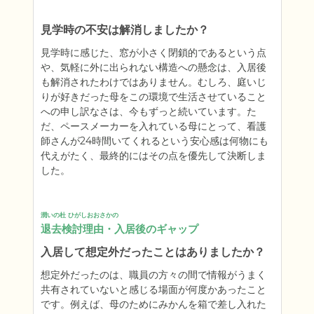
見学時の不安は解消しましたか？
見学時に感じた、窓が小さく閉鎖的であるという点
や、気軽に外に出られない構造への懸念は、入居後
も解消されたわけではありません。むしろ、庭いじ
りが好きだった母をこの環境で生活させていること
への申し訳なさは、今もずっと続いています。た
だ、ペースメーカーを入れている母にとって、看護
師さんが24時間いてくれるという安心感は何物にも
代えがたく、最終的にはその点を優先して決断しま
した。
潤いの杜 ひがしおおさかの
退去検討理由・入居後のギャップ
入居して想定外だったことはありましたか？
想定外だったのは、職員の方々の間で情報がうまく
共有されていないと感じる場面が何度かあったこと
です。例えば、母のためにみかんを箱で差し入れた