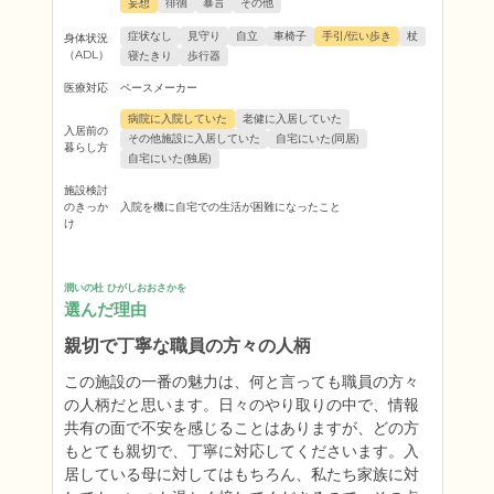
妄想
徘徊
暴言
その他
症状なし
見守り
自立
車椅子
手引/伝い歩き
杖
身体状況
（ADL）
寝たきり
歩行器
医療対応
ペースメーカー
病院に入院していた
老健に入居していた
入居前の
その他施設に入居していた
自宅にいた(同居)
暮らし方
自宅にいた(独居)
施設検討
のきっか
入院を機に自宅での生活が困難になったこと
け
潤いの杜 ひがしおおさかを
選んだ理由
親切で丁寧な職員の方々の人柄
この施設の一番の魅力は、何と言っても職員の方々
の人柄だと思います。日々のやり取りの中で、情報
共有の面で不安を感じることはありますが、どの方
もとても親切で、丁寧に対応してくださいます。入
居している母に対してはもちろん、私たち家族に対