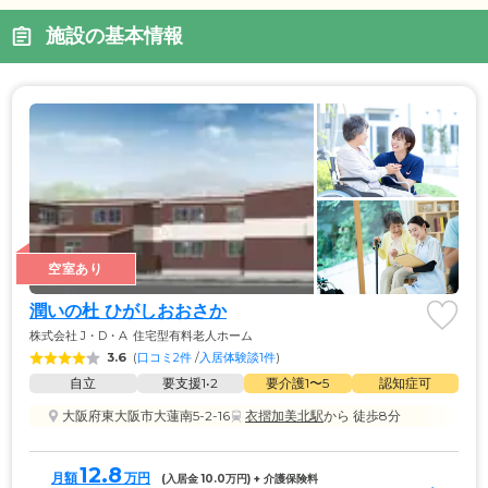
施設の基本情報
空室あり
潤いの杜 ひがしおおさか
株式会社 J・D・A
住宅型有料老人ホーム
3.6
(
口コミ2件
 /
入居体験談1件
)
自立
要支援1•2
要介護1〜5
認知症可
大阪府東大阪市大蓮南5-2-16
衣摺加美北駅
から 徒歩8分
12.8
月額
万円
(入居金 
10.0
万円) + 介護保険料