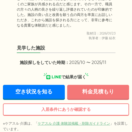
くのご家族が共感される点だと感じます。その一方で、職員
の方々の人柄の良さを繰り返し評価されていたのが印象的で
した。施設の良い点と改善を願う点の両方を率直にお話しい
ただき、これから施設を探される方にとって、非常に参考に
なる貴重な体験談だと感じました。
取材日：2026/01/23
執筆者：伊藤 結衣
見学した施設
施設探しをしていた時期：
2025/10 〜 2025/11
LINE
で結果が届く
空き状況を知る
料金見積もり
入居条件にあうか確認する
※ケアスル 介護は、「
ケアスル 介護 体験談掲載・削除ガイドライン
」を設置し
ています。