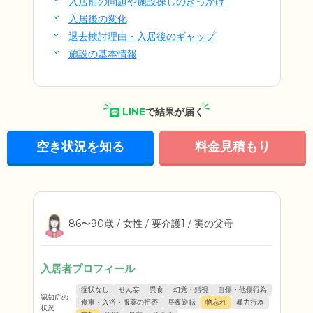
入居前の問題や施設探しのきっかけ
入居後の変化
退去検討理由・入居後のギャップ
施設の基本情報
LINE
で結果が届く
空き状況を知る
料金見積もり
86〜90歳 / 女性 / 要介護1 / 実の父母
入居者プロフィール
症状なし
せん妄
異食
幻覚・錯視
自傷・他傷行為
認知症の
食事・入浴・服薬の拒否
昼夜逆転
物忘れ
暴力行為
状況