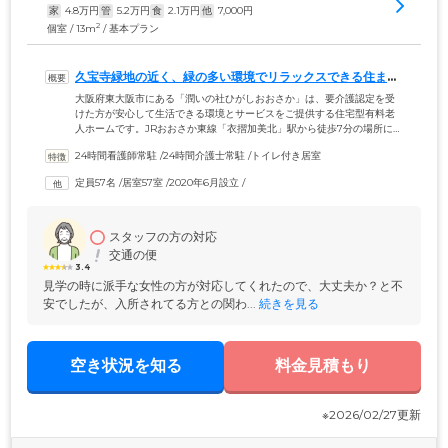
家
4.8
万円
管
5.2
万円
食
2.1
万円
他
7,000
円
2
個室 / 13m
/ 基本プラン
久宝寺緑地の近く、緑の多い環境でリラックスできる住まい
です
大阪府東大阪市にある「潤いの社ひがしおおさか」は、要介護認定を受
けた方が安心して生活できる環境とサービスをご提供する住宅型有料老
人ホームです。JRおおさか東線「衣摺加美北」駅から徒歩7分の場所に位
置する当施設は、木造の2階建ての建物で2020年6月にオープンした住
24時間看護師常駐
 /
24時間介護士常駐
 /
トイレ付き居室
居。徒歩圏内に大阪府内でも随一の広さを誇る「久宝寺緑地」があり、
季節の木や花々を近くに感じることができます。緑地内には野球場やテ
定員57名
 /
居室57室
 /
2020年6月設立
 /
ニスコート、プールがあり、休日には家族連れも多く訪れるため、活気
のある街並み。ご入居者様がリフレッシュしたいときのお散歩コースと
しても最適な環境で、のびのびとした日々をお過ごしいただけます。
スタッフの方の対応
交通の便
3.4
見学の時に派手な女性の方が対応してくれたので、大丈夫か？と不
安でしたが、入所されてる方との関わ...
 続きを見る
空き状況を知る
料金見積もり
※2026/02/27更新