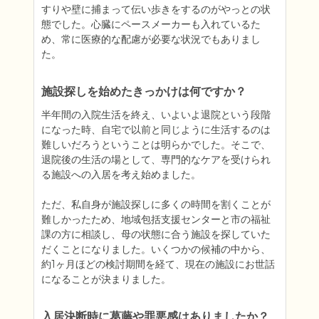
すりや壁に捕まって伝い歩きをするのがやっとの状
態でした。心臓にペースメーカーも入れているた
め、常に医療的な配慮が必要な状況でもありまし
た。
施設探しを始めたきっかけは何ですか？
半年間の入院生活を終え、いよいよ退院という段階
になった時、自宅で以前と同じように生活するのは
難しいだろうということは明らかでした。そこで、
退院後の生活の場として、専門的なケアを受けられ
る施設への入居を考え始めました。

ただ、私自身が施設探しに多くの時間を割くことが
難しかったため、地域包括支援センターと市の福祉
課の方に相談し、母の状態に合う施設を探していた
だくことになりました。いくつかの候補の中から、
約1ヶ月ほどの検討期間を経て、現在の施設にお世話
になることが決まりました。
入居決断時に葛藤や罪悪感はありましたか？