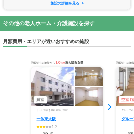
施設の詳細を見る
その他の老人ホーム・介護施設を探す
月額費用・エリアが近いおすすめの施設
1.0
東大阪市衣摺
閲覧中の施設から
km
閲覧中の施
満室
空室1
サービス付き高齢者向け住宅
グループホ
一休東大阪
グルー
3.0