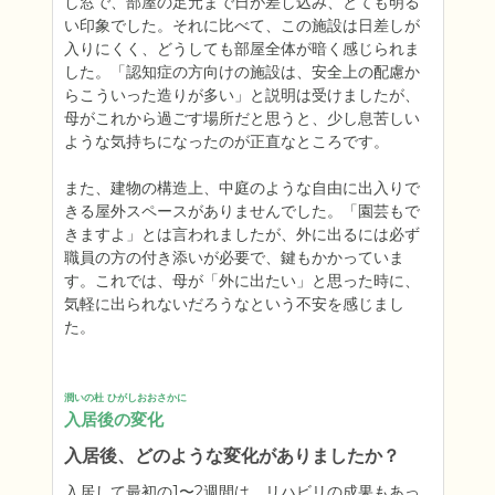
し窓で、部屋の足元まで日が差し込み、とても明る
い印象でした。それに比べて、この施設は日差しが
入りにくく、どうしても部屋全体が暗く感じられま
した。「認知症の方向けの施設は、安全上の配慮か
らこういった造りが多い」と説明は受けましたが、
母がこれから過ごす場所だと思うと、少し息苦しい
ような気持ちになったのが正直なところです。

また、建物の構造上、中庭のような自由に出入りで
きる屋外スペースがありませんでした。「園芸もで
きますよ」とは言われましたが、外に出るには必ず
職員の方の付き添いが必要で、鍵もかかっていま
す。これでは、母が「外に出たい」と思った時に、
気軽に出られないだろうなという不安を感じまし
た。
潤いの杜 ひがしおおさかに
入居後の変化
入居後、どのような変化がありましたか？
入居して最初の1〜2週間は、リハビリの成果もあっ