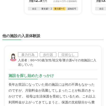
12.5
13
月額
万円
月額
(入居金
10
万円
+介護保険料)
自立
要支援1・2
要介護1〜5
認知症可
自立
他の施設の入居体験談
暴力行為
歩行器
症状なし
入居者：86〜90歳/女性/祖父母/要介護4/その他施設に入
居していた
施設を探し始めたきっかけ
長年お世話になっていた前の施設には何の不満もなかった
のですが、月額料金が高騰してしまったことが転居のきっ
かけです。 祖母は生活保護を受給しているため、これ以上
利用料金が上がってきてしまうと、保護の支給額分から費