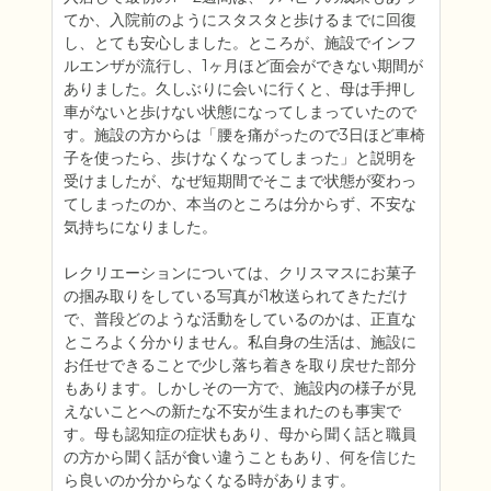
てか、入院前のようにスタスタと歩けるまでに回復
し、とても安心しました。ところが、施設でインフ
ルエンザが流行し、1ヶ月ほど面会ができない期間が
ありました。久しぶりに会いに行くと、母は手押し
車がないと歩けない状態になってしまっていたので
す。施設の方からは「腰を痛がったので3日ほど車椅
子を使ったら、歩けなくなってしまった」と説明を
受けましたが、なぜ短期間でそこまで状態が変わっ
てしまったのか、本当のところは分からず、不安な
気持ちになりました。

レクリエーションについては、クリスマスにお菓子
の掴み取りをしている写真が1枚送られてきただけ
で、普段どのような活動をしているのかは、正直な
ところよく分かりません。私自身の生活は、施設に
お任せできることで少し落ち着きを取り戻せた部分
もあります。しかしその一方で、施設内の様子が見
えないことへの新たな不安が生まれたのも事実で
す。母も認知症の症状もあり、母から聞く話と職員
の方から聞く話が食い違うこともあり、何を信じた
ら良いのか分からなくなる時があります。