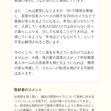
家族の安心につながるのだと痛感しています。

また、これは要望になりますが、Wi-Fi環境を整備
し、居室や共有スペースの様子をWebカメラなどで
家族が見られるようになると、本当にありがたいで
す。入居している本人の話だけでは分からない日々
の暮らしぶりを、少しでも知ることができれば、今
感じているような「本当はどうなんだろう」という
不安も解消されると思います。

今のところ、すぐに退去を考えているわけではあり
ませんが、今後、母の要介護度が上がって特別養護
老人ホームの入居基準を満たすようになれば、費用
の面も考慮して、そちらへの転居を検討する可能性
はあります。
取材者のコメント
お母様を深く想い、施設の環境やケアについて真剣に向き合
っていらっしゃる様子が、お話の端々から伝わってきまし
た。経済的な制約の中で最善の選択をしようと努められたこ
とへの葛藤や、入居後の見えない部分に対するご不安は、多