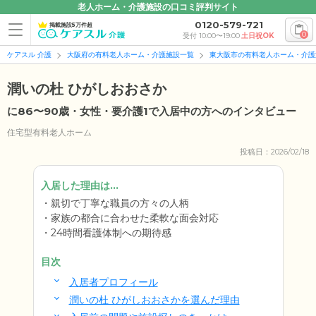
老人ホーム・介護施設の口コミ評判サイト
0120-579-721
掲載施設5万件超
0
受付 10:00〜19:00
土日祝OK
ケアスル 介護
大阪府の有料老人ホーム・介護施設一覧
東大阪市の有料老人ホーム・介護
潤いの杜 ひがしおおさか
に86〜90歳・女性・要介護1で入居中の方へのインタビュー
住宅型有料老人ホーム
投稿日：2026/02/18
入居した理由は...
親切で丁寧な職員の方々の人柄
家族の都合に合わせた柔軟な面会対応
24時間看護体制への期待感
目次
入居者プロフィール
潤いの杜 ひがしおおさかを選んだ理由