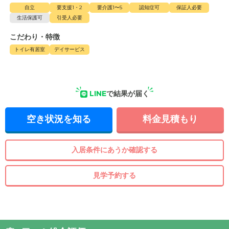
自立
要支援1・2
要介護1〜5
認知症可
保証人必要
生活保護可
引受人必要
こだわり・特徴
トイレ有居室
デイサービス
LINE
で結果が届く
空き状況を知る
料金見積もり
入居条件にあうか確認する
見学予約する