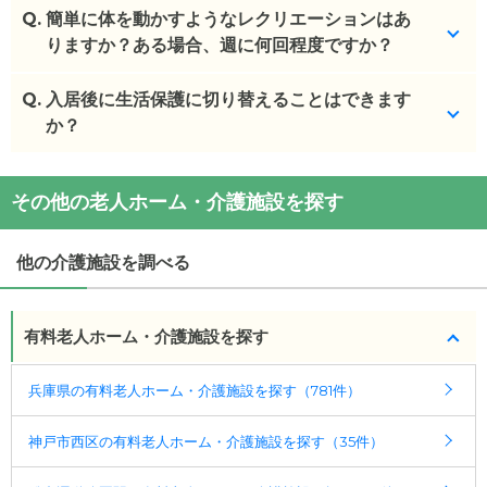
(回答者: 施設担当者,回答日: 2024/02/28)
Q.
可能です。
簡単に体を動かすようなレクリエーションはあ
りますか？ある場合、週に何回程度ですか？
(回答者: 施設担当者,回答日: 2024/02/28)
Q.
毎日体操を行っています。週に1回は買い物ツアーや
入居後に生活保護に切り替えることはできます
絵画教室、喫茶などのイベントもあります。
か？
(回答者: 施設担当者,回答日: 2024/02/28)
施設のご利用料金が生活保護の対象外となるため、
その他の老人ホーム・介護施設を探す
生活保護の方の受け入れ自体をしておりません。
(回答者: 施設担当者,回答日: 2024/02/28)
他の介護施設を調べる
有料老人ホーム・介護施設を探す
兵庫県の有料老人ホーム・介護施設を探す（781件）
神戸市西区の有料老人ホーム・介護施設を探す（35件）