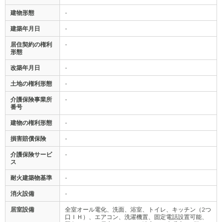
建物形態
-
建築年月日
-
居住契約の権利
-
形態
改築年月日
-
土地の権利形態
-
介護保険事業所
-
番号
建物の権利形態
-
損害賠償保険
-
介護保険サービ
-
ス
耐火建築物基準
-
消火設備
-
居室設備
全室オール電化、洗面、浴室、トイレ、キッチン（2つ
口ＩＨ）、エアコン、洗濯機置、固定電話設置可能、