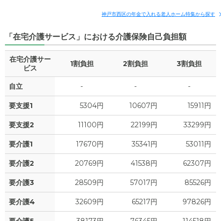
5.4
管理費
?
神戸市西区の年金で入れる老人ホーム特集から探す
万円
17.5
月額費用
?
万円
「在宅介護サービス」における介護保険自己負担額
2.7
食費
?
万円
8.4
家賃
万円
在宅介護サー
0
水道・光熱費
1割負担
2割負担
万円
3割負担
ビス
5.4
管理費
?
万円
0
上乗せ介護費
?
自立
-
-
-
万円
2.6
食費
?
万円
要支援1
5304円
10607円
15911円
3.3
その他
万円
0
水道・光熱費
万円
要支援2
11100円
22199円
33299円
-
介護保険料
万円
0
要介護1
上乗せ介護費
17670円
35341円
53011円
?
万円
要介護2
20769円
41538円
62307円
1.1
その他
万円
要介護3
28509円
57017円
85526円
-
介護保険料
万円
要介護4
32609円
65217円
97826円