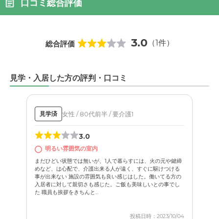
口コミ総合評価
3.0
（1件）
総合評価
見学・入居した方の評判・口コミ
女性 / 80代前半 / 要介護1
見学済
3.0
明るい雰囲気の室内
まだひどい状態では無いが、1人で暮らすには、火の元や鍵締
めなど、は心配で、介護出来る人が遠く、すぐに駆けつける
事が出来ない 施設の雰囲気も良い感じはした。働いてる方の
入居者に対して親切さも感じた。ご飯も美味しいとの事でし
た 職員も挨拶をきちんと...
投稿日時：2023/10/04