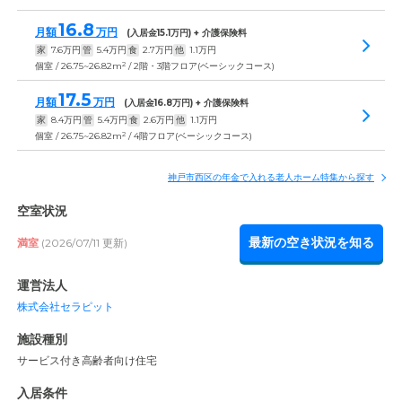
16.8
月額
万円
(入居金
15.1
万円) + 介護保険料
家
7.6
万円
管
5.4
万円
食
2.7
万円
他
1.1
万円
2
個室 / 26.75~26.82m
/ 2階・3階フロア(ベーシックコース)
17.5
月額
万円
(入居金
16.8
万円) + 介護保険料
家
8.4
万円
管
5.4
万円
食
2.6
万円
他
1.1
万円
2
個室 / 26.75~26.82m
/ 4階フロア(ベーシックコース)
神戸市西区の年金で入れる老人ホーム特集から探す
空室状況
最新の空き状況を知る
満室
(2026/07/11 更新)
運営法人
株式会社セラピット
施設種別
サービス付き高齢者向け住宅
入居条件