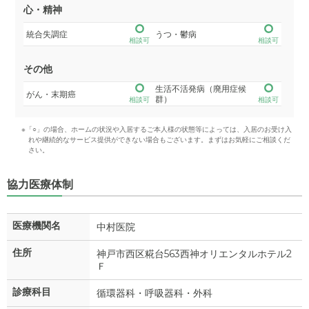
心・精神
統合失調症
うつ・鬱病
相談可
相談可
その他
生活不活発病（廃用症候
がん・末期癌
群）
相談可
相談可
※「○」の場合、ホームの状況や入居するご本人様の状態等によっては、入居のお受け入
れや継続的なサービス提供ができない場合もございます。まずはお気軽にご相談くだ
さい。
協力医療体制
医療機関名
中村医院
住所
神戸市西区糀台563西神オリエンタルホテル2
Ｆ
診療科目
循環器科・呼吸器科・外科