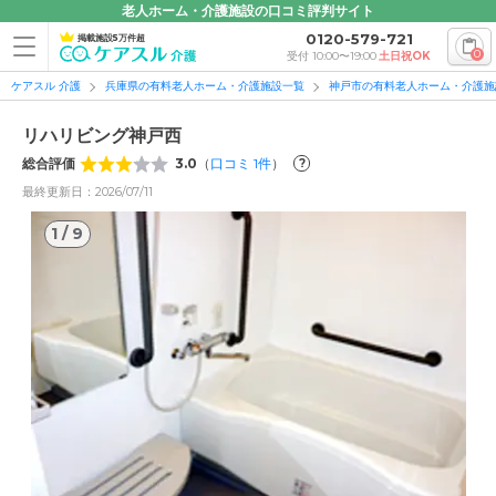
老人ホーム・介護施設の口コミ評判サイト
0120-579-721
掲載施設5万件超
0
受付 10:00〜19:00
土日祝OK
ケアスル 介護
兵庫県の有料老人ホーム・介護施設一覧
神戸市の有料老人ホーム・介護施
リハリビング神戸西
総合評価
3.0
（
口コミ
1
件
）
?
最終更新日：2026/07/11
1
/
9
1
/
9