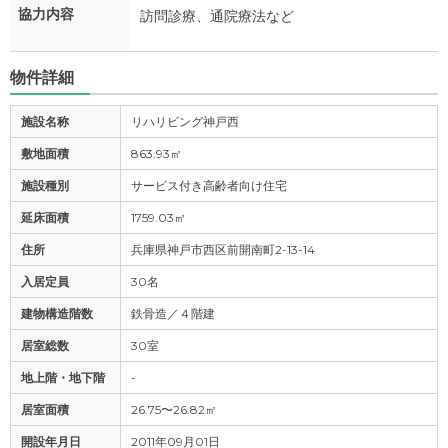
協力内容
訪問診療、通院療法など
物件詳細
施設名称
リハリビング神戸西
敷地面積
863.93㎡
施設種別
サービス付き高齢者向け住宅
延床面積
1759.03㎡
住所
兵庫県神戸市西区前開南町2-13-14
入居定員
30名
建物構造階数
鉄骨造／４階建
居室総数
30室
地上階・地下階
-
居室面積
26.75〜26.82㎡
開設年月日
2011年09月01日