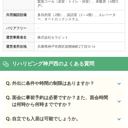
緊急コール（居室・トイレ・浴室）、床暖房（4階12
戸）
共用施設設備
多目的室（2階）、談話室（2～4階）、エレベータ
ー、オートロックシステム
バリアフリー
-
運営事業者名
株式会社セラピット
運営者所在地
兵庫県神戸市西区前開南町2丁目13-14
リハリビング神戸西のよくある質問
Q.
外出に条件や時間の制限はありますか？
Q.
特にございません。外泊も可能です。
面会に事前予約は必要ですか？また、面会時間
は何時から何時までですか？
(回答者: 施設担当者,回答日: 2024/02/28)
Q.
事前連絡は不要で、自由に面会可能です。
自立でも入居は可能でしょうか。