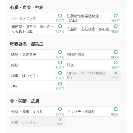
心臓・血管・神経
筋萎縮性側索硬化症
パーキンソン病
（ALS）
相談可
相談可
脳梗塞・脳卒中・脳出血・
心臓病・心筋梗塞・狭心症
くも膜下出血
相談可
相談可
呼吸器系・感染症
喘息・気管支炎
誤嚥性肺炎
相談可
相談可
結核
肝炎
相談可
相談可
MRSA（ブドウ球菌感染
梅毒（ばいどく）
症）
相談可
不可
HIV
相談可
骨・関節・皮膚
骨折・骨粗しょう症
リウマチ・関節症
相談可
相談可
疥癬（かいせん）
不可