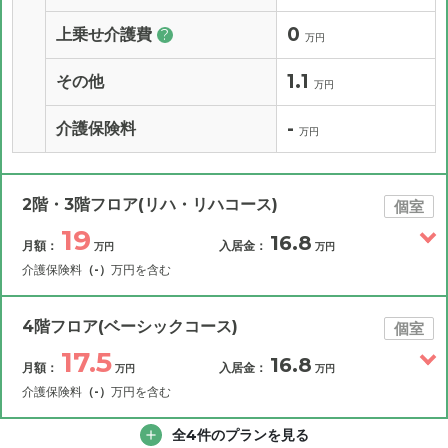
0
上乗せ介護費
?
万円
1.1
その他
万円
-
介護保険料
万円
2階・3階フロア(リハ・リハコース)
個室
19
16.8
月額：
入居金：
万円
万円
介護保険料
（-）
万円を含む
その他費用
月額費用
入居金
補足情報
4階フロア(ベーシックコース)
個室
17.5
16.8
月額：
入居金：
万円
万円
19
月額費用
?
万円
介護保険料
（-）
万円を含む
7.6
その他費用
家賃
全4件のプランを見る
月額費用
入居金
万円
補足情報