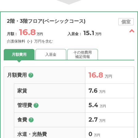
2階・3階フロア(ベーシックコース)
個室
16.8
15.1
月額：
入居金：
万円
万円
介護保険料
（-）
万円を含む
その他費用
月額費用
入居金
補足情報
16.8
月額費用
?
万円
7.6
家賃
万円
5.4
管理費
?
万円
2.7
食費
?
万円
0
水道・光熱費
万円