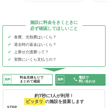
施設に料金をきくときに
必ず確認してほしいこと
食費、光熱費はいくら？
退去時の返金はいくら？
上乗せ介護費って？
実際にいくら支払うの？
料金見積もりで
電話で
無料
無料
まとめて確認
問い合わせ
約7秒に1人が利用！
ピッタリ
の施設を提案します
STEP