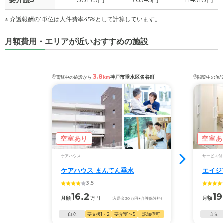
要介護5
38173円
76345円
114518円
※ 介護報酬の1単位は人件費率45%として計算しています。
月額費用・エリアが近いおすすめの施設
3.8
神戸市垂水区名谷町
閲覧中の施設から
km
閲覧中の施
空室あり
空室あ
ケアハウス
サービス付
ケアハウス まんてん垂水
エイジ
3.5
16.2
19
月額
万円
月額
(入居金
30
万円
+介護保険料)
自立
要支援1・2
要介護1〜5
認知症可
自立