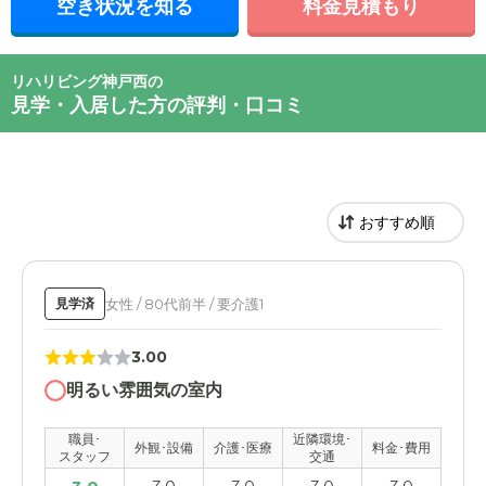
空き状況を知る
料金見積もり
リハリビング神戸西の
見学・入居した方の評判・口コミ
女性 / 80代前半 / 要介護1
見学済
3.00
明るい雰囲気の室内
職員･
近隣環境･
外観･設備
介護･医療
料金･費用
スタッフ
交通