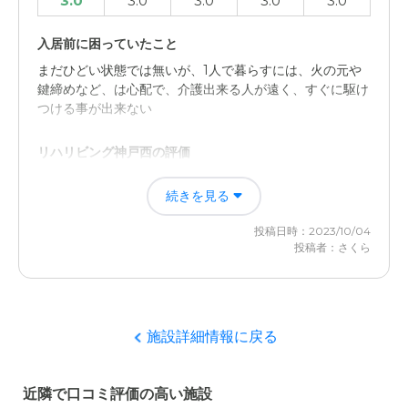
3.0
3.0
3.0
3.0
3.0
入居前に困っていたこと
まだひどい状態では無いが、1人で暮らすには、火の元や
鍵締めなど、は心配で、介護出来る人が遠く、すぐに駆け
つける事が出来ない
リハリビング神戸西の評価
施設の雰囲気も良い感じはした。働いてる方の入居者に対
続きを見る
して親切さも感じた。ご飯も美味しいとの事でした
投稿日時：2023/10/04
職員・スタッフ・他入居者の雰囲気について
投稿者：さくら
職員も挨拶をきちんとされ、入居者の方にきちんと声掛け
してしっかり教育されてると思いました。入居者の方も困
っている感じは無かったです
施設詳細情報に戻る
外観・内装・居室・設備について
外観も温かみがあったし、外回りも綺麗に掃除されてまし
近隣で口コミ評価の高い施設
た。室内も明るい感時があり、よく考えて作られてると思