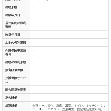
建物形態
-
建築年月日
-
居住契約の権利
-
形態
改築年月日
-
土地の権利形態
-
介護保険事業所
-
番号
建物の権利形態
-
損害賠償保険
-
介護保険サービ
-
ス
耐火建築物基準
-
消火設備
-
居室設備
全室オール電化、洗面、浴室、トイレ、キッチン（2つ
口ＩＨ）、エアコン、洗濯機置、固定電話設置可能、