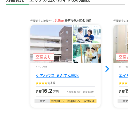
3.8
神戸市垂水区名谷町
閲覧中の施設から
km
閲覧中の施
空室あり
空室あ
ケアハウス
サービス付
ケアハウス まんてん垂水
エイジ
3.5
16.2
19
月額
万円
月額
(入居金
30
万円
+介護保険料)
自立
要支援1・2
要介護1〜5
認知症可
自立