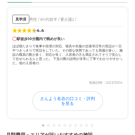
いました。設備も十分です
介護医療サービスについて
男性 / 80代前半 / 要介護2 /
見学済
お風呂や洗面所も綺麗にされていたし、スタッフの方が入
4.4
居者に寄り添ってる感がよくわかったので悪今印象は、無
いです
駅徒歩10分圏内で眺めが良い
ほぼ寝たきりで食事や排泄の対応、寝具や衣服の交換等日常の世話が一日
中つきっきりで世話をしていた。その様な状態であっても我儘が多い。 施
近隣環境や交通アクセスについて
設の職員の数が多く、対応が良く、入居者の方も満足されてそうで安心し
て任せられるらと思った。 下見の際の説明が非常に丁寧でわかりやすかっ
場所的にも都会では無く、少し田舎でのんびり出来る環境
た。他の入居者の...
に感じて良かった。行く時は車なので場所は良いです
料金費用について
投稿日時：2023/10/04
他を知らないので聞いた印象では、少し年金だけでは高い
かと思ったがお世話をしていただくのでしょうがないか
さんよう名谷の口コミ・評判
と。都会と比べれば安いと思う
を見る
月額費用・エリアが近いおすすめの施設