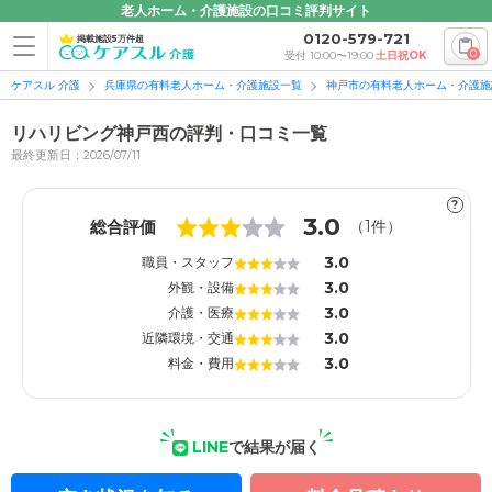
老人ホーム・介護施設の口コミ評判サイト
0120-579-721
掲載施設5万件超
0
受付 10:00〜19:00
土日祝OK
ケアスル 介護
兵庫県の有料老人ホーム・介護施設一覧
神戸市の有料老人ホーム・介護施
リハリビング神戸西の評判・口コミ一覧
最終更新日：2026/07/11
?
1
1
3.0
総合評価
（
1
件）
3.0
職員・スタッフ
3.0
外観・設備
3.0
介護・医療
3.0
近隣環境・交通
3.0
料金・費用
LINE
で結果が届く