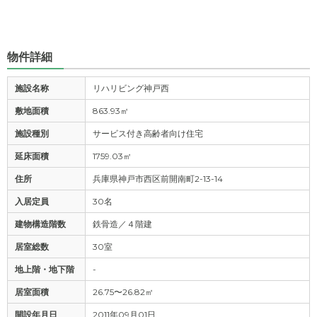
物件詳細
施設名称
リハリビング神戸西
敷地面積
863.93㎡
施設種別
サービス付き高齢者向け住宅
延床面積
1759.03㎡
住所
兵庫県神戸市西区前開南町2-13-14
入居定員
30名
建物構造階数
鉄骨造／４階建
居室総数
30室
地上階・地下階
-
居室面積
26.75〜26.82㎡
開設年月日
2011年09月01日