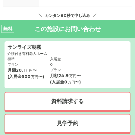
カンタン60秒で申し込み
この施設にお問い合わせ
無料
サンライズ朝霧
介護付き有料老人ホーム
標準
入居金
プラン
0
月額
20.1
〜
プラン
万円
月額
24.9
〜
万円
(入居金
500
〜)
万円
(入居金
0
〜)
万円
資料請求する
見学予約