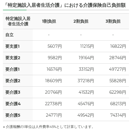
「特定施設入居者生活介護」における介護保険自己負担額
20.1
月額費用
?
万円
特定施設入居
1割負担
2割負担
3割負担
0
家賃
者生活介護
万円
自立
-
-
-
6.8
管理費
?
万円
要支援1
5607円
11215円
16822円
8.8
食費
?
万円
要支援2
9582円
19164円
28746円
1.7
水道・光熱費
万円
要介護1
16576円
33152円
49727円
2
上乗せ介護費
?
万円
要介護2
18609円
37218円
55828円
0.8
要介護3
20766円
41532円
62298円
その他
万円
要介護4
22738円
45476円
68213円
-
介護保険料
万円
要介護5
24771円
49542円
74314円
※ 介護報酬の1単位は人件費率45%として計算しています。