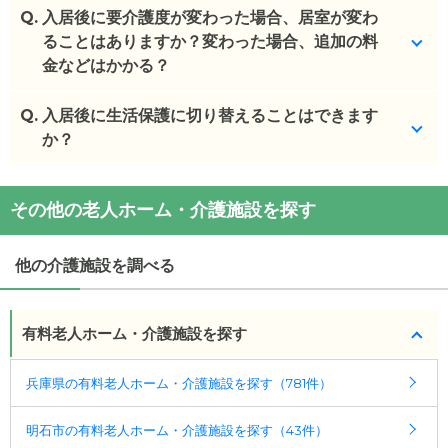
(回答者: 施設担当者,回答日: 2024/03/06)
Q.
音楽に合わせた体操が毎日あります。
入居後に要介護度が変わった場合、居室が変わ
ることはありますか？変わった場合、追加の料
(回答者: 施設担当者,回答日: 2024/03/06)
金などはかかる？
Q.
お身体の状態により移動が必要になる場合がござい
入居後に生活保護に切り替えることはできます
ます。追加料金はありません。
か？
(回答者: 施設担当者,回答日: 2024/03/06)
生活保護の方の受け入れ自体をしておりません。
その他の老人ホーム・介護施設を探す
(回答者: 施設担当者,回答日: 2024/03/06)
他の介護施設を調べる
有料老人ホーム・介護施設を探す
兵庫県の有料老人ホーム・介護施設を探す（781件）
明石市の有料老人ホーム・介護施設を探す（43件）