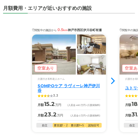
月額費用・エリアが近いおすすめの施設
0.5
神戸市西区伊川谷町有瀬
閲覧中の施設から
km
閲覧中の施
空室あり
空室あ
介護付き有料老人ホーム
介護付き有
SOMPOケア ラヴィーレ神戸伊川
ユトリ
谷
3.3
15.2
18
月額
万円
月額
(入居金
480
万円
+介護保険料)
23.2
31
月額
万円
月額
(入居金
0
万円
+介護保険料)
自立
要支援1・2
要介護1〜5
認知症可
自立