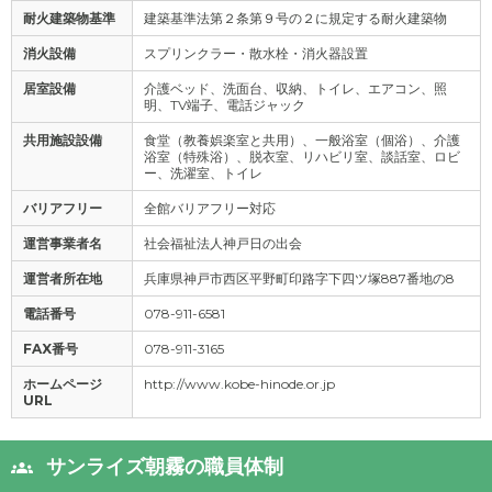
耐火建築物基準
建築基準法第２条第９号の２に規定する耐火建築物
消火設備
スプリンクラー・散水栓・消火器設置
居室設備
介護ベッド、洗面台、収納、トイレ、エアコン、照
明、TV端子、電話ジャック
共用施設設備
食堂（教養娯楽室と共用）、一般浴室（個浴）、介護
浴室（特殊浴）、脱衣室、リハビリ室、談話室、ロビ
ー、洗濯室、トイレ
バリアフリー
全館バリアフリー対応
運営事業者名
社会福祉法人神戸日の出会
運営者所在地
兵庫県神戸市西区平野町印路字下四ツ塚887番地の8
電話番号
078-911-6581
FAX番号
078-911-3165
ホームページ
http://www.kobe-hinode.or.jp
URL
サンライズ朝霧の職員体制