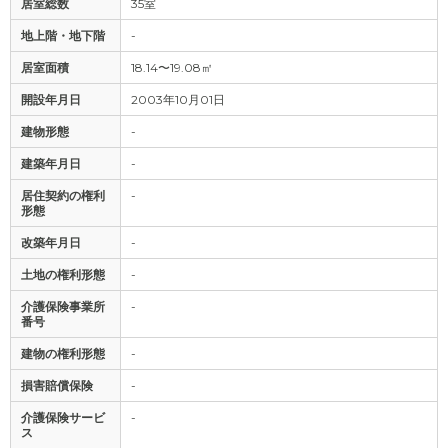
居室総数
35室
地上階・地下階
-
居室面積
18.14〜19.08㎡
開設年月日
2003年10月01日
建物形態
-
建築年月日
-
居住契約の権利
-
形態
改築年月日
-
土地の権利形態
-
介護保険事業所
-
番号
建物の権利形態
-
損害賠償保険
-
介護保険サービ
-
ス