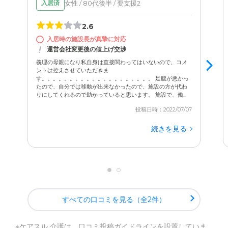
女性 / 80代後半 / 要支援2
入居済
2.6
入居時の施設長が真摯に対応
運営会社変更後の値上げ交渉
義理の母親になり私自身は直接関わってはいないので、コメ
ントは控えさせていただきま
す。。。。。。。。。。。。。。。。。。。。 足腰が悪かっ
たので、自分では移動が出来なかったので、施設の方が代わ
りにしてくれるので助かっていると思います。 施設で、働...
投稿日時：2022/07/07
続きを見る
すべての口コミを見る（全2件）
※ケアスル 介護は、
口コミ投稿ガイドライン
を設置していま