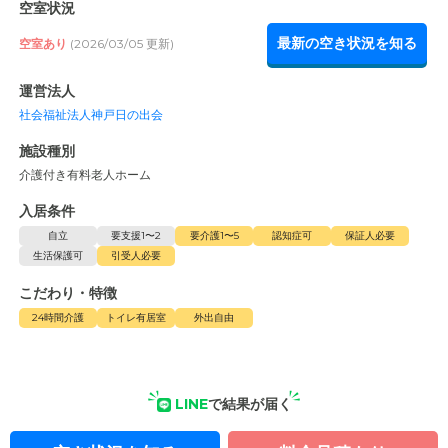
空室状況
最新の空き状況を知る
空室あり
(2026/03/05 更新)
運営法人
社会福祉法人神戸日の出会
施設種別
介護付き有料老人ホーム
入居条件
自立
要支援1〜2
要介護1〜5
認知症可
保証人必要
生活保護可
引受人必要
こだわり・特徴
24時間介護
トイレ有居室
外出自由
LINE
で結果が届く