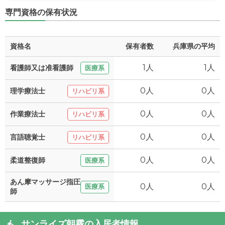
専門資格の保有状況
資格名
保有者数
兵庫県の平均
1人
1人
看護師又は准看護師
医療系
0人
0人
理学療法士
リハビリ系
0人
0人
作業療法士
リハビリ系
0人
0人
言語聴覚士
リハビリ系
0人
0人
柔道整復師
医療系
あん摩マッサージ指圧
0人
0人
医療系
師
サンライズ朝霧の入居者情報