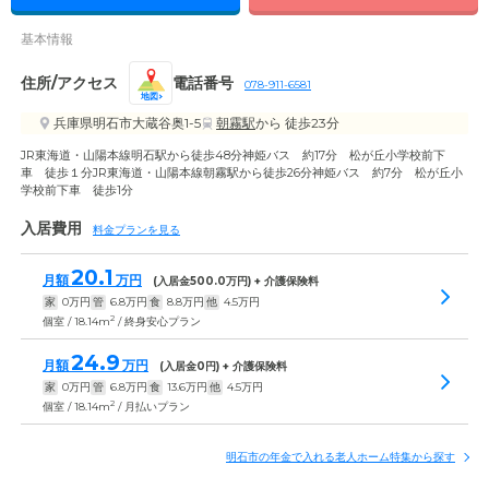
基本情報
住所/アクセス
電話番号
078-911-6581
地図
兵庫県明石市大蔵谷奥1-5
朝霧駅
から 徒歩23分
JR東海道・山陽本線明石駅から徒歩48分神姫バス 約17分 松が丘小学校前下
車 徒歩１分JR東海道・山陽本線朝霧駅から徒歩26分神姫バス 約7分 松が丘小
学校前下車 徒歩1分
入居費用
料金プランを見る
20.1
月額
万円
(入居金
500.0
万円) + 介護保険料
家
0
万円
管
6.8
万円
食
8.8
万円
他
4.5
万円
2
個室 / 18.14m
/ 終身安心プラン
24.9
月額
万円
(入居金
0
円) + 介護保険料
家
0
万円
管
6.8
万円
食
13.6
万円
他
4.5
万円
2
個室 / 18.14m
/ 月払いプラン
明石市の年金で入れる老人ホーム特集から探す