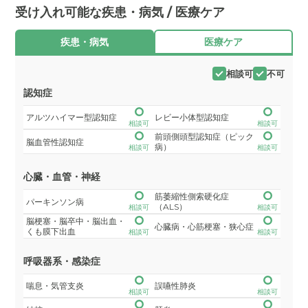
受け入れ可能な疾患・病気 / 医療ケア
疾患・病気
医療ケア
相談可
不可
認知症
アルツハイマー型認知症
レビー小体型認知症
相談可
相談可
前頭側頭型認知症（ピック
脳血管性認知症
病）
相談可
相談可
心臓・血管・神経
筋萎縮性側索硬化症
パーキンソン病
（ALS）
相談可
相談可
脳梗塞・脳卒中・脳出血・
心臓病・心筋梗塞・狭心症
くも膜下出血
相談可
相談可
呼吸器系・感染症
喘息・気管支炎
誤嚥性肺炎
相談可
相談可