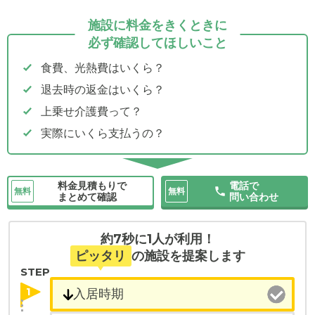
施設に料金をきくときに
必ず確認してほしいこと
食費、光熱費はいくら？
退去時の返金はいくら？
上乗せ介護費って？
実際にいくら支払うの？
料金見積もりで
電話で
無料
無料
まとめて確認
問い合わせ
約7秒に1人が利用！
ピッタリ
の施設を提案します
STEP
1