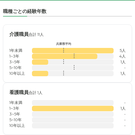
職種ごとの経験年数
介護職員
合計 11人
兵庫県平均
1年未満
5人
1~3年
4人
3~5年
1人
5~10年
-
10年以上
1人
看護職員
合計 1人
1年未満
-
1~3年
1人
3~5年
-
5~10年
-
10年以上
-