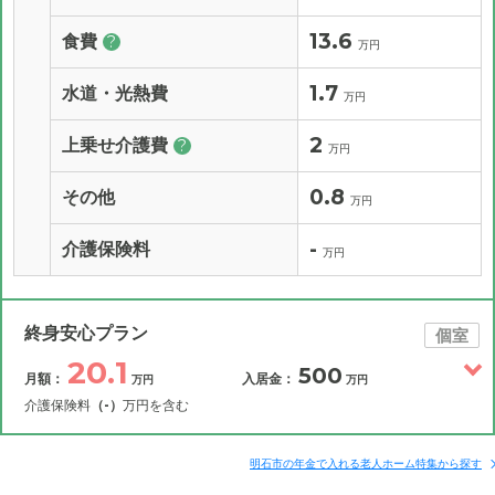
13.6
食費
?
万円
1.7
水道・光熱費
万円
2
上乗せ介護費
?
万円
0.8
その他
万円
-
介護保険料
万円
終身安心プラン
個室
20.1
500
月額：
入居金：
万円
万円
介護保険料
（-）
万円を含む
その他費用
月額費用
入居金
補足情報
明石市の年金で入れる老人ホーム特集から探す