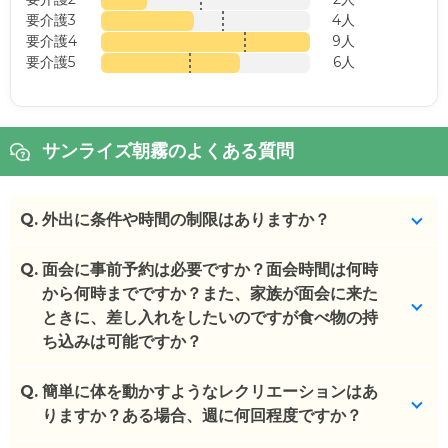
要介護3
4人
要介護4
9人
要介護5
6人
サンライズ朝霧のよくある質問
Q.
外出に条件や時間の制限はありますか？
Q.
病院受診など最低限の外出のみ許可しております。
面会に事前予約は必要ですか？面会時間は何時
から何時までですか？また、家族が面会に来た
(回答者: 施設担当者,回答日: 2024/03/06)
ときに、差し入れをしたいのですが食べ物の持
ち込みは可能ですか？
Q.
事前予約が必要です。月２回、1回30分となりま
簡単に体を動かすようなレクリエーションはあ
す。
りますか？ある場合、週に何回程度ですか？