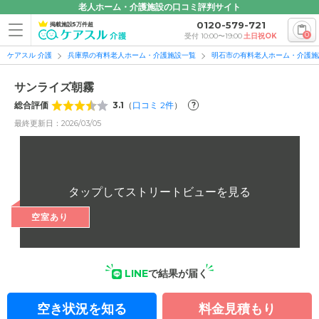
老人ホーム・介護施設の口コミ評判サイト
0120-579-721
掲載施設5万件超
0
受付 10:00〜19:00
土日祝OK
ケアスル 介護
兵庫県の有料老人ホーム・介護施設一覧
明石市の有料老人ホーム・介護施
サンライズ朝霧
総合評価
3.1
（
口コミ
2
件
）
?
最終更新日：2026/03/05
空室あり
LINE
で結果が届く
空き状況を知る
料金見積もり