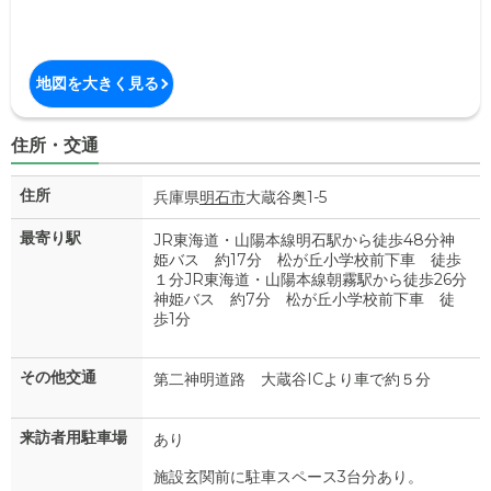
地図を大きく見る
住所・交通
住所
兵庫県
明石市
大蔵谷奥1-5
最寄り駅
JR東海道・山陽本線明石駅から徒歩48分神
姫バス 約17分 松が丘小学校前下車 徒歩
１分JR東海道・山陽本線朝霧駅から徒歩26分
神姫バス 約7分 松が丘小学校前下車 徒
歩1分
その他交通
第二神明道路 大蔵谷ICより車で約５分
来訪者用駐車場
あり
施設玄関前に駐車スペース3台分あり。