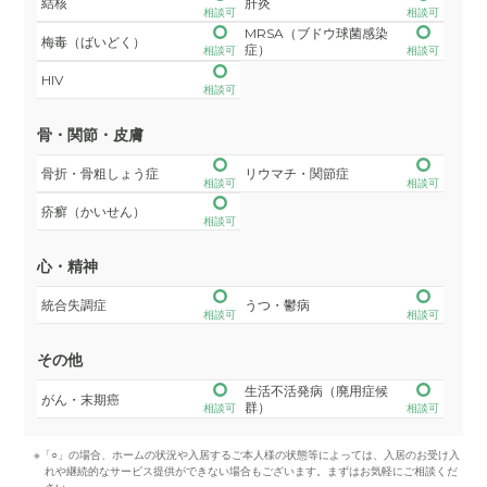
結核
肝炎
相談可
相談可
MRSA（ブドウ球菌感染
梅毒（ばいどく）
症）
相談可
相談可
HIV
相談可
骨・関節・皮膚
骨折・骨粗しょう症
リウマチ・関節症
相談可
相談可
疥癬（かいせん）
相談可
心・精神
統合失調症
うつ・鬱病
相談可
相談可
その他
生活不活発病（廃用症候
がん・末期癌
群）
相談可
相談可
※「○」の場合、ホームの状況や入居するご本人様の状態等によっては、入居のお受け入
れや継続的なサービス提供ができない場合もございます。まずはお気軽にご相談くだ