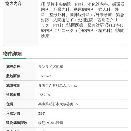
協力内容
(1) 明舞中央病院（内科、消化器内科、循環器
内科、肝臓内科、糖尿病内科、婦人科、外
科、整形外科、脳神経外科）/外来診療、緊急
対応、入院援助 (2) 長畑医院・西明石クリニ
ック（内科）/訪問医療、緊急対応 (3) 山本心
療内科クリニック（心療内科・精神科）/訪問
診療
物件詳細
施設名称
サンライズ朝霧
敷地面積
1169.6㎡
施設種別
介護付き有料老人ホーム
延床面積
1637.1㎡
住所
兵庫県明石市大蔵谷奥1-5
入居定員
35名
建物構造階数
鉄筋RC造3階建