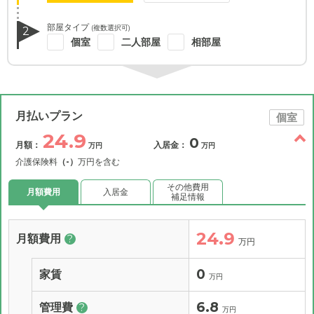
部屋タイプ
(複数選択可)
2
個室
二人部屋
相部屋
月払いプラン
個室
24.9
0
月額：
入居金：
万円
万円
介護保険料
（-）
万円を含む
その他費用
月額費用
入居金
補足情報
24.9
月額費用
?
万円
0
家賃
万円
6.8
管理費
?
万円