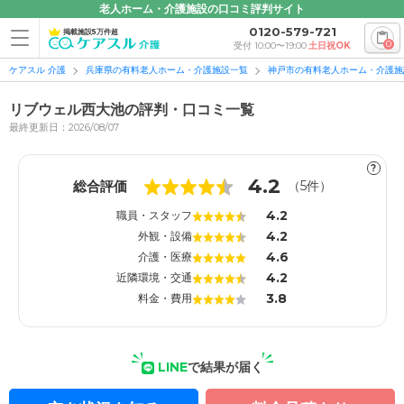
老人ホーム・介護施設の口コミ評判サイト
0120-579-721
掲載施設5万件超
0
受付 10:00〜19:00
土日祝OK
ケアスル 介護
兵庫県の有料老人ホーム・介護施設一覧
神戸市の有料老人ホーム・介護施
リブウェル西大池の評判・口コミ一覧
最終更新日：2026/08/07
?
1
1
4.2
総合評価
（
5
件）
4.2
職員・スタッフ
4.2
外観・設備
4.6
介護・医療
4.2
近隣環境・交通
3.8
料金・費用
LINE
で結果が届く