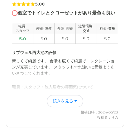
5.00
個室でトイレとクローゼットがあり景色も良い
職員･
近隣環境･
外観･設備
介護･医療
料金･費用
スタッフ
交通
5.0
5.0
5.0
5.0
5.0
リブウェル西大池の評価
新しくて綺麗です。 食堂も広くて綺麗で、レクレーショ
ンが充実しています。 スタッフもすれ違いに元気よくあ
いさつしてくれます。
職員・スタッフ・他入居者の雰囲気について
入居説明も親切で分かりやすく丁寧でした。 スタッフも
続きを見る
テキパキ働いてました。 レクレーションも充実してまし
た。
投稿日時：2024/05/28
投稿者：りの
外観・内装・居室・設備について