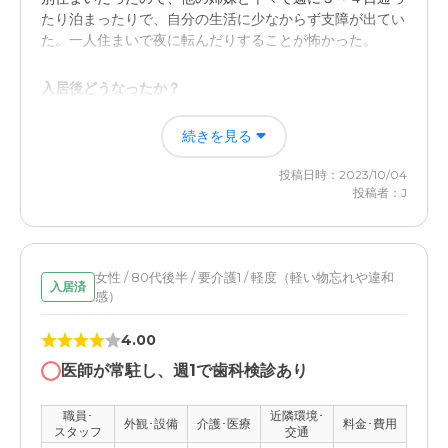
たり泊まったりで、自分の生活に少なからず支障が出てい
他での入居経験がないので、他との比較はできないが、特
た。一人住まいで夜に転んだりすることが怖かった。
に問題もなく生活できているから。
入居後どうなったか？
近隣環境や交通アクセスについて
コロナ渦の中での入居で、最初の半年ぐらいは部屋に入れ
住宅街にあり、幹線道路からも離れていて静かなこと。車
続きを見る
たが、その後は玄関ドア越しの面会しかできず、今年７月
でのアクセスがしやすいこと。
には一度談話室で面会できたものの、また８月からは玄関
投稿日時：2023/10/04
から中には入れない状態に戻ってますが、スタッフさんか
料金費用について
投稿者：J
ら話を聞くと、食欲もありリハビリも頑張り、元気に過ご
入居費用以外でベッドのレンタルや消耗品等の費用が高
しているということなので、今のところは安心していま
く、思った以上に生活費がかかるから。
す。
女性 / 80代後半 / 要介護1 / 軽度（軽い物忘れや違和
入居済
リブウェル西大池の評価
感）
こちらの要望を聞いてもらえ、どうしても無理なこともあ
4.00
るが、かなえられる範囲でかなえようと努力してくれると
ころ。
医師が常駐し、週1で歯科検診あり
職員・スタッフ・他入居者の雰囲気について
職員･
近隣環境･
外観･設備
介護･医療
料金･費用
スタッフ
交通
ちょっとスタッフの人数が足らないかもと思います。スタ