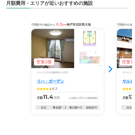
月額費用・エリアが近いおすすめの施設
0.3
神戸市北区西大池
閲覧中の施設から
km
閲覧中の施
空室2室
空室1
サービス付き高齢者向け住宅
サービス付
リハ・ガーデン
サルビ
4.2
11.4
13
月額
万円
月額
(入居金
0
万円
+介護保険料)
自立
要支援1・2
要介護1〜5
認知症可
自立