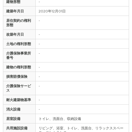
建物形態
-
建築年月日
2020年12月01日
居住契約の権利
-
形態
改築年月日
-
土地の権利形態
-
介護保険事業所
-
番号
建物の権利形態
-
損害賠償保険
-
介護保険サービ
-
ス
耐火建築物基準
-
消火設備
-
居室設備
トイレ、洗面台、収納設備
共用施設設備
リビング、浴室、トイレ、洗面台、リラックススペー