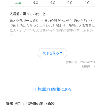
4.0
4.0
4.0
4.0
4.0
ッフの方々が、全力で接してくれているのが分かるので、
負担が大きいのではないかと心配です。
入居前に困っていたこと
外観・内装・居室・設備について
妹と交代で一人週3～４日の介護だったが、通いと泊りと
で体力的にもきつくストレスも溜まり、施設に入る直前は
他のところを見学したことがなく、ネットなどで映像や写
二人ともギリギリの状態だった(自宅の家事仕事もあるの
真を見ただけの感想ですが、普通だと思います。
でね・・)
介護医療サービスについて
入居後どうなったか？
何かあったらすぐに対応できるように、医療スタッフが常
続きを見る
施設に入ったら入ったで、今どうしてるかな？とか、ちゃ
勤されているので、安心しています。
んとお世話してもらってるかな？とか気になって・・
投稿日時：2022/07/14
近隣環境や交通アクセスについて
投稿者：K
リブウェル西大池の評価
自宅からっそれほど遠くなく、車で２０分位で行くことが
トイレが近いので個室でお手洗いが自室にあること、食事
できるので、アクセスはいい方だと思います。
が充実していること、施設の介護職員・事務職員・医療関
係の方々が親身にお世話して下さることなどなど
料金費用について
施設詳細情報に戻る
ネットで見る料金はそれぞれですが、他の施設と比べてみ
職員・スタッフ・他入居者の雰囲気について
ても、まあこんなものだろうと思える金額です。
近隣で口コミ評価の高い施設
こちらの不安を聞いてもらえる。 改善してもらいたいこ