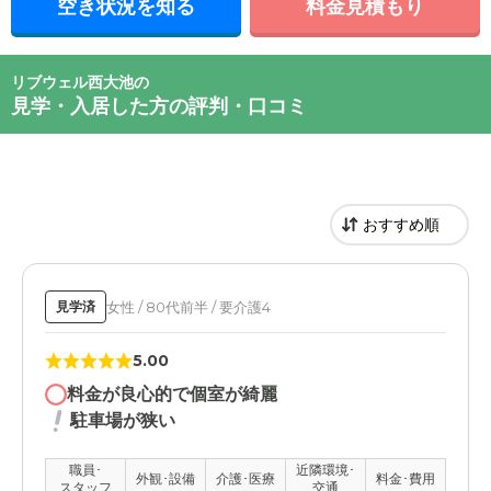
空き状況を知る
料金見積もり
リブウェル西大池の
見学・入居した方の評判・口コミ
女性 / 80代前半 / 要介護4
見学済
5.00
料金が良心的で個室が綺麗
駐車場が狭い
職員･
近隣環境･
外観･設備
介護･医療
料金･費用
スタッフ
交通