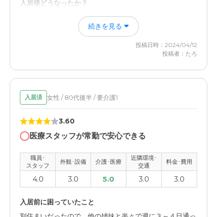
入居後どうなったか？
簡単な買い物は施設の人に頼めるようになり、通販サイト
続きを見る
で購入した物も施設の人が受け取ってくれるため、自分達
で持って行く必要がなくなったから。
投稿日時：2024/04/12
投稿者：たろ
リブウェル西大池の評価
施設が新しく、清潔であること。車でのアクセスがしやす
く、駐車場もあるので行きやすいから。
女性 / 80代後半 / 要介護1
入居済
職員・スタッフ・他入居者の雰囲気について
3.60
スタッフの方々は面倒見が良く、安心して任せられるか
ら。一方で他の入居者は要介護レベルが高く、友達ができ
医療スタッフが常勤で安心できる
にくいこと。
職員･
近隣環境･
外観･設備
介護･医療
料金･費用
外観・内装・居室・設備について
スタッフ
交通
4.0
3.0
5.0
3.0
3.0
建ってからまだ新しく、施設が綺麗で清潔感があるから。
食堂や共用スペースも綺麗だから。
入居前に困っていたこと
介護医療サービスについて
別住まいだったので、他の姉妹と半々で週に３～４日通っ