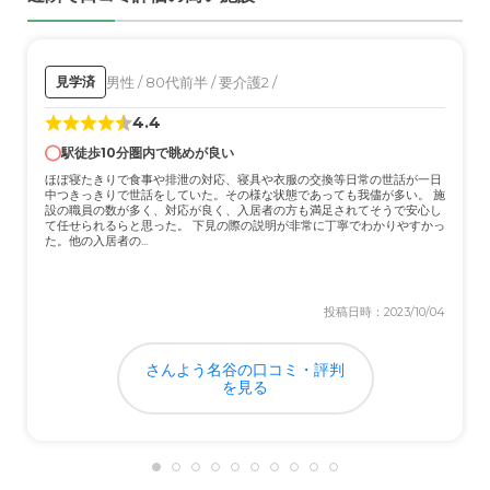
とが言いやすい雰囲気なのがいい。
外観・内装・居室・設備について
男性 / 80代前半 / 要介護2 /
見学済
新設の施設なので何もかもが新しいのは気持ちがいい。
4.4
居室・トイレにすぐ手すりを設置してもらい有難かった。
駅徒歩10分圏内で眺めが良い
介護医療サービスについて
ほぼ寝たきりで食事や排泄の対応、寝具や衣服の交換等日常の世話が一日
中つきっきりで世話をしていた。その様な状態であっても我儘が多い。 施
常時医師が待機してくれたるので安心。 歯も週1で歯科医
設の職員の数が多く、対応が良く、入居者の方も満足されてそうで安心し
て任せられるらと思った。 下見の際の説明が非常に丁寧でわかりやすかっ
の方に診てもらい、指導もあるので安心している。
た。他の入居者の...
近隣環境や交通アクセスについて
投稿日時：2023/10/04
電車アクセスは不便だが、自宅から車で15～20分ぐらい
なので、週1で会いに行くことができ満足している。
さんよう名谷の口コミ・評判
を見る
料金費用について
他のところを知らないので何とも言えないが、有料老人ホ
ームと比べると安価なほうだと思う。