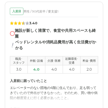
個室でトイレもあり広さも十分で窓からの景色も山が見え
ます。 クローゼットもあります。
男性 / 90代前半 / 要支援1
入居済
介護医療サービスについて
3.40
お昼は看護師もいて夜間は介護士もいるので安心です。
お医者も定期的に来てもらえると聞きました。
施設が新しく清潔で、食堂や共用スペースも綺
麗
近隣環境や交通アクセスについて
ベッドレンタルや消耗品費用が高く生活費がか
駅からは少し離れてますが車で行くので問題はありませ
かる
ん。緑が多く閑静な住宅街なので静かでした。
職員･
近隣環境･
外観･設備
介護･医療
料金･費用
スタッフ
交通
料金費用について
3.0
4.0
4.0
4.0
2.0
低料金で入居できるので安心です。 料金の説明も丁寧に
して頂き分かりやすかったです。
入居前に困っていたこと
エレベーターのない団地の4階に住んでおり、足も弱って
きていたので外出ができなかった。そのため、買い物や病
院の都度迎えに行く必要があったこと。