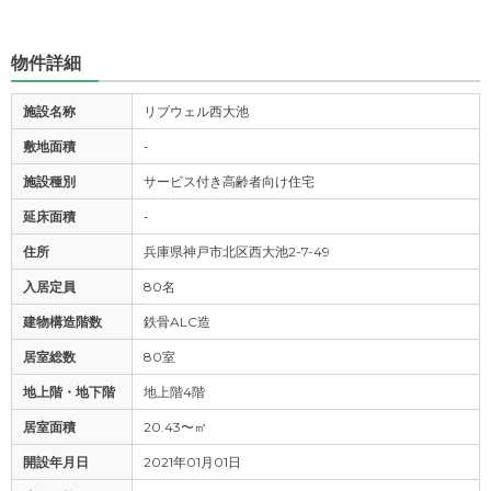
物件詳細
施設名称
リブウェル西大池
敷地面積
-
施設種別
サービス付き高齢者向け住宅
延床面積
-
住所
兵庫県神戸市北区西大池2-7-49
入居定員
80名
建物構造階数
鉄骨ALC造
居室総数
80室
地上階・地下階
地上階4階
居室面積
20.43〜㎡
開設年月日
2021年01月01日