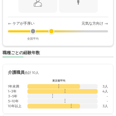
← ケアが手厚い
元気な方向け →
全国平均
職種ごとの経験年数
介護職員
合計 10人
東京都平均
1年未満
3人
1~3年
4人
3~5年
-
5~10年
-
10年以上
3人