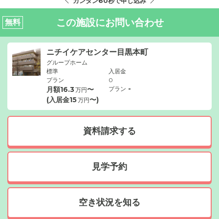
カンタン60秒で申し込み
この施設にお問い合わせ
無料
ニチイケアセンター目黒本町
グループホーム
標準
入居金
プラン
0
-
月額
16.3
〜
プラン
万円
(入居金
15
〜)
万円
資料請求する
見学予約
空き状況を知る