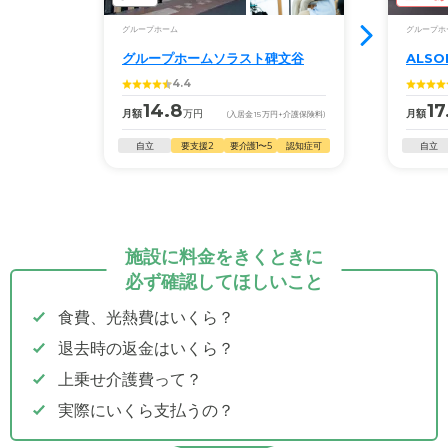
グループホーム
グループホ
グループホームソラスト碑文谷
ALS
4.4
14.8
17
月額
万円
月額
(入居金
15
万円
+介護保険料)
自立
要支援2
要介護1〜5
認知症可
自立
施設に料金をきくときに
必ず確認してほしいこと
食費、光熱費はいくら？
退去時の返金はいくら？
上乗せ介護費って？
実際にいくら支払うの？