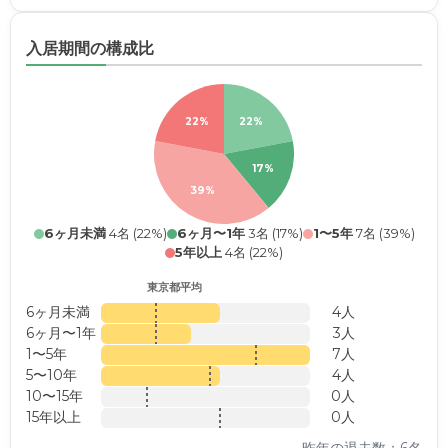
入居期間の構成比
22%
22%
17%
39%
6ヶ月未満
4名 (22%)
6ヶ月〜1年
3名 (17%)
1〜5年
7名 (39%)
5年以上
4名 (22%)
東京都平均
6ヶ月未満
4人
6ヶ月〜1年
3人
1〜5年
7人
5〜10年
4人
10〜15年
0人
15年以上
0人