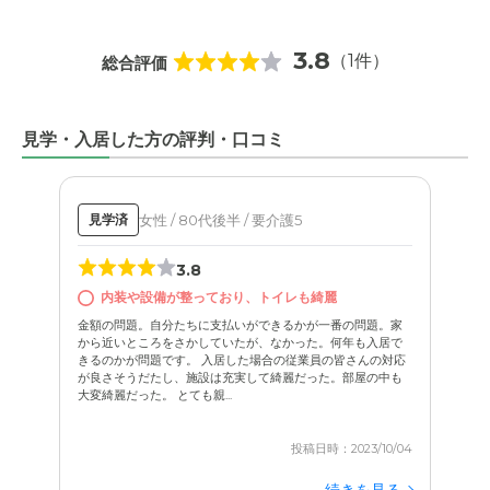
3.8
（1件）
総合評価
見学・入居した方の評判・口コミ
女性 / 80代後半 / 要介護5
見学済
3.8
内装や設備が整っており、トイレも綺麗
金額の問題。自分たちに支払いができるかが一番の問題。家
から近いところをさかしていたが、なかった。何年も入居で
きるのかが問題です。 入居した場合の従業員の皆さんの対応
が良さそうだたし、施設は充実して綺麗だった。部屋の中も
大変綺麗だった。 とても親...
投稿日時：2023/10/04