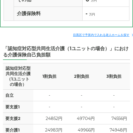
万円
-
介護保険料
万円
目黒区で予算内で入れる老人ホームを探す
「認知症対応型共同生活介護（1ユニットの場合）」におけ
る介護保険自己負担額
認知症対応型
共同生活介護
1割負担
2割負担
3割負担
（1ユニット
の場合）
自立
-
-
-
要支援1
-
-
-
要支援2
24852円
49704円
74556円
要介護1
24983円
49966円
74948円