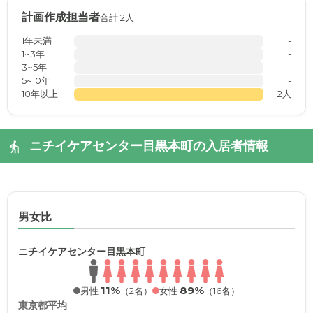
計画作成担当者
合計 2人
1年未満
-
1~3年
-
3~5年
-
5~10年
-
10年以上
2人
ニチイケアセンター目黒本町の入居者情報
男女比
ニチイケアセンター目黒本町
11%
89%
男性
（2名）
女性
（16名）
東京都平均