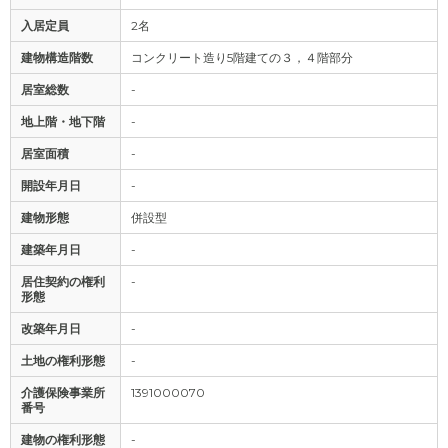
入居定員
2名
建物構造階数
コンクリート造り5階建ての３，４階部分
居室総数
-
地上階・地下階
-
居室面積
-
開設年月日
-
建物形態
併設型
建築年月日
-
居住契約の権利
-
形態
改築年月日
-
土地の権利形態
-
介護保険事業所
1391000070
番号
建物の権利形態
-