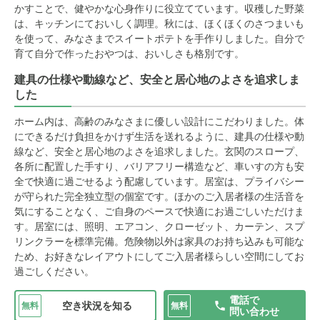
かすことで、健やかな心身作りに役立てています。収穫した野菜
は、キッチンにておいしく調理。秋には、ほくほくのさつまいも
を使って、みなさまでスイートポテトを手作りしました。自分で
育て自分で作ったおやつは、おいしさも格別です。
建具の仕様や動線など、安全と居心地のよさを追求しま
した
ホーム内は、高齢のみなさまに優しい設計にこだわりました。体
にできるだけ負担をかけず生活を送れるように、建具の仕様や動
線など、安全と居心地のよさを追求しました。玄関のスロープ、
各所に配置した手すり、バリアフリー構造など、車いすの方も安
全で快適に過ごせるよう配慮しています。居室は、プライバシー
が守られた完全独立型の個室です。ほかのご入居者様の生活音を
気にすることなく、ご自身のペースで快適にお過ごしいただけま
す。居室には、照明、エアコン、クローゼット、カーテン、スプ
リンクラーを標準完備。危険物以外は家具のお持ち込みも可能な
ため、お好きなレイアウトにしてご入居者様らしい空間にしてお
過ごしください。
電話で
空き状況を知る
無料
無料
問い合わせ