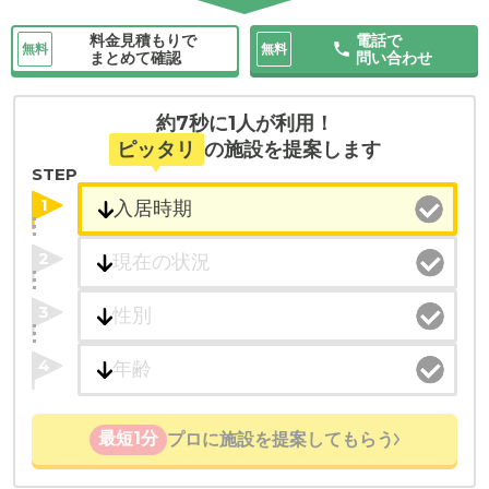
料金見積もりで
電話で
無料
無料
まとめて確認
問い合わせ
約7秒に1人が利用！
ピッタリ
の施設を提案します
STEP
1
2
3
4
最短1分
プロに施設を提案してもらう