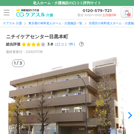
老人ホーム・介護施設の口コミ評判サイト
0120-579-721
掲載施設5万件超
0
受付 10:00〜19:00
土日祝OK
ケアスル 介護
東京都の有料老人ホーム・介護施設一覧
目黒区の有料老人ホーム・介護施
ニチイケアセンター目黒本町
総合評価
3.8
（
口コミ
1
件
）
?
最終更新日：2026/07/08
1
/
3
1
/
3