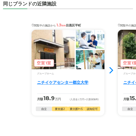
小山駅
1.4km
西小山駅
1.4km
同じブランドの近隣施設
・要介護度：要支援2、要介護1、要介護2、要介護
◎ケアスル 介護の3つの特徴
3、要介護4、要介護5
ニチイケアセンター目黒本町
の
交通アクセス
・経験豊富な入居相談員が完全無料で施設探しをサ
・認知症：受け入れ可
・東急東横線 学芸大学駅 徒歩１０分 又は 目黒駅前
1.3
ポート
目黒区平町
閲覧中の施設から
km
閲覧中の施
東急バス大岡山行き バス停目黒郵便局前下車 進行方
ケアスル 介護では詳細な
料金プラン
をご確認頂けま
入居相談：
0120-579-721
（無料）
向徒歩2分
す。詳しくは
こちら
。
受付時間：10：00～19：00
・全国10000件の介護施設情報を掲載
◎ケアスル 介護の3つの特徴
幅広い選択肢の中から、条件にあった施設を選ぶ
・経験豊富な入居相談員が完全無料で施設探しをサ
空室1室
空室1
ことができます。
ポート
グループホーム
グループホ
入居相談：
0120-579-721
（無料）
・こだわりの条件や医療体制から施設を探せる
ニチイケアセンター都立大学
ニチイ
受付時間：10：00～19：00
たとえば「カラオケ」「麻雀」が楽しめる施設、
「夫婦入居可」の施設、「看取り可」の施設など、
・全国10000件の介護施設情報を掲載
18.9
15
月額
万円
月額
(入居金
2
万円
+介護保険料)
医療・看護体制から施設を探すこともできます。
幅広い選択肢の中から、条件にあった施設を選ぶ
自立
要支援2
要介護1〜5
認知症可
自立
ことができます。
・こだわりの条件や医療体制から施設を探せる
たとえば「カラオケ」「麻雀」が楽しめる施設、