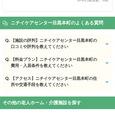
昨年の退去数：6名
ニチイケアセンター目黒本町のよくある質問
Q.
【施設の評判】ニチイケアセンター目黒本町の
口コミや評判を教えてください
Q.
ニチイケアセンター目黒本町を見学した方の口コミ
【料金プラン】ニチイケアセンター目黒本町の
を確認できます。
費用・入居条件を教えてください
ニチイケアセンター目黒本町
の
口コミ
Q.
ニチイケアセンター目黒本町
【アクセス】ニチイケアセンター目黒本町の住
の入居金・月額料金は
・
入居した場合の従業員の皆さんの対応が良さそう
次のとおりです。
所や交通手段を教えてください
だたし、施設は充...
・初期費用が
15.4
万円
・月額費用が
16.3
万円
ニチイケアセンター目黒本町
の
交通アクセス
施設の雰囲気
その他の老人ホーム・介護施設を探す
・
住所：
東京都
目黒区
目黒本町2-17-1
ニチイケアセンター目黒本町
のページでは、3枚の施
ニチイケアセンター目黒本町
の対応可能な入居条件
・
最寄り駅：
学芸大学駅
0.6km
祐天寺駅
1.2km
武蔵
設写真を見ることができます。
は次のとおりです。