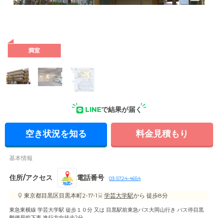
外観: 閑静な住宅街に位置する地上5階建ての施設です。ご来館
に便利な駐車場を完備しています。
満室
LINE
で結果が届く
空き状況を知る
料金見積もり
基本情報
住所/アクセス
電話番号
03-5724-4654
地図
東京都目黒区目黒本町2-17-1
学芸大学駅
から 徒歩8分
東急東横線 学芸大学駅 徒歩１０分 又は 目黒駅前東急バス大岡山行き バス停目黒
郵便局前下車 進行方向徒歩2分