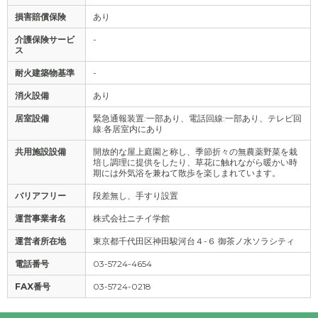
損害賠償保険
あり
介護保険サービ
-
ス
耐火建築物基準
-
消火設備
あり
居室設備
緊急通報装置:一部あり、電話回線:一部あり、テレビ回
線:各居室内にあり
共用施設設備
開放的な屋上庭園と称し、季節折々の無農薬野菜を栽
培し調理に提供をしたり、草花に触れながら暖かい時
期には外気浴を兼ねて散歩を楽しまれています。
バリアフリー
段差無し、手すり設置
運営事業者名
株式会社ニチイ学館
運営者所在地
東京都千代田区神田駿河台４-６ 御茶ノ水ソラシティ
電話番号
03-5724-4654
FAX番号
03-5724-0218