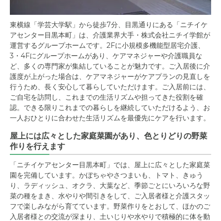
東横線「学芸大学駅」から徒歩7分、目黒通りにある「ニチイケ
アセンター目黒本町」は、介護業界大手・株式会社ニチイ学館が
運営するグループホームです。2Fに小規模多機能型居宅介護、
3・4Fにグループホームがあり、ケアマネジャーや介護職員な
ど、多くの専門家が集結していることが魅力です。ご入居後に介
護度が上がった場合は、ケアマネジャーがケアプランの見直しを
行うため、長く安心して暮らしていただけます。ご入居前には、
ご自宅を訪問し、これまでの生活リズムや担ってきた役割を確
認。できる限りこれまでの暮らしを継続していただけるよう、お
一人おひとりに合わせた生活リズムを最優先にケアを行います。
屋上には広々とした家庭菜園があり、色とりどりの野菜
作りを行えます
「ニチイケアセンター目黒本町」では、屋上に広々とした家庭菜
園を完備しています。かぼちゃやさつまいも、トマト、きゅう
り、ラディッシュ、オクラ、大葉など、季節ごとにいろいろな野
菜の種をまき、水やりや間引きをして、ご入居者様と介護スタッ
フで楽しみながら育てています。野菜作りをとおして、ほかのご
入居者様との交流が深まり、土いじりや水やりで積極的に体を動