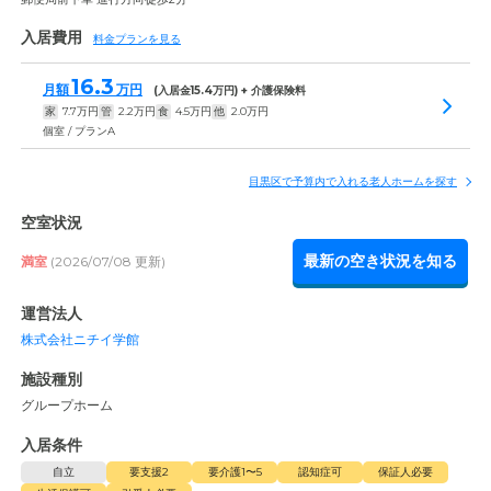
入居費用
料金プランを見る
16.3
月額
万円
(入居金
15.4
万円) + 介護保険料
家
7.7
万円
管
2.2
万円
食
4.5
万円
他
2.0
万円
個室 / プランA
目黒区で予算内で入れる老人ホームを探す
空室状況
最新の空き状況を知る
満室
(2026/07/08 更新)
運営法人
株式会社ニチイ学館
施設種別
グループホーム
入居条件
自立
要支援2
要介護1〜5
認知症可
保証人必要