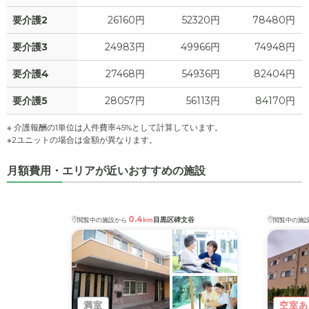
要介護2
26160円
52320円
78480円
要介護3
24983円
49966円
74948円
要介護4
27468円
54936円
82404円
要介護5
28057円
56113円
84170円
※ 介護報酬の1単位は人件費率45%として計算しています。
※2ユニットの場合は金額が異なります。
月額費用・エリアが近いおすすめの施設
0.4
目黒区碑文谷
閲覧中の施設から
km
閲覧中の施
満室
空室あ