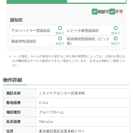
相談可
不可
認知症
アルツハイマー型認知症
レビー小体型認知症
相談可
相談可
前頭側頭型認知症（ピック
脳血管性認知症
病）
相談可
相談可
※「○」の場合、ホームの状況や入居するご本人様の状態等によっては、入居のお受け入
れや継続的なサービス提供ができない場合もございます。まずはお気軽にご相談くだ
さい。
物件詳細
施設名称
ニチイケアセンター目黒本町
敷地面積
0.0㎡
施設種別
グループホーム
延床面積
756.42㎡
住所
東京都目黒区目黒本町2-17-1