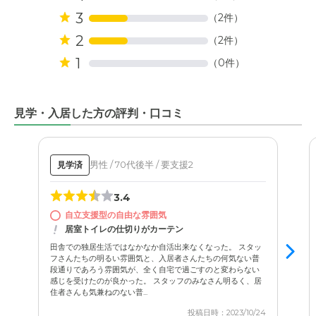
3
（2件）
2
（2件）
1
（0件）
見学・入居した方の評判・口コミ
男性 / 70代後半 / 要支援2
見学済
3.4
自立支援型の自由な雰囲気
居室トイレの仕切りがカーテン
田舎での独居生活ではなかなか自活出来なくなった。 スタッ
フさんたちの明るい雰囲気と、入居者さんたちの何気ない普
段通りであろう雰囲気が、全く自宅で過ごすのと変わらない
感じを受けたのが良かった。 スタッフのみなさん明るく、居
住者さんも気兼ねのない普...
投稿日時：2023/10/24