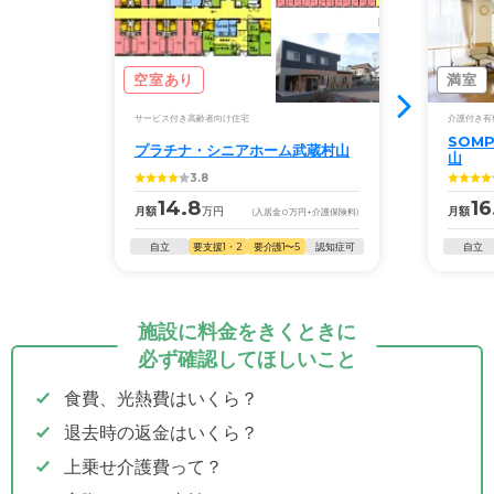
空室あり
満室
サービス付き高齢者向け住宅
介護付き有
SOM
プラチナ・シニアホーム武蔵村山
山
3.8
14.8
16
月額
万円
月額
(入居金
0
万円
+介護保険料)
自立
要支援1・2
要介護1〜5
認知症可
自立
施設に料金をきくときに
必ず確認してほしいこと
食費、光熱費はいくら？
退去時の返金はいくら？
上乗せ介護費って？