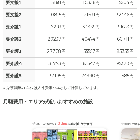
要支援1
5168円
10336円
15504円
要支援2
10815円
21631円
32446円
要介護1
17218円
34435円
51653円
要介護2
20237円
40474円
60711円
要介護3
27778円
55557円
83335円
要介護4
31773円
63547円
95320円
要介護5
37195円
74390円
111585円
※ 介護報酬の1単位は人件費率45%として計算しています。
月額費用・エリアが近いおすすめの施設
2.1
武蔵村山市伊奈平
閲覧中の施設から
km
閲覧中の施