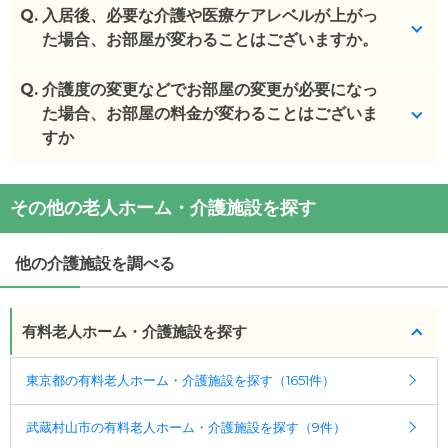
(回答者: 施設担当者,回答日: 2024/02/26)
Q.
特に制限はありませんが、9:00～18:00の時間内で
入居後、必要な介護や医療ケアレベルが上がっ
(回答者: 施設担当者,回答日: 2024/02/26)
お願いしております。
た場合、お部屋が変わることはございますか。
(回答者: 施設担当者,回答日: 2024/02/26)
Q.
基本的にはございませんが、お身体状況の変化によ
介護度の変更などでお部屋の変更が必要になっ
りそのお部屋での介護が不可能と事業者が判断した
た場合、お部屋の料金が変わることはございま
場合、一定の観察期間を設け、医師の意見を聴いた
すか
うえで、ご入居者様および身元引受人様の同意のも
と、住み替えていただく場合があります。
追加費用は発生しません。
その他の老人ホーム・介護施設を探す
ご入居様のご要望によりお部屋を変更する場合は、
(回答者: 施設担当者,回答日: 2024/02/26)
費用が発生します。
他の介護施設を調べる
(回答者: 施設担当者,回答日: 2024/02/26)
有料老人ホーム・介護施設を探す
東京都の有料老人ホーム・介護施設を探す（1651件）
武蔵村山市の有料老人ホーム・介護施設を探す（9件）