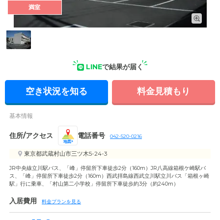
満室
外観: 武蔵村山市三ツ木の住宅型有料老人ホーム。全48室の居
室は、プライバシーに配慮した個室でご用意しています。
LINE
で結果が届く
空き状況を知る
料金見積もり
基本情報
住所/アクセス
電話番号
042-520-0216
地図
東京都武蔵村山市三ツ木5-24-3
JR中央線立川駅バス、「峰」停留所下車徒歩2分（160m）JR八高線箱根ケ崎駅バ
ス、「峰」停留所下車徒歩2分（160m）西武拝島線西武立川駅立川バス「箱根ヶ崎
駅」行に乗車、「村山第二小学校」停留所下車徒歩約3分（約240m）
入居費用
料金プランを見る