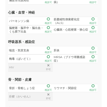
脳血管性認知症
病）
相談可
相談可
心臓・血管・神経
筋萎縮性側索硬化症
パーキンソン病
（ALS）
相談可
相談可
脳梗塞・脳卒中・脳出血・
心臓病・心筋梗塞・狭心症
くも膜下出血
相談可
相談可
呼吸器系・感染症
喘息・気管支炎
肝炎
相談可
相談可
MRSA（ブドウ球菌感染
梅毒（ばいどく）
症）
相談可
相談可
HIV
不可
骨・関節・皮膚
骨折・骨粗しょう症
リウマチ・関節症
相談可
相談可
疥癬（かいせん）
不可