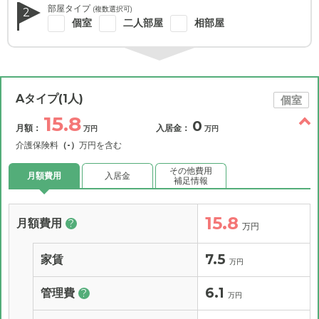
部屋タイプ
(複数選択可)
2
個室
二人部屋
相部屋
Aタイプ(1人)
個室
15.8
0
月額：
入居金：
万円
万円
介護保険料
（-）
万円を含む
その他費用
月額費用
入居金
補足情報
15.8
月額費用
?
万円
7.5
家賃
万円
6.1
管理費
?
万円