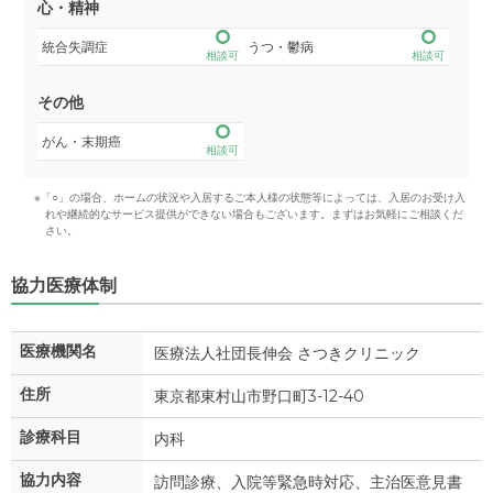
心・精神
統合失調症
うつ・鬱病
相談可
相談可
その他
がん・末期癌
相談可
※「○」の場合、ホームの状況や入居するご本人様の状態等によっては、入居のお受け入
れや継続的なサービス提供ができない場合もございます。まずはお気軽にご相談くだ
さい。
協力医療体制
医療機関名
医療法人社団長伸会 さつきクリニック
住所
東京都東村山市野口町3-12-40
診療科目
内科
協力内容
訪問診療、入院等緊急時対応、主治医意見書