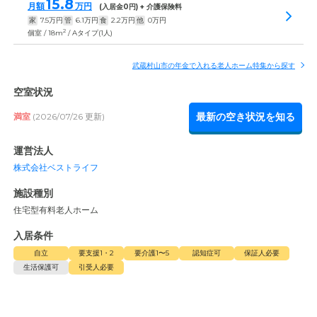
15.8
月額
万円
(入居金
0
円) + 介護保険料
家
7.5
万円
管
6.1
万円
食
2.2
万円
他
0
万円
2
個室 / 18m
/ Aタイプ(1人)
武蔵村山市の年金で入れる老人ホーム特集から探す
空室状況
最新の空き状況を知る
満室
(2026/07/26 更新)
運営法人
株式会社ベストライフ
施設種別
住宅型有料老人ホーム
入居条件
自立
要支援1・2
要介護1〜5
認知症可
保証人必要
生活保護可
引受人必要