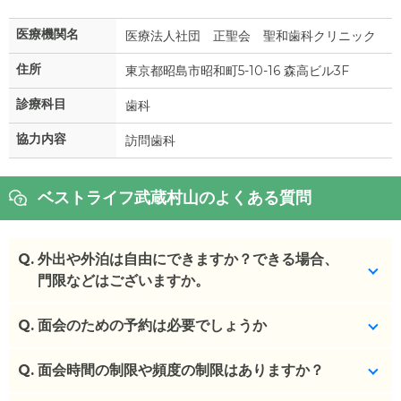
医療機関名
医療法人社団 正聖会 聖和歯科クリニック
住所
東京都昭島市昭和町5-10-16 森高ビル3F
診療科目
歯科
協力内容
訪問歯科
ベストライフ武蔵村山のよくある質問
Q.
外出や外泊は自由にできますか？できる場合、
門限などはございますか。
Q.
お散歩、お買い物、外食等、原則、外出・外泊に制
面会のための予約は必要でしょうか
限はありません。
9:00～18:00の事務所稼働時間外の対応は、時間を
Q.
予約不要です。
面会時間の制限や頻度の制限はありますか？
要する場合があります。