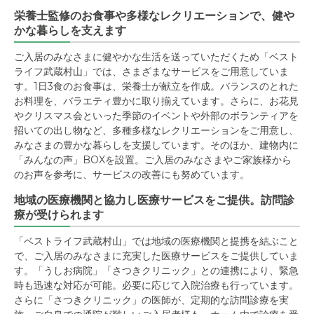
栄養士監修のお食事や多様なレクリエーションで、健や
かな暮らしを支えます
ご入居のみなさまに健やかな生活を送っていただくため「ベスト
ライフ武蔵村山」では、さまざまなサービスをご用意していま
す。1日3食のお食事は、栄養士が献立を作成。バランスのとれた
お料理を、バラエティ豊かに取り揃えています。さらに、お花見
やクリスマス会といった季節のイベントや外部のボランティアを
招いての出し物など、多種多様なレクリエーションをご用意し、
みなさまの豊かな暮らしを支援しています。そのほか、建物内に
「みんなの声」BOXを設置。ご入居のみなさまやご家族様から
のお声を参考に、サービスの改善にも努めています。
地域の医療機関と協力し医療サービスをご提供。訪問診
療が受けられます
「ベストライフ武蔵村山」では地域の医療機関と提携を結ぶこと
で、ご入居のみなさまに充実した医療サービスをご提供していま
す。「うしお病院」「さつきクリニック」との連携により、緊急
時も迅速な対応が可能。必要に応じて入院治療も行っています。
さらに「さつきクリニック」の医師が、定期的な訪問診療を実