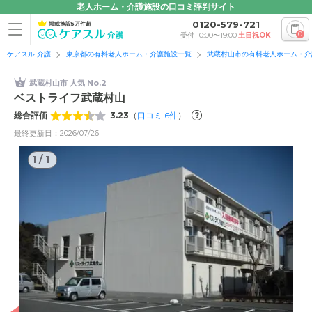
老人ホーム・介護施設の口コミ評判サイト
0120-579-721
掲載施設5万件超
0
受付 10:00〜19:00
土日祝OK
ケアスル 介護
東京都の有料老人ホーム・介護施設一覧
武蔵村山市の有料老人ホーム・介
武蔵村山市 人気 No.2
ベストライフ武蔵村山
総合評価
3.23
（
口コミ
6
件
）
?
最終更新日：2026/07/26
1
/
1
1
/
1