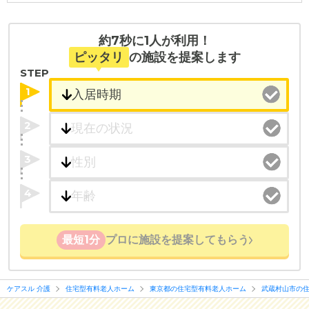
約7秒に1人が利用！
ピッタリ
の施設を提案します
STEP
1
2
3
4
最短1分
プロに施設を提案してもらう
ケアスル 介護
住宅型有料老人ホーム
東京都の住宅型有料老人ホーム
武蔵村山市の