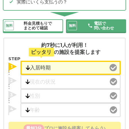
実際にいくら支払うの？
料金見積もりで
電話で
無料
無料
まとめて確認
問い合わせ
約7秒に1人が利用！
ピッタリ
の施設を提案します
STEP
1
2
3
4
最短1分
プロに施設を提案してもらう