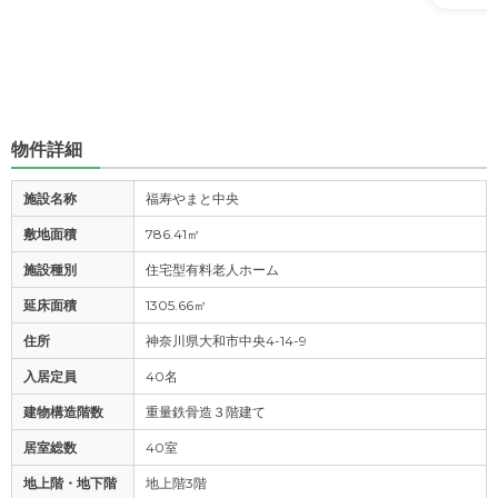
物件詳細
施設名称
福寿やまと中央
敷地面積
786.41㎡
施設種別
住宅型有料老人ホーム
延床面積
1305.66㎡
住所
神奈川県大和市中央4-14-9
入居定員
40名
建物構造階数
重量鉄骨造３階建て
居室総数
40室
地上階・地下階
地上階3階