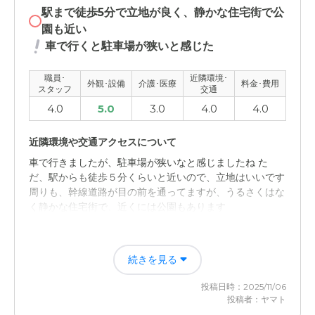
駅まで徒歩5分で立地が良く、静かな住宅街で公
園も近い
車で行くと駐車場が狭いと感じた
職員･
近隣環境･
外観･設備
介護･医療
料金･費用
スタッフ
交通
4.0
5.0
3.0
4.0
4.0
近隣環境や交通アクセスについて
車で行きましたが、駐車場が狭いなと感じましたね た
だ、駅からも徒歩５分くらいと近いので、立地はいいです
周りも、幹線道路が目の前を通ってますが、うるさくはな
く静かな住宅街で、近くには公園もあります
料金費用について
続きを見る
一般的な金額じゃないかなと思います 相場くらいだった
ので特に高いといった印象はありませんでした
投稿日時：2025/11/06
投稿者：ヤマト