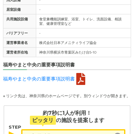
居室設備
-
共用施設設備
食堂兼機能訓練室、浴室、トイレ、洗面設備、相談
室、健康管理室など
バリアフリー
-
運営事業者名
株式会社日本アメニティライフ協会
運営者所在地
神奈川県横浜市青葉区みたけ台5-10
福寿やまと中央の重要事項説明書
福寿やまと中央の重要事項説明書
※ リンク先は、神奈川県のホームページです。別ウィンドウが開きます。
約7秒に1人が利用！
ピッタリ
の施設を提案します
STEP