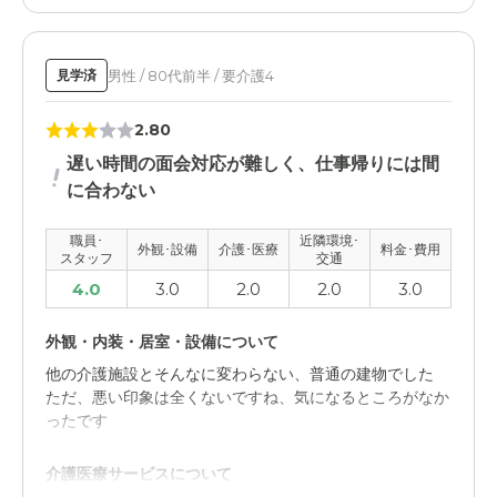
男性 / 80代前半 / 要介護4
見学済
2.80
遅い時間の面会対応が難しく、仕事帰りには間
に合わない
職員･
近隣環境･
外観･設備
介護･医療
料金･費用
スタッフ
交通
4.0
3.0
2.0
2.0
3.0
外観・内装・居室・設備について
他の介護施設とそんなに変わらない、普通の建物でした
ただ、悪い印象は全くないですね、気になるところがなか
ったです
介護医療サービスについて