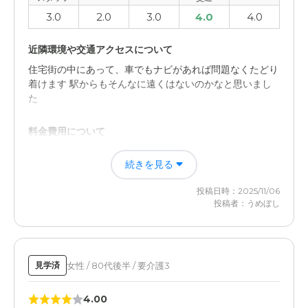
3.0
2.0
3.0
4.0
4.0
近隣環境や交通アクセスについて
住宅街の中にあって、車でもナビがあれば問題なくたどり
着けます 駅からもそんなに遠くはないのかなと思いまし
た
料金費用について
相場くらいだなと思ったので、妥当な金額だと思います
続きを見る
なので特に高かった印象はないですね
投稿日時：2025/11/06
投稿者：うめぼし
女性 / 80代後半 / 要介護3
見学済
4.00