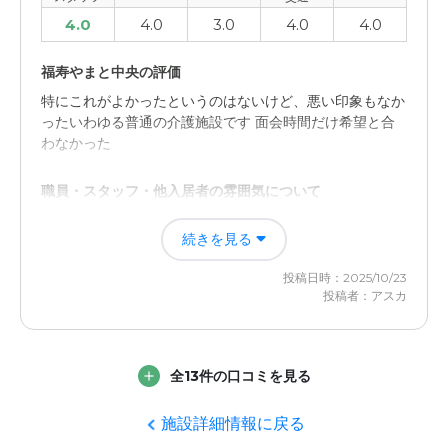
4.0
4.0
3.0
4.0
4.0
福寿やまと中央の評価
特にこれがよかったというのはないけど、悪い印象もなか
ったいわゆる普通の介護施設です 面会時間だけ希望と合
わなかった
職員・スタッフ・他入居者の雰囲気について
担当してくださった施設長さんは親切でよかったです 入
続きを見る
居者の方も施設の中でお見掛けしましたが、雰囲気とかは
よかったです
投稿日時：2025/10/23
投稿者：アスカ
全13件の口コミを見る
施設詳細情報に戻る