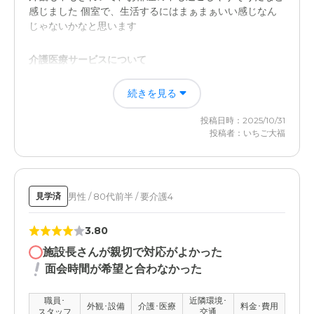
感じました 個室で、生活するにはまぁまぁいい感じなん
じゃないかなと思います
介護医療サービスについて
ちょうど食堂に集まってて自由時間を過ごしているようで
続きを見る
したが、週に何度かレクがあったり、お花見の時期になる
と桜を見に行ったり、外でBBQをしたりもするそうで、
投稿日時：2025/10/31
外に出る機会もあっていいなと思いました
投稿者：いちご大福
男性 / 80代前半 / 要介護4
見学済
3.80
施設長さんが親切で対応がよかった
面会時間が希望と合わなかった
職員･
近隣環境･
外観･設備
介護･医療
料金･費用
スタッフ
交通