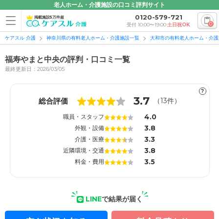
老人ホーム・介護施設の口コミ評判サイト
0120-579-721
掲載施設5万件超
0
受付 10:00〜19:00
土日祝OK
ケアスル 介護
神奈川県の有料老人ホーム・介護施設一覧
大和市の有料老人ホーム・介護
福寿やまと中央の評判・口コミ一覧
最終更新日：2026/03/05
?
1
1
3.7
総合評価
（
13
件）
4.0
職員・スタッフ
3.8
外観・設備
3.3
介護・医療
3.8
近隣環境・交通
3.5
料金・費用
LINE
で結果が届く