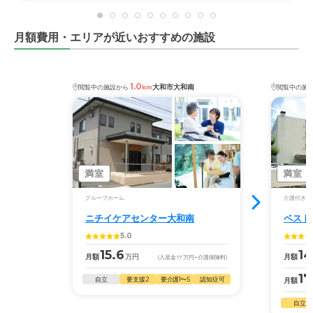
月額費用・エリアが近いおすすめの施設
1.0
大和市大和南
閲覧中の施設から
km
閲覧中の施
満室
満室
グループホーム
介護付き有
ニチイケアセンター大和南
ベスト
5.0
15.6
14
月額
万円
月額
(入居金
17
万円
+介護保険料)
17
自立
要支援2
要介護1〜5
認知症可
月額
自立