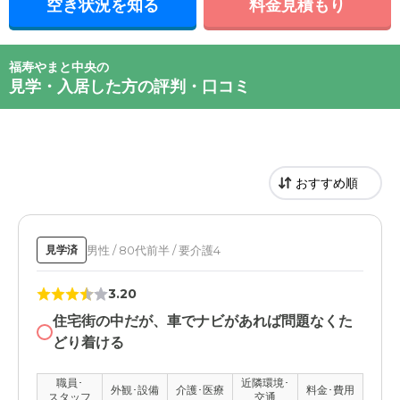
空き状況を知る
料金見積もり
福寿やまと中央の
見学・入居した方の評判・口コミ
男性 / 80代前半 / 要介護4
見学済
3.20
住宅街の中だが、車でナビがあれば問題なくた
どり着ける
職員･
近隣環境･
外観･設備
介護･医療
料金･費用
スタッフ
交通