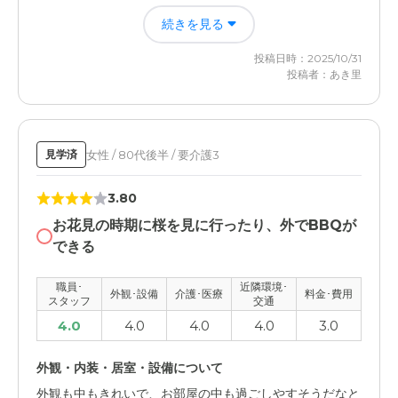
面会時間を重視していたのですが、こちらは遅い時間は対
続きを見る
応が難しく、仕事終わりに行くには間に合わないなと思い
ました
投稿日時：2025/10/31
投稿者：あき里
女性 / 80代後半 / 要介護3
見学済
3.80
お花見の時期に桜を見に行ったり、外でBBQが
できる
職員･
近隣環境･
外観･設備
介護･医療
料金･費用
スタッフ
交通
4.0
4.0
4.0
4.0
3.0
外観・内装・居室・設備について
外観も中もきれいで、お部屋の中も過ごしやすそうだなと