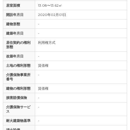
居室面積
13.08〜13.62㎡
開設年月日
2020年02月01日
建物形態
-
建築年月日
-
居住契約の権利
利用権方式
形態
改築年月日
-
土地の権利形態
賃借権
介護保険事業所
-
番号
建物の権利形態
賃借権
損害賠償保険
-
介護保険サービ
-
ス
耐火建築物基準
-
消火設備
-