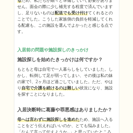
る
ため、私たちが細々と準備していく必要がありま
せん。面会の際に少し補充する程度で済んでいます
し、足りないものは
配送でも受け付け
てくれるとの
ことでした。こうした家族側の負担を軽減してくれ
る配慮も、この施設を選んでよかったと感じる点で
す。
入居前の問題や施設探しのきっかけ
施設探しを始めたきっかけは何ですか？
もともと母は自宅で一人暮らしをしていました。し
かし、転倒して足が弱ってしまい、その後は私の妹
の家で1、2ヶ月ほど過ごしていました。ただ、やは
り
自宅で介護を続けるのは難しい
状況になり、施設
を探すことになりました。
入居決断時に葛藤や罪悪感はありましたか？
母へは言わずに施設探しを進めた
ため、施設へ入る
ことをどう伝えればいいのか、とても悩みました。
「なんて言って伝えようか…」と思っていたところ、