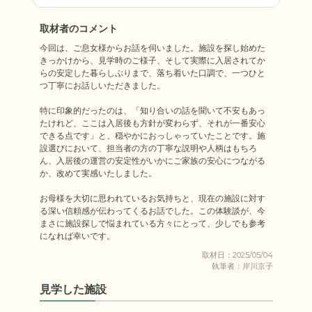
取材者のコメント
今回は、ご息女様からお話を伺いました。施設を探し始めた
きっかけから、見学時のご様子、そして実際に入居されてか
らの安定した暮らしぶりまで、落ち着いた口調で、一つひと
つ丁寧にお話しいただきました。

特に印象的だったのは、「知り合いの話を聞いて不安もあっ
たけれど、ここは入居後も方針が変わらず、それが一番安心
できる点です」と、穏やかにおっしゃっていたことです。施
設選びにおいて、担当者の方の丁寧な説明や人柄はもちろ
ん、入居後の運営の安定性がいかにご家族の安心につながる
か、改めて実感いたしました。

お母様を大切に思われているお気持ちと、現在の施設に対す
る深い信頼感が伝わってくるお話でした。この体験談が、今
まさに施設探しで悩まれている方々にとって、少しでも参考
取材日：2025/05/04
執筆者：岸川京子
見学した施設