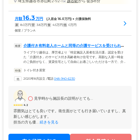
埼玉県越谷市赤山町2-92-1
越谷駅
から 徒歩8分
16.3
月額
万円
(入居金 
16.0
万円) + 介護保険料
家
8.0
万円
管
3.8
万円
食
4.5
万円
他
0
万円
個室 / プランA
介護付き有料老人ホームと同等の介護サービスを受けられる
賃貸住宅です
ライブラリ越谷は、厚労省より「特定施設入居者生活介護」認定を受け
た「介護付き」のサービス付き高齢者向け住宅です。高額な入居一時金
のご負担がなく、賃貸住宅として自由にお過ごしいただける一方で、介
護付き有料老人ホームと同等の手厚い介護サービスを受けられる、ご高
トイレ付き居室
齢の方々にとって安心の住まいです。お食事・入浴・排せつなどの身体
介護はもちろん、掃除・洗濯・リネン交換などの生活支援サービスや機
2020年8月設立
 /
電話
048-940-6230
能訓練まで、介護保険の範囲でご提供いたします。また、栄養管理の行
き届いた季節感あふれるお食事や、多彩なレクリエーション、イベント
をご提供。充実した暮らしをお楽しみいただけます。
見学時から施設長の説明がとても...
4.2
雰囲気はとても良いです。衛生面がとても行き届いていますし、真
新しい感じがします。

担当の方も優...
 続きを見る