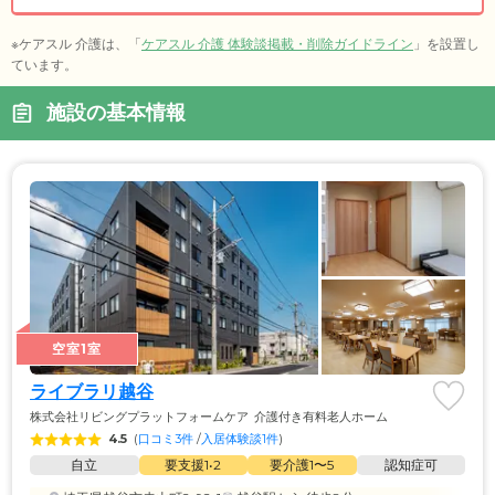
※ケアスル 介護は、「
ケアスル 介護 体験談掲載・削除ガイドライン
」を設置し
ています。
施設の基本情報
空室1室
ライブラリ越谷
株式会社リビングプラットフォームケア
介護付き有料老人ホーム
4.5
(
口コミ3件
 /
入居体験談1件
)
自立
要支援1•2
要介護1〜5
認知症可