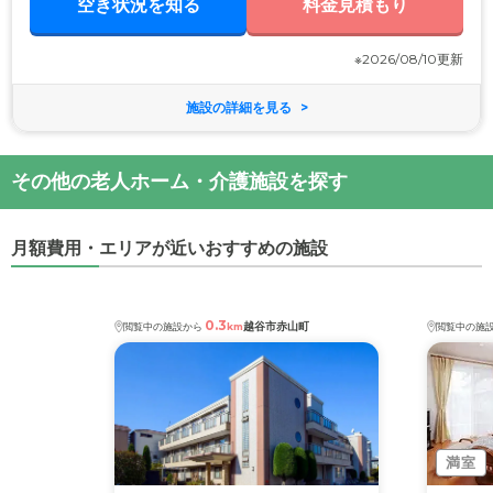
空き状況を知る
料金見積もり
※2026/08/10更新
施設の詳細を見る
その他の老人ホーム・介護施設を探す
月額費用・エリアが近いおすすめの施設
0.3
越谷市赤山町
閲覧中の施設から
km
閲覧中の施
満室