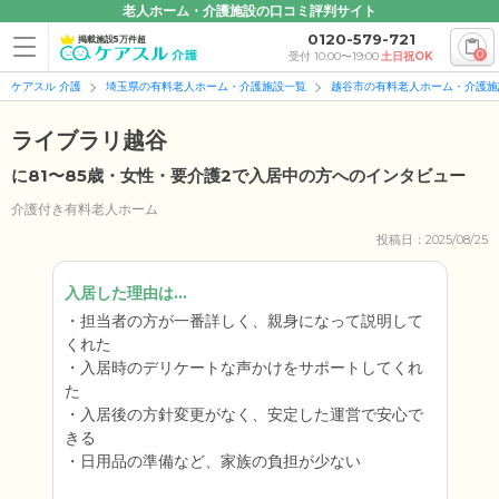
老人ホーム・介護施設の口コミ評判サイト
0120-579-721
掲載施設5万件超
0
受付 10:00〜19:00
土日祝OK
ケアスル 介護
埼玉県の有料老人ホーム・介護施設一覧
越谷市の有料老人ホーム・介護施
ライブラリ越谷
に81〜85歳・女性・要介護2で入居中の方へのインタビュー
介護付き有料老人ホーム
投稿日：2025/08/25
入居した理由は...
担当者の方が一番詳しく、親身になって説明して
くれた
入居時のデリケートな声かけをサポートしてくれ
た
入居後の方針変更がなく、安定した運営で安心で
きる
日用品の準備など、家族の負担が少ない