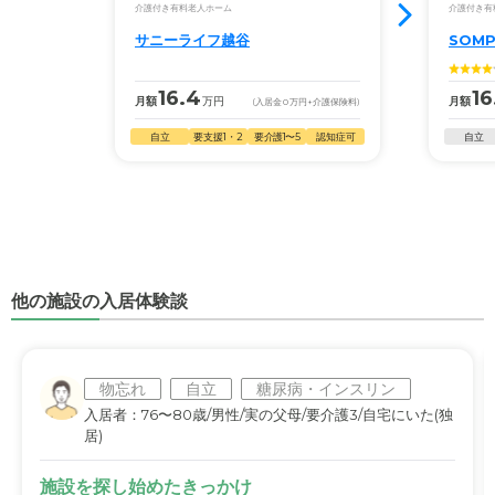
介護付き有料老人ホーム
介護付き有
サニーライフ越谷
SOM
16.4
16
月額
万円
月額
(入居金
0
万円
+介護保険料)
自立
要支援1・2
要介護1〜5
認知症可
自立
他の施設の入居体験談
物忘れ
自立
糖尿病・インスリン
入居者：76〜80歳/男性/実の父母/要介護3/自宅にいた(独
居)
施設を探し始めたきっかけ