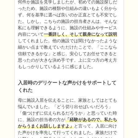
何件か施設を見学しましたが、初めての施設探しだ
ったため、施設の種類や仕組みの違いもよく分から
ず、何を基準に選べば良いのか正直とても不安でし
た。しかし、こちらの施設の担当者さんは、そんな
私にも理解できるように、施設の仕組みやサービス
内容について
一番詳しく、そして親身になって説明
してくれました。他の施設では聞けなかったような
細かい点まで教えていただけたことで、「ここなら
信頼できるかな」と感じ、安心してお任せできると
思ったのが大きな決め手です。上に立つ方の考え方
もしっかりしているように感じました。
入居時のデリケートな声かけをサポートして
くれた
母に施設入居を伝えることに、家族としてはとても
悩んでいました。「どう切り出せばいいだろう」
「傷つけずに伝えられるだろうか」と思っていた時
に、施設の担当者の方が
「経験があるので、私たち
からうまくお話ししますよ」
と言って、入居に向け
た声かけを率先して行ってくれました。家族だけで