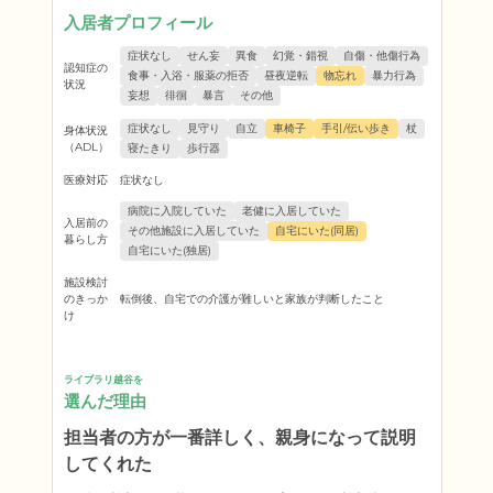
入居者プロフィール
症状なし
せん妄
異食
幻覚・錯視
自傷・他傷行為
認知症の
食事・入浴・服薬の拒否
昼夜逆転
物忘れ
暴力行為
状況
妄想
徘徊
暴言
その他
症状なし
見守り
自立
車椅子
手引/伝い歩き
杖
身体状況
（ADL）
寝たきり
歩行器
医療対応
症状なし
病院に入院していた
老健に入居していた
入居前の
その他施設に入居していた
自宅にいた(同居)
暮らし方
自宅にいた(独居)
施設検討
のきっか
転倒後、自宅での介護が難しいと家族が判断したこと
け
ライブラリ越谷を
選んだ理由
担当者の方が一番詳しく、親身になって説明
してくれた