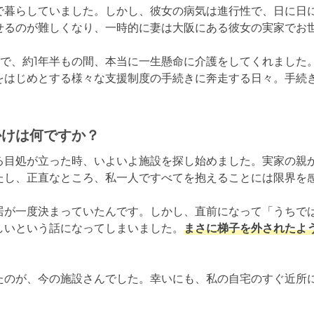
で暮らしていました。しかし、彼女の病気は進行性で、日に日
せるのが難しくなり、一時的に妻は大阪にある彼女の実家でお世
人で、約1年半もの間、本当に一生懸命に介護をしてくれました
をはじめとする様々な支援制度の手続きに奔走する日々。手続
かけは何ですか？
る目処が立った時、いよいよ施設を探し始めました。実家の親
たし、正直なところ、私一人ですべてを抱えることには限界を感
居が一度決まっていたんです。しかし、直前になって「うちで
しいという話になってしまいました。
まさに梯子を外されたよ
たのが、今の施設さんでした。幸いにも、私の自宅のすぐ近所