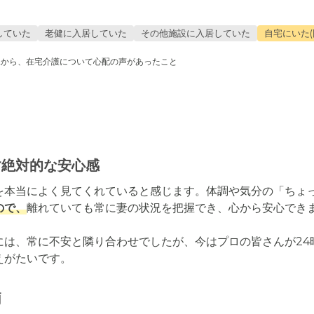
していた
老健に入居していた
その他施設に入居していた
自宅にいた(
親から、在宅介護について心配の声があったこと
す絶対的な安心感
を本当によく見てくれていると感じます。体調や気分の「ちょ
ので、
離れていても常に妻の状況を把握でき、心から安心できま
には、常に不安と隣り合わせでしたが、今はプロの皆さんが24
えがたいです。
柄