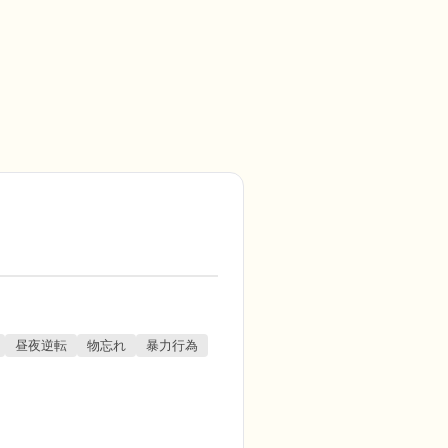
昼夜逆転
物忘れ
暴力行為