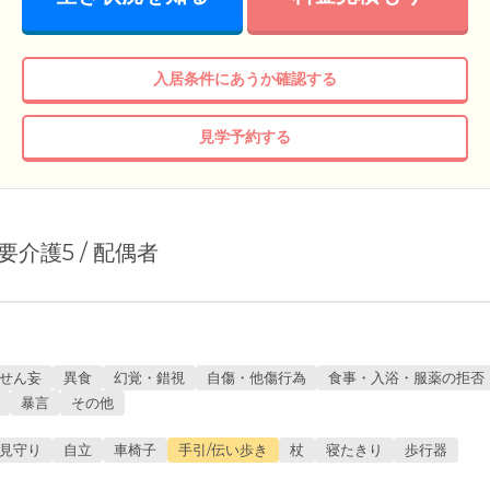
入居条件にあうか確認する
見学予約する
/ 要介護5 / 配偶者
せん妄
異食
幻覚・錯視
自傷・他傷行為
食事・入浴・服薬の拒否
暴言
その他
見守り
自立
車椅子
手引/伝い歩き
杖
寝たきり
歩行器