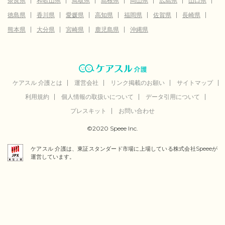
奈良県
和歌山県
鳥取県
島根県
岡山県
広島県
山口県
徳島県
香川県
愛媛県
高知県
福岡県
佐賀県
長崎県
熊本県
大分県
宮崎県
鹿児島県
沖縄県
ケアスル 介護とは
運営会社
リンク掲載のお願い
サイトマップ
利用規約
個人情報の取扱いについて
データ引用について
プレスキット
お問い合わせ
©2020 Speee Inc.
ケアスル 介護は、東証スタンダード市場に上場している株式会社Speeeが
運営しています。