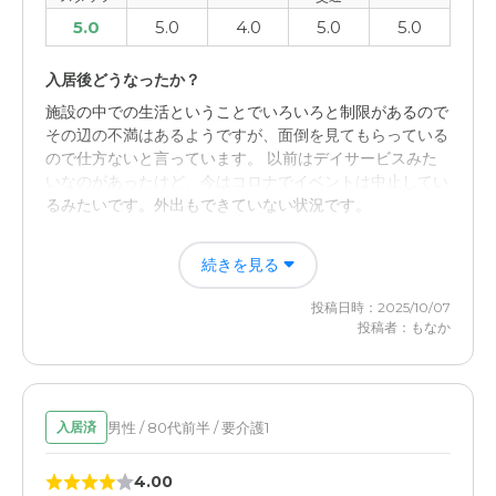
5.0
5.0
4.0
5.0
5.0
入居後どうなったか？
施設の中での生活ということでいろいろと制限があるので
その辺の不満はあるようですが、面倒を見てもらっている
ので仕方ないと言っています。 以前はデイサービスみた
いなのがあったけど、今はコロナでイベントは中止してい
るみたいです。外出もできていない状況です。
ライブラリ初石の評価
続きを見る
入る予定の部屋を見せてもらいました。建物もきれいです
投稿日時：2025/10/07
し、職員さんはしっかり説明がしっかりしていました。
投稿者：もなか
職員・スタッフ・他入居者の雰囲気について
職員の方の対応は良いです。ちゃんとやってくださってい
ます。 医療に関することとか、その辺も予定組んでやっ
男性 / 80代前半 / 要介護1
入居済
てもらっています。定期的にお医者様に診てもらってい
て、薬を飲むときに必要な数だけ持ってきてもらう形にな
4.00
っているので、飲みすぎ飲み忘れがなく安心してます。