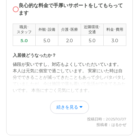
良心的な料金で手厚いサポートをしてもらって
ます
介護医療サービスについて
1か月に1回行っています。 予約は必要で、面会時間は30
職員･
近隣環境･
分くらいに制限されています。 部屋に入ることはできな
外観･設備
介護･医療
料金･費用
スタッフ
交通
いので、職員の方に応接室のようなところに本人を連れて
5.0
5.0
2.0
5.0
3.0
きてもらいます。
入居後どうなったか？
値段が安いですし、対応もよくしていただいています。
本人は元気に個室で過ごしています。 実家にいた時は自
分でできることが減ってきたこともあって少しバタバタし
ていましたが、今は施設で落ち着いて生活ができてるみた
いです。 本当にすごく元気にしてます。
ライブラリ初石の評価
続きを見る
詳しくは覚えてませんが、お部屋はみることができて施設
投稿日時：2025/10/07
の方の対応もよかったなと思いました。
投稿者：はるかぜ
職員・スタッフ・他入居者の雰囲気について