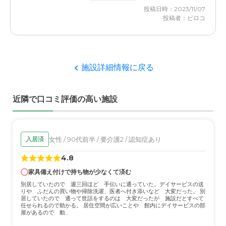
ーションが大事なので、取りやすそうだったので安心し
投稿日時：2023/11/07
た。
投稿者：ピロコ
外観・内装・居室・設備について
外観は、低層な建物でこじんまりとしてて、職員の方の目
が行き届きやすそうで まだ建物も新そうで、お部屋も日
施設詳細情報に戻る
当たりが良く 広々と感じられた。
介護医療サービスについて
近隣で口コミ評価の高い施設
まだ施設を利用した事が無いので、実感しては無いが、こ
ちらとしての要望には合っている様に思えた。コミュニケ
ーションを取れば、 更に満足度は上がるのかなぁと思い
女性 / 90代前半 / 要介護2 / 認知症あり
入居済
ます。
4.8
近隣環境や交通アクセスについて
家具備え付けで持ち物が少なくて済む
電車で行けるは何よりで、最寄りの駅からも歩いて行ける
別居していたので 週三回ほど 手伝いに通っていた。デイサービスの送
距離というのが一番助かります。 しかも、最寄りの駅周
りや ふだんの買い物や掃除洗濯、医者へ付き添いなど 大変だった。 別
居していたので 通って世話をするのは 大変だったが 施設だとすべて
辺もそれなりに便利そう に思いました。
任せられるので助かる。 居住空間が広いことや 館内にデイサービスの部
屋があるので 動...