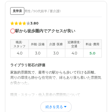
施設の方はとても親切で丁寧にサポートをしてもらってま
す。 13種類くらいお薬を飲んでるんですが、お薬の管理
男性 / 90代前半 / 要介護1
見学済
もしてもらって本人はしっかり飲めているので安定してま
す。 個室でよくしていただける割には値段が安くてびっ
3.80
くりしてるのが正直な感想です。 他の施設では安いけど
対応は悪い、みたいなことも聞いていたので、ライブラリ
駅から徒歩圏内でアクセスが良い
さんはそんなことなくて本当にありがたいです。
職員･
近隣環境･
外観･設備
介護･医療
料金･費用
スタッフ
交通
介護医療サービスについて
4.0
3.0
3.0
4.0
5.0
病院受診の際や洋服を持って行く際に面会に行っていま
す。一か月に数回行ってますが、ライブラリさんは少し面
ライブラリ初石の評価
会制限が厳しいかなと思います。
家族的雰囲気で、最寄りの駅からも歩いて行ける距離。
周りの環境も静かな住宅街で、緑もあり落ち着いた雰囲気
が良かった。
職員・スタッフ・他入居者の雰囲気について
お話しし易く、明るい対応で良かった。 施設の説明や、
続きを見る
わからない事にもハキハキと答えて頂いた。 コミュニケ