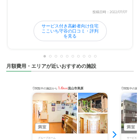
料金費用について
今迄見学した中では、一番希望に近いです。 入会時に、
投稿日時：2022/07/07
多少はかかるようだが、色々な施設もあり、ピンキリでし
ょうが、良心的な料金だと思います。
サービス付き高齢者向け住宅
ここいち守谷の口コミ・評判
を見る
月額費用・エリアが近いおすすめの施設
1.6
流山市美原
閲覧中の施設から
km
閲覧中の施
満室
満室
グループホーム
サービス付