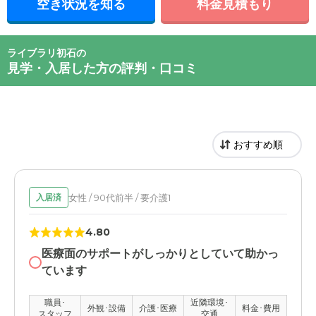
空き状況を知る
料金見積もり
ライブラリ初石の
見学・入居した方の評判・口コミ
女性 / 90代前半 / 要介護1
入居済
4.80
医療面のサポートがしっかりとしていて助かっ
ています
職員･
近隣環境･
外観･設備
介護･医療
料金･費用
スタッフ
交通