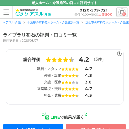
老人ホーム・介護施設の口コミ評判サイト
0120-579-721
掲載施設5万件超
0
受付 10:00〜19:00
土日祝OK
ケアスル 介護
千葉県の有料老人ホーム・介護施設一覧
流山市の有料老人ホーム・介護施
ライブラリ初石の評判・口コミ一覧
最終更新日：2026/08/07
?
1
1
4.2
総合評価
（
3
件）
4.7
職員・スタッフ
4.3
外観・設備
3.0
介護・医療
4.7
近隣環境・交通
4.3
料金・費用
LINE
で結果が届く