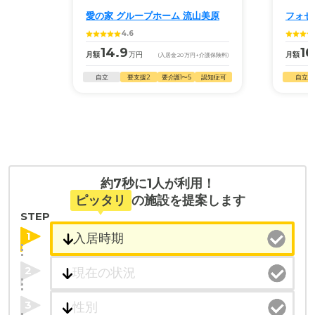
愛の家 グループホーム 流山美原
フォセ
4.6
14.9
16
月額
万円
月額
(入居金
20
万円
+介護保険料)
自立
要支援2
要介護1〜5
認知症可
自立
約7秒に1人が利用！
ピッタリ
の施設を提案します
STEP
1
2
3