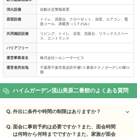
消火設備
自動火災警報装置
居室設備
トイレ、洗面台、クローゼット、浴室、エアコン、緊
急コール、床暖房（１Ｆのみ）
共用施設設備
リビング、トイレ、浴室、洗面台、リラックススペー
ス、エントランス
バリアフリー
運営事業者名
株式会社ヘルシーサービス
運営者所在地
千葉県千葉市美浜区中瀬1-3 幕張テクノガーデンD棟14
階
ハイムガーデン流山美原二番館のよくある質問
Q.
外出に条件や時間の制限はありますか？
Q.
お体状態によっては一人で外出も相談可能です。
面会に事前予約は必要ですか？また、面会時間
は何時から何時までですか？また、家族が面会