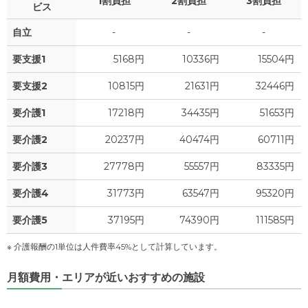
1割負担
2割負担
3割負担
ビス
0
管理費
?
万円
0
上乗せ介護費
?
自立
-
-
-
万円
1.3
食費
?
万円
要支援1
5168円
10336円
15504円
3.9
その他
万円
0
水道・光熱費
万円
要支援2
10815円
21631円
32446円
-
介護保険料
万円
0
要介護1
上乗せ介護費
17218円
34435円
51653円
?
万円
要介護2
20237円
40474円
60711円
3.9
その他
万円
要介護3
27778円
55557円
83335円
-
介護保険料
万円
要介護4
31773円
63547円
95320円
要介護5
37195円
74390円
111585円
※ 介護報酬の1単位は人件費率45%として計算しています。
月額費用・エリアが近いおすすめの施設