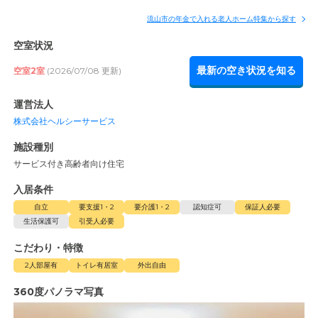
流山市の年金で入れる老人ホーム特集から探す
空室状況
最新の空き状況を知る
空室2室
(2026/07/08 更新)
運営法人
株式会社ヘルシーサービス
施設種別
サービス付き高齢者向け住宅
入居条件
自立
要支援1・2
要介護1・2
認知症可
保証人必要
生活保護可
引受人必要
こだわり・特徴
2人部屋有
トイレ有居室
外出自由
360度パノラマ写真