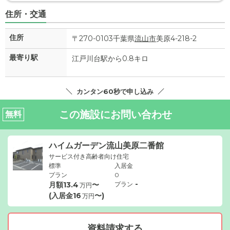
住所・交通
住所
〒270-0103千葉県
流山市
美原4-218-2
最寄り駅
江戸川台駅から0.8キロ
カンタン60秒で申し込み
この施設にお問い合わせ
無料
ハイムガーデン流山美原二番館
サービス付き高齢者向け住宅
標準
入居金
プラン
0
-
月額
13.4
〜
プラン
万円
(入居金
16
〜)
万円
資料請求する