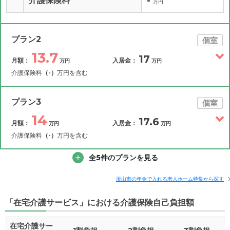
-
介護保険料
万円
プラン2
個室
13.7
17
月額：
入居金：
万円
万円
介護保険料
（-）
万円を含む
その他費用
月額費用
入居金
補足情報
プラン3
個室
14
17.6
月額：
入居金：
万円
万円
13.7
月額費用
?
万円
介護保険料
（-）
万円を含む
8.5
その他費用
家賃
全5件のプランを見る
月額費用
入居金
万円
補足情報
0
管理費
?
流山市の年金で入れる老人ホーム特集から探す
万円
14
月額費用
?
万円
「在宅介護サービス」における介護保険自己負担額
1.3
食費
?
万円
8.8
家賃
万円
在宅介護サー
0
水道・光熱費
万円