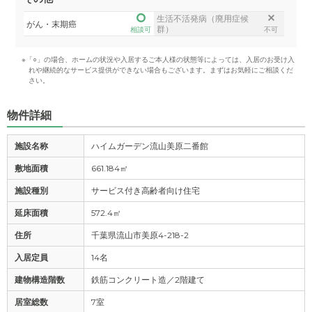
生活不活発病（廃用症候
がん・末期癌
群）
相談可
不可
※「○」の場合、ホームの状況や入居するご本人様の状態等によっては、入居のお受け入
れや継続的なサービス提供ができない場合もございます。まずはお気軽にご相談くだ
さい。
物件詳細
施設名称
ハイムガーデン流山美原二番館
敷地面積
661.184㎡
施設種別
サービス付き高齢者向け住宅
延床面積
572.4㎡
住所
千葉県流山市美原4-218-2
入居定員
14名
建物構造階数
鉄筋コンクリート造／2階建て
居室総数
7室