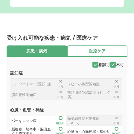
受け入れ可能な疾患・病気 / 医療ケア
疾患・病気
医療ケア
相談可
不可
認知症
アルツハイマー型認知症
レビー小体型認知症
不可
不可
前頭側頭型認知症（ピック
脳血管性認知症
病）
不可
不可
心臓・血管・神経
筋萎縮性側索硬化症
パーキンソン病
（ALS）
相談可
不可
脳梗塞・脳卒中・脳出血・
心臓病・心筋梗塞・狭心症
くも膜下出血
相談可
相談可