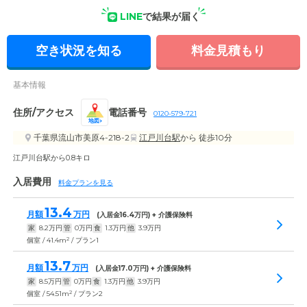
LINE
で結果が届く
外観: 2階建ての施設の玄関前には手すりのついたゆるやかなス
ロープがあり、敷地内には駐車場をご用意しております。
空き状況を知る
料金見積もり
基本情報
住所/アクセス
電話番号
0120-579-721
地図
千葉県流山市美原4-218-2
江戸川台駅
から 徒歩10分
江戸川台駅から0.8キロ
入居費用
料金プランを見る
13.4
月額
万円
(入居金
16.4
万円) + 介護保険料
家
8.2
万円
管
0
万円
食
1.3
万円
他
3.9
万円
2
個室 / 41.4m
/ プラン1
13.7
月額
万円
(入居金
17.0
万円) + 介護保険料
家
8.5
万円
管
0
万円
食
1.3
万円
他
3.9
万円
2
個室 / 54.51m
/ プラン2