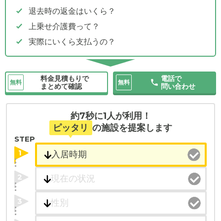
退去時の返金はいくら？
上乗せ介護費って？
実際にいくら支払うの？
料金見積もりで
電話で
無料
無料
まとめて確認
問い合わせ
約7秒に1人が利用！
ピッタリ
の施設を提案します
STEP
1
2
3