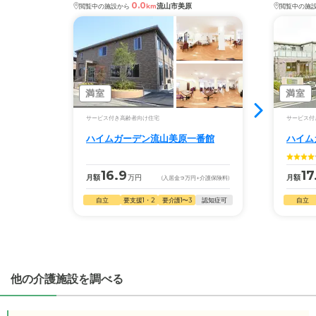
0.0
流山市美原
閲覧中の施設から
km
閲覧中の施
満室
満室
サービス付き高齢者向け住宅
サービス付
ハイムガーデン流山美原一番館
ハイム
16.9
17
月額
万円
月額
(入居金
9
万円
+介護保険料)
自立
要支援1・2
要介護1〜3
認知症可
自立
他の介護施設を調べる