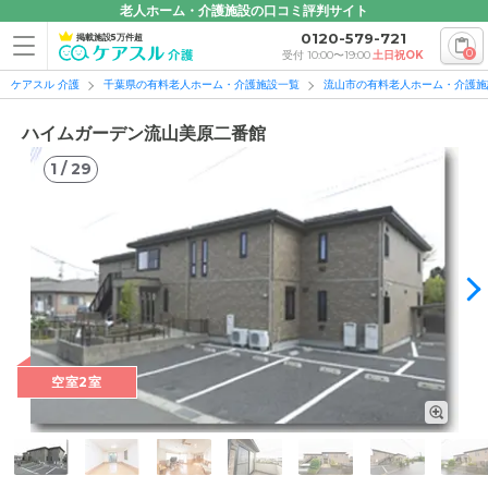
老人ホーム・介護施設の口コミ評判サイト
0120-579-721
掲載施設5万件超
0
受付 10:00〜19:00
土日祝OK
ケアスル 介護
千葉県の有料老人ホーム・介護施設一覧
流山市の有料老人ホーム・介護施
ハイムガーデン流山美原二番館
1
/
29
1
/
29
空室2室