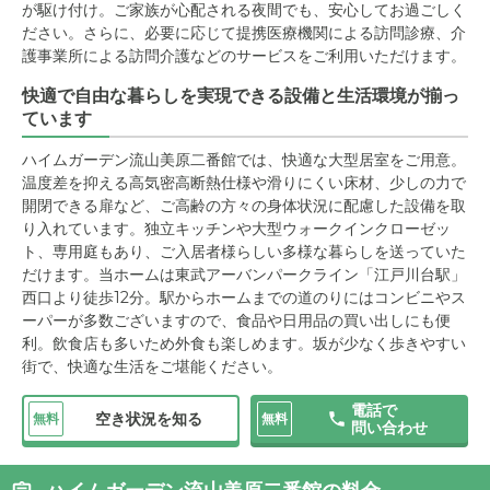
が駆け付け。ご家族が心配される夜間でも、安心してお過ごしく
ださい。さらに、必要に応じて提携医療機関による訪問診療、介
護事業所による訪問介護などのサービスをご利用いただけます。
快適で自由な暮らしを実現できる設備と生活環境が揃っ
ています
ハイムガーデン流山美原二番館では、快適な大型居室をご用意。
温度差を抑える高気密高断熱仕様や滑りにくい床材、少しの力で
開閉できる扉など、ご高齢の方々の身体状況に配慮した設備を取
り入れています。独立キッチンや大型ウォークインクローゼッ
ト、専用庭もあり、ご入居者様らしい多様な暮らしを送っていた
だけます。当ホームは東武アーバンパークライン「江戸川台駅」
西口より徒歩12分。駅からホームまでの道のりにはコンビニやス
ーパーが多数ございますので、食品や日用品の買い出しにも便
利。飲食店も多いため外食も楽しめます。坂が少なく歩きやすい
街で、快適な生活をご堪能ください。
電話で
空き状況を知る
無料
無料
問い合わせ