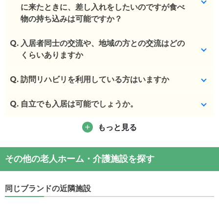
(回答者: 施設担当者,回答日: 2024/04/17)
に来たときに、差し入れをしたいのですが食べ
物の持ち込みは可能ですか？
Q.
一報だけお願いしておりますが事前予約は必要ござ
入居者同士の交流や、地域の方との交流はどの
いません。
くらいありますか
9時～17時くらいの中で面会をお願いしております。
Q.
コロナ化で中止していましたが現在徐々に再開して
訪問リハビリを利用している方はいますか
(回答者: 施設担当者,回答日: 2024/04/17)
きております。
施設によっても違いますのでお問い合わせくださ
Q.
いらっしゃいます。
自立でも入居は可能でしょうか。
い。
(回答者: 施設担当者,回答日: 2024/04/17)
もっと見る
可能です。
(回答者: 施設担当者,回答日: 2024/04/17)
(回答者: 施設担当者,回答日: 2024/04/17)
その他の老人ホーム・介護施設を探す
同じブランドの近隣施設