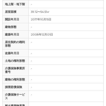
地上階・地下階
-
居室面積
39.12〜54.51㎡
開設年月日
2017年10月15日
建物形態
-
建築年月日
2008年12月01日
居住契約の権利
-
形態
改築年月日
-
土地の権利形態
-
介護保険事業所
-
番号
建物の権利形態
-
損害賠償保険
-
介護保険サービ
-
ス
耐火建築物基準