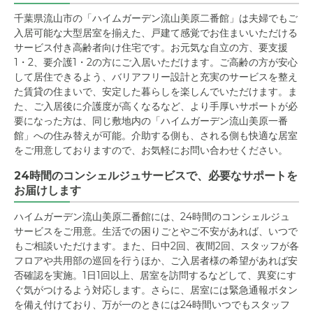
千葉県流山市の「ハイムガーデン流山美原二番館」は夫婦でもご
入居可能な大型居室を揃えた、戸建て感覚でお住まいいただける
サービス付き高齢者向け住宅です。お元気な自立の方、要支援
1・2、要介護1・2の方にご入居いただけます。ご高齢の方が安心
して居住できるよう、バリアフリー設計と充実のサービスを整え
た賃貸の住まいで、安定した暮らしを楽しんでいただけます。ま
た、ご入居後に介護度が高くなるなど、より手厚いサポートが必
要になった方は、同じ敷地内の「ハイムガーデン流山美原一番
館」への住み替えが可能。介助する側も、される側も快適な居室
をご用意しておりますので、お気軽にお問い合わせください。
24時間のコンシェルジュサービスで、必要なサポートを
お届けします
ハイムガーデン流山美原二番館には、24時間のコンシェルジュ
サービスをご用意。生活での困りごとやご不安があれば、いつで
もご相談いただけます。また、日中2回、夜間2回、スタッフが各
フロアや共用部の巡回を行うほか、ご入居者様の希望があれば安
否確認を実施。1日1回以上、居室を訪問するなどして、異変にす
ぐ気がつけるよう対応します。さらに、居室には緊急通報ボタン
を備え付けており、万が一のときには24時間いつでもスタッフ