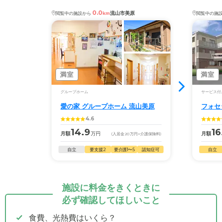
0.0
流山市美原
閲覧中の施設から
km
閲覧中の施
満室
満室
グループホーム
サービス付
愛の家 グループホーム 流山美原
フォセ
4.6
14.9
16
月額
万円
月額
(入居金
20
万円
+介護保険料)
自立
要支援2
要介護1〜5
認知症可
自立
施設に料金をきくときに
必ず確認してほしいこと
食費、光熱費はいくら？