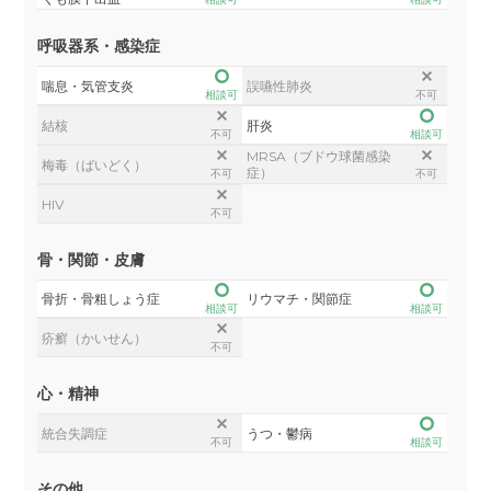
呼吸器系・感染症
喘息・気管支炎
誤嚥性肺炎
相談可
不可
結核
肝炎
不可
相談可
MRSA（ブドウ球菌感染
梅毒（ばいどく）
症）
不可
不可
HIV
不可
骨・関節・皮膚
骨折・骨粗しょう症
リウマチ・関節症
相談可
相談可
疥癬（かいせん）
不可
心・精神
統合失調症
うつ・鬱病
不可
相談可
その他