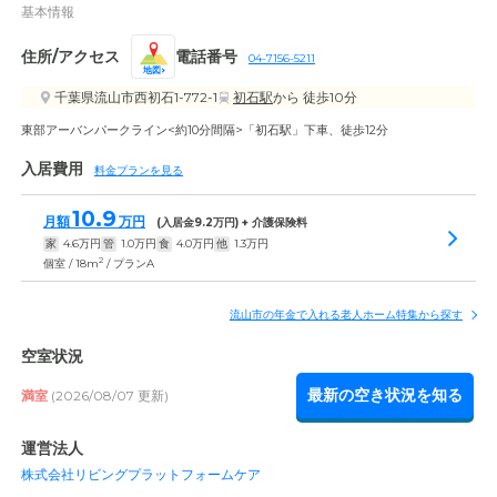
基本情報
住所/アクセス
電話番号
04-7156-5211
地図
千葉県流山市西初石1-772-1
初石駅
から 徒歩10分
東部アーバンパークライン<約10分間隔>「初石駅」下車、徒歩12分
入居費用
料金プランを見る
10.9
月額
万円
(入居金
9.2
万円) + 介護保険料
家
4.6
万円
管
1.0
万円
食
4.0
万円
他
1.3
万円
2
個室 / 18m
/ プランA
流山市の年金で入れる老人ホーム特集から探す
空室状況
最新の空き状況を知る
満室
(2026/08/07 更新)
運営法人
株式会社リビングプラットフォームケア