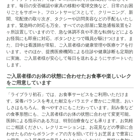
ます。毎日の安否確認や家具の移動や電球交換など、日常のお困
りごとをサポート。フロントサービスとして、クリーニング、新
聞、宅配便の取り次ぎ、タクシーや訪問美容などの手配もいたし
ます。緊急時の対応も万全。すべてのお部屋に緊急通報装置を2
ヶ所設置していますので、急な体調不良や不意な転倒などによる
お怪我にも即座に対応。ボタンひとつで職員が駆けつけます。ま
た、日中は看護師が常駐。ご入居者様の健康管理や医療ケアを行
います。そのほか、提携医療機関による往診や健康診断も定期的
に実施。ご入居者様が安心して毎日を送れるようにサポートいた
します。
ご入居者様のお体の状態に合わせたお食事や楽しいレク
をご用意しています
「ライブラリ初石」では、お食事サービスをご利用いただけま
す。栄養バランスを考えた献立をバラエティ豊かにご用意。おい
しさはもちろん、食べやすさにもこだわっています。刻み食など
の食事形態にも、ご入居者様のお体の状態に合わせて変更可能。
医師による指示のある方は、特別治療食なども承ります。お気軽
にご相談ください。レクリエーションは、お花見などの季節に合
わせたものからボランティアの方を招いて行うお芝居まで豊富に