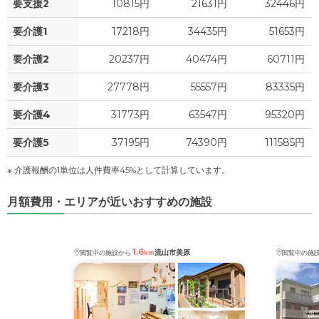
要支援2
10815円
21631円
32446円
要介護1
17218円
34435円
51653円
要介護2
20237円
40474円
60711円
要介護3
27778円
55557円
83335円
要介護4
31773円
63547円
95320円
要介護5
37195円
74390円
111585円
※ 介護報酬の1単位は人件費率45%として計算しています。
月額費用・エリアが近いおすすめの施設
1.6
流山市美原
閲覧中の施設から
km
閲覧中の施