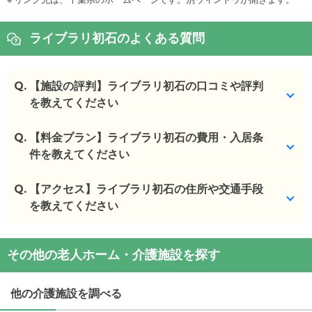
ライブラリ初石のよくある質問
Q.
【施設の評判】ライブラリ初石の口コミや評判
を教えてください
Q.
ライブラリ初石を見学した方の口コミを確認できま
【料金プラン】ライブラリ初石の費用・入居条
す。
件を教えてください
ライブラリ初石
の
口コミ
Q.
ライブラリ初石
【アクセス】ライブラリ初石の住所や交通手段
の入居金・月額料金は次のとおりで
・
家族的雰囲気で、最寄りの駅からも歩いて行ける
す。
を教えてください
距離。 周りの環...
・初期費用が
9.2
万円
・
入る予定の部屋を見せてもらいました。建物もき
・月額費用が
10.9
万円
ライブラリ初石
の
交通アクセス
れいですし、職員...
その他の老人ホーム・介護施設を探す
・
住所：
千葉県
流山市
西初石1-772-1
・
詳しくは覚えてませんが、お部屋はみることがで
ライブラリ初石
の対応可能な入居条件は次のとおり
・
最寄り駅：
初石駅
0.8km
江戸川台駅
0.9km
きて施設の方の対...
です。
他の介護施設を調べる
・要介護度：自立、要支援1、要支援2、要介護1、要
ライブラリ初石
の
交通アクセス
施設の雰囲気