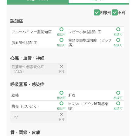
相談可
不可
認知症
アルツハイマー型認知症
レビー小体型認知症
相談可
相談可
前頭側頭型認知症（ピック
脳血管性認知症
病）
相談可
相談可
心臓・血管・神経
筋萎縮性側索硬化症
（ALS）
不可
呼吸器系・感染症
結核
肝炎
相談可
相談可
MRSA（ブドウ球菌感染
梅毒（ばいどく）
症）
相談可
相談可
HIV
不可
骨・関節・皮膚