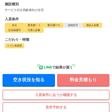
施設種別
サービス付き高齢者向け住宅
入居条件
自立
要支援1・2
要介護1〜5
認知症可
保証人必要
生活保護可
引受人必要
こだわり・特徴
トイレ有居室
LINE
で結果が届く
空き状況を知る
料金見積もり
入居条件にあうか確認する
見学予約する