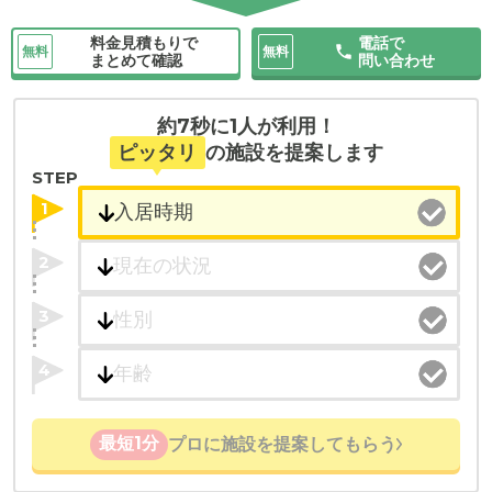
料金見積もりで
電話で
無料
無料
まとめて確認
問い合わせ
約7秒に1人が利用！
ピッタリ
の施設を提案します
STEP
1
2
3
4
最短1分
プロに施設を提案してもらう