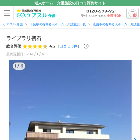
老人ホーム・介護施設の口コミ評判サイト
0120-579-721
掲載施設5万件超
0
受付 10:00〜19:00
土日祝OK
ケアスル 介護
千葉県の有料老人ホーム・介護施設一覧
流山市の有料老人ホーム・介護施
ライブラリ初石
総合評価
4.2
（
口コミ
3
件
）
?
最終更新日：2026/08/07
1
/
6
1
/
6