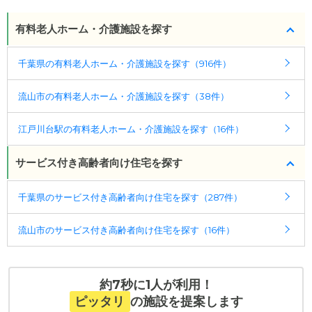
介護2、要介護3、要介護4、要介護5
・東部アーバンパークライン<約10分間隔>「初石
ライブラリ初石
のページでは、6枚の施設写真を見る
駅」下車、徒歩12分
有料老人ホーム・介護施設を探す
ことができます。
ケアスル 介護では詳細な
料金プラン
をご確認頂けま
す。詳しくは
こちら
。
千葉県の有料老人ホーム・介護施設を探す（916件）
◎ケアスル 介護の3つの特徴
・経験豊富な入居相談員が完全無料で施設探しをサ
◎ケアスル 介護の3つの特徴
流山市の有料老人ホーム・介護施設を探す（38件）
ポート
・経験豊富な入居相談員が完全無料で施設探しをサ
入居相談：
0120-579-721
（無料）
ポート
江戸川台駅の有料老人ホーム・介護施設を探す（16件）
受付時間：10：00～19：00
入居相談：
0120-579-721
（無料）
受付時間：10：00～19：00
サービス付き高齢者向け住宅を探す
・全国10000件の介護施設情報を掲載
幅広い選択肢の中から、条件にあった施設を選ぶ
・全国10000件の介護施設情報を掲載
ことができます。
千葉県のサービス付き高齢者向け住宅を探す（287件）
幅広い選択肢の中から、条件にあった施設を選ぶ
ことができます。
・こだわりの条件や医療体制から施設を探せる
流山市のサービス付き高齢者向け住宅を探す（16件）
たとえば「カラオケ」「麻雀」が楽しめる施設、
・こだわりの条件や医療体制から施設を探せる
「夫婦入居可」の施設、「看取り可」の施設など、
たとえば「カラオケ」「麻雀」が楽しめる施設、
医療・看護体制から施設を探すこともできます。
「夫婦入居可」の施設、「看取り可」の施設など、
約7秒に1人が利用！
医療・看護体制から施設を探すこともできます。
ピッタリ
の施設を提案します