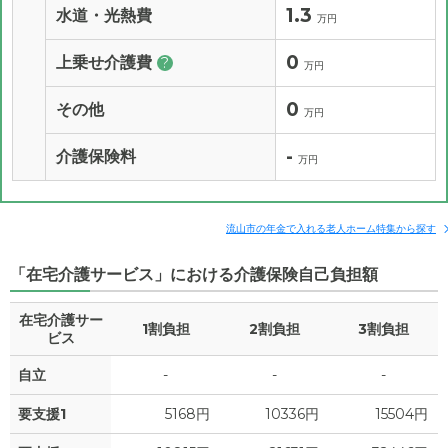
1.3
水道・光熱費
万円
0
上乗せ介護費
?
万円
0
その他
万円
-
介護保険料
万円
流山市の年金で入れる老人ホーム特集から探す
「在宅介護サービス」における介護保険自己負担額
在宅介護サー
1割負担
2割負担
3割負担
ビス
自立
-
-
-
要支援1
5168円
10336円
15504円