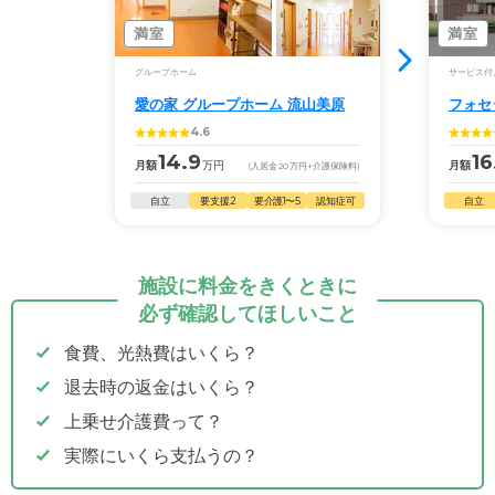
満室
満室
グループホーム
サービス付
愛の家 グループホーム 流山美原
フォセ
4.6
14.9
16
月額
万円
月額
(入居金
20
万円
+介護保険料)
自立
要支援2
要介護1〜5
認知症可
自立
施設に料金をきくときに
必ず確認してほしいこと
食費、光熱費はいくら？
退去時の返金はいくら？
上乗せ介護費って？
実際にいくら支払うの？