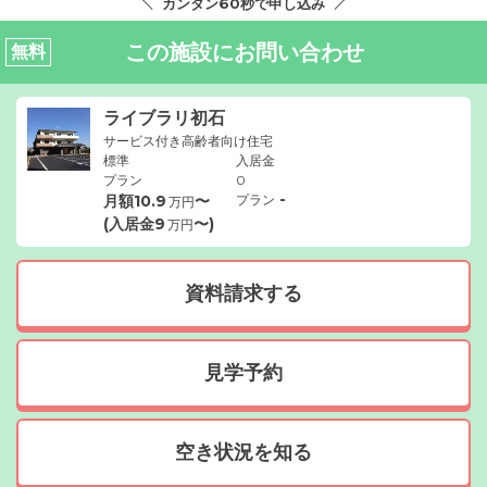
カンタン60秒で申し込み
この施設にお問い合わせ
無料
ライブラリ初石
サービス付き高齢者向け住宅
標準
入居金
プラン
0
-
月額
10.9
〜
プラン
万円
(入居金
9
〜)
万円
資料請求する
見学予約
空き状況を知る