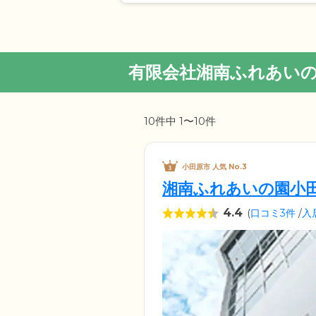
有限会社湘南ふれあい
10件中 1〜10件
小田原市 人気 No.3
湘南ふれあいの園小
4.4
(
口コミ3件
/
入