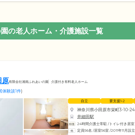
の園の老人ホーム・介護施設一覧
田原
有限会社湘南ふれあいの園
介護付き有料老人ホーム
居体験談1件
)
自立
要支援1•2
神奈川県小田原市栄町3-10-24
井細田駅
24時間介護士常駐
/
トイレ付き居室
定員56名
/
居室56室
/
2011年11月設立