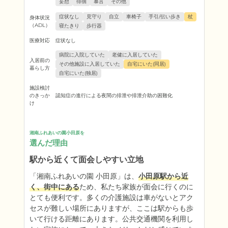
妄想
徘徊
暴言
その他
症状なし
見守り
自立
車椅子
手引/伝い歩き
杖
身体状況
（ADL）
寝たきり
歩行器
医療対応
症状なし
病院に入院していた
老健に入居していた
入居前の
その他施設に入居していた
自宅にいた(同居)
暮らし方
自宅にいた(独居)
施設検討
のきっか
認知症の進行による夜間の排泄や排泄介助の困難化
け
湘南ふれあいの園小田原を
選んだ理由
駅から近くて面会しやすい立地
「湘南ふれあいの園 小田原」は、
小田原駅から近
く、街中にある
ため、私たち家族が面会に行くのに
とても便利です。多くの介護施設は車がないとアク
セスが難しい場所にありますが、ここは駅からも歩
いて行ける距離にあります。公共交通機関を利用し