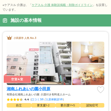
※ケアスル 介護は、「
ケアスル 介護 体験談掲載・削除ガイドライン
」を設置し
ています。
施設の基本情報
小田原市 人気 No.3
空室4室
湘南ふれあいの園小田原
有限会社湘南ふれあいの園
介護付き有料老人ホーム
4.4
(
口コミ3件
 /
入居体験談1件
)
自立
要支援1•2
要介護1〜5
認知症可