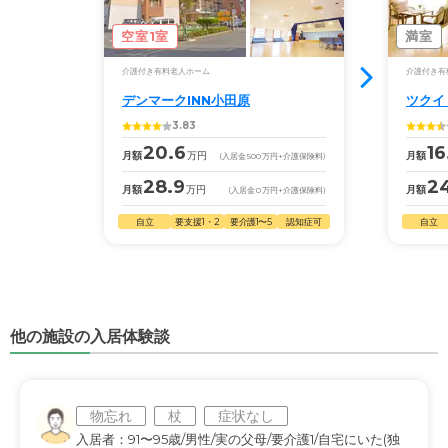
空室1室
満室
介護付き有料老人ホーム
介護付き有
デンマークINN小田原
ツクイ
3.83
20.6
16
月額
万円
月額
(入居金
500
万円
+介護保険料)
28.9
2
月額
万円
月額
(入居金
0
万円
+介護保険料)
自立
要支援1・2
要介護1〜5
認知症可
自立
他の施設の入居体験談
物忘れ
杖
症状なし
入居者：91〜95歳/男性/実の父母/要介護1/自宅にいた(独