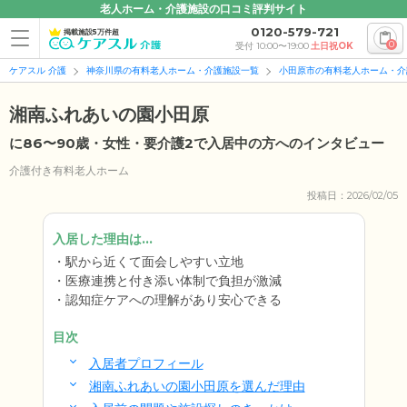
老人ホーム・介護施設の口コミ評判サイト
0120-579-721
掲載施設5万件超
0
受付 10:00〜19:00
土日祝OK
ケアスル 介護
神奈川県の有料老人ホーム・介護施設一覧
小田原市の有料老人ホーム・介
湘南ふれあいの園小田原
に86〜90歳・女性・要介護2で入居中の方へのインタビュー
介護付き有料老人ホーム
投稿日：2026/02/05
入居した理由は...
駅から近くて面会しやすい立地
医療連携と付き添い体制で負担が激減
認知症ケアへの理解があり安心できる
目次
入居者プロフィール
湘南ふれあいの園小田原を選んだ理由