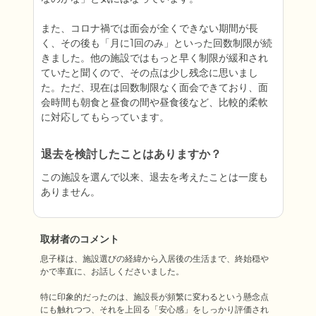
また、コロナ禍では面会が全くできない期間が長
く、その後も「月に1回のみ」といった回数制限が続
きました。他の施設ではもっと早く制限が緩和され
ていたと聞くので、その点は少し残念に思いまし
た。ただ、現在は回数制限なく面会できており、面
会時間も朝食と昼食の間や昼食後など、比較的柔軟
に対応してもらっています。
退去を検討したことはありますか？
この施設を選んで以来、退去を考えたことは一度も
ありません。
取材者のコメント
息子様は、施設選びの経緯から入居後の生活まで、終始穏や
かで率直に、お話しくださいました。

特に印象的だったのは、施設長が頻繁に変わるという懸念点
にも触れつつ、それを上回る「安心感」をしっかり評価され