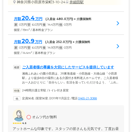
神奈川県小田原市栄町3-10-24
井細田駅
20.4
月額
万円
(入居金 
480.0
万円) + 介護保険料
家
0
万円
管
6.0
万円
食
14.4
万円
他
0
万円
2
個室 / 19m
/ 基本料金プラン
20.9
月額
万円
(入居金 
252.0
万円) + 介護保険料
家
0
万円
管
6.0
万円
食
14.9
万円
他
0
万円
2
個室 / 14.4m
/ 基本料金プラン
ご入居者様の尊厳を大切にしたサービスを提供しています
湘南ふれあいの園小田原は、JR東海道線・小田急線・大雄山線「小田原
駅」より徒歩8分の場所にある介護付き有料老人ホームです。ご入居者様
お一人おひとりに「自分らしい」生活を送っていただけるよう、「ふれ
あいグループ」が培ってきた医療・福祉・教育・保健の総力的なサービ
24時間介護士常駐
 /
トイレ付き居室
スをご提供。「寝たきりにさせない」ケアを目標に掲げ、ご入居者様の
尊厳を大切にしたケアの提供に、日々尽力しています。寝たきりの時間
定員56名
 /
居室56室
 /
2011年11月設立
 /
電話
0465-21-3088
が増えることは、社会活動への参加機会が減る原因となり、心身にも影
響を及ぼすことがあります。そのため、身体機能の維持・向上はもちろ
んのこと、精神面へもアプローチをおこない、生活の質の向上を目指し
ていきたいと考えています。
オムツ代が無料
4.6
アットホームな印象です。スタッフの皆さんも元気です。丁度お昼