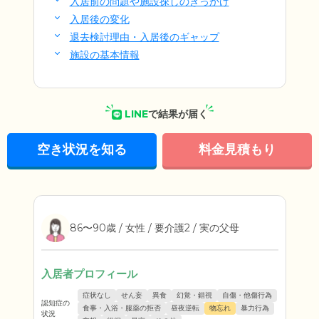
入居前の問題や施設探しのきっかけ
入居後の変化
退去検討理由・入居後のギャップ
施設の基本情報
LINE
で結果が届く
空き状況を知る
料金見積もり
86〜90歳 / 女性 / 要介護2 / 実の父母
入居者プロフィール
症状なし
せん妄
異食
幻覚・錯視
自傷・他傷行為
認知症の
食事・入浴・服薬の拒否
昼夜逆転
物忘れ
暴力行為
状況