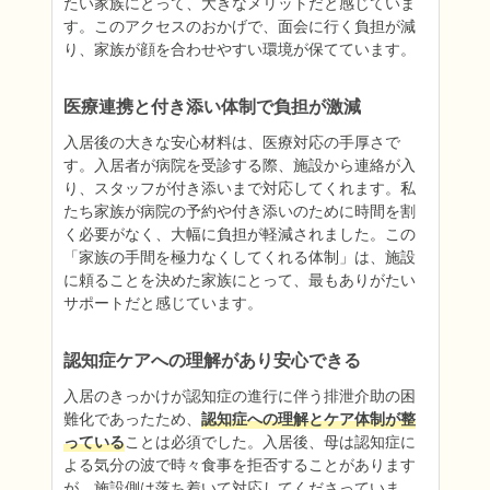
たい家族にとって、大きなメリットだと感じていま
す。このアクセスのおかげで、面会に行く負担が減
り、家族が顔を合わせやすい環境が保てています。
医療連携と付き添い体制で負担が激減
入居後の大きな安心材料は、医療対応の手厚さで
す。入居者が病院を受診する際、施設から連絡が入
り、スタッフが付き添いまで対応してくれます。私
たち家族が病院の予約や付き添いのために時間を割
く必要がなく、大幅に負担が軽減されました。この
「家族の手間を極力なくしてくれる体制」は、施設
に頼ることを決めた家族にとって、最もありがたい
サポートだと感じています。
認知症ケアへの理解があり安心できる
入居のきっかけが認知症の進行に伴う排泄介助の困
難化であったため、
認知症への理解とケア体制が整
っている
ことは必須でした。入居後、母は認知症に
よる気分の波で時々食事を拒否することがあります
が、施設側は落ち着いて対応してくださっていま