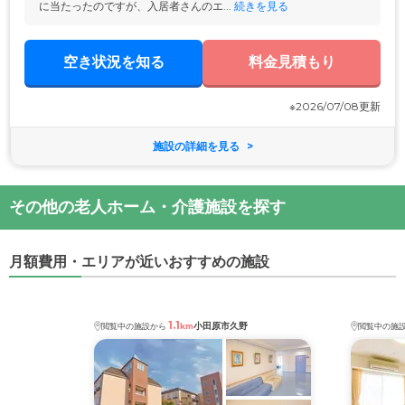
に当たったのですが、入居者さんのエ...
 続きを見る
空き状況を知る
料金見積もり
※2026/07/08更新
施設の詳細を見る
その他の老人ホーム・介護施設を探す
月額費用・エリアが近いおすすめの施設
1.1
小田原市久野
閲覧中の施設から
km
閲覧中の施