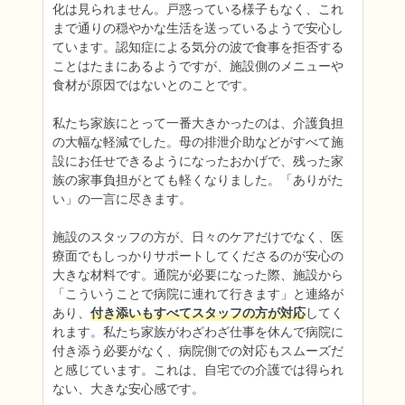
化は見られません。戸惑っている様子もなく、これ
まで通りの穏やかな生活を送っているようで安心し
ています。認知症による気分の波で食事を拒否する
ことはたまにあるようですが、施設側のメニューや
食材が原因ではないとのことです。

私たち家族にとって一番大きかったのは、介護負担
の大幅な軽減でした。母の排泄介助などがすべて施
設にお任せできるようになったおかげで、残った家
族の家事負担がとても軽くなりました。「ありがた
い」の一言に尽きます。

施設のスタッフの方が、日々のケアだけでなく、医
療面でもしっかりサポートしてくださるのが安心の
大きな材料です。通院が必要になった際、施設から
「こういうことで病院に連れて行きます」と連絡が
あり、
付き添いもすべてスタッフの方が対応
してく
れます。私たち家族がわざわざ仕事を休んで病院に
付き添う必要がなく、病院側での対応もスムーズだ
と感じています。これは、自宅での介護では得られ
ない、大きな安心感です。
