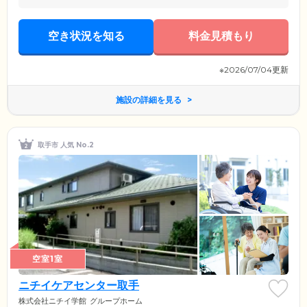
空き状況を知る
料金見積もり
※2026/07/04更新
施設の詳細を見る
取手市 人気 No.2
空室1室
ニチイケアセンター取手
株式会社ニチイ学館
グループホーム