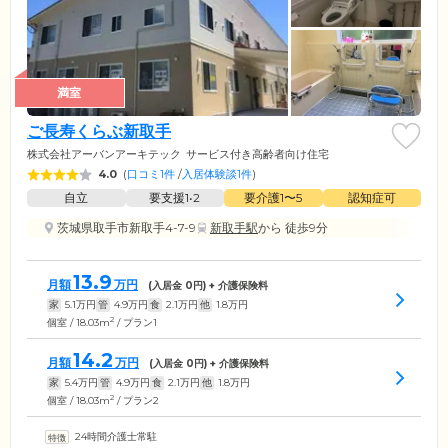
満室
ご長寿くらぶ新取手
株式会社アーバンアーキテック
サービス付き高齢者向け住宅
4.0
(
口コミ1件
/
入居体験談1件
)
自立
要支援1•2
要介護1〜5
認知症可
茨城県取手市新取手4-7-9
新取手駅
から 徒歩9分
13.9
月額
万円
(入居金
0
円) + 介護保険料
家
5.1
万円
管
4.9
万円
食
2.1
万円
他
1.8
万円
2
個室 / 18.03m
/ プラン1
14.2
月額
万円
(入居金
0
円) + 介護保険料
家
5.4
万円
管
4.9
万円
食
2.1
万円
他
1.8
万円
2
個室 / 18.03m
/ プラン2
24時間介護士常駐