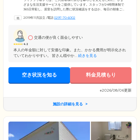
ざまな生活支援サービスをご提供しています。スタッフが24時間体制で
365日常駐し、居室を訪問した際に状況確認をするほか、毎日の朝食ご提
供時に、ご入居者様の安否確認を実施。居室や共用部に設置してあるナ
2019年11月設立
/
電話
0297-70-6002
ースコールは、事務所とスタッフのPHSと連絡可能。呼び出しがあった
場合は、いち早く駆け付け、適切に対応いたします。また、日常生活を
送るうえでのお悩みや、健康や介護についての心配事は、遠慮なくスタ
ッフにご相談ください。お話をうかがい、専門家をご紹介するなど適切
交通の便が良く面会しやすい
なアドバイスをいたします。
4.2
本人の年金額に対して安価な印象。また、かかる費用が明示化され
ていてわかりやすい。 皆さん穏やか...
続きを見る
空き状況を知る
料金見積もり
※2026/08/06更新
施設の詳細を見る