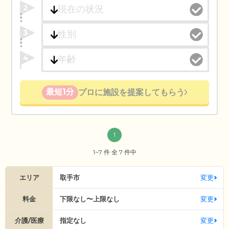
2
3
4
最短1分
プロに施設を提案してもらう
1
1~7 件 全 7 件中
エリア
取手市
変更
料金
下限なし〜上限なし
変更
介護/医療
指定なし
変更