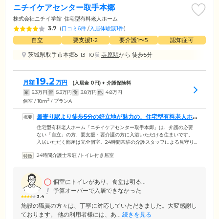
ニチイケアセンター取手本郷
株式会社ニチイ学館
住宅型有料老人ホーム
3.7
(
口コミ6件
/
入居体験談1件
)
自立
要支援1•2
要介護1〜5
認知症可
茨城県取手市本郷5-13-10
寺原駅
から 徒歩5分
19.2
月額
万円
(入居金
0
円) + 介護保険料
家
5.3
万円
管
5.3
万円
食
3.8
万円
他
4.8
万円
2
個室 / 18m
/ プランA
最寄り駅より徒歩5分の好立地が魅力の、住宅型有料老人ホ
ームです
住宅型有料老人ホーム「ニチイケアセンター取手本郷」は、介護の必要
ない「自立」の方、要支援・要介護の方に入浴いただける住まいです。
入居いただく部屋は完全個室。24時間常駐の介護スタッフによる見守り
のもと、自宅での生活に近い暮らしを送っていただける安心の住環境で
24時間介護士常駐
/
トイレ付き居室
す。介護が必要となった場合は、系列訪問介護事業所の利用が可能。必
要な介護サービスだけを選択しながら、自由度の高い暮らしをお楽しみ
ください。また当施設へは関東鉄道常総線「寺原」駅より徒歩5分と、ご
家族様・ご友人様の来訪に便利な立地も大きな魅力です。
個室にトイレがあり、食堂は明る...
予算オーバーで入居できなかった
3.4
施設の職員の方々は、丁寧に対応していただきました。大変感謝し
ております。 他の利用者様には、あ...
続きを見る