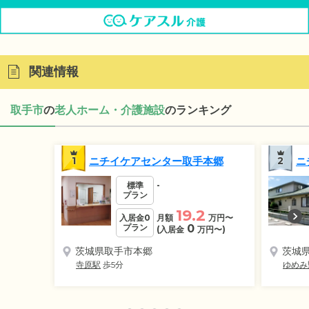
関連情報
取手市
の
老人ホーム・介護施設
のランキング
1
ニチイケアセンター取手本郷
2
ニ
標準
-
プラン
19.2
入居金0
月額
万円
〜
プラン
0
(入居金
万円
〜)
茨城県取手市本郷
茨城
寺原駅
歩5分
ゆめみ