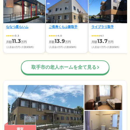
ななつ星らいふ
ご長寿くらぶ新取手
ライブラリ取手
3.3
4.0
4.1
11.3
13.9
13.7
月額
万円
月額
万円
月額
万円
(入居金0万円+介護保険料)
(入居金0万円+介護保険料)
(入居金11万円+介護保険料)
取手市の老人ホームを全て見る
満室