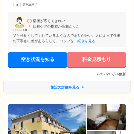
居室25室
/
部屋が広くてきれい
口腔ケアの提案が高額だった
4.0
父と仲良くしてくれているようなのでありがたい。人によって仕事
の丁寧さに差があるらしく、コップを...
続きを見る
空き状況を知る
料金見積もり
※2026/07/26更新
施設の詳細を見る