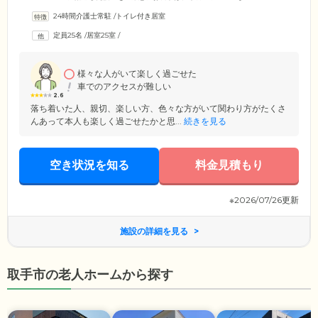
を1日3食ご提供します。ほかのご入居者様との会話に花を咲かせなが
24時間介護士常駐
/
トイレ付き居室
ら、和気あいあいとした時間をお楽しみください。また「ご自宅で暮ら
すように過ごしてほしい」という思いから、基本的な生活スケジュール
定員25名
/
居室25室
/
や就寝時間などの決まりは設けておりません。ご家族様やご友人様にも
気軽にお会いいただけるほか、外出やご旅行もお楽しみいただけます。
様々な人がいて楽しく過ごせた
車でのアクセスが難しい
2.6
落ち着いた人、親切、楽しい方、色々な方がいて関わり方がたくさ
んあって本人も楽しく過ごせたかと思...
続きを見る
空き状況を知る
料金見積もり
※2026/07/26更新
施設の詳細を見る
取手市の老人ホームから探す