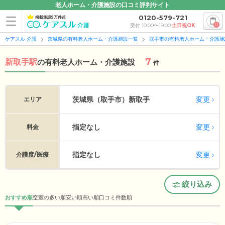
老人ホーム・介護施設の口コミ評判サイト
0120-579-721
掲載施設5万件超
0
受付 10:00〜19:00
土日祝OK
ケアスル 介護
茨城県の有料老人ホーム・介護施設一覧
取手市の有料老人ホーム・介護施
7
新取手駅
の
有料老人ホーム・介護施設
件
変更
茨城県（取手市）
新取手
エリア
指定なし
変更
料金
指定なし
変更
介護度/医療
絞り込み
おすすめ順
空室の多い順
安い順
高い順
口コミ件数順