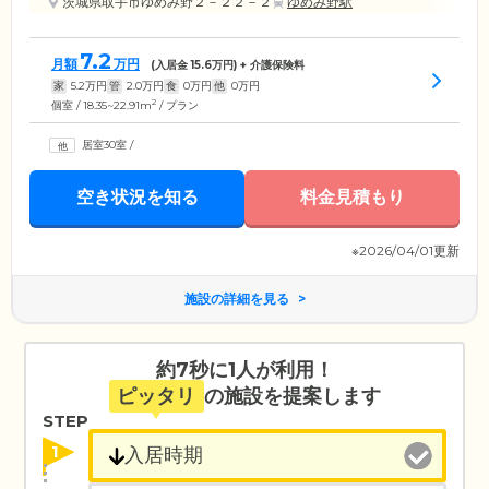
茨城県取手市ゆめみ野２－２２－２
ゆめみ野駅
7.2
月額
万円
(入居金
15.6
万円) + 介護保険料
家
5.2
万円
管
2.0
万円
食
0
万円
他
0
万円
2
個室 / 18.35~22.91m
/ プラン
居室30室
/
空き状況を知る
料金見積もり
※2026/04/01更新
施設の詳細を見る
約7秒に1人が利用！
ピッタリ
の施設を提案します
STEP
1