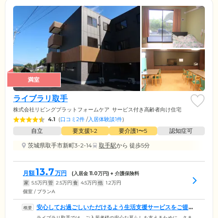
満室
ライブラリ取手
株式会社リビングプラットフォームケア
サービス付き高齢者向け住宅
4.1
(
口コミ2件
/
入居体験談1件
)
自立
要支援1•2
要介護1〜5
認知症可
茨城県取手市新町3-2-14
取手駅
から 徒歩5分
13.7
月額
万円
(入居金
11.0
万円) + 介護保険料
家
5.5
万円
管
2.5
万円
食
4.5
万円
他
1.2
万円
個室 / プランA
安心してお過ごしいただけるよう生活支援サービスをご提供
しています
ライブラリ取手では、ご入居者様の安心な暮らしを支えるために、さま