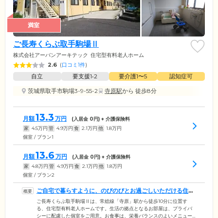
満室
ご長寿くらぶ取手駒場Ⅱ
株式会社アーバンアーキテック
住宅型有料老人ホーム
2.6
(
口コミ1件
)
自立
要支援1•2
要介護1〜5
認知症可
茨城県取手市駒場3-9-55-2
寺原駅
から 徒歩8分
13.3
月額
万円
(入居金
0
円) + 介護保険料
家
4.5
万円
管
4.9
万円
食
2.1
万円
他
1.8
万円
個室 / プラン1
13.6
月額
万円
(入居金
0
円) + 介護保険料
家
4.8
万円
管
4.9
万円
食
2.1
万円
他
1.8
万円
個室 / プラン2
ご自宅で暮らすように、のびのびとお過ごしいただける住ま
いです
ご長寿くらぶ取手駒場Ⅱは、常総線「寺原」駅から徒歩10分に位置す
る、住宅型有料老人ホームです。生活の拠点となるお部屋は、プライバ
シーに配慮した個室をご用意。お食事は、栄養バランスのよいメニュー