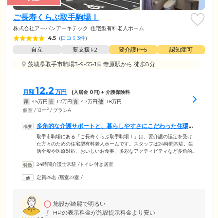
ご長寿くらぶ取手駒場Ⅰ
株式会社アーバンアーキテック
住宅型有料老人ホーム
4.5
(
口コミ3件
)
自立
要支援1•2
要介護1〜5
認知症可
茨城県取手市駒場3-9-55-1
寺原駅
から 徒歩8分
12.2
月額
万円
(入居金
0
円) + 介護保険料
家
4.5
万円
管
1.2
万円
食
4.7
万円
他
1.8
万円
2
個室 / 13m
/ プランA
多角的な介護サポートと、暮らしやすさにこだわった住環境
を両立しています
取手市駒場にある「ご長寿くらぶ取手駒場Ⅰ」は、要介護の認定を受け
た方々のための住宅型有料老人ホームです。スタッフは24時間常駐。生
活全般や医療対応、おいしいお食事、多彩なアクティビティなど多角的
なサポートで、ご入居者様の心豊かな毎日を支援します。館内は段差を
24時間介護士常駐
/
トイレ付き居室
なくし、つまずきや転倒を防止するバリアフリー設計を採用。お部屋は
プライバシーに配慮した個室をご用意しました。お好きな家具や思い出
定員25名
/
居室23室
/
の品々のお持ち込みも可能です。ご自身のライフスタイルに合わせた空
間で、ゆったりとお過ごしください。そのほか当ホームは、常総線「寺
原」駅より徒歩10分とアクセス良好。ご家族様がお越しの際にも便利な
立地です。
施設が綺麗で明るい
HPの表示料金が施設提示料金より安い