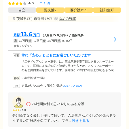
4.0
(
口コミ1件
)
自立
要支援2
要介護1〜5
認知症可
茨城県取手市寺田4697-1
ゆめみ野駅
13.6
月額
万円
(入居金
15.0
万円) + 介護保険料
家
7.5
万円
管
1.2
万円
食
3.9
万円
他
9,480
円
個室 / Aプラン
常に「安心」とともにお過ごしいただけます
「二チイケアセンター取手」は、茨城県取手市寺田にあるグループホー
ムです。医師により認知症と診断を受けた方々が、スタッフのサポート
のもと共同生活を営んでいます。認知症ケア専門の知識と技術をもつ現
場経験豊富なスタッフは、24時間365日交代制で配置。スタッフ間での情
24時間介護士常駐
報共有を徹底し、昼も夜も安心してお過ごしいただけるよう支援してい
ます。また、晴れた日にはみんなでお散歩に出かけたり、テラスでお茶
定員2名
/
2009年10月設立
/
電話
0297-70-5601
会を開催したりと、アットホームであたたかい雰囲気のなか、常に安心
とともにお過ごしいただける住まいをご提供しています。
24時間体制で思いやりのある介護
4.0
分け隔てなく優しく接して頂いて、入居者さんどうしの関係もドラ
イで良い距離感を保てていた。 プラ...
続きを見る