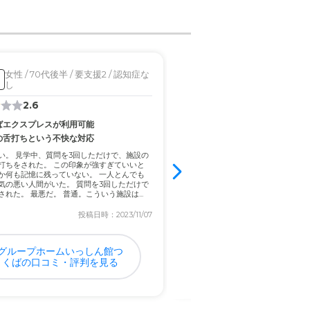
女性 / 70代後半 / 要支援2 / 認知症な
女性 / 80代前半 / 要介
入居済
し
2.6
4.8
ばエクスプレスが利用可能
窓が広く明るい室内
の舌打ちという不快な対応
お金がないので工面が大変 やってい
でも私には素人には親とはいえ介護は
い。 見学中、質問を3回しただけで、施設の
がないからトリプルワークしてます 
打ちをされた。 この印象が強すぎていいと
れやこれや細々かかるし 都内では金
か何も記憶に残っていない。 一人とんでも
ので遠方になる そーなると交通費も
気の悪い人間がいた。 質問を3回しただけで
に...
された。 最悪だ。 普通。こういう施設は...
投稿日時：2023/11/07
投稿日
グループホームいっしん館つ
まごころの家土浦真鍋
くばの口コミ・評判を見る
ミ・評判を見る