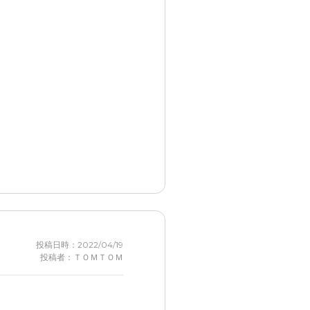
感じがよかった。
、冷蔵庫内は、ない施設が多
投稿日時：2022/04/19
しかし、問題はないと思う。
投稿者：ＴＯＭＴＯＭ
から三キロくらいなので、遠