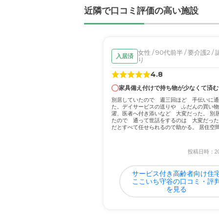
近隣環境や交通アクセス
近隣で口コミ評価の高い施設
特には印象はない。しかし
料金費用について
女性 / 90代前半 / 要介護2 /
入居済
まあ、お値段相応との印象
り
4.8
家具備え付けで持ち物が少なくて済む
別居していたので 週三回ほど 手伝いに通
た。デイサービスの送りや ふだんの買い物
濯、医者へ付き添いなど 大変だった。 別
たので 通って世話をするのは 大変だった
だとすべて任せられるので助かる。 居住空
ことや...
投稿日時：202
サービス付き高齢者向け住
ここいち守谷の口コミ・評
を見る