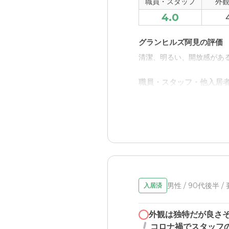
職員・スタッフ
外
4.0
グランヒルズ阿見の評価
清潔、明るい、開放感があ
職員・スタッフ・他入居
受付の人と説明スタッフに
外観・内装・居室・設備
どの施設も似たりよったり
いので問題はないと思う。
介護医療サービスについ
男性 / 90代後半 /
入居済
この質問も内容については
近隣環境や交通アクセス
外観は独特だが良さ
コロナ禍でスタッフ
学校があり住宅街なので、