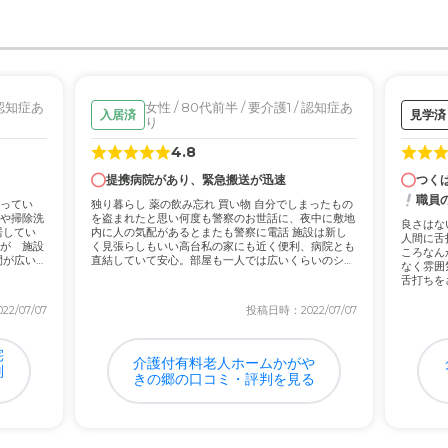
について
ながら、公共交通機関は無いので、人によっては一考の余地あり。
 認知症あ
女性 / 80代前半 / 要介護1 / 認知症あ
入居済
見学済
は感じるところではある。
り
4.8
提携病院があり、緊急搬送が迅速
つく
職員
ってい
独り暮らし 薬の飲み忘れ 買い物 自分でしまったもの
や掃除洗
を盗まれたと思い何度も警察のお世話に、夜中に敷地
良さはな
居してい
内に人の気配があるとまたも警察に電話 施設は新し
人間に舌
が 施設
く見張らしもいい高台私の家にも近く便利、病院とも
ころなん
間が広い
直結していて安心。部屋も一人では広いくらいのシ
なく雰囲
ン...
舌打ちを
2/07/07
投稿日時：2022/07/07
宅
介護付有料老人ホームかがや
判
きの郷の口コミ・評判を見る