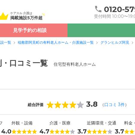
0120-57
ケアスル 介護は
受付時間 10:00〜19:
掲載施設5万件超
見学予約の相談
施設一覧
稲敷郡阿見町の有料老人ホーム・介護施設一覧
グランヒルズ阿見
判・口コミ一覧
住宅型有料老人ホーム
3.8
（
口コミ
3
件
）
総合評価
フ
外観・設備
介護・医療
近隣環境・交通
料金
4.0
4.7
3.7
3.7