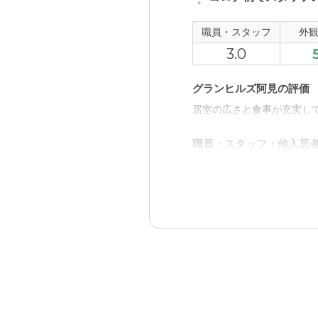
いとはおもわない。
職員・スタッフ
外
料金費用について
3.0
二十万円を少しオーバーす
グランヒルズ阿見の評価
居室の広さと食事が充実し
職員・スタッフ・他入居
スタッフの数は入居当初は
外観・内装・居室・設備
外装は独特だが、まあそれ
介護医療サービスについ
担当の医者がいるものの、
るか不安。