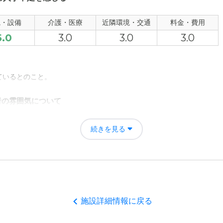
観・設備
介護・医療
近隣環境・交通
料金・費用
5.0
3.0
3.0
3.0
るくらいなので、まぁまぁなのではないか。 この施設にしてはそれに見
ているとのこと。
者の雰囲気について
、充実していると感じたが、コロナ禍になってから人手不足を感じる
続きを見る
について
なりに良さそうな印象を受けた。
て
訪問回数が少ないと感じる。2週間に1回だが、周一くらいにしないと入
施設詳細情報に戻る