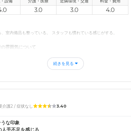
観・設備
介護・医療
近隣環境・交通
料金・費用
4.0
3.0
3.0
4.0
る、室内備品も整っている。 スタッフも慣れている感じがする。
者の雰囲気について
会っただけなので、ハッキリした回答はしずらい。 ただ説明スタッフは
続きを見る
について
ではあるが、面積は広い方ではないか。 収納スペースも広い。 テレビ
て
 要介護2 / 症状なし
3.40
介護、医療体制の簡単な説明でけなので、いいとも悪いとも言えない。 
について
そうな印象
の人手不足を感じる
落ち着いた雰囲気である。 交通アクセスに関しては、ひたち野うしく駅