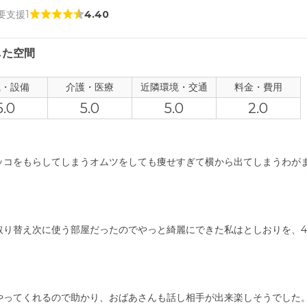
 要支援1
4.40
した空間
観・設備
介護・医療
近隣環境・交通
料金・費用
5.0
5.0
5.0
2.0
ッコをもらしてしまうオムツをしても痩せすぎて横から出てしまうわが
取り替え次に使う部屋だったのでやっと綺麗にできた私はとしおりを、
やってくれるので助かり、おばあさんも話し相手が出来楽しそうでした