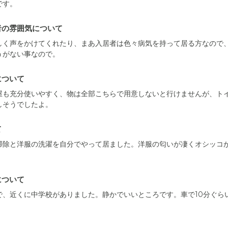
です。
者の雰囲気について
しく声をかけてくれたり、まあ入居者は色々病気を持って居る方なので
うがない事なので。
について
屋も充分使いやすく、物は全部こちらで用意しないと行けませんが、ト
しそうでしたよ。
て
掃除と洋服の洗濯を自分でやって居ました。洋服の匂いが凄くオシッコ
について
で、近くに中学校がありました。静かでいいところです。車で10分ぐら