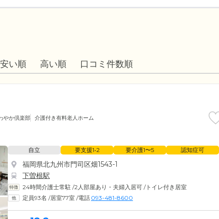
安い順
高い順
口コミ件数順
わやか倶楽部
介護付き有料老人ホーム
自立
要支援1•2
要介護1〜5
認知症可
福岡県北九州市門司区畑1543-1
下曽根駅
24時間介護士常駐
/
2人部屋あり・夫婦入居可
/
トイレ付き居室
定員93名
/
居室77室
/
電話
093-481-8600