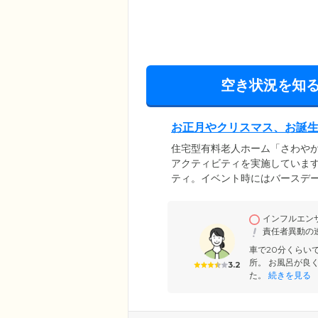
空き状況を知
お正月やクリスマス、お誕
住宅型有料老人ホーム「さわや
アクティビティを実施していま
ティ。イベント時にはバースデ
ときを過ごしています。ご入居
などの食事レクも人気です。ま
インフルエン
的に出かけています。お正月に
責任者異動の
に乗ったり、お花見をしたりな
車で20分くらい
所。 お風呂が良
3.2
た。
続きを見る