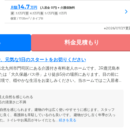
14.7
月額
万円
(入居金
0
円) + 介護保険料
家
3.3
万円
管
6.3
万円
食
5.1
万円
他
0
万円
2
個室 / 17.05m
/ タイプB
※2026/07/27
る
料金見積もり
、元気な1日のスタートをお切りください
北九州市門司区にある介護付き有料老人ホームです。JR鹿児島本
たは「大久保越バス停」より徒歩5分の場所にあります。目の前に
環境で、穏やかな生活をお楽しみください。当ホームではご入居者
送っていただくため、毎日「活力朝礼」を実施。朝食後の8時30
ビリ体操などを行うほか、「今週の名言」や「今週の俳句」をご入
見え自然を感じられる
おります。「活力朝礼」で、ぜひ元気な1日のスタートをお切りくだ
呂の清潔さに不満
自然を感じられます。建物の中は広く使いやすそうに感じます。スタッフ
じ良く、看護師も常駐しているのも良いです。 建物が少し古く年季が入っ
た。トイレやお風呂がキレイだとも...
続きを見る