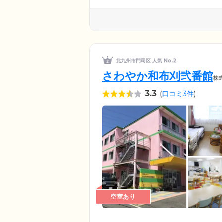
北九州市門司区 人気 No.2
さわやか和布刈弐番館
株
3.3
(
口コミ3件
)
空室あり