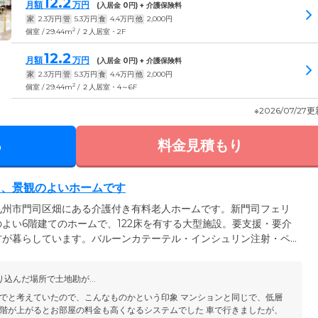
12.2
月額
万円
(入居金
0
円) + 介護保険料
家
2.3
万円
管
5.3
万円
食
4.4
万円
他
2,000
円
2
個室 / 29.44m
/ ２人居室・2F
12.2
月額
万円
(入居金
0
円) + 介護保険料
家
2.3
万円
管
5.3
万円
食
4.4
万円
他
2,000
円
2
個室 / 29.44m
/ ２人居室・4～6F
※2026/07/27
る
料金見積もり
る、景観のよいホームです
九州市門司区畑にある介護付き有料老人ホームです。新門司フェリ
よい6階建てのホームで、122床を有する大型施設。要支援・要介
方が暮らしています。バルーンカテーテル・インシュリン注射・ペ
療的ケアが必要な方もご入居いただけますので、お気軽にお問い合
ビスセンターを併設。周囲の山並みを眺めながらお食事やレクリエ
込んだ場所で土地勘が...
ご入居者様のお部屋は個室でご用意。プライベートな時間をゆった
でと考えていたので、こんなものかという印象 マンションと同じで、低層
階が上がるとお部屋の料金も高くなるシステムでした 車で行きましたが、