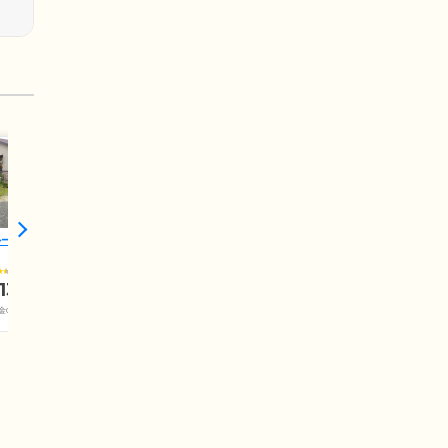
ループホームたいよう
4.2
13.7
万円
金0万円+介護保険料)