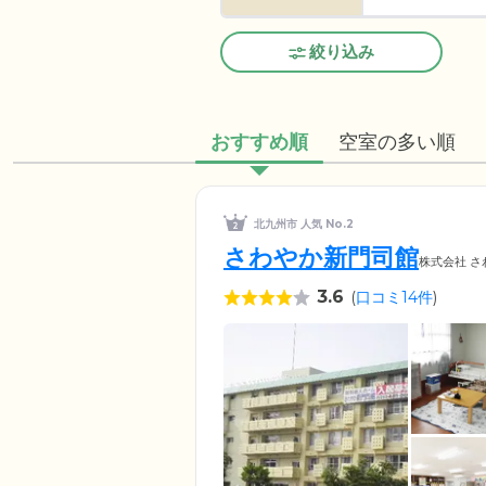
絞り込み
おすすめ順
空室の多い順
北九州市 人気 No.2
さわやか新門司館
株式会社 さ
3.6
(
口コミ14件
)