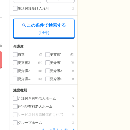
生活保護受け入れ可
(3)
この条件で検索する
(
19
件)
更新
介護度
自立
要支援1
(3)
(12)
要支援2
要介護1
(14)
(18)
要介護2
要介護3
(18)
(18)
要介護4
要介護5
(18)
(18)
施設種別
介護付き有料老人ホーム
(5)
住宅型有料老人ホーム
(9)
サービス付き高齢者向け住宅
(0)
グループホーム
(3)
もっと見る（7件）