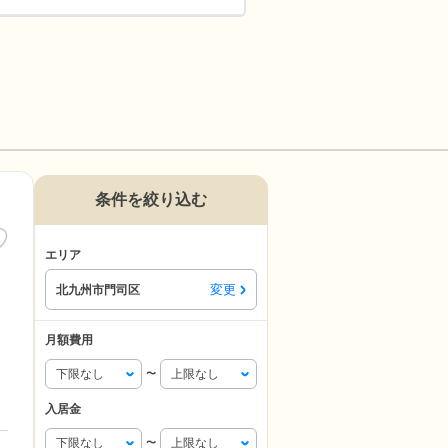
条件を絞り込む
エリア
変更
北九州市門司区
月額費用
〜
入居金
〜