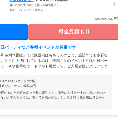
(入居金
0
円) + 介護保険料
家
3.5
万円
管
5.8
万円
食
4.6
万円
他
0
万円
2
個室 / 14.4~16.11m
/ 個室 2F
※2026/07/27
る
料金見積もり
生日パーティなど各種イベントが豊富です
か和布刈弐番館」では施設内はもちろんのこと、施設外でも多彩な
す。とくに大切にしているのは、季節ごとのイベントや誕生日パー
ーケーキや豪華なオードブルも用意して、ご入居者様と楽しいひと
者様と作るたこ焼きや恵方巻き、フルーツケーキのデコレーション
た施設のある門司区にはたくさんの観光スポットがあるため、積極
ザやコロナワクチンの対応
は神社へ初詣や、門司港駅から和布刈までを走る観光トロッコ列車
連絡なし、年末の連絡放置
ど、行事が盛りだくさんです。
で行けるのため何かあった時に便利です。面会にも行きやすい。車の少ない
くないと本人と言う話。狭くてお湯が少ないと。見学時に風呂場は見なかっ