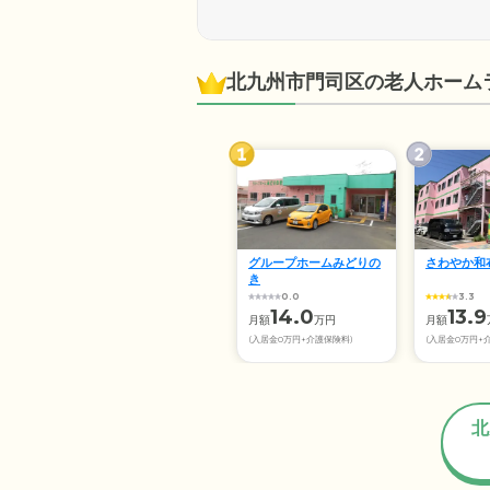
北九州市門司区の老人ホーム
グループホームみどりの
さわやか和
き
0.0
3.3
14.0
13.9
月額
万円
月額
(入居金0万円+介護保険料)
(入居金0万円+
北