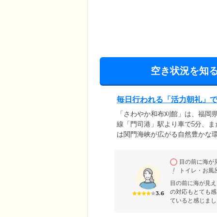
空き状況を知
毎日行われる「活力朝礼」で
「さわやか和布刈館」は、福岡県
線「門司港」駅より車で5分、ま
は関門海峡が広がる自然豊かな
様に楽しくいきいきとした生活を
分から始まり、発声練習やリハ
目の前に海が
居者様に読み上げていただいて
トイレ・お風
さい。
目の前に海が見え
の対応もとても感
3.6
ていると感じまし