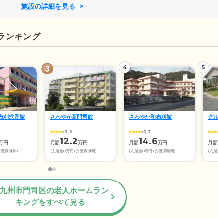
施設の詳細を見る
ランキング
4
5
布刈弐番館
さわやか新門司館
さわやか和布刈館
グ
3.6
3.7
12.2
14.6
万円
月額
万円
月額
万円
月額
介護保険料)
(入居金0万円+介護保険料)
(入居金0万円+介護保険料)
(入居
九州市門司区の老人ホームラン
キングをすべて見る