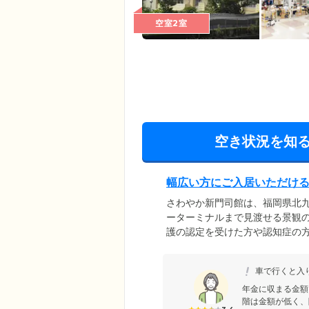
空室2室
空き状況を知
幅広い方にご入居いただけ
さわやか新門司館は、福岡県北
ーターミナルまで見渡せる景観の
護の認定を受けた方や認知症の
ースメーカー・胃ろうなど、医
わせください。また、デイサー
車で行くと入り
ーションをしていただけます。
りとお過ごしいただけます。
年金に収まる金額
階は金額が低く、