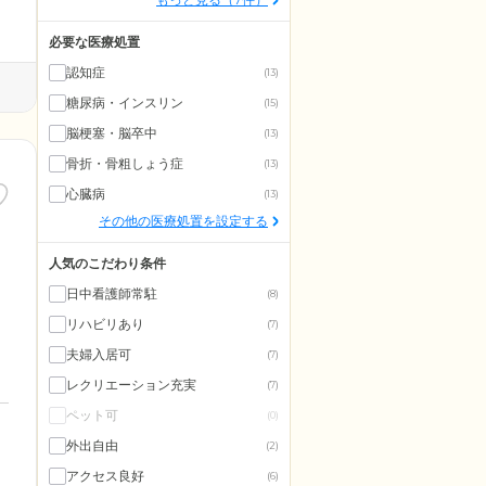
必要な医療処置
認知症
(13)
糖尿病・インスリン
(15)
脳梗塞・脳卒中
(13)
骨折・骨粗しょう症
(13)
心臓病
(13)
その他の医療処置を設定する
人気のこだわり条件
日中看護師常駐
(8)
リハビリあり
(7)
夫婦入居可
(7)
レクリエーション充実
(7)
ペット可
(0)
外出自由
(2)
アクセス良好
(6)