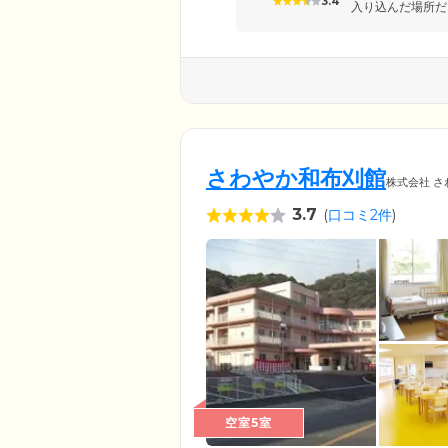
3.4
入り込んだ場所だ
さわやか和布刈館
株式会社 さ
3.7
(
口コミ2件
)
空室5室