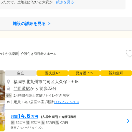
ったので、土地勘がないと大変か...
続きを見る
施設の詳細を見る
わやか倶楽部
介護付き有料老人ホーム
自立
要支援1•2
要介護1〜5
認知症可
福岡県北九州市門司区大久保1-9-15
門司港駅
から 徒歩22分
24時間介護士常駐
/
トイレ付き居室
定員95名
/
居室95室
/
電話
093-322-5700
14.6
月額
万円
(入居金
0
円) + 介護保険料
家
3.2
万円
管
6.3
万円
食
5.1
万円
他
0
万円
2
個室 / 14.4m
/ タイプA