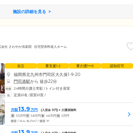
施設の詳細を見る
式会社 さわやか倶楽部
住宅型有料老人ホーム
自立
要支援1•2
要介護1〜5
認知症可
福岡県北九州市門司区大久保1-9-20
門司港駅
から 徒歩22分
24時間介護士常駐
/
トイレ付き居室
定員61名
/
居室61室
/
13.9
月額
万円
(入居金
0
円) + 介護保険料
家
3.5
万円
管
5.8
万円
食
4.6
万円
他
0
万円
2
個室 / 14.4~16.11m
/ 個室 1F
13.9
月額
万円